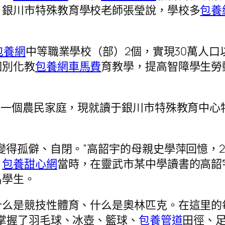
。銀川市特殊教育學校老師張瑩說，學校多
包養
包養網
中等職業學校（部）2個，實現30萬人
個別化教
包養網車馬費
育教學，提高智障學生勞
鎮一個農民家庭，現就讀于銀川市特殊教育中心
變得孤僻、自閉。”高韶宇的母親史學萍回憶，2
。
包養甜心網
當時，在靈武市某中學讀書的高韶
名學生。
什么是競技性體育、什么是奧林匹克。在這里的
掌握了羽毛球、冰壺、籃球、
包養管道
田徑、