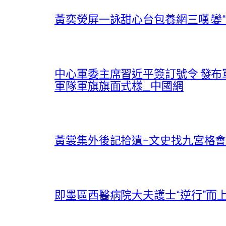
黃奕熒屏一詠甜心台包養網三嘆 變“
中心軍委主席習近平簽訂號令 發
軍隊軍旗旗面式樣_中國網
黃裳集外後記拾遺–文史找九宮格會
即墨區西醫病院大夫護士“逆行”而