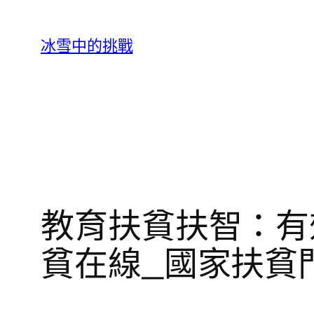
跳
至
冰雪中的挑戰
主
要
內
容
教育扶貧扶智：有
貧在線_國家扶貧