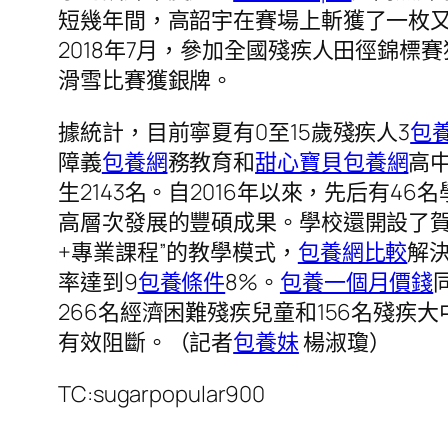
短幾年間，高韶宇在賽場上斬獲了一枚
2018年7月，參加全國殘疾人田徑錦標賽
滑雪比賽獲銀牌。
據統計，目前寧夏有0至15歲殘疾人3
包
障義
包養網
務教育和
甜心寶貝包養網
高
生2143名。自2016年以來，先后有
高層次發展的豐碩成果。學校還開設了
+專業課程”的教學模式，
包養網比較
解
率達到9
包養條件
8%。
包養一個月價錢
266名經濟困難殘疾兒童和156名殘
有效阻斷。（記者
包養妹
楊淑瓊）
TC:sugarpopular900