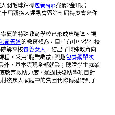
疾人羽毛球錦標
包養app
賽獲2金1銀；
國第十屆殘疾人運動會暨第七屆特奧會迷你
，寧夏的特殊教育學校已形成集聽障、視
包養管道
的教育體系，目前有中小學在校
學院等高校
包養女人
，結出了特殊教育向
課程，采用“職業啟蒙+興趣
包養網單次
業外，基本實現全部就業；聽障學生就業
庭教育救助力度，通過扶殘助學項目對
農村殘疾人家庭中的貧困代際傳遞得到了