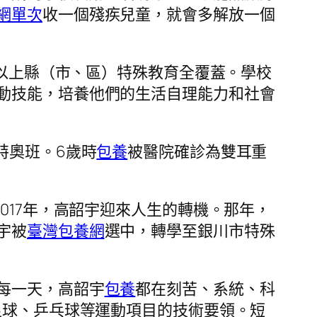
網單次
收一個殘疾兒童，就會多解放一個
口以上縣（市、區）特殊教育全覆蓋。學校
動技能，培養他們的生活自理能力和社會
特奧班。6歲時
包養
被醫院確診為雙耳重
017年，高韶宇迎來人生的轉機。那年，
宇被
臺灣包養網
選中，轉學至銀川市特殊
每一天，高韶宇
包養
都在刻苦、系統、科
足球、乒乓球等運動項目的技術要領。短