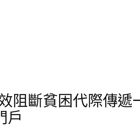
效阻斷貧困代際傳遞
門戶