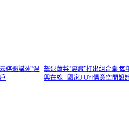
：云媒體講述“涅
擊退蔬菜“癌癥”打出組合拳 
戶
興在線_國家JIUYI俱意空間