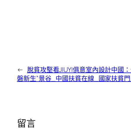
←
脫貧攻堅看JIUYI俱意室內設計中國
磐新生”景谷_中國扶貧在線_國家扶貧門
留言