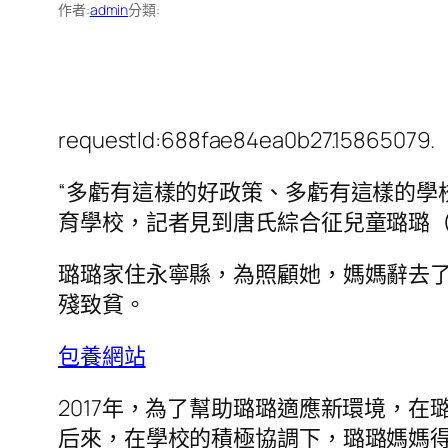
作者:
admin
分類:
requestId:688fae84ea0b27.15865079.
“多虧有這樣的好政策、多虧有這樣的學
育學校，記者見到唐氏綜合征兒童璐璐
璐璐家住永寧縣，為照顧她，媽媽辭去
殘致貧。
包養網站
2017年，為了幫助璐璐適應新環境，
后來，在學校的積極協調下，璐璐媽媽