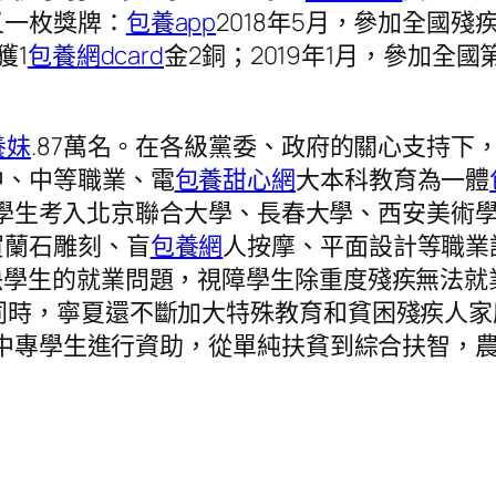
又一枚獎牌：
包養app
2018年5月，參加全國殘
獲1
包養網dcard
金2銅；2019年1月，參加全
養妹
.87萬名。在各級黨委、政府的關心支持下
中、中等職業、電
包養甜心網
大本科教育為一體
46名學生考入北京聯合大學、長春大學、西安美術
賀蘭石雕刻、盲
包養網
人按摩、平面設計等職業
決學生的就業問題，視障學生除重度殘疾無法就
同時，寧夏還不斷加大特殊教育和貧困殘疾人家
疾大中專學生進行資助，從單純扶貧到綜合扶智，