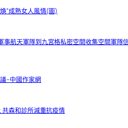
煥”成熟女人風情(圖)
布軍事航天軍隊到九宮格私密空間收集空間軍隊
議–中國作家網
上 共森和診所減重抗疫情