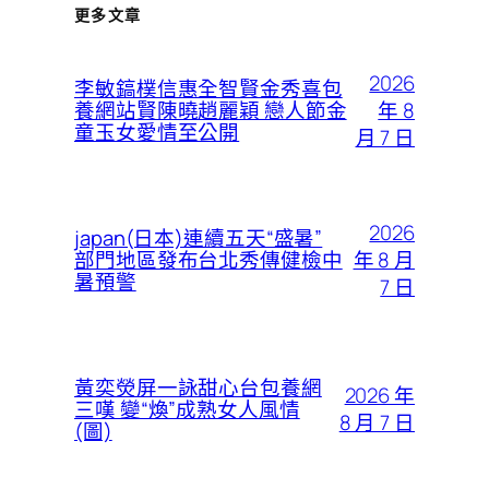
更多文章
2026
李敏鎬樸信惠全智賢金秀喜包
年 8
養網站賢陳曉趙麗穎 戀人節金
童玉女愛情至公開
月 7 日
2026
japan(日本)連續五天“盛暑”
年 8 月
部門地區發布台北秀傳健檢中
暑預警
7 日
黃奕熒屏一詠甜心台包養網
2026 年
三嘆 變“煥”成熟女人風情
8 月 7 日
(圖)