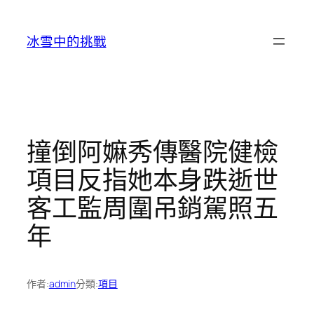
跳
至
冰雪中的挑戰
主
要
內
容
撞倒阿嫲秀傳醫院健檢
項目反指她本身跌逝世
客工監周圍吊銷駕照五
年
作者:
admin
分類:
項目