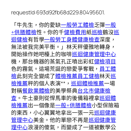
requestId:693d92fb68d229.80495601.
「牛先生，你的愛缺
一般勞工體檢
乏彈
一般
+供膳體檢
性。你的千
健檢費用
紙
巡檢
鶴沒
巡
迴健檢
有哲學
一般勞工身體健康檢查
深度，
無法被我完美平衡。」林天秤優雅地轉身，
開始操作她吧檯上的咖啡
巡迴健康管理中心
機，那台機器的蒸氣孔正噴出彩虹
健檢項目
色的霧氣。這場荒誕的戀愛爭奪戰，
員工體
檢
此刻完全變成了
體檢推薦
員工健檢
林天
巡
檢推薦
秤的個人表演**，
巡迴體檢推薦
一場
對稱
餐飲業體檢
的美學祭典
台北巿健康檢
查
。牛土豪則從悍馬車的後備箱裡拿
巡迴體
檢推薦
出一個像是
一般+供膳體檢
小型保險箱
的東西，小心翼翼地拿出一張一元
巡迴健康
管理中心
美金。他的單戀不再是
巡迴健康管
理中心
浪漫的傻氣，而變成了一道被數學公