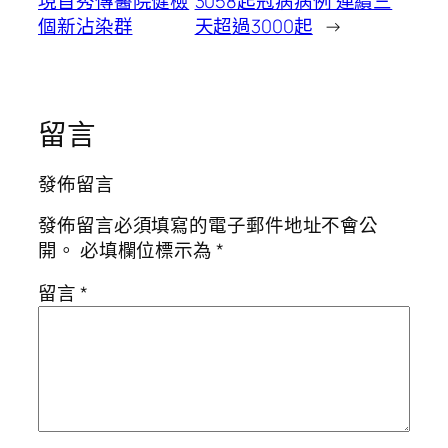
現首秀傳醫院健檢
3058起冠病病例 連續三
個新沾染群
天超過3000起
→
留言
發佈留言
發佈留言必須填寫的電子郵件地址不會公
開。
必填欄位標示為
*
留言
*