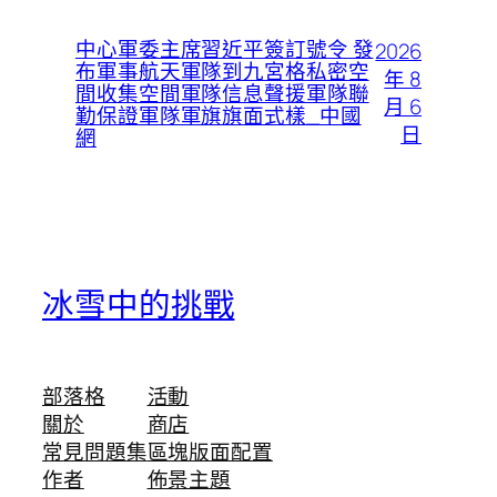
中心軍委主席習近平簽訂號令 發
2026
布軍事航天軍隊到九宮格私密空
年 8
間收集空間軍隊信息聲援軍隊聯
月 6
勤保證軍隊軍旗旗面式樣_中國
日
網
冰雪中的挑戰
部落格
活動
關於
商店
常見問題集
區塊版面配置
作者
佈景主題