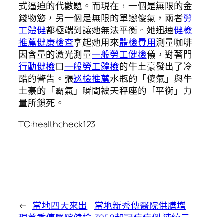
式逼迫的代數題。而現在，一個是無限的金
錢物慾，另一個是無限的單戀傻氣，兩者
勞
工體健
都極端到讓她無法平衡。她迅速
健檢
推薦
健康檢查
拿起她用來
體檢費用
測量咖啡
因含量的激光測量
一般勞工健檢
儀，對著門
行動健檢
口
一般勞工體檢
的牛土豪發出了冷
酷的警告。張
巡檢推薦
水瓶的「傻氣」與牛
土豪的「霸氣」瞬間被天秤座的「平衡」力
量所鎖死。
TC:healthcheck123
←
當地四天來出
當地新秀傳醫院供膳增