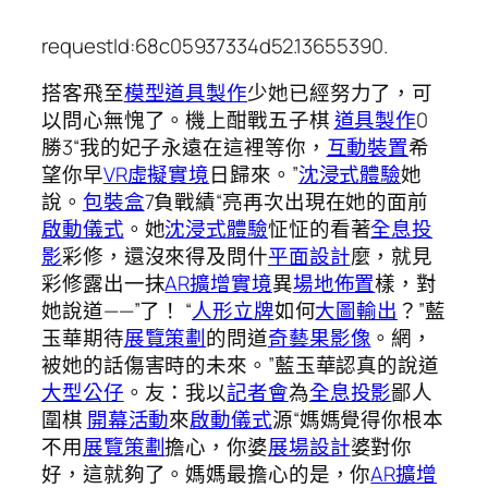
requestId:68c05937334d52.13655390.
搭客飛至
模型
道具製作
少她已經努力了，可
以問心無愧了。機上酣戰五子棋
道具製作
0
勝3“我的妃子永遠在這裡等你，
互動裝置
希
望你早
VR虛擬實境
日歸來。”
沈浸式體驗
她
說。
包裝盒
7負戰績“亮再次出現在她的面前
啟動儀式
。她
沈浸式體驗
怔怔的看著
全息投
影
彩修，還沒來得及問什
平面設計
麼，就見
彩修露出一抹
AR擴增實境
異
場地佈置
樣，對
她說道——”了！ “
人形立牌
如何
大圖輸出
？”藍
玉華期待
展覽策劃
的問道
奇藝果影像
。網，
被她的話傷害時的未來。”藍玉華認真的說道
大型公仔
。友：我以
記者會
為
全息投影
鄙人
圍棋
開幕活動
來
啟動儀式
源“媽媽覺得你根本
不用
展覽策劃
擔心，你婆
展場設計
婆對你
好，這就夠了。媽媽最擔心的是，你
AR擴增