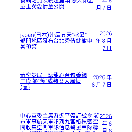
年 8
養網站賢陳曉趙麗穎 戀人節金
童玉女愛情至公開
月 7 日
2026
japan(日本)連續五天“盛暑”
年 8 月
部門地區發布台北秀傳健檢中
暑預警
7 日
黃奕熒屏一詠甜心台包養網
2026 年
三嘆 變“煥”成熟女人風情
8 月 7 日
(圖)
中心軍委主席習近平簽訂號令 發
2026
布軍事航天軍隊到九宮格私密空
年 8
間收集空間軍隊信息聲援軍隊聯
月 6