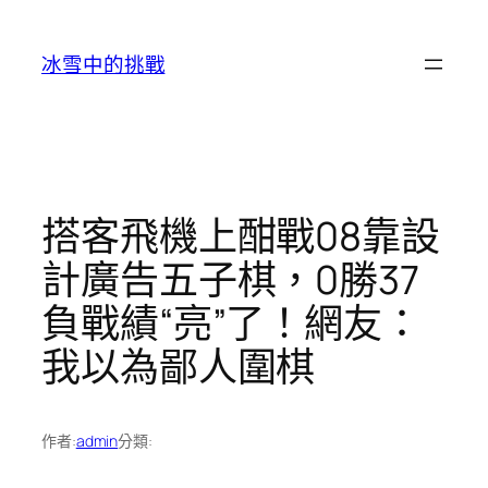
跳
至
冰雪中的挑戰
主
要
內
容
搭客飛機上酣戰08靠設
計廣告五子棋，0勝37
負戰績“亮”了！​網友：
我以為鄙人圍棋
作者:
admin
分類: