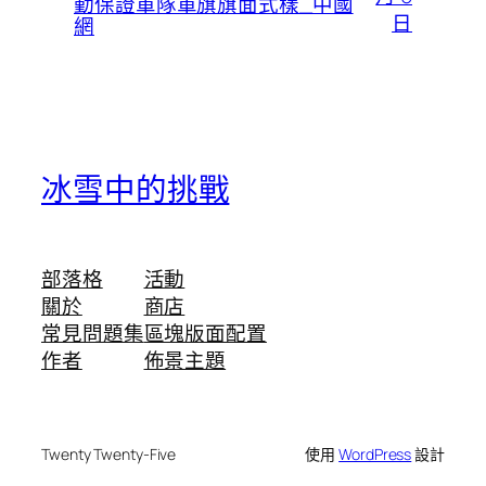
勤保證軍隊軍旗旗面式樣_中國
日
網
冰雪中的挑戰
部落格
活動
關於
商店
常見問題集
區塊版面配置
作者
佈景主題
Twenty Twenty-Five
使用
WordPress
設計