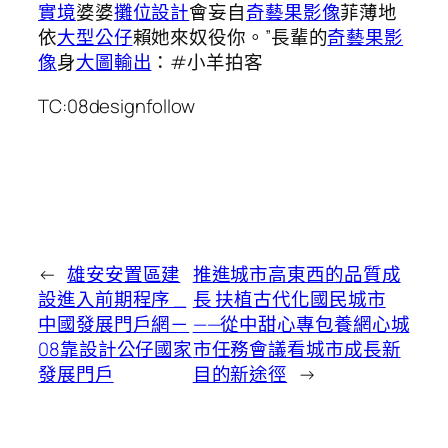
實境
婆婆
攤位設計
會妄自
奇藝果影像
菲薄地
依
大型公仔
賴她來奴役你。”長輩的
奇藝果影
像
身
大圖輸出
：#小羊拍客
TC:08designfollow
←
雄安安置區建
推進城市高東西的品質成
設進入前期程序 _
長 扶植古代化國民城市
中國發展門戶網－
——從中甜心專包養網心城
08靠設計公仔國家
市任務會議看城市成長新
發展門戶
目的新途徑
→