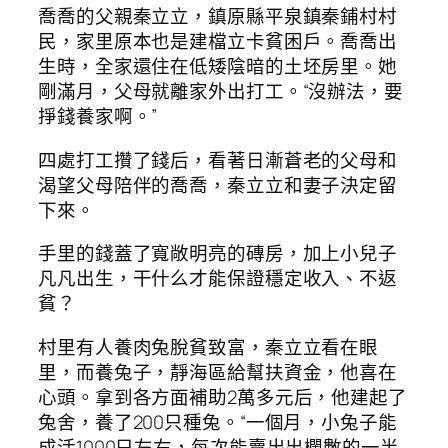
喬喬的父親秦立立，鎮原縣平泉鎮秦鋪村村
民，家里原本也是建檔立卡貧困戶。喬喬出
生時，全家還住在低矮陰暗的土坯房里。她
剛滿月，父母就離家外出打工。“沒辦法，要
掙錢養家啊。”
四處打工攢了錢后，看著日漸蒼老的父母和
渴望父母陪伴的喬喬，秦立立和妻子決定留
下來。
手里的錢蓋了寬敞明亮的磚房，加上小兒子
凡凡出生，干什么才能保證穩定收入、不返
貧？
村里有人養肉兔脫貧致富，秦立立看在眼
里，而養兔子，靜海區給幫扶資金，他喜在
心頭。拿到各方面補助2萬多元后，他建起了
兔舍，養了200只種兔。“一個月，小兔子能
成活1000只左右，每次能賣出出欄數的一半