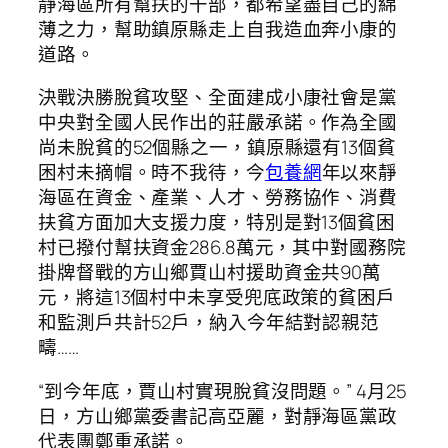
靜海區所有幫扶的干部，都希望盡自己的綿
薄之力，幫助鎮原縣走上自我造血奔小康的
道路。
決戰決勝脫貧攻堅、全面建成小康社會是黨
中央對全國人民作出的莊嚴承諾。作為全國
尚未脫貧的52個縣之一，鎮原縣還有13個貧
困村未摘帽。時不我待，今
包養網
年以來靜
海區在資金、產業、人才、勞務協作、消費
扶貧方面加大支援力度，特別是對13個貧困
村已撥付幫扶資金286.8萬元，其中對國務院
掛牌督戰的方山鄉賈山村援助資金共90萬
元，將這13個村中未享受兜底政策的貧困戶
和監測戶共計52戶，納入今年結對認親范
疇……
“到今年底，賈山村實現脫貧沒問題。” 4月25
日，方山鄉黨委書記高亞麗，對靜海區黨政
代表團鄭重承諾。