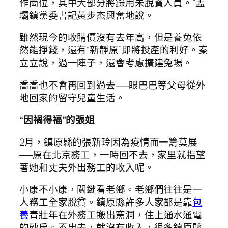
作崗位，其中大部分將錄用未脫貧人員。”孟
壩鎮黨委書記黃步杰興奮地說。
雖然現今的收購價沒有去年高，但是養兔依
然能掙錢，還有“新靜原”即將投產的利好。秦
立立說，過一陣子，還會考慮擴建兔場。
喬喬也不會再回到過去──眼巴巴等父母從外
地回家的留守兒童生活。
“因禍得福”的張姐
2月，鎮原縣的張新玲因為疫情而一籌莫展
──原在北京務工，一時回不去，家里就指望
著她和丈夫外出務工的收入呢。
小康不小康，關鍵看老鄉。老鄉們往往是一
人務工全家脫貧。鎮原縣許多人家都是靠
包
養
青壯年在外務工搬出窯洞，住上通水通電
的磚房。不出去，就沒有收入，很多鎮原縣