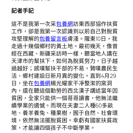
記者手記
這不是我第一次采
包養網
訪東西部協作扶貧
工作，卻是我第一次認識到以前自己對脫貧
攻堅理解的
包養留言板
膚淺。隴東10日，我
走過十幾個鄉村的黃土地。最初幾天，像曾
經在西藏、新疆采訪時一樣，聽當地人講在
天津市的幫扶下，如何為脫貧努力，日子越
過越好；感嘆幫扶干部的不易，贊嘆農民生
活、鄉村建設日新月異的變化。直到4月29
日，坐在
包養網
楊光耀家干凈整潔的窯洞
內，還在聽這個勤勞的西北漢子講述當年因
貧困，全家只能供一個哥哥讀書，他無法繼
續學業的遺憾。而現在夫妻二人種60多畝
地、養羊養兔、種果樹，囿于自然、社會環
境，依然無法擺脫貧困。幸虧有國家扶貧政
策，才能讓四個孩子不中斷學業。