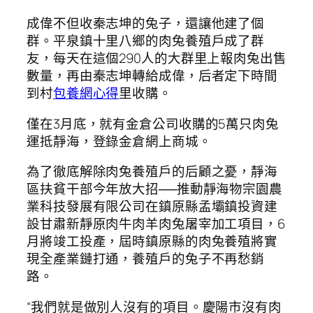
成偉不但收秦志坤的兔子，還讓他建了個
群。平泉鎮十里八鄉的肉兔養殖戶成了群
友，每天在這個290人的大群里上報肉兔出售
數量，再由秦志坤轉給成偉，后者定下時間
到村
包養網心得
里收購。
僅在3月底，就有金倉公司收購的5萬只肉兔
運抵靜海，登錄金倉網上商城。
為了徹底解除肉兔養殖戶的后顧之憂，靜海
區扶貧干部今年放大招──推動靜海物宗園農
業科技發展有限公司在鎮原縣孟壩鎮投資建
設甘肅新靜原肉牛肉羊肉兔屠宰加工項目，6
月將竣工投產，屆時鎮原縣的肉兔養殖將實
現全產業鏈打通，養殖戶的兔子不再愁銷
路。
“我們就是做別人沒有的項目。慶陽市沒有肉