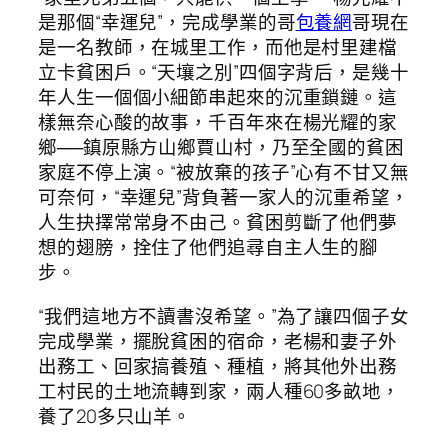
是那個“幸運兒”，完成學業的哥
包養網
哥現在
是一名教師，在城里工作，而他是村里建檔
立卡貧困戶。“天壤之別”四個字背后，是幾十
年人生一個個小細節串起來的沉重鎖鏈。這
樣無奈心酸的故事，千百年來在楊光耀的家
鄉──鎮原縣方山鄉賈山村，乃至全國的貧困
家庭不停上演。“被放棄的孩子”心有不甘又無
可奈何，“幸運兒”背負著一家人的沉重希望，
人生抉擇常常身不由己。貧困剪斷了他們夢
想的翅膀，拴住了他們追尋自主人生的腳
步。
“我們這地方不讀書沒希望。”為了讓四個子女
完成學業，擺脫貧困的宿命，老楊和妻子外
出務工、回家搞養殖、種植，將其他外出務
工村民的土地流轉到家，兩人種60多畝地，
養了20多只山羊。