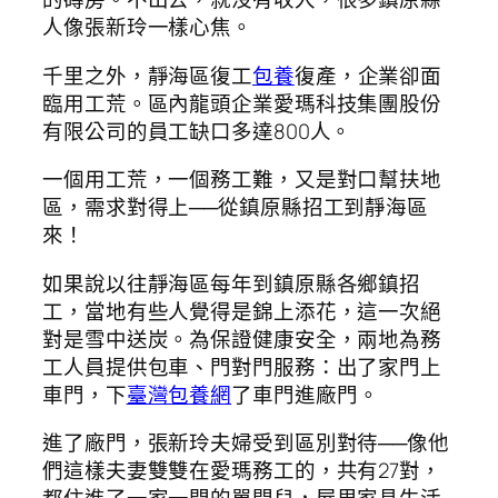
人像張新玲一樣心焦。
千里之外，靜海區復工
包養
復產，企業卻面
臨用工荒。區內龍頭企業愛瑪科技集團股份
有限公司的員工缺口多達800人。
一個用工荒，一個務工難，又是對口幫扶地
區，需求對得上──從鎮原縣招工到靜海區
來！
如果說以往靜海區每年到鎮原縣各鄉鎮招
工，當地有些人覺得是錦上添花，這一次絕
對是雪中送炭。為保證健康安全，兩地為務
工人員提供包車、門對門服務：出了家門上
車門，下
臺灣包養網
了車門進廠門。
進了廠門，張新玲夫婦受到區別對待──像他
們這樣夫妻雙雙在愛瑪務工的，共有27對，