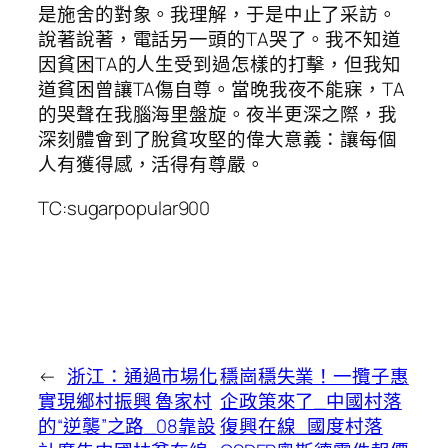
是施舍的對象。我理解，于是中止了采訪。
說著說著，電話另一頭的TA哭了。我不知道
因貧困TA的人生受到過怎樣的打擊，但我知
道貧困曾讓TA傷自尊。當晚我夜不能寐，TA
的哭聲在我腦海里盤旋。夜半更深之際，我
深刻體會到了脫貧攻堅的偉大意義：讓每個
人有獲得感，活得有尊嚴。
TC:sugarpopular900
←
浙江：通過市場化
穩崗穩失業！一攬子惠
實現鄉村振興 魯家村
企政策來了_中國村落
的“逆襲”之路_08靠設
復興在線_國度村落