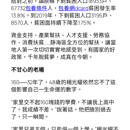
結對之初，鎮原縣下剩貧困人口18933戶、
67732
包養條件
人，
包養網dcard
貧困發生率
13.8%。到2019年，下剩貧困人口3195戶、
8570人，貧困面持續下降至1.75%。
資金支持、產業幫扶、人才支援、勞務協
作、消費扶貧……靜海區全方位的幫扶，讓當
地人第一次切切實實地感受到，有國家的好
政策，千年脫貧夢，成真在今朝。
不甘心的老楊
160──32年了，48歲的楊光耀依然忘不了這
個影響自己一生命運的數字。
“家里交不起160塊錢的學費，不讓我上高中
了。我成績不差。”說著話，他把臉別過去
了，只一瞬間。
“家里兄弟五個，只能供一個上學。”楊光耀不