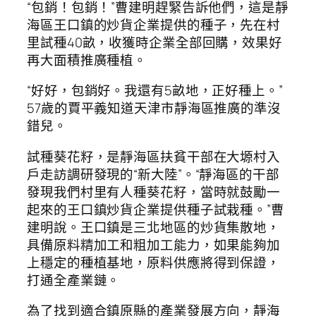
“包銷！包銷！”曹建明趕緊告訴他們，這是靜
海區王口鎮的炒貨企業提供的種子，先在村
里試種40畝，收獲時企業全部回購，效果好
再大面積推廣種植。
“好好，包銷好。我還有5畝地，正好種上。”
57歲的賈平義知道天津市靜海區推廣的準沒
錯兒。
試種葵花籽，是靜海區扶貧干部在大塬村入
戶走訪調研發現的“新大陸”。“靜海區的干部
發現我們村里有人種葵花籽，當時就鼓勵一
起來的王口鎮炒貨企業提供種子試栽種。”曹
建明說。王口鎮是三北地區的炒貨集散地，
具備原料精加工和粗加工能力，如果能夠加
上穩定的種植基地，原料供應將得到保證，
打通全產業鏈。
為了找到適合鎮原縣的產業發展方向，靜海