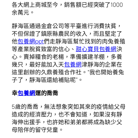
各大網上商城至今，銷售額已經突破了1000
余萬元。
靜海區通過金倉公司等平臺進行消費扶貧，
不但保證了鎮原縣農民的收入，而且堅定了
他
包養網ppt
們走靜海區幫忙找到的肉兔養殖
等產業脫貧致富的信心、
甜心寶貝包養網
決
心。賣掉糧食的老楊，準備擴建羊棚，多養
幾只，最好能加入天
包養網
津靜海的企業在
這里創辦的久鼎養殖合作社。“我也開始養兔
子了，靜海區還給補貼呢”。
幸
包養網
運的喬喬
5歲的喬喬，無法想象突如其來的疫情給父母
造成的經濟壓力，也不會知道，如果沒有靜
海伸出援手，也許她和弟弟都將成為缺少父
母陪伴的留守兒童。