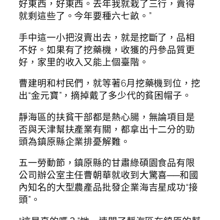
好東西，好東西。去年我就栽了三行，賣得
就剩這些了。今年要種六七畝。”
手中這一小把沒賣出去，就是挖斷了，品相
不好。如果有了挖藥機，收獲的丹參品質更
好，家里的收入又能上個臺階。
曹建明和村民們，就等著6月挖藥機到位，挖
出“金元寶”，摘掉戴了多少代的貧困帽子。
靜海區的扶貧干部都是熱心腸，無論項目是
否與天津幫扶產業有關，都拿出十二分的勁
頭為鎮原縣企業排憂解難。
五一勞動節，鎮原縣的甘肅綠碩園食品有限
公司辦公室主任曹朝華就收到大驚喜──和國
內知名的大型農產品批發企業海吉星成功“接
頭”。