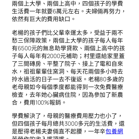
兩個上大學、兩個上高中，四個孩子的學費
生活費一年就要6萬元左右。夫婦倆再努力，
依然有巨大的費用缺口。
老楊的孩子們比父輩幸運太多，受益于兩不
愁三保障政策，兩個上大學的孩子每人每年
有6500元的無息助學貸款、兩個上高中的孩
子每人每年有2000元補助；村里還給家里蓋
了三間磚房、平整了院子、接上了電和自來
水，祖祖輩輩住窯洞、每天花兩個多小時去
拎水過活的日子一去不復返。老楊80多歲的
老母親如今每個季度都能得到一次免費醫療
檢查，去年她心臟病住院，因為參加了新農
合，費用100%報銷。
學費解決了，母親的醫療費用壓力也小了，
但四個孩子每月總共3000多元的生活費，還
是壓得老楊夫妻倆直不起腰，一年辛
包養網