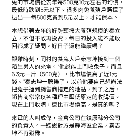
兔的市場價從去年每500克10元左右的均價，
最低時跌到5元以下。很多肉兔養殖戶選擇了
退出──每500克賣到5元以上，才能保本。
本想借著去年的好勢頭擴大養殖規模的秦立
立，不但不敢再投資，每日的投入能不能收
回都成了疑問。好日子還能繼續嗎？
艱難時刻，同村的養兔大戶秦志坤接到一個
陌生男人的來電。“他說能上門收兔子，而且
6.3元一斤（500克），比市場價高了近1元
錢。”秦志坤一聽樂了，以前他要自己想辦法
把兔子運到銷售商指定的地點，到了之后，
銷售商常常以各種理由壓低原定的收購價。
現在上門收購，還比市場價高，是真的嗎？
來電的人叫成偉，金倉公司在鎮原縣分公司
的負責人。一聽說對方是靜海區企業，秦志
坤不再猶豫。