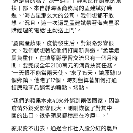
“這是真的嗎？”她一連問了靜海區在鎮原的幫
扶干部、來自靜海區商務局的孟建斌好幾
遍。“海吉星那么大的公司，我們想都不敢
想。”況且，這一次還是孟建斌帶著海吉星采
購經理的電話“主動送上門”。
“慶陽產蘋果，疫情發生后，對銷路影響很
大。我們就想著給他們打開新渠道。”孟建斌
肩負重任，在鎮原縣學習交流只有一個月時
間，要完成全年2100萬元的消費扶貧任務。
“一天恨不能當兩天使。”來了15天，鎮原縣19
個鄉鎮，他跑了17個，時刻盤算著如何打通
鎮原縣商品銷售的難點、堵點。
“我們的蘋果本來40%外銷到兩個國家，因為
疫情外銷受影響很大，剛剛恢復了對其中一
國的出口。很多蘋果都積壓在冷庫中。”
蘋果賣不出去，通過合作社入股分紅的農戶