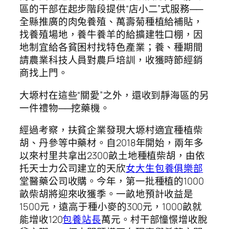
區的干部在起步階段提供“店小二”式服務──
全縣推廣的肉兔養殖、萬壽菊種植給補貼，
找養殖場地，養牛養羊的給擴建牲口棚，因
地制宜給各貧困村找特色產業；養、種期間
請農業科技人員對農戶培訓，收獲時節經銷
商找上門。
大塬村在這些“關愛”之外，還收到靜海區的另
一件禮物──挖藥機。
經過考察，扶貧企業發現大塬村適宜種植柴
胡、丹參等中藥材。自2018年開始，兩年多
以來村里共拿出2300畝土地種植柴胡，由依
托天士力公司建立的天欣
女大生包養俱樂部
堂醫藥公司收購。今年，第一批種植的1000
畝柴胡將迎來收獲季。一畝地預計收益是
1500元，遠高于種小麥的300元，1000畝就
能增收120
包養站長
萬元。村干部憧憬增收脫