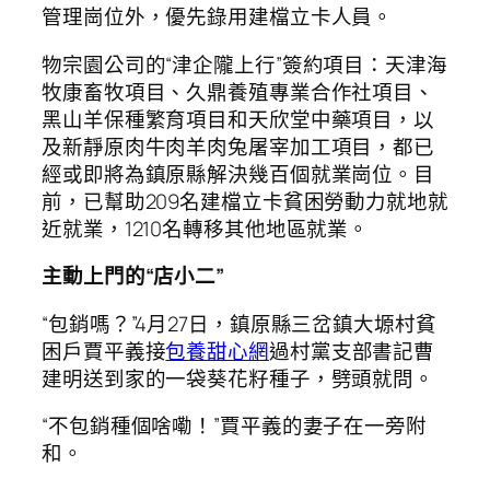
管理崗位外，優先錄用建檔立卡人員。
物宗園公司的“津企隴上行”簽約項目：天津海
牧康畜牧項目、久鼎養殖專業合作社項目、
黑山羊保種繁育項目和天欣堂中藥項目，以
及新靜原肉牛肉羊肉兔屠宰加工項目，都已
經或即將為鎮原縣解決幾百個就業崗位。目
前，已幫助209名建檔立卡貧困勞動力就地就
近就業，1210名轉移其他地區就業。
主動上門的“店小二”
“包銷嗎？”4月27日，鎮原縣三岔鎮大塬村貧
困戶賈平義接
包養甜心網
過村黨支部書記曹
建明送到家的一袋葵花籽種子，劈頭就問。
“不包銷種個啥嘞！”賈平義的妻子在一旁附
和。