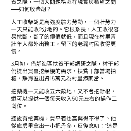
貧之際，一個大問題橫亙在現實與希望之間
──如何收柴胡？
人工收柴胡是高強度體力勞動，一個壯勞力
一天只能收2分地的。它根系長，人工收很容
易挖斷，斷了的價值就低，而且現在村里青
壯年大都外出務工，留下的老弱村民收得更
慢。
3月初，借靜海區扶貧干部調研之際，村干部
們提出買臺挖藥機的需求，扶貧干部當場拍
板，靜海區出資15萬元為村里添家當。
挖藥機一天能收五六畝地，又不會挖斷根，
還可以提供一個每天收入50元左右的操作工
崗位。
聽說有挖藥機，賈平義也高興得不得了。他
從庫房里拿出一小把丹參，反復念叨：“這是