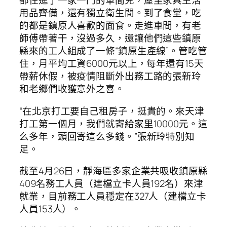
都住進了一家一門的單間兒，屋里家具生活
用品齊備，還有獨立衛生間。到了食堂，吃
的都是鎮原人喜歡的面食。走進車間，有老
師傅帶著干，沒過多久，還讓他們這些鎮原
縣來的工人組成了一條“鎮原生產線”。管吃管
住，月平均工資6000元以上，每年還有15天
帶薪休假，被疫情阻斷外出務工路的張新玲
和老鄉們收獲意外之喜。
“在北京打工要自己租房子，挺貴的。來天津
打工第一個月，我們就寄給家里10000元。這
么多年，頭回寄這么多錢。”張新玲特別知
足。
截至4月26日，靜海區多家企業共吸收鎮原縣
409名務工人員（建檔立卡人員192名）來津
就業，目前務工人員穩定在327人（建檔立卡
人員153人）。