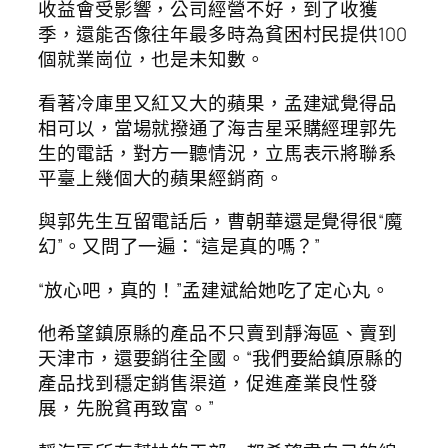
收益會受影響，公司經營不好，到了收獲
季，還能否像往年最多時為貧困村民提供100
個就業崗位，也是未知數。
看著冷庫里又紅又大的蘋果，孟建斌覺得品
相可以，當場就撥通了海吉星采購經理郭先
生的電話，對方一聽情況，立馬表示將聯系
平臺上幾個大的蘋果經銷商。
與郭先生互留電話后，曹朝華還是覺得很“魔
幻”。又問了一遍：“這是真的嗎？”
“放心吧，真的！”孟建斌給她吃了定心丸。
他希望鎮原縣的產品不只賣到靜海區、賣到
天津市，還要銷往全國。“我們要給鎮原縣的
產品找到穩定銷售渠道，促進產業良性發
展，先脫貧再致富。”