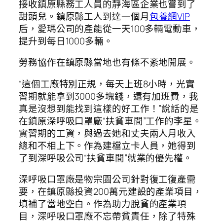
接收鎮原縣務工人員的靜海區企業也嘗到了
甜頭兒。鎮原縣工人到達一個月
包養網VIP
后，愛瑪公司的產能從一天100多輛電動車，
提升到每日1000多輛。
勞務協作在鎮原縣當地也有條不紊地開展。
“這個工廠特別正規，每天上班8小時，光實
習期就能拿到3000多塊錢，還有加班費，我
真是沒想到能找到這樣的好工作！”說話的是
在鎮原深呼吸口罩廠“扶貧車間”工作的李星。
實習期的工資，與過去她和丈夫兩人月收入
總和不相上下。作為建檔立卡人員，她得到
了到深呼吸公司“扶貧車間”就業的優先權。
深呼吸口罩廠是物宗園公司針對復工復產需
要，在鎮原縣投資200萬元建設的產業項目，
填補了當地空白。作為助力脫貧的產業項
目，深呼吸口罩廠不忘帶貧責任，除了特殊