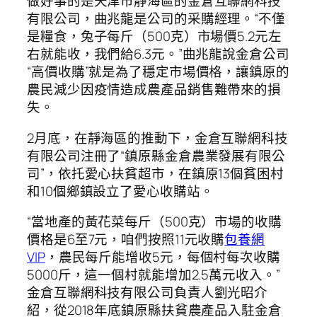
做好事的是天津市靜海區的金倉互聯網科技
有限公司，曲兆龍是公司的采購經理。“不僅
是糧食，兔子每斤（500克）市場價5.2元左
右就能收，我們給6.3元。”曲兆龍說金倉公司
“高價收購”就是為了穩定市場價格，讓鎮原的
農民減少因疫情造成農產品銷售難帶來的損
失。
2月底，在靜海區的推動下，金倉互聯網科技
有限公司注冊了“鎮原縣金倉農業發展有限公
司”，依托愛心扶貧超市，在鎮原13個貧困村
和10個鄉鎮設立了愛心收購站。
“當地產的黃花菜每斤（500克）市場的收購
價格是6至7元，咱們按照11元收購
包養網
VIP
，農民每斤能增收5元，每個村每次收購
5000斤，這一個村就能增加2.5萬元收入。”
金倉互聯網科技有限公司負責人劉光昭介
紹，從2018年底鎮原縣扶貧農產品入駐金倉