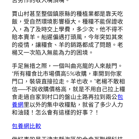
苦勞作的收入嘴頂嘴。
賈山村甚至整個鎮原縣的種植業都是靠天吃
飯，受自然環境影響極大。種糧不能保證收
入，為了及時交上學費，多少次，他不得不
賠本賣羊。船遲偏遇打頭風，今年突如其來
的疫情，讓糧食、羊的銷路都成了問題。老
楊又一次陷入無能為力的困境。
手足無措之際，一個叫曲兆龍的人來敲門。
“所有糧食比市場價高5%收購，車開到你家
門口，裝袋直接拉走。羊也收。”老楊不敢相
信──不說收購價格高，就是不用自己拉上糧
食走過自家到村口的盤山土路再拉到兩公
包
養網
里以外的集中收糧點，就省了多少人力
和油錢！怎么會有這樣的好事？！
包養網比較