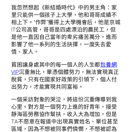
我忽然想起《新結婚時代》中的男主角：家
里只能供一個孩子上大學，他和哥哥成績不
相上下。“作弊”獲得上大學機會后，他是京城
IT公司高管，哥哥是四處漂泊的農民工，但
是他一直因自己當年的卑劣痛苦萬分，進而
影響了他一系列的生活抉擇，一度失去愛
情、家人。
貧困讓身處其中的每一個人的人生都
包養網
VIP
沉重無比，單憑個體努力，無法實現真正
脫貧，只有在國家好政策的引領下，個人付
出努力，才能實現共同富裕。
一個采訪對象的哭泣，將這份沉重傳導到我
心里。對方是一個努力上進的好青年，接受
靜海區勞務協作幫扶，收入大為增加，但是
TA不愿意在報道中出現真實姓名、單位甚至
區域，因為不想被同事們憐憫，不想被認為