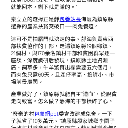
就能回本，剩下就是賺的。”
秦立立的選擇正是靜
包養站長
海區為鎮原縣
選擇的產業扶貧突破口──肉兔養殖。
這可不是拍腦門就決定的事。靜海負責東西
部扶貧協作的干部，走遍鎮原縣19個鄉鎮、
21個村，與170余名鎮村干部和貧困群眾逐一
座談、深度調研后發現，鎮原縣土地資源
廣、飼草多，牛羊繁育出欄需要五六個月，
而肉兔只需60天，且產仔率高、投資小、市
場前景廣闊。
產業做好了，鎮原縣就能自主“造血”，從脫貧
走向致富。怎么做？靜海的干部操碎了心。
“廢棄的村
包養網ppt
委會改建成兔舍，一下
子就省了10多萬元。”鎮原縣殷家城鄉李園子
行政村村委會副主任白繼文，特別感謝今年3