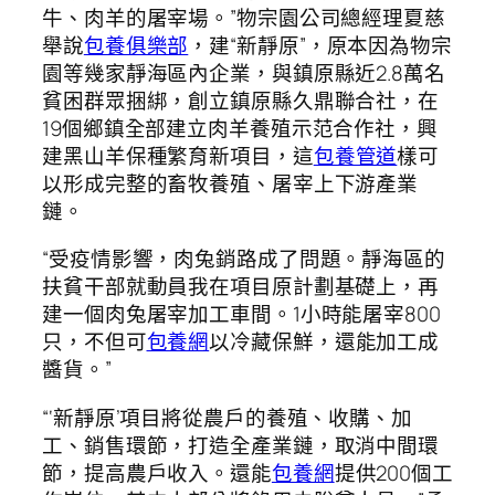
牛、肉羊的屠宰場。”物宗園公司總經理夏慈
舉說
包養俱樂部
，建“新靜原”，原本因為物宗
園等幾家靜海區內企業，與鎮原縣近2.8萬名
貧困群眾捆綁，創立鎮原縣久鼎聯合社，在
19個鄉鎮全部建立肉羊養殖示范合作社，興
建黑山羊保種繁育新項目，這
包養管道
樣可
以形成完整的畜牧養殖、屠宰上下游產業
鏈。
“受疫情影響，肉兔銷路成了問題。靜海區的
扶貧干部就動員我在項目原計劃基礎上，再
建一個肉兔屠宰加工車間。1小時能屠宰800
只，不但可
包養網
以冷藏保鮮，還能加工成
醬貨。”
“‘新靜原’項目將從農戶的養殖、收購、加
工、銷售環節，打造全產業鏈，取消中間環
節，提高農戶收入。還能
包養網
提供200個工