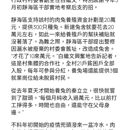
月初靜海區干部實地考察后支的招。
靜海區支持該村的肉兔養殖資金計劃是20萬
元，提供300只種兔。新建兔舍就要花去20
萬元左右，如此一來給養殖戶的幫扶補貼就
沒著落了。為難之際，靜海區干部提出整修
因漏水被廢棄的村委會舊址，改造成兔舍。
“才花了10來萬元。”白繼文興奮地告訴記者，
這是村集體的合作社，全村21戶貧困戶全部
入股，每年可參與分紅，養兔場還能提供3個
就業崗位給未脫貧村民。
從去年夏天才開始養兔的秦立立，很快就嘗
到了甜頭。“每個月純收入過萬元，比以前打
工掙得多，時間也自由，還能守在父母身
邊。”
不料年初開始的疫情兜頭潑來一盆冷水。肉