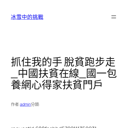
跳
至
冰雪中的挑戰
主
要
內
容
抓住我的手 脫貧跑步走
_中國扶貧在線_國一包
養網心得家扶貧門戶
作者:
admin
分類: