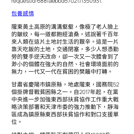
requestId:688faebbd57021.11350931.
包養感情
隴東黃土高原的溝溝壑壑，像極了老人臉上
的皺紋，每一道都飽經滄桑，述說著千百年
來人類在這片土地討生活的艱辛。這是一片
靠天吃飯的土地，交通閉塞，多少人想憑勤
勞的雙手逆天改命，卻一次又一次體會到了
渺小的個體在強大的自然、社會環境面前的
無力，一代又一代在貧困的樊籬中打轉。
甘肅省慶陽市鎮原縣，地處隴東，國務院52
個掛牌督戰貧困縣之一。自2017年起，在黨
中央進一步加強東西部扶貧協作工作重大戰
略決策部署和天津市委的強力推動下，靜海
區成為鎮原縣東西部扶貧協作和對口支援單
位。