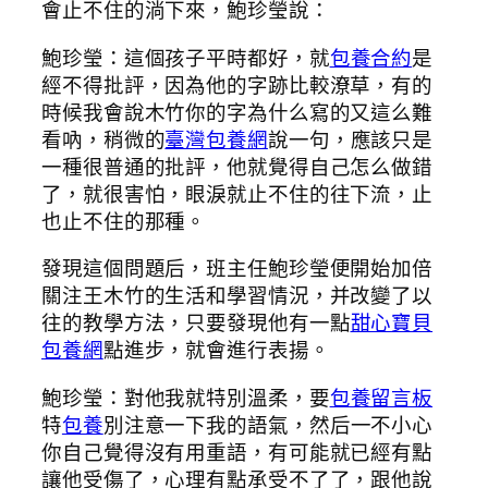
會止不住的淌下來，鮑珍瑩說：
鮑珍瑩：這個孩子平時都好，就
包養合約
是
經不得批評，因為他的字跡比較潦草，有的
時候我會說木竹你的字為什么寫的又這么難
看吶，稍微的
臺灣包養網
說一句，應該只是
一種很普通的批評，他就覺得自己怎么做錯
了，就很害怕，眼淚就止不住的往下流，止
也止不住的那種。
發現這個問題后，班主任鮑珍瑩便開始加倍
關注王木竹的生活和學習情況，并改變了以
往的教學方法，只要發現他有一點
甜心寶貝
包養網
點進步，就會進行表揚。
鮑珍瑩：對他我就特別溫柔，要
包養留言板
特
包養
別注意一下我的語氣，然后一不小心
你自己覺得沒有用重語，有可能就已經有點
讓他受傷了，心理有點承受不了了，跟他說