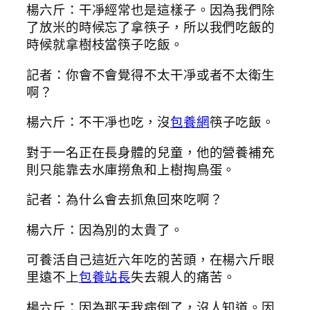
楊六斤：干凈經常也是這樣子。因為我們除
了放米的時候忘了拿筷子，所以我們吃飯的
時候就拿樹枝當筷子吃飯。
記者：你會不會覺得不太干凈或者不太衛生
啊？
楊六斤：不干凈也吃，沒
包養網
筷子吃飯。
對于一名正在長身體的兒童，他的營養補充
則只能靠去水庫撈魚和上樹掏鳥蛋。
記者：為什么會去抓魚回來吃啊？
楊六斤：因為別的太貴了。
可養活自己這近六年吃的苦頭，在楊六斤眼
里遠不上
包養站長
失去親人的痛苦。
楊六斤：因為那天我病倒了，沒人知道。因