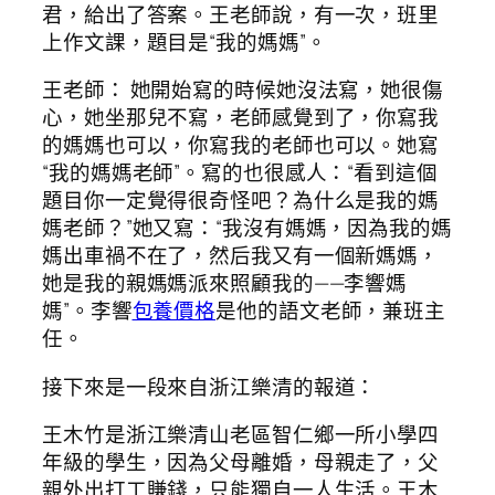
君，給出了答案。王老師說，有一次，班里
上作文課，題目是“我的媽媽”。
王老師： 她開始寫的時候她沒法寫，她很傷
心，她坐那兒不寫，老師感覺到了，你寫我
的媽媽也可以，你寫我的老師也可以。她寫
“我的媽媽老師”。寫的也很感人：“看到這個
題目你一定覺得很奇怪吧？為什么是我的媽
媽老師？”她又寫：“我沒有媽媽，因為我的媽
媽出車禍不在了，然后我又有一個新媽媽，
她是我的親媽媽派來照顧我的——李響媽
媽”。李響
包養價格
是他的語文老師，兼班主
任。
接下來是一段來自浙江樂清的報道：
王木竹是浙江樂清山老區智仁鄉一所小學四
年級的學生，因為父母離婚，母親走了，父
親外出打工賺錢，只能獨自一人生活。王木