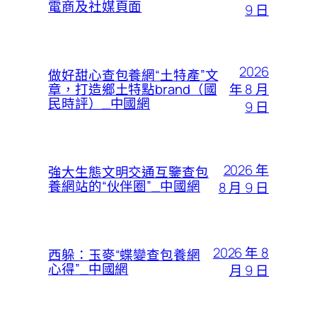
電商及社媒頁面
9 日
2026
做好甜心查包養網“土特產”文
年 8 月
章，打造鄉土特點brand（國
民時評）_中國網
9 日
2026 年
強大生態文明交通互鑒查包
養網站的“伙伴圈”_中國網
8 月 9 日
2026 年 8
西躲：玉麥“蝶變查包養網
心得”_中國網
月 9 日