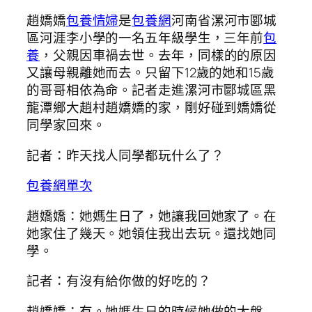
趙嬌嬌
包養情婦
是
包養網
河南省漯河市郾城
區河涯李小學的一名五年級學生，三年前
包
養
，父親因車禍去世。去年，同樣的的原因
又讓母親離她而去。只留下12歲的她和15歲
的哥哥相依為命。記者走進漯河市郾城區黑
龍潭鄉大趙村趙嬌嬌的家，剛好碰到嬌嬌從
同學家回來。
記者：昨天找人同學都玩什么了？
包養網單次
趙嬌嬌：她媽生日了，她讓我回她家了。在
她家住了幾天。她領住我出去玩。還找她同
學。
記者：有沒有給你做的好吃的？
趙嬌嬌：有。她媽生日的時候她做的大盤