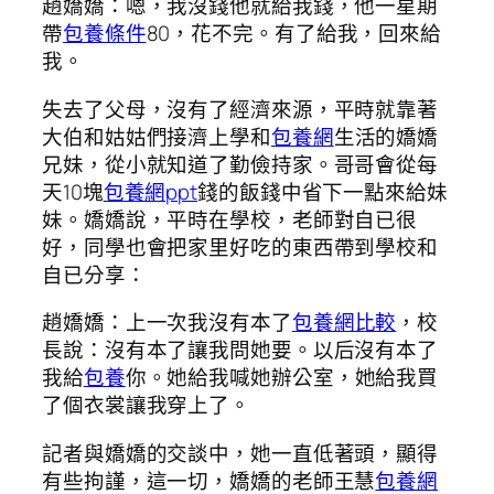
趙嬌嬌：嗯，我沒錢他就給我錢，他一星期
帶
包養條件
80，花不完。有了給我，回來給
我。
失去了父母，沒有了經濟來源，平時就靠著
大伯和姑姑們接濟上學和
包養網
生活的嬌嬌
兄妹，從小就知道了勤儉持家。哥哥會從每
天10塊
包養網ppt
錢的飯錢中省下一點來給妹
妹。嬌嬌說，平時在學校，老師對自已很
好，同學也會把家里好吃的東西帶到學校和
自已分享：
趙嬌嬌：上一次我沒有本了
包養網比較
，校
長說：沒有本了讓我問她要。以后沒有本了
我給
包養
你。她給我喊她辦公室，她給我買
了個衣裳讓我穿上了。
記者與嬌嬌的交談中，她一直低著頭，顯得
有些拘謹，這一切，嬌嬌的老師王慧
包養網