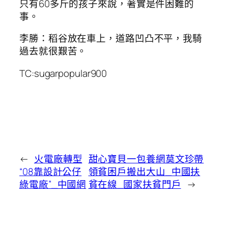
只有60多斤的孩子來說，著實是件困難的
事。
李勝：稻谷放在車上，道路凹凸不平，我騎
過去就很艱苦。
TC:sugarpopular900
←
火電廠轉型
甜心寶貝一包養網莫文珍帶
“08靠設計公仔
領貧困戶搬出大山_中國扶
綠電廠”_中國網
貧在線_國家扶貧門戶
→