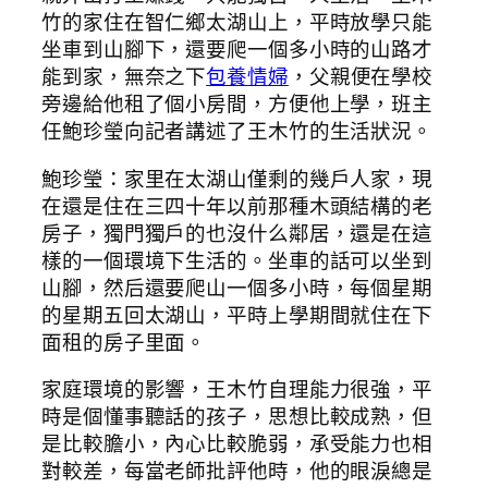
竹的家住在智仁鄉太湖山上，平時放學只能
坐車到山腳下，還要爬一個多小時的山路才
能到家，無奈之下
包養情婦
，父親便在學校
旁邊給他租了個小房間，方便他上學，班主
任鮑珍瑩向記者講述了王木竹的生活狀況。
鮑珍瑩：家里在太湖山僅剩的幾戶人家，現
在還是住在三四十年以前那種木頭結構的老
房子，獨門獨戶的也沒什么鄰居，還是在這
樣的一個環境下生活的。坐車的話可以坐到
山腳，然后還要爬山一個多小時，每個星期
的星期五回太湖山，平時上學期間就住在下
面租的房子里面。
家庭環境的影響，王木竹自理能力很強，平
時是個懂事聽話的孩子，思想比較成熟，但
是比較膽小，內心比較脆弱，承受能力也相
對較差，每當老師批評他時，他的眼淚總是