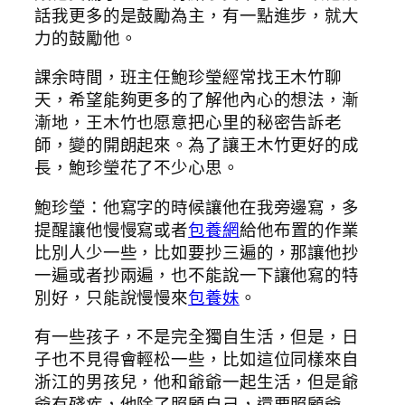
話我更多的是鼓勵為主，有一點進步，就大
力的鼓勵他。
課余時間，班主任鮑珍瑩經常找王木竹聊
天，希望能夠更多的了解他內心的想法，漸
漸地，王木竹也愿意把心里的秘密告訴老
師，變的開朗起來。為了讓王木竹更好的成
長，鮑珍瑩花了不少心思。
鮑珍瑩：他寫字的時候讓他在我旁邊寫，多
提醒讓他慢慢寫或者
包養網
給他布置的作業
比別人少一些，比如要抄三遍的，那讓他抄
一遍或者抄兩遍，也不能說一下讓他寫的特
別好，只能說慢慢來
包養妹
。
有一些孩子，不是完全獨自生活，但是，日
子也不見得會輕松一些，比如這位同樣來自
浙江的男孩兒，他和爺爺一起生活，但是爺
爺有殘疾，他除了照顧自己，還要照顧爺