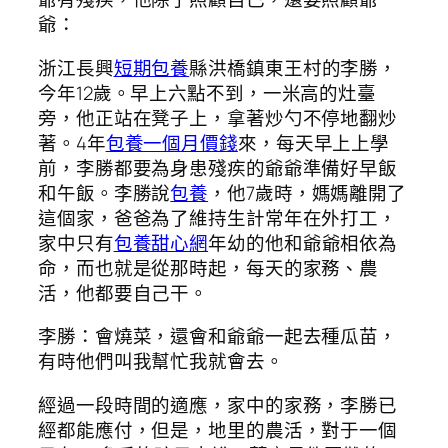
爺：
浙江長興
短期包養
縣洪橋鎮東王村的李勝，
今年12歲。早上六點不到，一米高的灶臺
旁，他正站在凳子上，拿著炒勺不停地翻炒
著。4年
包養一個月價錢
來，每天早上上學
前，李勝都要為身患殘疾的爺爺準備好早飯
和午飯。李勝說
包養
，他7歲時，媽媽離開了
這個家，爸爸為了維持生計常年在外打工，
家中只有
包養甜心網
年幼的他和爺爺相依為
命，而也就是從那時起，每天的家務、農
活，他都要自己干。
李勝：會燒菜，還會和爺爺一起去種瓜苗，
有時他們叫我幫忙我就會去。
經過一段時間的適應，家中的家務，李勝已
經都能應付，但是，地里的農活，對于一個