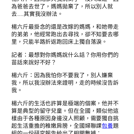
為爸爸去世了，媽媽拋棄了，所以別人就
去……其實我沒辦法。
楊六斤最掛念的還是改嫁的媽媽，和她帶走
的弟弟，他經常跑出去尋找，卻不知要去哪
里，只能半路折返跑回床上獨自落淚。
記者：最想對你媽媽說什么話？你用你們的
苗話來說好不好？
楊六斤：因為我怕你不要我了，別人嫌棄
我，所以我沒辦法來證明，走的時候沒告訴
我。
楊六斤的生活也許算是極端的個案，他并不
算是典型的留守兒童。但在全國，類似他這
樣由于各種原因身邊沒人照顧，需要獨自挑
起生活重擔的稚嫩肩膀，全國婦聯課
包養
題
組的一份研究報告給出了相關數據：