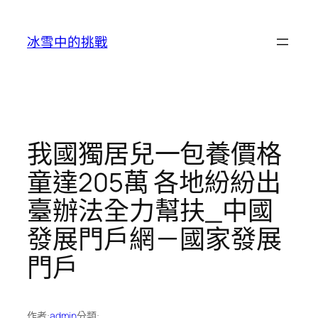
跳
至
冰雪中的挑戰
主
要
內
容
我國獨居兒一包養價格
童達205萬 各地紛紛出
臺辦法全力幫扶_中國
發展門戶網－國家發展
門戶
作者:
admin
分類: