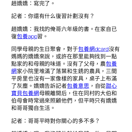
趙嬌嬌：寫完了。
記者：你還有什么復習計劃沒有？
趙嬌嬌：我找的俺哥六年級的書。在家自已
復
包養app
習。
同學母親的生日聚會，對于
包養網dcard
沒有
媽媽的嬌嬌來說，或許在那里能夠找到一點
點家的和母親的味道。沒有了父母，農
包養
網
家小院里堆滿了落葉和生銹的農具，三間
平房里也沒有一家像樣的家具，桌子上布滿
了灰塵。嬌嬌告訴記者
包養意思
，自從
甜心
寶貝包養網
母親離開后，住在同村的大伯和
伯母會時常過來照顧他們，但平時只有嬌嬌
和哥哥獨自生活。
記者：哥哥平時對你關心的多不多？