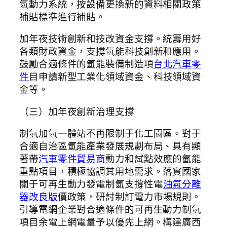
氫動力系統，按設備更換新的資料相關政策
補貼標準進行補貼。
加年夜技術創新和技改資金支撐。統籌用好
各類財政資金，支撐氫能科技創新和應用。
鼓勵合適條件的氫能裝備制造項
台北汽車零
件
目申請新型工業化領域資金、科技領域資
金等。
（三）加年夜創新治理支撐
制氫加氫一體站不再限制于化工園區。對于
合適自治區氫能產業發展規劃布局、具有顯
著帶
汽車零件貿易商
動力和試點效應的氫能
重點項目，積極協調其用地需求。落實國家
關于可再生動力發電制氫支撐性電
油氣分離
器改良版
價政策，研討制訂電力市場規則。
引導電網企業對合適條件的可再生動力制氫
項目余電上網電量予以優先上網。構建廣西