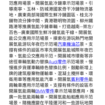
范應用場景。開展氫能冷鏈車示范場景。引
導南寧、玉林、防城港國家骨干冷鏈物流基
地，廣東南部灣國際生鮮冷鏈園區、桂北冷
鏈物流分揀中間、貴港聰明物流園、柳州鐵
路港等推廣氫能冷鏈車輛。打造越南—崇左/
百色—廣東國際生鮮冷鏈氫能干線。開展氫
能公交應用示范場景。摸索在游玩熱門地開
展氫能游玩年夜巴示范場
汽車機油芯
景。支
撐有條件的設區市率先開展氫能城際年夜巴
車、氫能公交應用示范。開展城市環衛等非
途徑車輛氫動力替換
Audi零件
示范場景。慢
慢進步貨運車輛綠色替換比例，鼓勵新增上
牌的建筑廢棄物運輸車、混凝土攪拌車、環
衛用車等應用氫能汽車。開展氫
賓利零件
能
兩輪車應用示范場景。支撐有條件的設區市
開展氫能兩輪
BMW零件
車示范場景應用，推
廣一批氫能兩輪車。開展氫能船舶應用示范
場景。隨機應變在平陸運河和一些游玩地開