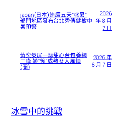
2026
japan(日本)連續五天“盛暑”
年 8 月
部門地區發布台北秀傳健檢中
暑預警
7 日
黃奕熒屏一詠甜心台包養網
2026 年
三嘆 變“煥”成熟女人風情
8 月 7 日
(圖)
冰雪中的挑戰