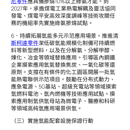
尼零件
應具備摻燒10%以上綠氨才能。到
2027年，承擔煤電工業熱電解耦及靈活協同
發電、煤電平安高效深度調峰等技術攻關任
務的機組率先實施綠氨摻燒試點。
6．持續拓展氫能多元示范應用場景。推進清
斯柯達零件
潔低碳氫能規模化制備可持續燃
料等新型燃料，以及在分解氨、分解甲醇、
煉化、冶金等領域替換應用。引導區內鋼鐵
企業摸索應用氫氣替換焦炭、一氧化碳等還
原劑。支撐在有條件的化工園區開展一批氫
能熱電聯供示范項目。鼓勵在分布式動力、
應急電源、5G基站、超級充電站等領域摸索
氫燃料電池、氫內燃機等技術應用試點。摸
索應用制氫供氫母站為微電子、醫療和科研
等領域高純氫應用場景供氫。
（三）實施氫能配套設施保證行動