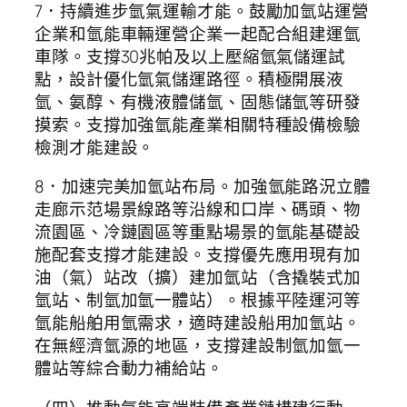
7．持續進步氫氣運輸才能。鼓勵加氫站運營
企業和氫能車輛運營企業一起配合組建運氫
車隊。支撐30兆帕及以上壓縮氫氣儲運試
點，設計優化氫氣儲運路徑。積極開展液
氫、氨醇、有機液體儲氫、固態儲氫等研發
摸索。支撐加強氫能產業相關特種設備檢驗
檢測才能建設。
8．加速完美加氫站布局。加強氫能路況立體
走廊示范場景線路等沿線和口岸、碼頭、物
流園區、冷鏈園區等重點場景的氫能基礎設
施配套支撐才能建設。支撐優先應用現有加
油（氣）站改（擴）建加氫站（含撬裝式加
氫站、制氫加氫一體站）。根據平陸運河等
氫能船舶用氫需求，適時建設船用加氫站。
在無經濟氫源的地區，支撐建設制氫加氫一
體站等綜合動力補給站。