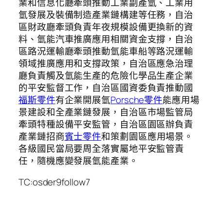
業和信息化廳牽頭推動工業副產氫、工業用
氫發展及裝備制造產業鏈構建等任務，自治
區財政廳牽頭負責年夜規模設備更換新的資
料、氫能汽車推廣應用相關資金支撐，自治
區路況運輸廳牽頭推動氫能車船等路況運輸
領域推廣應用和支撐政策，自治區應急治理
廳負責觸及氫能生產的危險化學品生產企業
的平安監督工作，自治區國資委負責推動國
福斯零件
有企業開展氫
Porsche零件
能應用場
景建設和全產業鏈發展，自治區市場監管局
牽頭特種設備平安監管，自治區園區辦負責
產業鏈招商
賓士零件
和策劃園區應用場景。
各級國民當局要周全落實屬地平安監管責
任，隨機應變發展氫能產業。
TC:osder9follow7