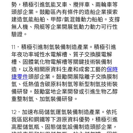
勢，積極引進氫能叉車、攪拌車、兩輪車等
頭部企業。鼓勵區內有條件的造船企業摸索
建造氫能船舶、甲醇/氨混雜動力船舶。支撐
無人機、飛艇等企業開展氫動力動力可行性
驗證。
11．積極引進制氫裝備制造產業。積極引進
年夜功率堿性水電解槽、質子交換膜電解
槽、固體氧化物電解槽等關鍵技術裝備制
造，以及相關原資料生產和成套工藝的
保時
捷零件
頭部企業。鼓勵開展陰離子交換膜制
氫、低熱值含碳原料制氫等新型制氫技術裝
備研發。鼓勵當地企業開發或引進生物乙醇
重整制氫、加氫裝備研發。
12．加速布局儲氫運氫裝備制造產業。依托
我區鋁和鋼鐵等下游原資料優勢，積極引進
高壓儲氫瓶、固態儲氫設備制造頭部企業，