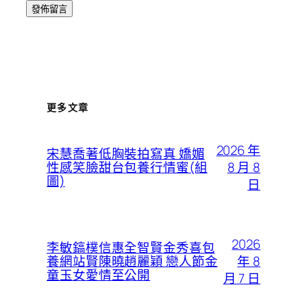
更多文章
2026 年
宋慧喬著低胸裝拍寫真 嬌媚
8 月 8
性感笑臉甜台包養行情蜜(組
圖)
日
2026
李敏鎬樸信惠全智賢金秀喜包
年 8
養網站賢陳曉趙麗穎 戀人節金
童玉女愛情至公開
月 7 日