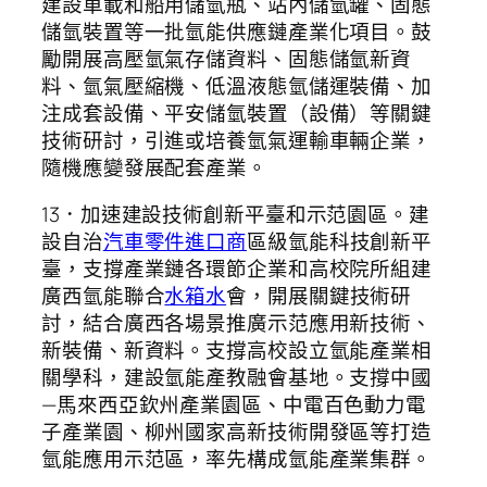
建設車載和船用儲氫瓶、站內儲氫罐、固態
儲氫裝置等一批氫能供應鏈產業化項目。鼓
勵開展高壓氫氣存儲資料、固態儲氫新資
料、氫氣壓縮機、低溫液態氫儲運裝備、加
注成套設備、平安儲氫裝置（設備）等關鍵
技術研討，引進或培養氫氣運輸車輛企業，
隨機應變發展配套產業。
13．加速建設技術創新平臺和示范園區。建
設自治
汽車零件進口商
區級氫能科技創新平
臺，支撐產業鏈各環節企業和高校院所組建
廣西氫能聯合
水箱水
會，開展關鍵技術研
討，結合廣西各場景推廣示范應用新技術、
新裝備、新資料。支撐高校設立氫能產業相
關學科，建設氫能產教融會基地。支撐中國
—馬來西亞欽州產業園區、中電百色動力電
子產業園、柳州國家高新技術開發區等打造
氫能應用示范區，率先構成氫能產業集群。