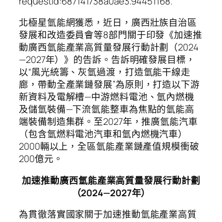
requestId:687141738a0ae3.94451168.
北極星氫能網獲悉，近日，廣西壯族自治區
發展和改造委員會等8部門關于印發《加速推
動廣西氫能產業高質量發展行動計劃（2024
—2027年）》的告訴。告訴明確發展目標，
以“風光統籌、灰氫過渡，打造氫能干線走
廊，帶動全產業鏈發展”為原則，打造以下游
新資料及電解槽—中游燃料電池、氫內燃機
及儲氫裝備—下流氫能整車為焦點的氫能高
端裝備制造集群。至2027年，推廣氫能汽車
（包含氫燃料電池汽車和氫內燃機汽車）
2000輛以上，全區氫能產業鏈產值規模衝破
200億元。
加速推動廣西氫能產業高質量發展行動計劃
（2024—2027年）
為貫徹落實國家關于加速推動氫能產業高質