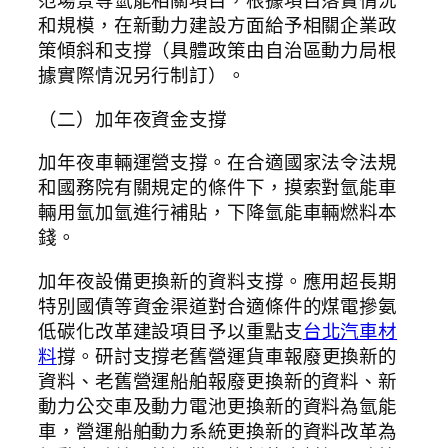
范場景等氫能相關項目，根據項目落實情況
和規模，在新動力建設方面給予相關企業政
策傾斜和支撐（具體政策由自治區動力局根
據實際情況另行制訂）。
（二）加年夜資金支撐
加年夜車輛運營支撐。在合適國家法令法規
和國務院有關規定的條件下，摸索對氫能車
輛用氫加氫進行補貼，下降氫能車輛燃料本
錢。
加年夜設備更換新的資料支撐。應用超長期
特別國債等資金渠道對合適條件的煤電摻氨
低碳化改革建設項目予以重點支
台北汽車材
料
撐。研討支撐老舊營運貨車報廢更換新的
資料、老舊營運船舶報廢更換新的資料、新
動力公交車及動力電池更換新的資料為氫能
車，營運船舶動力系統更換新的資料改革為