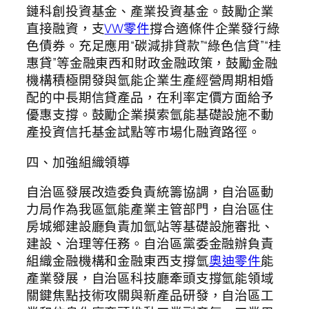
鏈科創投資基金、產業投資基金。鼓勵企業
直接融資，支
VW零件
撐合適條件企業發行綠
色債券。充足應用“碳減排貸款”“綠色信貸”“桂
惠貸”等金融東西和財政金融政策，鼓勵金融
機構積極開發與氫能企業生產經營周期相婚
配的中長期信貸產品，在利率定價方面給予
優惠支撐。鼓勵企業摸索氫能基礎設施不動
產投資信托基金試點等市場化融資路徑。
四、加強組織領導
自治區發展改造委負責統籌協調，自治區動
力局作為我區氫能產業主管部門，自治區住
房城鄉建設廳負責加氫站等基礎設施審批、
建設、治理等任務。自治區黨委金融辦負責
組織金融機構和金融東西支撐氫
奧迪零件
能
產業發展，自治區科技廳牽頭支撐氫能領域
關鍵焦點技術攻關與新產品研發，自治區工