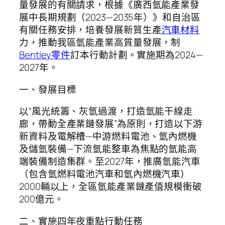
量發展的有關請求，根據《廣西氫能產業發
展中長期規劃（2023—2035年）》和自治區
有關任務安排，培養發展新質生產
汽車材料
力，推動我區氫能產業高質量發展，制
Bentley零件
訂本行動計劃。實施期為2024—
2027年。
一、發展目標
以“風光統籌、灰氫過渡，打造氫能干線走
廊，帶動全產業鏈發展”為原則，打造以下游
新資料及電解槽—中游燃料電池、氫內燃機
及儲氫裝備—下流氫能整車為焦點的氫能高
端裝備制造集群。至2027年，推廣氫能汽車
（包含氫燃料電池汽車和氫內燃機汽車）
2000輛以上，全區氫能產業鏈產值規模衝破
200億元。
二、實施四年夜重點行動任務