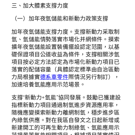
三、加大體素支撐力度
（一）加年夜氫儲能和新動力政策支撐
加年夜氫儲能支撐力度。支撐新動力采取制
氫、氫儲能情勢落實市場化并網條件。摸索
擴年夜氫儲能設置裝備擺設認定范圍，以基
礎保證項目公道收益為條件，支撐相關涉氫
項目按必定方法認定為市場化新動力項目已
落實的配儲容量（具體認定標準由自治區動
力局根據實
德系車零件
際情況另行制訂），
加速培養氫能應用示范場景。
支撐“新動力+氫能”協同發展。鼓勵已獲建設
指標新動力項目通過制氫進步資源應用率，
隨機應變摸索新動力離網制氫，穩步進步區
內綠氫供應。對在我區自發文之日起新增或
新建開工的可再生動力制綠氫、氫能應用示