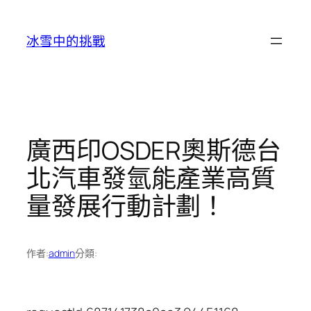
跳
至
冰雪中的挑戰
主
要
內
容
廣西印OSDER奧斯德台
北汽車發氫能產業高質
量發展行動計劃！
作者:
admin
分類: