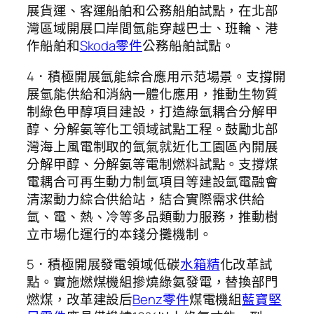
展貨運、客運船舶和公務船舶試點，在北部
灣區域開展口岸間氫能穿越巴士、班輪、港
作船舶和
Skoda零件
公務船舶試點。
4．積極開展氫能綜合應用示范場景。支撐開
展氫能供給和消納一體化應用，推動生物質
制綠色甲醇項目建設，打造綠氫耦合分解甲
醇、分解氨等化工領域試點工程。鼓勵北部
灣海上風電制取的氫氣就近化工園區內開展
分解甲醇、分解氨等電制燃料試點。支撐煤
電耦合可再生動力制氫項目等建設氫電融會
清潔動力綜合供給站，結合實際需求供給
氫、電、熱、冷等多品類動力服務，推動樹
立市場化運行的本錢分攤機制。
5．積極開展發電領域低碳
水箱精
化改革試
點。實施燃煤機組摻燒綠氨發電，替換部門
燃煤，改革建設后
Benz零件
煤電機組
藍寶堅