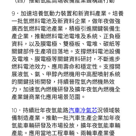
（四）推動氫能高端裝備產業鏈構建行動
9．加速培養氫動力裝置和新資料產業。培養
一批氫燃料電池及新資料企業，做年夜做強
廣西氫燃料電池產業，積極引進關鍵裝備生
產企業，推動燃料電池電堆及系統、正負極
資料，以及膜電極、雙極板、電堆、碳紙等
關鍵部件生產項目落地。支撐燃料電池設備
及電堆、膜電極等關鍵資料研討，不斷進步
燃料電池效力、應用壽命和穩定性。支撐開
展液氫、氨、甲醇內燃機用中高壓噴射系統
的關鍵技術開發，持續晉陞氫內燃機熱效
力，加速氫內燃機研發及擴年夜氫內燃機全
產業鏈商業化應用場景范圍。
10．持續壯年夜氫能路
汽車冷氣芯
況領域裝
備制造產業。推動一批汽車生產企業加年夜
氫能車輛研發及市場投放，擴年夜氫能車輛
產能。應用當地工程車輛、兩輪車產業優