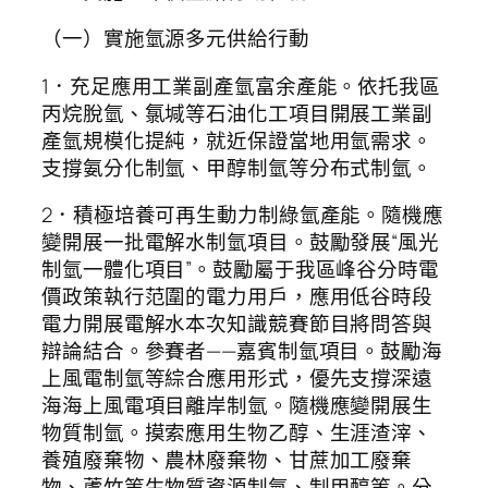
（一）實施氫源多元供給行動
1．充足應用工業副產氫富余產能。依托我區
丙烷脫氫、氯堿等石油化工項目開展工業副
產氫規模化提純，就近保證當地用氫需求。
支撐氨分化制氫、甲醇制氫等分布式制氫。
2．積極培養可再生動力制綠氫產能。隨機應
變開展一批電解水制氫項目。鼓勵發展“風光
制氫一體化項目”。鼓勵屬于我區峰谷分時電
價政策執行范圍的電力用戶，應用低谷時段
電力開展電解水本次知識競賽節目將問答與
辯論結合。參賽者——嘉賓制氫項目。鼓勵海
上風電制氫等綜合應用形式，優先支撐深遠
海海上風電項目離岸制氫。隨機應變開展生
物質制氫。摸索應用生物乙醇、生涯渣滓、
養殖廢棄物、農林廢棄物、甘蔗加工廢棄
物、蘆竹等生物質資源制氫、制甲醇等。分