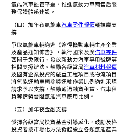
氫能汽車監管平臺，推進氫動力車輛售后服
務保證體系建設。
（四）加年夜氫能車
汽車零件報價
輛推廣支
撐
爭取氫能車輛納進《途徑機動車輛生產企業
及產品通知佈告》，執行國家及廣
汽車零件
西關于免限行、發放新動力汽車專用號牌等
相關支撐辦法。鼓勵各級當局
汽車材料報價
及國有企業投資的嚴重工程項目或物流項目
將氫能運輸車輛參與運輸作業比例納進采購
請求予以支撐，鼓勵通過融資租賃、汽車租
賃等情勢晉陞氫能汽車應用比例。
（五）加年夜金融支撐
發揮各級當局投資基金引導感化，鼓勵及格
投資者按市場化方法發起設立各類氫能產業