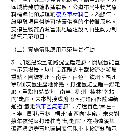
區域構建前端收運體系，公道布局生物質原
料標準化預處理項
德系車材料
目，為綠氫、
綠甲醇項目供給可持續供應的生物質原料。
支撐生物質資源富集地區建設可再生動力制
綠氫示范項目。
（二）實施氫能應用示范場景行動
3．加速建設氫能路況立體走廊。開展氫能重
卡示范場景。以中長距離的重載物流為發展
重點，圍繞柳州、南寧、百色、欽州、梧州
等5個灰氫生產地節點，打造氫能立體干線走
廊，重點打造欽州—南寧—柳州—桂林“南北
向”走廊，未來對接成渝地區打造西部陸海新
通道“氫走
汽車空氣芯
廊”；打造百色/崇左—
南寧—貴港/玉林—梧州“東西向”走廊，未來對
接年夜灣區打造桂粵“氫走廊”。在物流湊集、
礦產資源豐富地區開展氫能重卡物流運輸示