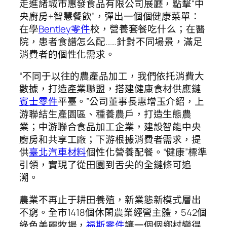
走進諸城市惠發食品有限公司展廳，點擊“中
央廚房+智慧餐飲”，彈出一個個健康菜單：
在學
Bentley零件
校，營養套餐吃什么；在醫
院，患者食譜怎么配……針對不同場景，滿足
消費者的個性化需求。
“不同于以往的農產品加工，我們依托消費大
數據，打造產業聯盟，搭建健康食材供應鏈
賓士零件
平臺。”公司董事長惠增玉介紹，上
游聯結生產園區、種養農戶，打造生態農
業；中游聯合食品加工企業，建設智能中央
廚房和共享工廠；下游根據消費者需求，提
供
臺北汽車材料
個性化營養配餐。“健康”標準
引領，實現了從田園到舌尖的全鏈條可追
溯。
農業不再止于耕田養殖，新業態新模式層出
不窮。全市1418個休閑農業經營主體，542個
綠色美麗牧場，
福斯零件
讓一個個鄉村變得