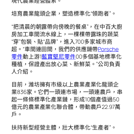
現代農業經營體系。
培育農業龍頭企業，塑造標準化“領跑者”。
“把清晨的朝露帶向傍晚的餐桌”，在中百大廚
房加工車間流水線上，一棵棵帶露珠的蔬菜
“穿”包裝、貼“品牌”，進入700多家城市商
超。“車間連田間，我們的供應鏈帶
Porsche
零件
動上游1
藍寶堅尼零件
00多個基地標準化
種植，保證產出放心菜、新鮮菜。”公司負責
人介紹。
目前，濰坊擁有市級以上農業產業化龍頭企
業836家。它們一頭連市場，一頭連農戶，串
起一條條標準化產業鏈，形成10個產值過50
億元的農業產業化聯合體，帶動農戶22.97萬
戶。
扶持新型經營主體，壯大標準化“生產者”。