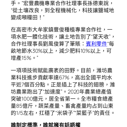
手。”宏豐農機專業合作社理事長孫德東說，
“從土壤改良，到全程機械化，科技讓鹽堿地
變成噸糧田！”
在高密市大牟家鎮豐俊種植專業合作社，一
項水肥一體化技術，讓土地告別了“望天收”，
合作社理事長劉風俊算了筆賬：
賓利零件
“每
畝地節水30%以上，減少肥料10%以上，可
增產15%。”
一項項技術賦能廣袤的田野。目前，濰坊農
業科技進步貢獻率達67%，高出全國平均水
平近7個百分點。正是插上了科技的翅膀，濰
坊農業跑出了“加速度”。2020年農業總產值
突破1000億元，居全省第一。全市糧食總產
量85億斤，蔬菜產量、畜禽產量均占到山東
的1/5左右，扛穩了“米袋子”“菜籃子”的責任。
誰制定標準，誰就擁有話語權