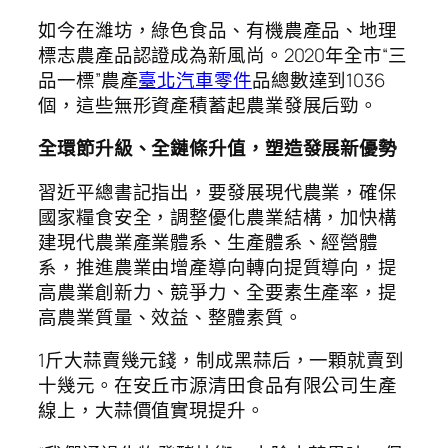
如今在濰坊，綠色食品、有機農產品、地理
標志農產品認證成為新風尚。2020年全市“三
品一標”農產
臺北汽車零件
品總數達到1036
個，這些無形資產積蓄起農業發展后勁。
全環節升級、全鏈條升值，塑造發展新優勢
習近平總書記指出，要發展現代農業，確保
國家糧食安全，調整優化農業結構，加快構
建現代農業產業體系、生產體系、經營體
系，推進農業由增產導向轉向提質導向，提
高農業創新力、競爭力、全要素生產率，提
高農業質量、效益、整體素質。
1斤大蒜賣幾元錢，制成黑蒜后，一顆就賣到
十幾元。在安丘市源清田食品有限公司生產
線上，大蒜價值實現提升。