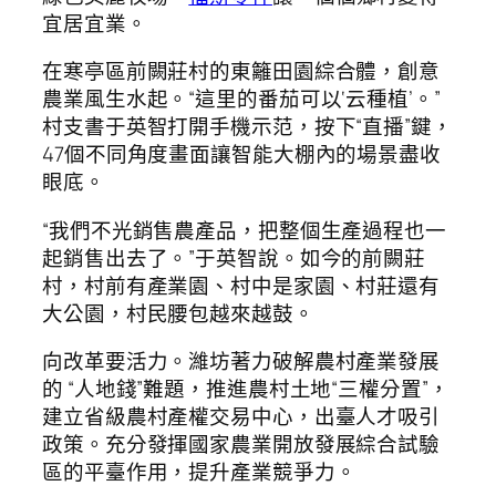
宜居宜業。
在寒亭區前闕莊村的東籬田園綜合體，創意
農業風生水起。“這里的番茄可以‘云種植’。”
村支書于英智打開手機示范，按下“直播”鍵，
47個不同角度畫面讓智能大棚內的場景盡收
眼底。
“我們不光銷售農產品，把整個生產過程也一
起銷售出去了。”于英智說。如今的前闕莊
村，村前有產業園、村中是家園、村莊還有
大公園，村民腰包越來越鼓。
向改革要活力。濰坊著力破解農村產業發展
的 “人地錢”難題，推進農村土地“三權分置”，
建立省級農村產權交易中心，出臺人才吸引
政策。充分發揮國家農業開放發展綜合試驗
區的平臺作用，提升產業競爭力。