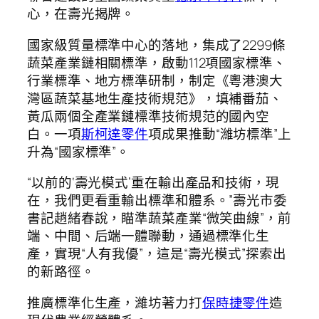
心，在壽光揭牌。
國家級質量標準中心的落地，集成了2299條
蔬菜產業鏈相關標準，啟動112項國家標準、
行業標準、地方標準研制，制定《粵港澳大
灣區蔬菜基地生產技術規范》，填補番茄、
黃瓜兩個全產業鏈標準技術規范的國內空
白。一項
斯柯達零件
項成果推動“濰坊標準”上
升為“國家標準”。
“以前的‘壽光模式’重在輸出產品和技術，現
在，我們更看重輸出標準和體系。”壽光市委
書記趙緒春說，瞄準蔬菜產業“微笑曲線”，前
端、中間、后端一體聯動，通過標準化生
產，實現“人有我優”，這是“壽光模式”探索出
的新路徑。
推廣標準化生產，濰坊著力打
保時捷零件
造