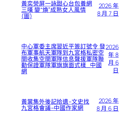
黃奕熒屏一詠甜心台包養網
2026 年
三嘆 變“煥”成熟女人風情
8 月 7 日
(圖)
中心軍委主席習近平簽訂號令 發
2026
布軍事航天軍隊到九宮格私密空
年 8
間收集空間軍隊信息聲援軍隊聯
月 6
勤保證軍隊軍旗旗面式樣_中國
日
網
2026 年
黃裳集外後記拾遺–文史找
九宮格會議–中國作家網
8 月 6 日