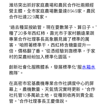
濰坊突出抓好家庭農場和農民合作社兩類經
營主體，全市家庭農場數量達8949家，農民
合作社達22.9萬家。
“過去種菜按畝管，現在要數葉子、算日子。”
種了20多年西紅柿，壽光市于家村鵬遠果蔬
專業合作社理事長高象鵬見識了標準的厲
害，“咱照著標準干，西紅柿含糖量提升一
倍，價格翻了番。”從憑經驗到靠標準，于家
村的菜農紛紛加入標準化園區。
創新社會化服務體系，發展標準化“服
水箱水
務隊”。
在高密市宏基農機專業合作社調度中心的屏
幕上，農機數量、天氣情況實時更新。“合作
社托管10多萬畝土地，從種到收再到賣全能
管。”合作社理事長王慶偉說。