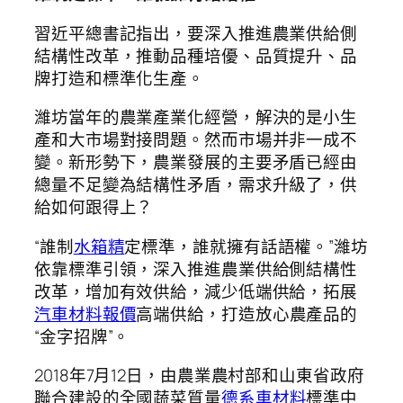
習近平總書記指出，要深入推進農業供給側
結構性改革，推動品種培優、品質提升、品
牌打造和標準化生產。
濰坊當年的農業產業化經營，解決的是小生
產和大市場對接問題。然而市場并非一成不
變。新形勢下，農業發展的主要矛盾已經由
總量不足變為結構性矛盾，需求升級了，供
給如何跟得上？
“誰制
水箱精
定標準，誰就擁有話語權。”濰坊
依靠標準引領，深入推進農業供給側結構性
改革，增加有效供給，減少低端供給，拓展
汽車材料報價
高端供給，打造放心農產品的
“金字招牌”。
2018年7月12日，由農業農村部和山東省政府
聯合建設的全國蔬菜質量
德系車材料
標準中