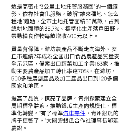
這是高密市“3公里土地托管服務圈”的一個縮
影。依靠社會化服務，破解“誰來種地、怎么
種地”難題，全市土地托管面積50萬畝，占到
總耕地面積的35.7%。標準化生產落戶田野，
帶動糧食作物每畝增收400元以上。
質量有保障，濰坊農產品不斷走向海外。安
丘市連續7年成為全國出口食品農產品質量安
全示范區，備案出口蔬菜加工企業163家，推
動主要農產品加工轉化率達70%。在濰坊，
500多種農副產品及加工產品出口到120多個
國家和地區。
提高了品質，擦亮了品牌。青州探索建立全
周期標準體系，推動銀瓜生產向規模化、標
準化轉變。“有了標準
汽車零件
，青州銀瓜的
牌子更響了。”大關營銀瓜合作社理事長郇延
慶說。