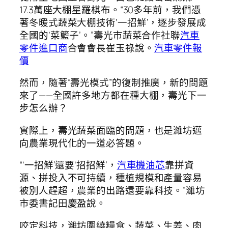
17.3萬座大棚星羅棋布。“30多年前，我們憑
著冬暖式蔬菜大棚技術‘一招鮮’，逐步發展成
全國的‘菜籃子’。”壽光市蔬菜合作社聯
汽車
零件進口商
合會會長崔玉祿說。
汽車零件報
價
然而，隨著“壽光模式”的復制推廣，新的問題
來了——全國許多地方都在種大棚，壽光下一
步怎么辦？
實際上，壽光蔬菜面臨的問題，也是濰坊邁
向農業現代化的一道必答題。
“‘一招鮮’還要‘招招鮮’，
汽車機油芯
靠拼資
源、拼投入不可持續，種植規模和產量容易
被別人趕超，農業的出路還要靠科技。”濰坊
市委書記田慶盈說。
咬定科技，濰坊圍繞糧食、蔬菜、生姜、肉