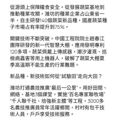
從源頭上保障糧食安全。從發展蔬菜基地到
推動種業攻關，濰坊的種業企業占山東省一
半，自主研發140個蔬菜新品種，國產蔬菜種
子市場占有率提升到75%。
關鍵技術不斷突破。中國工程院院士趙春江
團隊研發的新一代智慧大棚，應用發明專利
120多項，蔬菜佩戴上傳感器，潮汐灌溉、巡
檢病蟲害等用上機器人，破解了蔬菜大棚夏
季高溫期不能生產的行業難題。
新品種、新技術如何從“試驗田”走向大田？
濰坊打通農技推廣“最后一公里”。用好田間、
網絡、基地3個課堂，實施“百名專家聯牧場”
“千人聯千社、培強新主體”等工程，3000多
名農技推廣員常年活躍鄉間，村村有包干技
術人員，戶戶享受技術服務。