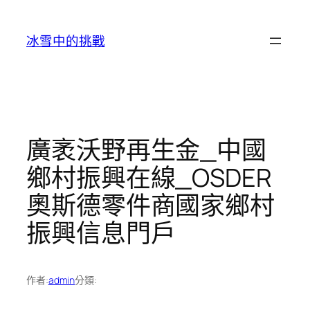
跳
至
冰雪中的挑戰
主
要
內
容
廣袤沃野再生金_中國
鄉村振興在線_OSDER
奧斯德零件商國家鄉村
振興信息門戶
作者:
admin
分類: