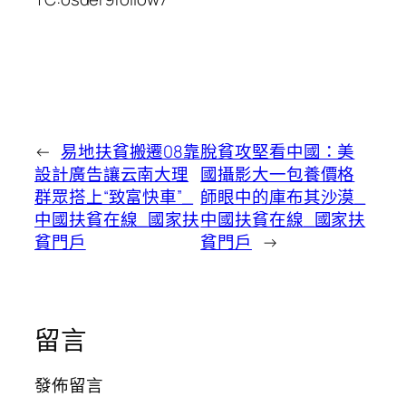
←
易地扶貧搬遷08靠
脫貧攻堅看中國：美
設計廣告讓云南大理
國攝影大一包養價格
群眾搭上“致富快車”_
師眼中的庫布其沙漠_
中國扶貧在線_國家扶
中國扶貧在線_國家扶
貧門戶
貧門戶
→
留言
發佈留言