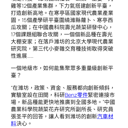
雞等12個產業集群，下力氣搭建創新平臺，
打造創新高地。在寒亭區國家現代農業產業
園，15個產學研平臺圍繞濰縣蘿卜、寒亭西
瓜攻關；在中國農科院壽光蔬菜研發中心，
17個課題組聯合攻關，一個個新品種在壽光
大棚安家；在落戶濰坊的北京大學現代農業
研究院，第三代小麥雜交育種技術取得突破
性進展……
一個地級市，如何能集聚眾多重量級創新平
臺？
“在濰坊，政策、資金、服務都向創新傾斜，
實驗室設在田間，科研
Benz零件
緊密連接市
場，新品種能更快地推廣到全國多地。”中國
農業科學院蔬菜花卉研究所副所長、研究員
張圣平的回答，讓人看到濰坊的創新
汽車材
料
決心。