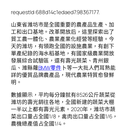
requestId:688d14c1edaed7.98367177.
山東省濰坊市是全國重要的農產品生產、加
工和出口基地。改革開放后，這里探索出了
貿工農一體化、農業產業化經營等經驗。今
天的濰坊，有領跑全國的設施農業，有創下
單產紀錄的海水稻基地，有國家級農業開放
發展綜合試驗區，還有壽光蔬菜、青州銀
瓜、濰縣蘿
BMW零件
卜等一大批人們耳熟能
詳的優質品牌農產品，現代農業特質愈發鮮
明。
數據顯示，平均每分鐘就有8526公斤蔬菜從
濰坊的壽光銷往各地，全國新建的蔬菜大棚
一半以上都有壽光元素。2020年，濰坊市蔬
菜出口量占全國1/8，禽肉出口量占全國1/6，
農機總產值占全國1/4。