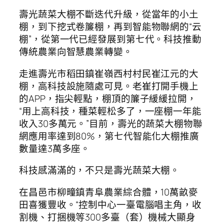
壽光蔬菜大棚不斷迭代升級，從當年的小土
棚，到下挖式卷簾棚，再到智能物聯網的“云
棚”，從第一代已經發展到第七代。科技推動
傳統農業向智慧農業轉變。
走進壽光市稻田鎮崔嶺西村村民崔江元的大
棚，高科技設施隨處可見。老崔打開手機上
的APP，指尖輕點，棚頂的簾子緩緩拉開，
“用上高科技，種菜輕松多了，一座棚一年能
收入30多萬元。”目前，壽光的蔬菜大棚物聯
網應用率達到80%，第七代智能化大棚推廣
數量達3萬多座。
科技感滿滿的，不只是壽光蔬菜大棚。
在昌邑市柳疃鎮青阜農業綜合體，10萬畝麥
田喜獲豐收。“控制中心一臺電腦唱主角，收
割機、打捆機等300多臺（套）機械大顯身