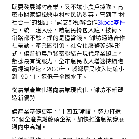
既要發展鄉村產業，又不讓小農戶掉隊。高
密市闞家鎮松興屯村村民孫烈英，嘗到了“村
社合一”的甜頭，“黨支部領辦合作
Skoda零件
社，統一建大棚，咱農民拎包入駐，技術、
銷路都不愁，掙的是穩當錢。”濰坊通過合作
社帶動、產業園引領、社會化服務等6種形
式，讓普通農戶緊密聯結在現代產業鏈上。
數據最有說服力，全市農民收入增速持續跑
贏經濟增速，2020年，城鄉居民收入比縮小
到1.99∶1，遠低于全國水平。
從農業產業化邁向農業現代化，濰坊不斷塑
造新優勢——
讓產業基礎更牢。“十四五”期間，努力打造
50個全產業鏈龍頭企業，加快推進農業發展
邁向中高端。