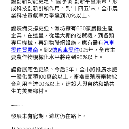
讓創新動能更足。“國字號”創新平臺集聚，形
成科技創新引領作用。到“十四五”末，全市農
業科技貢獻率力爭達到70%以上。
讓裝備支撐更強。濰坊擁有650家農機生產
企業，在這里，從建大棚的卷簾機，到各類
專用機械，再到物聯網設施，應有盡有
汽車
零件貿易商
。到2
德系車零件
025年，全市主
要農作物機械化水平將達到95%以上。
讓發展底色更綠。今后5年，全市將推廣水肥
一體化面積100萬畝以上，畜禽養殖廢棄物綜
合利用率達90%以上，建設人與自然和諧共
生的美麗鄉村。
…………
發展未有窮期，濰坊仍在路上。
TC:osder9follow7