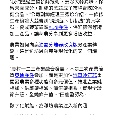
“我們通過生物發酵技術，去除大蒜異味，保
留營養成分，制成的黑蒜成了市場青睞的保
健食品。”公司副總經理王秀珍介紹。一條條
生產線讓大蒜告別“洗洗泥、扒扒皮”的原字
號，變成蔬菜罐頭
Audi零件
、保鮮蒜泥等精
加工產品，讓蒜農分享到更多增值收益。
農業如何向高
油氣分離器改良版
效產業轉
變，這是濰坊邁向農業現代化的又一個課
題。
“農村一二三產業融合發展，不是三次產業簡
單
奧迪零件
疊加，而是更加注
汽車冷氣芯
重
開發農業多種功能和多元價值，推進產業鏈
相加、供應鏈相通、價值鏈相乘，實現全環
節升級、全鏈條升值。”田慶盈認為。
數字化賦能，為濰坊農業注入新內涵。