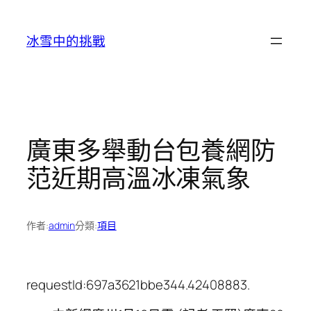
跳
至
冰雪中的挑戰
主
要
內
容
廣東多舉動台包養網防
范近期高溫冰凍氣象
作者:
admin
分類:
項目
requestId:697a3621bbe344.42408883.