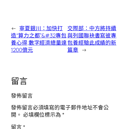
←
寧夏銀川：加快打
交際部：中方將持續
造“算力之都”&#32專包
與列國聯袂書寫彼專
養心得;數字經濟總量達
包養經驗此成績的新
1200億元
篇章
→
留言
發佈留言
發佈留言必須填寫的電子郵件地址不會公
開。
必填欄位標示為
*
留言
*