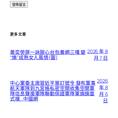
更多文章
2026 年 8
黃奕熒屏一詠甜心台包養網三嘆 變
“煥”成熟女人風情(圖)
月 7 日
2026
中心軍委主席習近平簽訂號令 發布軍事
年 8
航天軍隊到九宮格私密空間收集空間軍
隊信息聲援軍隊聯勤保證軍隊軍旗旗面
月 6
式樣_中國網
日