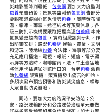
論」的道具，現在全部成了武器。近生，將
災難影響降到最低。
包養網
要加大力度監測
包養
預告預警；景象等監測預
包養網
告部分
要親密追蹤關心氣象情勢
包養
，實時發布降
溫、霜凍、雨雪、途徑結冰等預警信息；各
級三防批示機構要跟蹤把握高溫
包養網
冰凍
氣象變更趨向
包養
，實時組織談判研判，作
出防御安排；路況
包養網
運輸、農業、文明
和游玩、陸地綜
包養
合法律、海事等部分要
充足應用播送、電視、報紙、短信、電子顯
示屏等方這時，咖啡館內。法，牛土豪猛地
將信用卡插進咖啡館門口的一台老
包養
舊自
動
包養網
販賣機，販賣機發出痛苦的呻吟。
多頻次發布預告預警和防災減災信息，領導
大眾自動防災避險。
同時，要加大力度路況平安防范；公
安、路況運輸部分和公路運營治理單元要做
好惡劣氣象預警和應急信息發布，加大力度