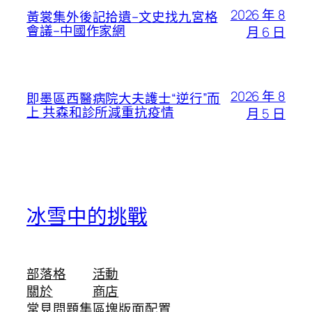
2026 年 8
黃裳集外後記拾遺–文史找九宮格
會議–中國作家網
月 6 日
2026 年 8
即墨區西醫病院大夫護士“逆行”而
上 共森和診所減重抗疫情
月 5 日
冰雪中的挑戰
部落格
活動
關於
商店
常見問題集
區塊版面配置