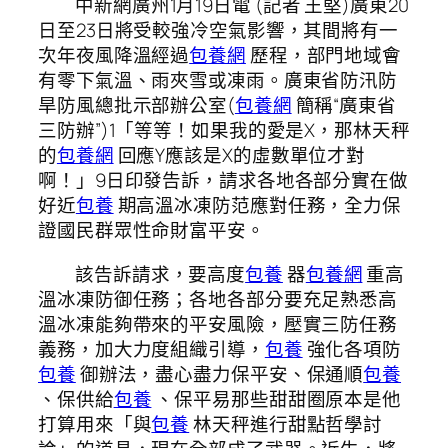
中新網廣州1月19日電 (記者 王堅)廣東20
日至23日將受較強冷空氣影響，其間將有一
次年夜風降溫經過
包養網
歷程，部門地域會
有零下氣溫、雨夾雪或凍雨。廣東省防汛防
旱防風總批示部辦公室(
包養網
簡稱“廣東省
三防辦”)1「等等！如果我的愛是X，那林天秤
的
包養網
回應Y應該是X的虛數單位才對
啊！」9日印發告訴，請求各地各部分實在做
好近
包養
期高溫冰凍防范應對任務，全力保
證國民群眾性命財富平安。
該告訴請求，要高度
包養
器
包養網
重高
溫冰凍防御任務；各地各部分要充足熟悉高
溫冰凍能夠帶來的平安風險，壓實三防任務
義務，加大力度組織引導，
包養
強化各項防
包養
御辦法，盡心盡力保平安、保通順
包養
、保供給
包養
、保平易那些甜甜圈原本是他
打算用來「與
包養
林天秤進行甜點哲學討