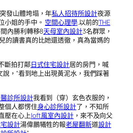
突發山體垮塌，年
私人招待所設計
夜源
位小姐的手中。
空間心理學
.以前的
THE
間內勝利轉移8
天母室內設計
3名群眾，
女兒的讀書真的比她還透徹，真為當媽的
不斷拍打鄰
日式住宅設計
居的房門，喊
文說，“看到地上出現黃泥水，我們踩著
牙醫診所設計
我看到（穿）玄色衣服的，
整個人都愣住
身心診所設計
了，不知所
直壓在心上
loft風室內設計
，來不及向父
休宅設計
湯偉鵬犧牲的報
老屋翻新
道
設計