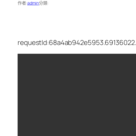
作者:
admin
分類:
requestId:68a4ab942e5953.69136022