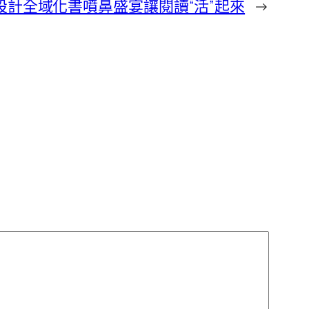
住宅設計全域化書噴鼻盛宴讓閱讀“活”起來
→