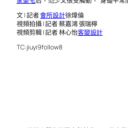
家豪宅
后，范少文很受觸動，“身邊平常
文 | 記者
會所設計
徐煒倫
視頻拍攝 | 記者 蔡嘉鴻 張瑞檸
視頻剪輯 | 記者 林心怡
客變設計
TC:jiuyi9follow8