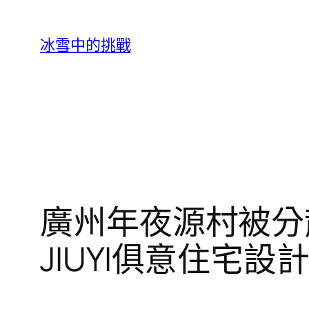
跳
至
冰雪中的挑戰
主
要
內
容
廣州年夜源村被分
JIUYI俱意住宅