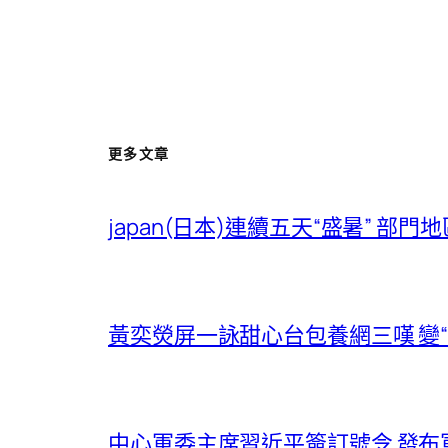
更多文章
japan(日本)連續五天“盛暑” 
黃奕熒屏一詠甜心台包養網三嘆 變“
中心軍委主席習近平簽訂號令 發