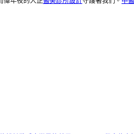
而偉年夜的人正
醫美診所設計
守護著我們。
中