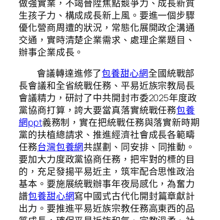
做強實業，不竭晉陞焦點競爭力、成長新質
生孩子力、構成成長新上風。要進一個步驟
優化營商周遭的狀況，常態化展開政企溝通
交通，實時清楚企業需求、處理企業題目、
辦事企業成長。
會議轉達進修了
包養甜心網
全國統戰部
長會議和全省統戰任務、平易近族宗教局長
會議精力，研討了中共開封市委2025年度政
黨協商打算，誇大要當真落實統戰任務
包養
網ppt
義務制，實在把統戰任務與落實新時期
黨的扶植總請求、推進經濟社會成長各範疇
任務
台灣包養網
共謀劃、同安排、同推動。
要加大力度政黨協商任務，把牢對的標的目
的，充足發揚平易近主，筑牢配合思惟政治
基本。要施展統戰辦事年夜局感化，為奮力
譜
包養甜心網
寫中國式古代化開封篇章獻計
出力。要推進平易近族宗教任務高東西的品