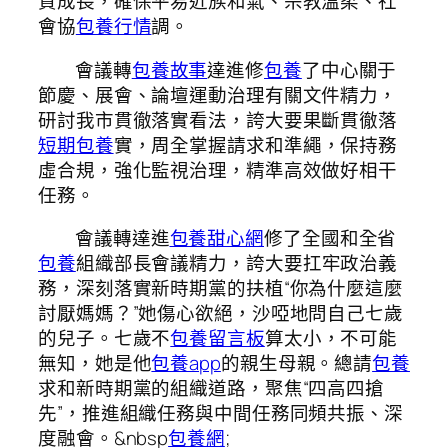
質成長，確保平易近族和氣、宗教溫柔、社
會協
包養行情
調。
會議轉
包養故事
達進修
包養
了中心關于
節慶、展會、論壇運動治理有關文件精力，
研討我市貫徹落實看法，誇大要果斷貫徹落
短期包養
實，周全掌握請求和準繩，保持務
虛合規，強化監視治理，精準高效做好相干
任務。
會議轉達進
包養甜心網
修了全國和全省
包養
組織部長會議精力，誇大要扛牢政治義
務，深刻落實新時期黨的扶植“你為什麼這麼
討厭媽媽？”她傷心欲絕，沙啞地問自己七歲
的兒子。七歲不
包養留言板
算太小，不可能
無知，她是他
包養app
的親生母親。總請
包養
求和新時期黨的組織道路，聚焦“四高四搶
先”，推進組織任務與中間任務同頻共振、深
度融會。&nbsp
包養網
;