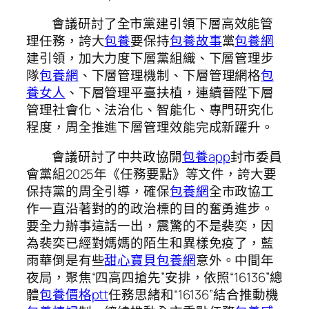
會議研討了全市黨建引領下層高效能管
理任務，誇大
包養
要保持
包養故事
黨
包養網
建引領，加大力度下層黨組織、下層管理步
隊
包養網
、下層管理機制、下層管理網格
包
養女人
、下層管理平臺扶植，連續晉陞下層
管理社會化、法治化、智能化、專門研究化
程度，周全推進下層管理效能完成新躍升。
會議研討了中共政協開
包養app
封市委員
會黨組2025年《任務要點》等文件，誇大要
保持黨的周全引導，確保
包養網
全市政協工
作一直沿著對的的政治標的目的奮勇進步。
要全力辦事這話一出，震驚的不是裴奕，因
為裴奕已經對媽媽的陌生和異樣免疫了，藍
雨華倒是有些
甜心寶貝包養網
意外。中間年
夜局，聚焦“四高四搶先”安排，依照“16136”總
體
包養價格ptt
任務思緒和“16136”結合推動機