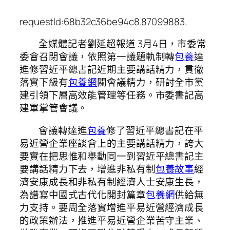
requestId:68b32c36be94c8.87099883.
全媒體記者劉延超報道 3月4日，市委常
委會召閉會議，依照第一議題軌制轉
包養
達
進修習近平總書記近期主要講話精力，貫徹
落實下級有
包養網
關會議精力，研討全市黨
建引領下層高效能管理等任務。市委書記高
建軍掌管會議。
會議轉達進
包養
修了習近平總書記在平
易近營企業座談會上的主要講話精力，誇大
要實在把思惟和舉動同一到習近平總書記主
要講話精力下去，增進非私有制
包養故事
經
濟安康成長和非私有制經濟人士安康生長，
為譜寫中國式古代化開封篇章
包養網
供給無
力支持。要周全落實增進平易近營經濟成長
的政策辦法，推進平易近營企業苦守主業、