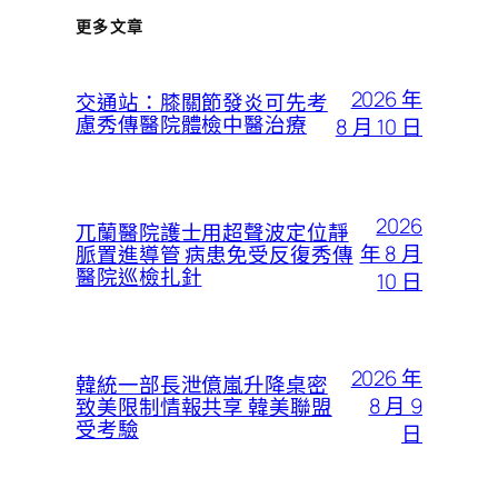
更多文章
2026 年
交通站：膝關節發炎可先考
慮秀傳醫院體檢中醫治療
8 月 10 日
2026
兀蘭醫院護士用超聲波定位靜
年 8 月
脈置進導管 病患免受反復秀傳
醫院巡檢扎針
10 日
2026 年
韓統一部長泄億嵐升降桌密
8 月 9
致美限制情報共享 韓美聯盟
受考驗
日