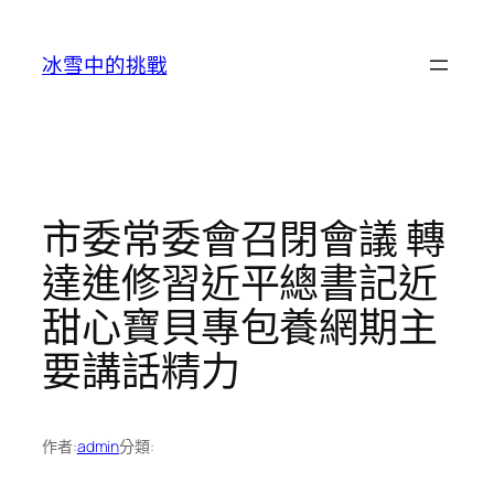
跳
至
冰雪中的挑戰
主
要
內
容
市委常委會召閉會議 轉
達進修習近平總書記近
甜心寶貝專包養網期主
要講話精力
作者:
admin
分類: