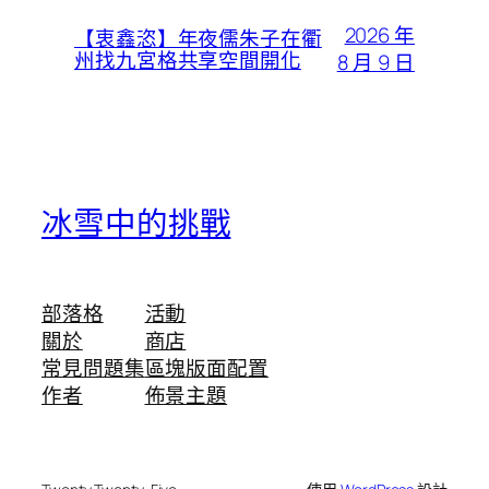
2026 年
【衷鑫恣】年夜儒朱子在衢
州找九宮格共享空間開化
8 月 9 日
冰雪中的挑戰
部落格
活動
關於
商店
常見問題集
區塊版面配置
作者
佈景主題