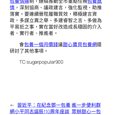
包養情婦
制，繚繞推動全市重點任務
包養感
情
，深刻協商、議政建言，強化監視、助推
落實。要連續晉陞履職質效，積極建言資
政，多謀立異之舉、多建睿智之言、多做為
平易近之事，實在當好改造成長穩固的介入
者、實行者、推進者。
會
包養一個月價錢
議
甜心寶貝包養網
還
研討了其他事項。
TC:sugarpopular900
←
習近平：在紀念鄧一包養
進一步便利群
網小平同志誕辰110周年座談
眾辦甜心一包