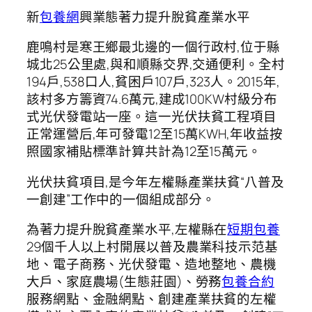
新
包養網
興業態著力提升脫貧產業水平
鹿鳴村是寒王鄉最北邊的一個行政村,位于縣
城北25公里處,與和順縣交界,交通便利。全村
194戶,538口人,貧困戶107戶,323人。2015年,
該村多方籌資74.6萬元,建成100KW村級分布
式光伏發電站一座。這一光伏扶貧工程項目
正常運營后,年可發電12至15萬KWH,年收益按
照國家補貼標準計算共計為12至15萬元。
光伏扶貧項目,是今年左權縣產業扶貧“八普及
一創建”工作中的一個組成部分。
為著力提升脫貧產業水平,左權縣在
短期包養
29個千人以上村開展以普及農業科技示范基
地、電子商務、光伏發電、造地整地、農機
大戶、家庭農場(生態莊園)、勞務
包養合約
服務網點、金融網點、創建產業扶貧的左權