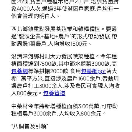
園25個,貧困戶種植示范戶200戶,培訓貧困對
象4000人次,通過3年使貧困戶家庭,戶均有一
個會管理的明白人。
西北鄉鎮重點發展養殖業和雜糧種植。要通
過“龍頭企業+基地+農戶”的形式帶動發展,帶
動周邊1萬農戶,人均增收1500元。
沿清漳河鄉村則大力發展蔬菜種植。今年種
植面積達到7500畝,其中節水蓮菜3000畝,高
包養網
標準拱棚2000畝,食用
包養網ppt
菌大
棚11萬平方米,直接涉及農戶1600余戶,帶動周
邊農戶打工3000余人,涉及農民可實現人均收
入800余元。
包養管道
中藥材今年將新增種植面積3.06萬畝,可帶動
種植農戶3000余戶,人均收入800余元。
“八個普及引領”