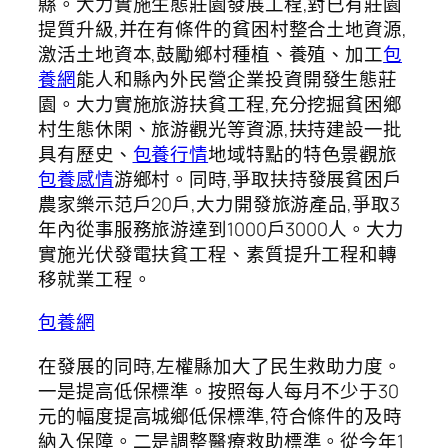
縣。大力實施生態莊園發展工程,對已有莊園
提質升級,并在有條件的貧困村整合土地資源,
激活土地資本,鼓勵鄉村種植、養殖、加工
包
養網
能人和縣內外民營企業投資開發生態莊
園。大力實施旅游扶貧工程,充分挖掘貧困鄉
村生態休閑、旅游觀光等資源,扶持建設一批
具有歷史、
包養行情
地域特點的特色景觀旅
包養感情
游鄉村。同時,爭取扶持發展貧困戶
農家樂示范戶20戶,大力開發旅游產品,爭取3
年內從事服務旅游達到1000戶3000人。大力
實施光伏發電扶貧工程、素質提升工程和轉
移就業工程。
包養網
在發展的同時,左權縣加大了民生救助力度。
一是提高低保標準。按照每人每月不少于30
元的幅度提高城鄉低保標準,符合條件的及時
納入保障。二是調整醫療救助標準。從今年1