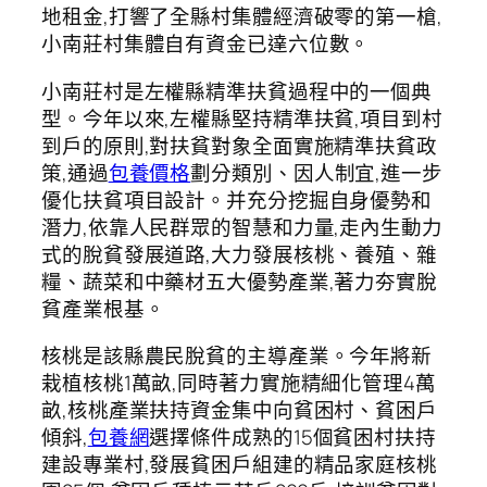
地租金,打響了全縣村集體經濟破零的第一槍,
小南莊村集體自有資金已達六位數。
小南莊村是左權縣精準扶貧過程中的一個典
型。今年以來,左權縣堅持精準扶貧,項目到村
到戶的原則,對扶貧對象全面實施精準扶貧政
策,通過
包養價格
劃分類別、因人制宜,進一步
優化扶貧項目設計。并充分挖掘自身優勢和
潛力,依靠人民群眾的智慧和力量,走內生動力
式的脫貧發展道路,大力發展核桃、養殖、雜
糧、蔬菜和中藥材五大優勢產業,著力夯實脫
貧產業根基。
核桃是該縣農民脫貧的主導產業。今年將新
栽植核桃1萬畝,同時著力實施精細化管理4萬
畝,核桃產業扶持資金集中向貧困村、貧困戶
傾斜,
包養網
選擇條件成熟的15個貧困村扶持
建設專業村,發展貧困戶組建的精品家庭核桃