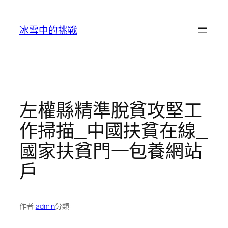
跳
至
冰雪中的挑戰
主
要
內
容
左權縣精準脫貧攻堅工
作掃描_中國扶貧在線_
國家扶貧門一包養網站
戶
作者:
admin
分類: