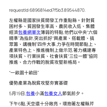
requestId:6896814ed7f5b3.89544870.
左權縣是國家扶貧開發工作重點縣。針對貧
困村多、貧困發生率高、農民收入低、集體
經濟
包養網單次
薄弱的特點,他們以中央“六個
精準”為指針,突出抓好“興產業、搭載體、搞
眾籌、講機制”四件大事,力爭在時間節點上、
產業特色上、推進機制上做示范,著力構建專
項扶貧、行業扶貧、社會扶貧“三位一體”協同
推進、合力作戰的脫貧攻堅新格局。
“一畝園十畝田”
優勢產業為脫貧攻堅夯實基礎
5月19日,
包養
小滿
包養女人
節氣前夕。
下午6點,天空還十分敞亮。環抱著左權縣芹