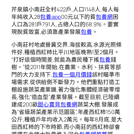
芹泉鎮小南莊全村422戶,人口1148人,每人每
年純收入28
包養app
00元以下的貧
包養網
困
人口為281戶791人,占總人口的68.9%。要實
現脫貧致富,必須靠產業發展
包養
。
小南莊村地處晉冀交界,海拔較高,水源光照條
件好,種植西紅柿比平川地區晚熟1至2個月。
“打好這個時間差,就能為農民種下搖
包養
錢
樹。”從2011年開始,在農業、水利、扶貧等部
門的大力支持下,
包養一個月價錢
該村瞄準市
場需求,從供給側不斷發力。他們重點打造工
棚設施蔬菜產業鏈,著力強化集體經濟破零增
長,強化“造血型”產業發展。截至目前,已陸續
建成200畝
甜心寶貝包養網
蔬菜大棚,發展成
為“省級蔬菜產業示范園區”,年產西紅柿150萬
公斤,種植戶年均收入2萬元。每年8月底,是大
田西紅柿的下市時節,而小南莊的西紅柿卻會