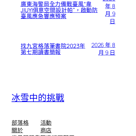
廣東海警局全力備戰臺風“韋
年 8
JIUYI俱意空間設計帕”，啟動防
月 9
臺風應急響應預案
日
2026 年 8
找九宮格落筆書院2023年
第七期讀書簡報
月 9 日
冰雪中的挑戰
部落格
活動
關於
商店