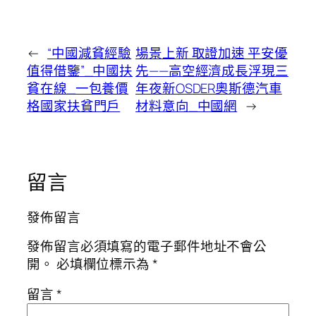
←
“中國減貧經驗
場景上新 取證加速 平安優
值得借鑒”_中國扶
先——高空經濟成長浮現三
貧在線_一包養價
年夜新OSDER奧斯德汽車
格國家扶貧門戶
材料意向_中國網
→
留言
發佈留言
發佈留言必須填寫的電子郵件地址不會公
開。
必填欄位標示為
*
留言
*