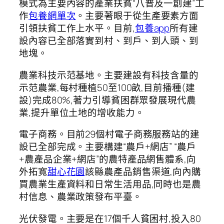
模式為主要內容的產業扶貧“八普及一創建”工
作
包養網單次
。主要著眼于從生產要素方面
引領扶貧工作上水平。目前,
包養app
所有建
設內容已全部落實到村、到戶、到人頭、到
地塊。
農業科技示范基地。主要建設有科技含量的
示范農業,每村種植50至100畝,目前播種(建
設)完成80%,著力引導貧困群眾發展現代農
業,提升單位土地的增收能力。
電子商務。目前29個村電子商務服務站的建
設已全部完成。主要構建“農戶+網店” “農戶
+農產品企業+網店”的農特產品網售體系,向
外拓寬
甜心花園
該縣農產品銷售渠道,向內購
買農業生產資料和日常生活用品,同時也是農
村信息、農業政策發布平臺。
光伏發電。主要是在17個千人貧困村,投入80