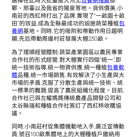
選擇在此時大批量進入河北
包養網推薦
邯
鄲、邢臺以及我省的陽泉等地。貨俏價美,小
南莊的西紅柿打出了品牌,實現了“一畝園十畝
田”的效益,成為全縣最成功的設施蔬菜種植
包
養網
基地。同時,它的吸附和帶動作用日趨明
顯,先后帶動周邊村莊發展大棚230畝。
為了理順經營體制,蔬菜產業園區以農民專業
合作社的形式經營,對大棚實行四個“統一”,即
統一技術指導,統一物資供應,統一種植
包養軟
體
品種,統一市場銷售,有效解決了小生產與大
市場的矛盾,克服了分散生產與統一技術、統
一標準的難題,提高了農民組織化程度。目前,
合作社已與左權媽媽傳統農產品開發公司和
太谷縣瑞和種植合作社簽訂了西紅柿收購協
議。
同時,小南莊村從集體機動地入手,廣泛宣傳動
員,號召100畝集體地上的大棚種植戶繳納用