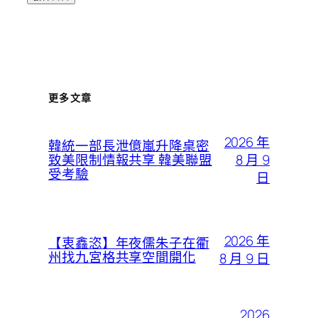
更多文章
2026 年
韓統一部長泄億嵐升降桌密
8 月 9
致美限制情報共享 韓美聯盟
受考驗
日
2026 年
【衷鑫恣】年夜儒朱子在衢
州找九宮格共享空間開化
8 月 9 日
2026