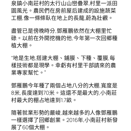
泉鎮小南莊村的太行山山巒疊翠,村里一派田
園風光。農民們在房前屋后建成的設施蔬菜
工棚,像一條條臥在地上的長龍,蔚為壯觀。
盡管已是傍晚時分,鄧雁鵬依然在大棚里忙
碌。以前在外開挖機的他,今年第一次回鄉種
植大棚。
“地是生地,搭建大棚、鋪膜、下種、覆膜,每
樣技術都是現學。幸虧有村里干部請來的農
業專家幫忙。”
鄧雁鵬今年種了兩個占地八分的大棚,寬度是
8米,長度達到70米。這還不是最大的,小南莊
村最大的棚占地達到1.7畝。
隨著就業形勢的嚴峻,越來越多的人像鄧雁鵬
一樣選擇了回鄉創業。2016年,小南莊村新發
展了60個大棚。