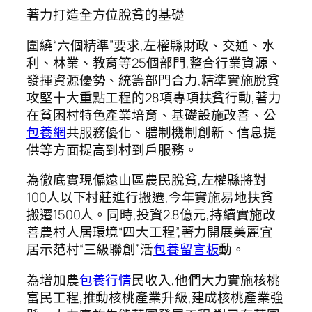
著力打造全方位脫貧的基礎
圍繞“六個精準”要求,左權縣財政、交通、水
利、林業、教育等25個部門,整合行業資源、
發揮資源優勢、統籌部門合力,精準實施脫貧
攻堅十大重點工程的28項專項扶貧行動,著力
在貧困村特色產業培育、基礎設施改善、公
包養網
共服務優化、體制機制創新、信息提
供等方面提高到村到戶服務。
為徹底實現偏遠山區農民脫貧,左權縣將對
100人以下村莊進行搬遷,今年實施易地扶貧
搬遷1500人。同時,投資2.8億元,持續實施改
善農村人居環境“四大工程”,著力開展美麗宜
居示范村“三級聯創”活
包養留言板
動。
為增加農
包養行情
民收入,他們大力實施核桃
富民工程,推動核桃產業升級,建成核桃產業強