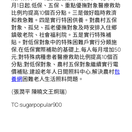
月1日起,低保、五保、重點優撫對象醫療救助
比例均提高10個百分點。三是做好臨時救濟
和救急難。四是實行特困供養。對農村五保
對象、孤兒、孤老優撫對象及時安排入住鄉
鎮敬老院、社會福利院。五是實行特殊補
貼。對低保對象中的特殊困難戶實行分類施
保,在低保實際補助的基礎上,每人每月增加50
元;對特殊病種患者醫療救助比例提高10個百
分點;對低保對象、農村五保對象繼續實行電
價補貼;建設老年人日間照料中心,解決農村
包
養網
困難老人生活照料問題。
(張潤平 陳曉文王炯瑞)
TC:sugarpopular900