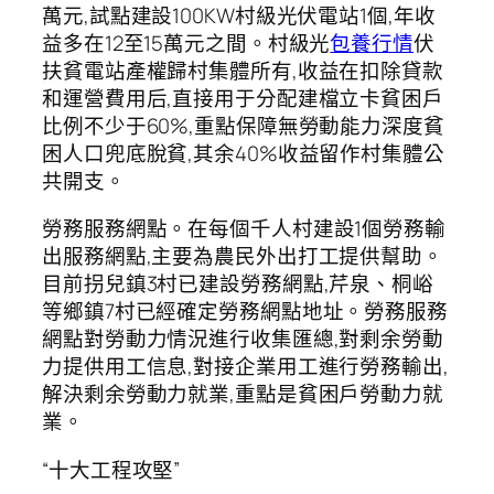
萬元,試點建設100KW村級光伏電站1個,年收
益多在12至15萬元之間。村級光
包養行情
伏
扶貧電站產權歸村集體所有,收益在扣除貸款
和運營費用后,直接用于分配建檔立卡貧困戶
比例不少于60%,重點保障無勞動能力深度貧
困人口兜底脫貧,其余40%收益留作村集體公
共開支。
勞務服務網點。在每個千人村建設1個勞務輸
出服務網點,主要為農民外出打工提供幫助。
目前拐兒鎮3村已建設勞務網點,芹泉、桐峪
等鄉鎮7村已經確定勞務網點地址。勞務服務
網點對勞動力情況進行收集匯總,對剩余勞動
力提供用工信息,對接企業用工進行勞務輸出,
解決剩余勞動力就業,重點是貧困戶勞動力就
業。
“十大工程攻堅”