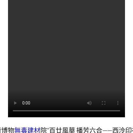
術博物
無毒建材
院“百廿風華 播芳六合——西泠