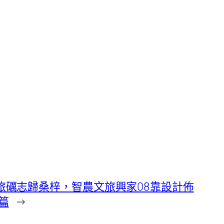
軍旅礪志歸桑梓，智農文旅興家08靠設計佈
篇
→