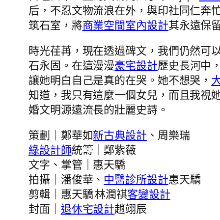
后，不忍文物流浪在外，與印社同仁奔忙呼
筑石室，將
商業空間室內設計
其永遠保
時光荏苒，現在透過碑文，我們仍然可
石永固。在這漫漫
豪宅設計
歷史長河中
讓她明白自己是真的在哭。她不想哭，
知道，我只有這麼一個女兒，而且我視
婚文明源遠流長的壯麗史詩。
策劃｜鄭華如
新古典設計
、周樂瑞
綠設計師
統籌｜鄭紫薇
文字、掌管｜惠天驕
拍攝｜潘俊華、
中醫診所設計
惠天驕
剪輯｜惠天驕 林潤祺
客變設計
封面｜
退休宅設計
趙翊辰