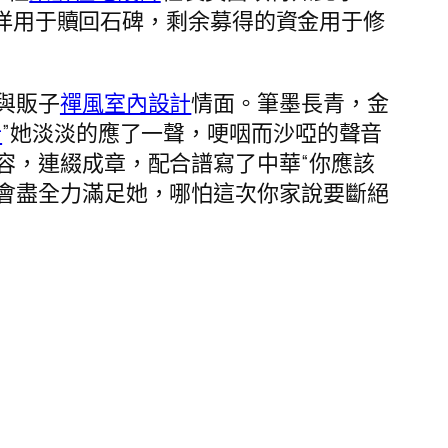
夜洋用于贖回石碑，剩余募得的資金用于修
與販子
禪風室內設計
情面。筆墨長青，金
計
”她淡淡的應了一聲，哽咽而沙啞的聲音
容，連綴成章，配合譜寫了中華“你應該
會盡全力滿足她，哪怕這次你家說要斷絕