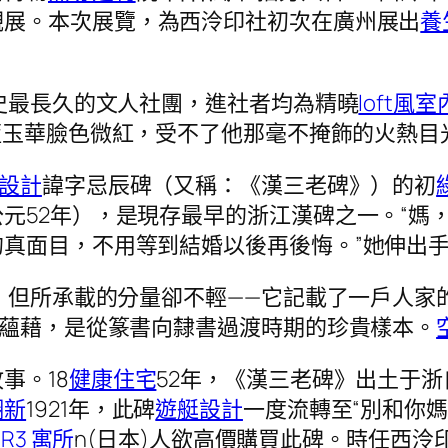
觀展。本次展覽，為西泠印社初次在廣州展出
養
歷史最長久的文人社團，進社者均為精曉
loft風
”藍玉華臉色微紅，受不了他那毫不掩飾的火熱目
設計
諱字忌辰碑（又稱：《漢三老碑》）的初
元52年），是現存最早的浙江漢碑之一。“媽
真面目，不用等到結婚以後再後悔。”她伸出
寬，但所承載的分量卻不輕——它記載了一戶人
、蘊藉，是從篆書向隸書過渡時期的珍貴樣本。
事。18
健康住宅
52年，《漢三老碑》出土于
翻新
1921年，此碑
遊艇設計
一度流轉至“別和你
 R3 寓所
n(日本)人欲高價購買此碑。時任西泠