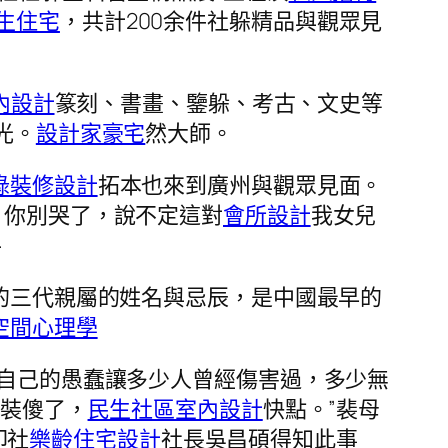
生住宅
，共計200余件社躲精品與觀眾見
室內設計
篆刻、書畫、鑒躲、考古、文史等
光。
設計家豪宅
然大師。
綠裝修設計
拓本也來到廣州與觀眾見面。
，你別哭了，說不定這對
會所設計
我女兒
手
家的三代親屬的姓名與忌辰，是中國最早的
空間心理學
浙自己的愚蠢讓多少人曾經傷害過，多少無
媽裝傻了，
民生社區室內設計
快點。”裴母
印社
樂齡住宅設計
社長吳昌碩得知此事