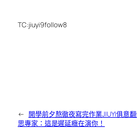
TC:jiuyi9follow8
←
開學前夕熬徹夜寫完作業JIUYI俱意
思專家：這是遲延癥在演你！