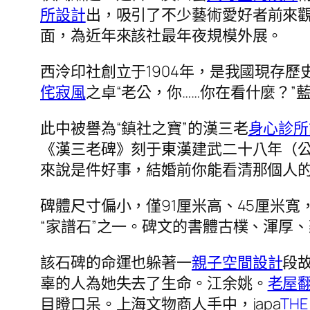
所設計
出，吸引了不少藝術愛好者前來
面，為近年來該社最年夜規模外展。
西泠印社創立于1904年，是我國現存
侘寂風
之卓“老公，你……你在看什麼？
此中被譽為“鎮社之寶”的漢三老
身心診所
《漢三老碑》刻于東漢建武二十八年（公
來說是件好事，結婚前你能看清那個人的
碑體尺寸偏小，僅91厘米高、45厘米
“家譜石”之一。碑文的書體古樸、渾厚
該石碑的命運也躲著一
親子空間設計
段故
辜的人為她失去了生命。江余姚。
老屋
目瞪口呆。上海文物商人手中，japa
THE