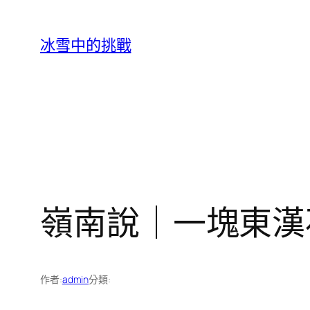
跳
至
冰雪中的挑戰
主
要
內
容
嶺南說｜一塊東漢石
作者:
admin
分類: