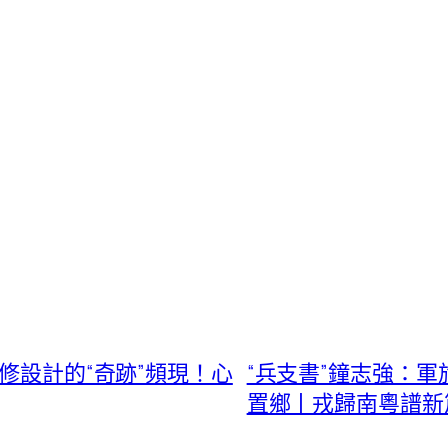
翻修設計的“奇跡”頻現！心
“兵支書”鐘志強：
置鄉丨戎歸南粵譜新