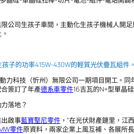
多晶硅-單晶硅拉棒-切片-電池-組件-電站開
。
限公司生孩子車間，主動化生孩子機械人開足馬力
上。
孩子的功率415W-430W的輕質光伏疊瓦組件。
道新動力科技（忻州）無限公司一期項目開工。
配合簽訂了年產
德系車零件
16吉瓦的N+型單晶
動力落地？
道出啟事
藍寶堅尼零件
，“在光伏財產鏈里，江
BMW零件
原資料，兩家企業上風互補、各展所長