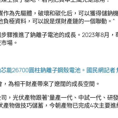
煤作為先驅體，破壞和碳化后，可以獲得儲鈉機
池負極資料，可以說是煤財產鏈的一個聯動。”
步驟推進了鈉離子電池的成長。2023年8月
夜市場。
芯能26700圓柱鈉離子鋼殼電池。國民網記者 
會，為相干財產帶來了遼闊的成長空間。
司，光伏產物跟著“量產一代、中試一代、研發
光伏產物做技巧儲蓄，今朝產物已完成4次主要進