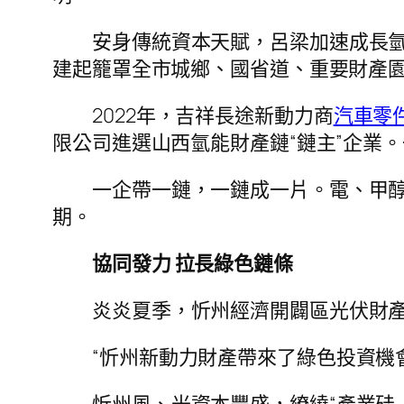
安身傳統資本天賦，呂梁加速成長
建起籠罩全市城鄉、國省道、重要財產
2022年，吉祥長途新動力商
汽車零
限公司進選山西氫能財產鏈“鏈主”企業
一企帶一鏈，一鏈成一片。電、甲
期。
協同發力 拉長綠色鏈條
炎炎夏季，忻州經濟開闢區光伏財
“忻州新動力財產帶來了綠色投資機