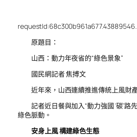
requestId:68c300b961a677.43889546.
原題目：
山西：動力年夜省的“綠色景象”
國民網記者 焦搏文
近年來，山西連續推進傳統上風財
記者近日餐與加入“動力強國 ‘碳
綠色脈動。
安身上風 構建綠色生態