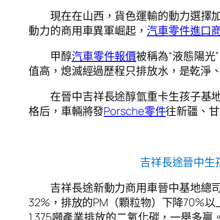
現在在山西，貨色運輸的動力選擇
動力的商用車異軍崛起，
汽車零件進口
甲醇
汽車零件報價
被稱為“液態陽光
值高，熄滅經過歷程只排放水，是乾淨
在晉中吉祥長途醇氫重卡生孩子基地
格后，車輛將發
Porsche零件
往新疆、甘
吉祥長途晉中生
吉祥長途新動力商用車晉中基地總
32%，排放的PM（顆粒物）下降70%
1.375噸產業排放的二氧化碳，一舉多贏