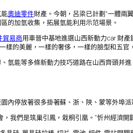
氫能
奧迪零件
財產。今朝，呂梁已計劃“一體兩
園區的加氫收集，拓展氫能利用示范場景。
件貿易商
用車晉中基地進選山西新動力car 財產鏈
。一樣的美麗，一樣的奢侈，一樣的臉型和五官
醇、氫能等多條新動力技巧道路在山西齊頭并進
產園內停放著很多掛著蘇、浙、陜、蒙等外埠派
會，我們是筑巢引鳳，栽桐引凰。”忻州經濟開