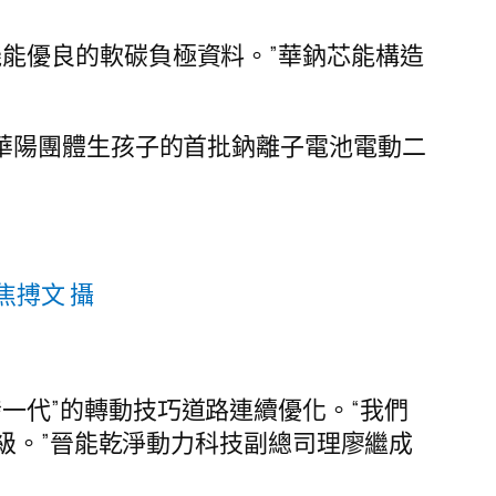
能優良的軟碳負極資料。”華鈉芯能構造
，華陽團體生孩子的首批鈉離子電池電動二
焦搏文 攝
一代”的轉動技巧道路連續優化。“我們
級。”晉能乾淨動力科技副總司理廖繼成