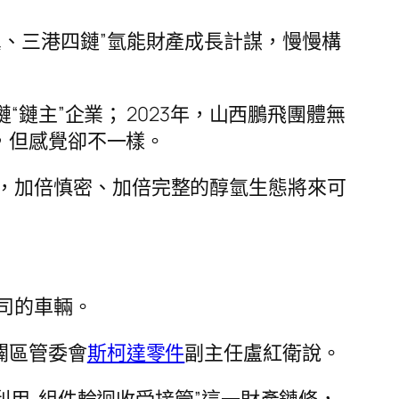
翼、三港四鏈”氫能財產成長計謀，慢慢構
“鏈主”企業； 2023年，山西鵬飛團體無
，但感覺卻不一樣。
，加倍慎密、加倍完整的醇氫生態將來可
司的車輛。
闢區管委會
斯柯達零件
副主任盧紅衛說。