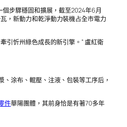
個步驟穩固和擴展，截至2024年6月
73萬千瓦，新動力和乾淨動力裝機占全市電力
牽引忻州綠色成長的新引擎。” 盧紅衛
漿、涂布、輥壓、注液、包裝等工序后，
零件
華陽團體，其前身恰是有著70多年