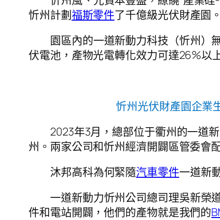
忻州風、光資本豐盛，繚繞“產業硅-
忻州計劃
福斯零件
了千億級光伏財產園
園區內的一道新動力科技（忻州）無
伏電池，產物光電轉化效力可達26%以
忻州光伏財產園企業生
2023年3月，總部位于衢州的一
州。兩家公司和忻州經濟開闢區管委會
沐邦高科為何緊隨
汽車零件
一道新
一道新動力忻州公司總司理吳新榮
件和電站開闢，他們的產物就是我們的