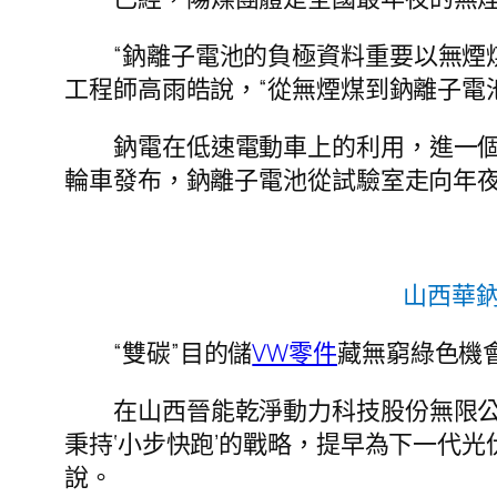
“鈉離子電池的負極資料重要以無煙
工程師高雨皓說，“從無煙煤到鈉離子電
鈉電在低速電動車上的利用，進一個
輪車發布，鈉離子電池從試驗室走向年
山西華鈉
“雙碳”目的儲
VW零件
藏無窮綠色機
在山西晉能乾淨動力科技股份無限公
秉持‘小步快跑’的戰略，提早為下一代
說。