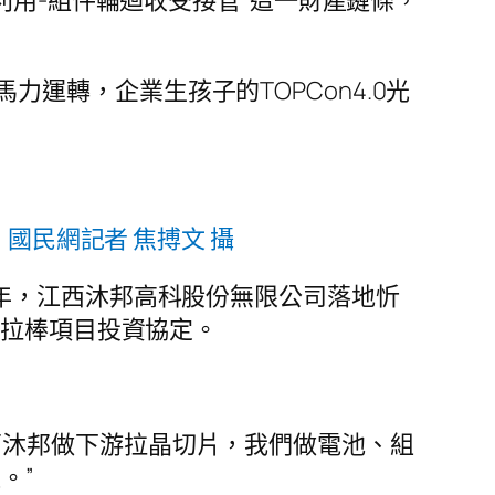
闢利用-組件輪迴收受接管”這一財產鏈條，
運轉，企業生孩子的TOPCon4.0光
國民網記者 焦搏文 攝
同年，江西沐邦高科股份無限公司落地忻
硅拉棒項目投資協定。
西沐邦做下游拉晶切片，我們做電池、組
。”