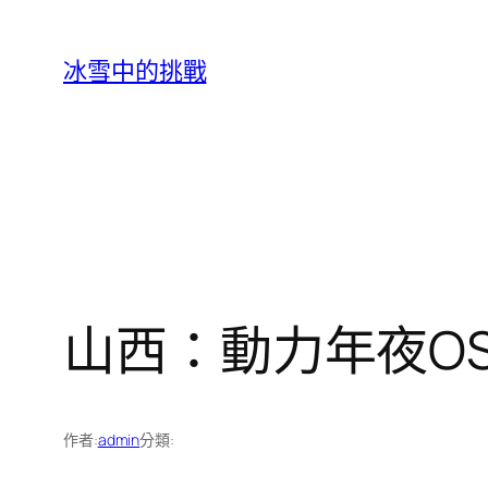
跳
至
冰雪中的挑戰
主
要
內
容
山西：動力年夜OS
作者:
admin
分類: