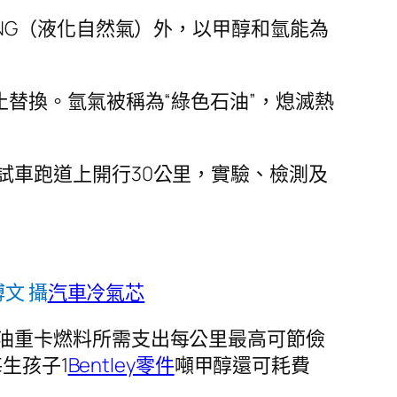
NG（液化自然氣）外，以甲醇和氫能為
止替換。氫氣被稱為“綠色石油”，熄滅熱
試車跑道上開行30公里，實驗、檢測及
文 攝
汽車冷氣芯
油重卡燃料所需支出每公里最高可節儉
生孩子1
Bentley零件
噸甲醇還可耗費