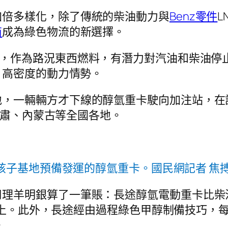
加倍多樣化，除了傳統的柴油動力與
Benz零件
L
商
成為綠色物流的新選擇。
”，作為路況東西燃料，有潛力對汽油和柴油停
、高密度的動力情勢。
，一輛輛方才下線的醇氫重卡駛向加注站，在
肅、內蒙古等全國各地。
孩子基地預備發運的醇氫重卡。國民網記者 焦搏
司理羊明銀算了一筆賬：長途醇氫電動重卡比柴
以上。此外，長途經由過程綠色甲醇制備技巧，每
。