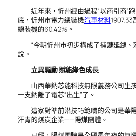
近年來，忻州經由過程“以商引商”
底，忻州市電力總裝機
汽車材料
1907
總裝機的60.42%。
“今朝忻州市初步構成了補鏈延鏈、
說。
立異驅動 賦能綠色成長
山西華鈉芯能科技無限義務公司生
一支鈉離子電芯“出生”了。
這家對準前沿技巧範疇的公司是華
汗青的煤炭企業——陽煤團體。
已經，陽煤團體是全國最年夜的無