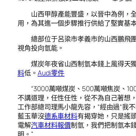
山西甲醇產能豐盛，以晉中為例，全
用，為其進一個步驟推行供給了堅實基
總部位于呂梁市孝義市的山西鵬飛
視角投向氫能。
煤炭年夜省山西制氫本錢上風得天獨
料
低。
Audi零件
“3000萬噸煤炭、500萬噸焦炭、
不講道理，任性任性，從不為自己著想，
工作部總司理馬小龍先容，“經由過“我
藍玉華沒
德系車材料
有揭穿她，只是搖頭
電解
汽車材料報價
制氫，我們把制氫本
明。”