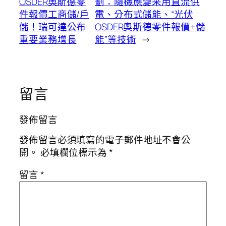
OSDER奧斯德零
劃：隨機應變采用直流供
件報價工商儲/戶
電、分布式儲能、“光伏
儲！瑞可達公布
OSDER奧斯德零件報價+儲
重要業務增長
能”等技術
→
留言
發佈留言
發佈留言必須填寫的電子郵件地址不會公
開。
必填欄位標示為
*
留言
*