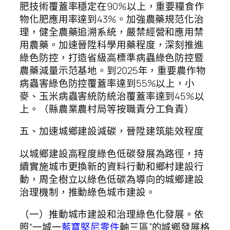
肥技術覆蓋率穩定在90%以上，重要糧食作
物化肥應用率達到43%。加強農藥規范化治
理，健全農藥追溯系統，嚴禁經營和應用禁
用農藥。加速晉陞科學用藥程度，深刻推進
綠色防控，打造省級高標準病蟲綠色防控暨
農藥減量示范基地。到2025年，重要農作物
病蟲害綠色防控覆蓋率達到55%以上，小
麥、玉米病蟲害統防統治覆蓋率達到45%以
上。（縣農業農村局等按職責分工負責）
五、加速城鄉建設減碳，晉陞建筑能效程度
以城鄉建設高程度綠色低碳發展為路徑，持
續實施城市更換新的資料行動和鄉村建設行
動，周全樹立以綠色低碳為導向的城鄉建設
治理機制，推動綠色城市建設。
（一）推動城市建設和治理綠色化發展。依
照“一城一
藍寶堅尼零件
軸三區”的城鄉發展格