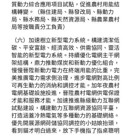
質動力綜合應用項目試點，促進農村用能結
構轉變。（縣住建局、縣發改局、縣動力
局、縣水務局、縣天然資源局、縣農業農村
局等按職責分工負責）
（六）加速樹立新型電力系統。構建清潔低
碳、平安富餘、經濟高效、供需協同、靈活
智能的新型電力系統。持續優化電網主干網
架結構，鼎力推動煤炭和新動力優化組合，
慢慢晉陞新動力電力在終端用能的比重，完
美推廣電力需求側治理，進步電網對高比例
可再生動力的消納和調控才能。加年夜農村
電網基礎設施投進，晉陞農村電網供電保證
才能和服務才能。加速推進縣級動力互聯網
試點建設，構建動力互聯網資源協同平臺，
打造涵蓋冷熱電氣等多種動力的基礎網絡。
優先開展源網荷儲協同調控的小姑娘抬頭，
看到貓才明白過來，放下手機指了指桌聰明