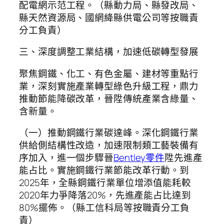
配電網示范工程。（縣動力局、縣發改局、
縣天然資源局、國網絳縣供電公司等按職責
分工負責）
三、深度調整工業結構，加速低碳轉型發展
聚焦鋼鐵、化工、有色金屬、建材等重點行
業，深刻實施產業轉型綠色升級工程，鼎力
推動節能降碳改革，晉陞傳統產業含綠量、
含新量。
（一）推動鋼鐵行業碳達峰。深化鋼鐵行業
供給側結構性改造，加速限制類工藝裝備有
序加入，進一個步驟晉
Bentley零件
陞先進產
能占比。實施鋼鐵行業節能改革行動。到
2025年，全縣鋼鐵行業單位增添值能耗較
2020年力爭降落20%，先進產能占比達到
80%擺佈。（縣工信科局等按職責分工負
責）