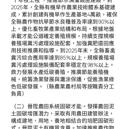
“十年夜工程”，推進節水澆灌設施建設。到
2025年，全縣有機旱作農業技術體系基礎建
成，累計創建有機旱作生產基地4萬畝，確保
全縣農作物抗旱節水良種普及率達到90%以
上。優化畜牧業產業結構和布局，根據地盤
承載才能公道確定養殖規模。持續支撐規模
養殖場糞污處理設施配套，加強糞肥還田應
用技術推廣和指導。到2025年末，全縣畜禽
糞污綜合應用率達到85%以上，規模養殖場
糞污處理設施裝備配套率穩定在98%以上。
鼎力發展水產低碳養殖，推廣節能養殖機
械，統籌漁業發展與灘涂保護，促進漁業綠
色低碳發展。（縣農業農村局等按職責分工
負責）
（二）晉陞農田系統固碳才能。發揮農田泥
土固碳增匯潛力，采取有用農田建管辦法，
構成建地、用地、養地相結合的培肥固碳形
式，晉陞泥土有機質含量。加速推進農作物