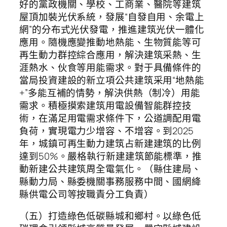
好的黨政機關、學校、工商業、醫院等建筑
屋頂加裝光伏系統，發展“自發自用、余電上
網”的分布式光伏發電，推進建筑光伏一體化
應用。隨機應變推動地熱能、生物質能等可
再生動力群控綜合應用，解決建筑采熱、生
涯熱水、伙食等用能需求。對于具備條件的
當局投資建設的新立項公共建筑采用“地熱能
+”多能互補的情勢，解決供熱（制冷）用能
需求。積極摸索建筑用電設備智能群控技
術，在滿足用電需求條件下，公道調配用電
負荷，實現電力少增容、不增容。到2025
年，城鎮可再生動力建筑占新建建筑的比例
達到50%。嚴格執行新建建筑節能標準，推
動新建公共建筑周全電氣化。（縣住建局、
縣動力局、縣委機關事務服務中間、國網絳
縣供電公司等按職責分工負責）
（五）打造綠色低碳縣城和鄉村。以綠色低