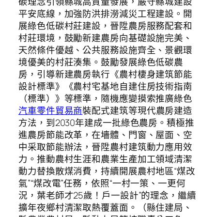
碳理念引領縣城高質量發展，嚴守縣城建設
平安底線，加強防洪排澇減災工程建設。開
展綠色低碳村莊建設，晉陞農房服務配套和
村莊環境，鼓勵新建農房向基礎設施完美、
天然條件優越、公共服務設施齊全、景觀環
境優美的村莊湊集。鼓勵發展綠色低碳農
房，引導新建農房執行《農村棲身建筑節能
設計標準》《農村宅基地自建住房技術指南
（標準）》等標準，隨機應變摸索推廣綠色
汽車零件貿易商
裝配式建筑等現代農房建造
方法，到2030年建成一批綠色農房。積極推
進農房節能改革，在墻體、門窗、屋面、空
中采取節能辦法，晉陞農村建筑動力應用效
力。推動農村生涯和農業生產加工領域清潔
動力替換散煤消費，持續開展農村地區“煤改
氣”“煤改電”任務，依照“一村一策、一更何
況，葉老師才25歲！戶一設計”的理念，繼續
擴年夜鄉村清潔取熱覆蓋面。（縣住建局、