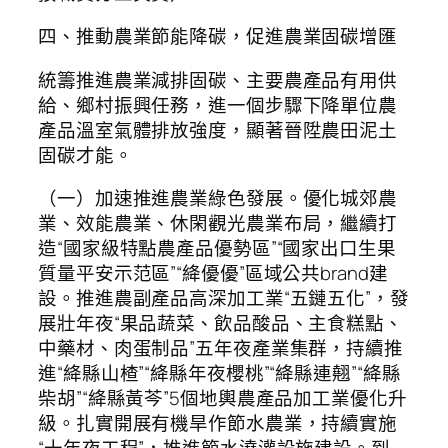
四、推動農業節能降碳，促進農業固碳增匯
統籌推進農業減排固碳、主要農產品有用供
給、鄉村振興任務，進一個步驟下降單位農
產品溫室氣體排放強度，顯著晉陞農田泥土
固碳才能。
（一）加速推進農業綠色發展。優化城郊農
業、效能農業、休閑觀光農業布局，繼續打
造“國家級特點農產品優勢區”“國家出口生果
質量平安示范區”“絳優優”區域公共brand建
設。推進農副產品高深加工業“五鏈五化”，發
展壯年夜“果品蔬菜、飲品酸品、主食糕點、
中藥材、肉蛋制品”五年夜產業集群，持續推
進“絳縣山楂”“絳縣年夜櫻桃”“絳縣連翹”“絳縣
柴胡”“絳縣黃芩”5個地輿農產品加工業優化升
級。扎實開展有機旱作節水農業，持續實施