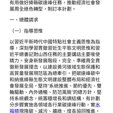
有用做好絳縣碳達峰任務，推動經濟社會發
展周全綠色轉型，制訂本計劃。
一、總體請求
（一）指導思惟
以習近平新時代中國特點社會主義思惟為指
導，深刻學習貫徹習近生平態文明思惟和習
近平總書記對山西任務的主要講話主要唆使
精力。安身新發展階段，完全、準確周全貫
徹新發展理念，以建設黃河道域生態保護和
高質量發展現范區為總牽引，把碳達峰碳中
和納進絳縣生態文明建設整體布局和經濟社
會發展全局，堅持“系統推進、節約優先、雙
輪驅動、內外通暢、防范風險”的總方針，堅
持系統觀念，統籌穩增長和調結構，有計劃
分步驟實施各領域各行業碳達峰行動，實
水
箱精
現降碳、減污、擴綠、增長協同推進，