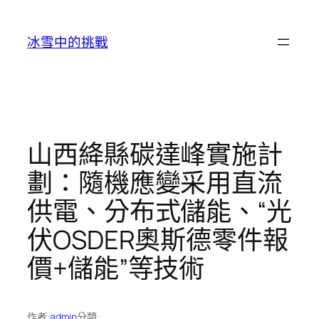
跳
至
冰雪中的挑戰
主
要
內
容
山西絳縣碳達峰實施計
劃：隨機應變采用直流
供電、分布式儲能、“光
伏OSDER奧斯德零件報
價+儲能”等技術
作者:
admin
分類: