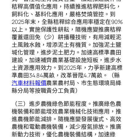
秸稈高價值化應用，持續推進秸稈肥料化，
飼料化、基料化應用，嚴格焚燒管控。到
2025年末，全縣秸稈綜合應用率穩定在90%
以上。實施保護性耕耘，隨機應變推廣秸稈
覆蓋還田免（少）耕播種技術，有用減輕泥
土風蝕水蝕，增添泥土有機質。加強泥土鹽
堿化管理，進步泥土肥力。加速高標準農田
建設，加速補齊農業基礎設施短板，進步水
土資源應用效力。到2025年，力爭新建高標
準農田34.84萬畝，改革晉陞4.7萬畝。（縣
汽車材料報價
農業農村局、市生態環境局絳
縣分局等按職責分工負責）
（三）進步農機綠色節能程度。推廣綠色農
機裝備和節能增效農業機械化技術應用，推
進農機節能減排。隨機應變發展復式、高效
農機和電動農機裝備，減少廢氣排放。推廣
新動力技術，優化農機裝備結構，加速綠