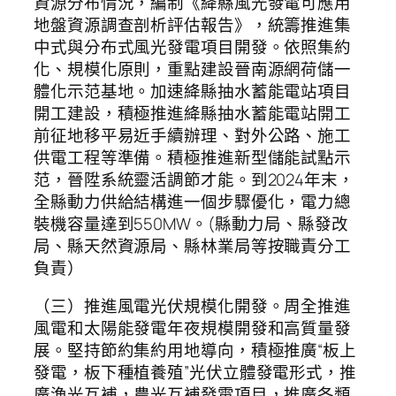
資源分布情況，編制《絳縣風光發電可應用
地盤資源調查剖析評估報告》，統籌推進集
中式與分布式風光發電項目開發。依照集約
化、規模化原則，重點建設晉南源網荷儲一
體化示范基地。加速絳縣抽水蓄能電站項目
開工建設，積極推進絳縣抽水蓄能電站開工
前征地移平易近手續辦理、對外公路、施工
供電工程等準備。積極推進新型儲能試點示
范，晉陞系統靈活調節才能。到2024年末，
全縣動力供給結構進一個步驟優化，電力總
裝機容量達到550MW。(縣動力局、縣發改
局、縣天然資源局、縣林業局等按職責分工
負責）
（三）推進風電光伏規模化開發。周全推進
風電和太陽能發電年夜規模開發和高質量發
展。堅持節約集約用地導向，積極推廣“板上
發電，板下種植養殖”光伏立體發電形式，推
廣漁光互補，農光互補發電項目，推廣各類