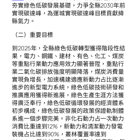
夯實綠色低碳發展基礎，力爭全縣2030年前
實現碳達峰，為運城實現碳達峰目標貢獻絳
縣氣力。
（二）重要目標
到2025年，全縣綠色低碳轉型獲得階段性結
果，電力、鋼鐵、建材、有色、化工、煤炭
等重點行業動力應用效力顯著晉陞，重點行
業二氧化碳排放強度明顯降落，煤炭消費量
實現負增長，加速構建適應新動力占比逐漸
進步的新型電力系統，綠色低碳技術研發和
推廣應用獲得新進展，綠色生產生涯方法獲
得廣泛奉行，綠色低碳循環發展的經濟體系
初步構成，綠色低碳發展的政策保證軌制體
系進一個步驟完美。非化石動力占一次動力
消費比重達到12%，新動力和清潔動力發電
裝機占比達到90%，叢林覆蓋率達到