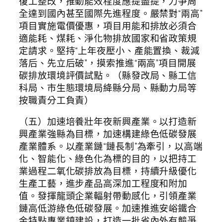
復工整改，推動能效程度應提盡提，力爭周
全達到國內甚至國際先進程度。嚴禁對“兩高”
項目實施電價優惠，項目用能和排放必須合
適能耗、煤耗、淨化物排放國家和省政策規
定請求。堅持“上年夜壓小、產能置換、裁減
落后、先立后破”，摸索推進“兩高”項目開展
碳排放環境評價試點。（縣發改局、縣工信
科局、市生態環境局絳縣分局、縣動力局等
按職責分工負責）
（五）加速培養壯年夜新興產業。以打造新
興產業強縣為目標，加速構建綠色低碳發展
產業體系。以產業鏈“鏈長制”為牽引，以高端
化、智能化、綠色化為標的目的，以把持工
業過程二氧化碳排放為目標，持續升級優化
生產工藝，進步產品高深加工程度和附加
值。發揮龍頭企業輻射帶動感化，引領產業
鏈高低游綠色低碳發展。加速推進安峪鐵合
金特點專業鎮建設，打造一批省內外有競爭