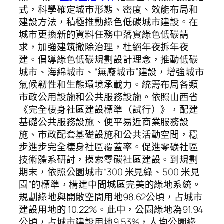
式，科學確定城市形態、密度、效能布局和
建設方法，積極推動綠色低碳城市建設。在
城市更換新的資料任務中落實綠色低碳請
求，加強建筑撤除治理，杜絕年夜拆年夜
建。倡導綠色低碳規劃設計理念，推動低碳
城市、海綿城市、“無廢城市”建設，增強城市
氣候韌性和生態環境承載力。統籌布局各類
市政公用設施和公共服務設施。依照山西省
《完全棲身社區建設標準（試行）》，配建
基礎公共服務設施、便平易近商業服務設
施、市政配套基礎設施和公共活動空間，穩
步進步完全棲身社區覆蓋率。促進零碳社區
技術體系研討，摸索零碳社區建設。到規劃
期末，依照公園城市“300 米見綠、500 米見
園”的標準，構建中間城區完美的綠地系統。
規劃綠地與開敞空間用地98.62公頃，占城市
建設用地的 10.22%。此中，公園綠地為91.94
公頃，占城市建設用地9.53%，人均公園綠