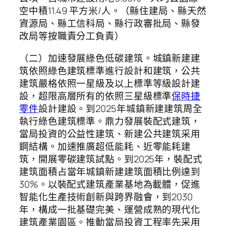
空中積11.49 平方米/人。（縣住建局、縣天然
資源局、縣工信科局、縣行政審批局、縣發
改局等按職責分工負責）
（二）加速發展綠色低碳建筑。城鎮新建建
筑依照綠色建筑標準進行設計和建筑，公共
建筑嚴格依照一星級及以上標準等級設計建
設，超限高層所有的依照三星級標準
保時捷
零件
設計建設。到2025年城鎮新建建筑周全
執行綠色建筑標準。鼎力發展裝配式建筑，
當局投資的公益性建筑、新建公共建筑采用
鋼結構。加速推廣超低能耗、近零能耗建
筑，開展零碳建筑試點。到2025年，裝配式
建筑面積占當年城鎮新建建筑面積比例達到
30%。以裝配式建筑產業基地為載體，促進
智能化生產技術創新與跨界融會，到2030
年，構成一批基礎完美、運營成熟的現代化
建筑產業園區。推動當局投資工程率先采用