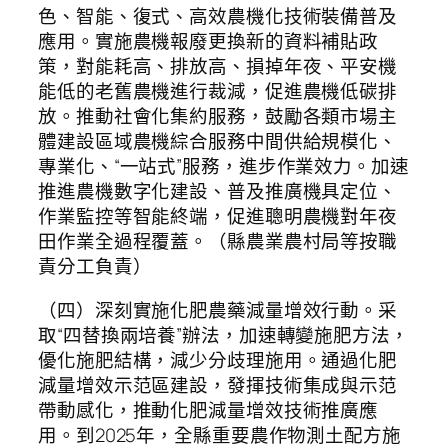
色、智能、復式、高效農機化技術裝備普及
應用。實施農機報廢更換新的資料補貼政
策，對能耗高、排放高、損掉年夜、平安機
能低的老舊農機進行裁減，促進農機低碳排
放。推動社會化集約服務，鼓勵各類市場主
體建設區域農機綜合服務中間供給規模化、
專業化、“一站式”服務，進步作業效力。加速
推進農機數字化建設、普及推廣機具定位、
作業監控等智能終端，促進聰明農機對年夜
田作業全過程覆蓋。（縣農業農村局等按職
責分工負責）
（四）深刻實施化肥農藥減量增效行動。采
取“四替換兩培養”辦法，加速轉變施肥方法，
優化施肥結構，減少分歧理施用。通過化肥
減量增效示范區建設，發揮技術集成與示范
帶動感化，推動化肥減量增效技術推廣應
用。到2025年，全縣重要農作物測土配方施