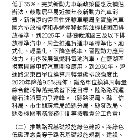
低于35%。完美新動力車輛政策優惠及補貼
辦法，鼓勵居平易近擴年夜新動力汽車消
費。新增添的營業性運輸車輛周全實施汽車
國六排放標準和非途徑移動柴油機械國四排
放標準，到2025年，基礎裁減國三及以下排
放標準汽車。周全推進貨運車輛標準化、廂
式化、輕量化，下降空載率，晉陞動力應用
效力。有序發展氫燃料電池汽車，在鹽湖區
摸索開展甲醇汽車開發應用。到2030年，營
運路況東西單位換算周轉量碳排放強度比
2020年降落9.5%擺佈，鐵路單位換算周轉量
綜合能耗降落完成省下達目標，陸路路況運
輸石油消費力爭達峰。（縣路況局、縣工信
科局、市生態環境局絳縣分局、縣發改局、
縣委機關事務服務中間等按職責分工負責）
（二）推動路況基礎設施綠色建設。將綠色
低碳理念貫穿于路況基礎設施規劃、建設、