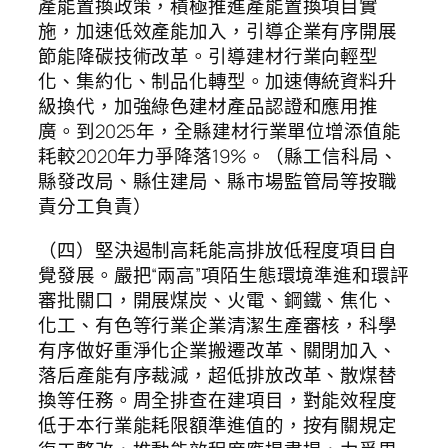
產能置換政策，積極推進產能置換項目實
施，加速低效產能加入，引導企業有序開展
節能降碳技術改革。引導建材行業向輕型
化、集約化、制品化轉型。加速傳統資料升
級換代，加強綠色建材產品認證和應用推
廣。到2025年，全縣建材行業單位增添值能
耗較2020年力爭降落19%。（縣工信科局、
縣發改局、縣住建局、縣市場監管局等按職
責分工負責）
（四）堅決遏制高耗能高排放低程度項目自
覺發展。嚴把“兩高”項陌生態環境準進和環評
審批關口，開展煤炭、火電、鋼鐵、焦化、
化工、有色等行業企業清潔生產審核，科學
有序做好重淨化企業搬遷改革、關閉加入、
落后產能有序裁減，超低排放改革、散煤替
換等任務。周全排查在建項目，對能效程度
低于本行業能耗限額準進值的，按有關規定