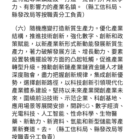
力、有影響力的產業名鎮。（縣工信科局、
縣發改局等按職責分工負責）
（六）隨機應變打造新質生產力。優化產業
結構，推進技術創新，強化數字、創新和政
策賦能，以新產業新形式新動能發展新質生
產力，著力破解發展方法、增長動力、要素
設置裝備擺設等方面的凸起牴觸，促進產業
轉型升級。推動創新鏈產業鏈資金鏈人才鏈
深度融會，盡力把握創新規律，集成創新優
勢，選擇創新路徑，以科技創新引領現代化
產業體系建設。堅持以未來產業開創產業未
來，圍繞前沿技術、示范企業、科創基地、
應用場景等展開安排，開辟5G、數字經濟、
光電科技、人工智能、性命科學、生物醫
藥、新動力、新資料、氫能和新型儲能等產
業新賽道。去。（縣工信科局、縣發改局等
按職責分工負責）