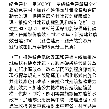
綠色建材，到2030年，星級綠色建筑周全推
廣綠色建材。加速推進供熱計量收費和合同
動力治理，慢慢開展公共建筑能耗限額治
理。推進公共建筑能耗監測和統計剖析，加
強空調、照明、電梯等重點用能設備運行調
試，晉陞設備能效。到2030年，新建建筑能
效晉陞30%。（縣住建局、縣天然資源局、
縣行政審批局等按職責分工負責）
（三）推進綠色低碳改革和建造。統籌推進
城鎮既有棲身建筑、市政基礎設施節能改革
和老舊小區改革，改革部門節能程度應達到
現行標準規定。鼓勵運用市場化形式實施公
共建筑綠色化改革，晉陞公共建筑整體動力
應用效力。加速公共機構既有建筑圍護結
構、供熱、制冷、照明等設施設備節能節水
改革。加速辦公用房集中統一治理進程，推
進黨政機關集中或相對集中辦公，共享共用