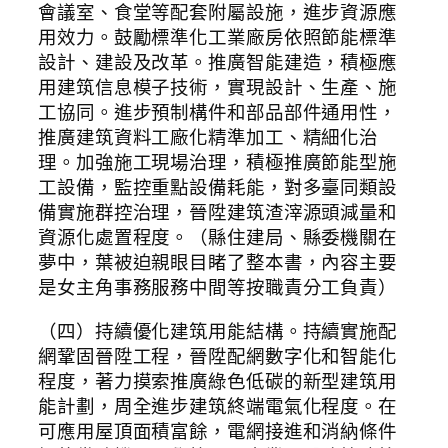
會議室、食堂等配套附屬設施，進步資源應
用效力。鼓勵標準化工業廠房依照節能標準
設計、建設及改革。推廣智能建造，積極應
用建筑信息模子技術，實現設計、生產、施
工協同。進步預制構件和部品部件通用性，
推廣建筑資料工廠化精準加工、精細化治
理。加強施工現場治理，積極推廣節能型施
工設備，監控重點設備耗能，對多臺同類設
備實施群控治理，晉陞建筑渣滓源頭減量和
資源化處置程度。（縣住建局、縣委機關在
夢中，葉被迫親眼目睹了整本書，內容主要
是女主角事務服務中間等按職責分工負責）
（四）持續優化建筑用能結構。持續實施配
網鞏固晉陞工程，晉陞配網數字化和智能化
程度，著力摸索推廣綠色低碳的新型建筑用
能計劃，周全進步建筑終端電氣化程度。在
可應用屋頂面積富餘，電網接進和消納條件