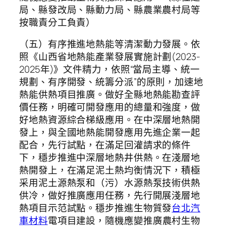
局、縣發改局、縣動力局、縣農業農村局等
按職責分工負責）
（五）有序推進地熱能等清潔動力發展。依
照《山西省地熱能產業發展實施計劃(2023-
2025年)》文件精力，依照“當局主導、統一
規劃、有序開發、統籌分派”的原則，加速地
熱能供熱項目推廣。做好全縣地熱能勘查評
價任務，明確可開發應用的總量和強度，做
好地熱資源綜合梯級應用。在中深層地熱開
發上，與全國地熱能開發應用先進企業一起
配合，先行試點，在滿足回灌請求的條件
下，穩步推進中深層地熱井供熱。在淺層地
熱開發上，在滿足泥土熱均衡情況下，積極
采用泥土源熱泵和（污）水源熱泵技術供熱
供冷，做好推廣應用任務，先行開展淺層地
熱項目示范試點。穩步推進生物質發
台北汽
車材料
電項目建設，隨機應變推廣農村生物