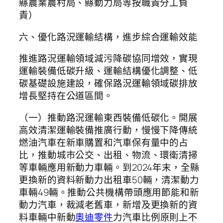
縣農業農村局、縣動力局等按職責分工負
責）
六、優化路況運輸結構，進步綜合運輸效能
推進路況運輸領域減污降碳協同增效，實現
運輸裝備低碳升級、運輸結構優化調整、低
碳基礎設施建設，確保路況運輸領域碳排放
增長堅持在公道區間。
（一）推動路況運輸東西裝備低碳化。開展
高效清潔運輸裝備推廣行動，慢慢下降傳統
燃油汽車在新車購置和汽車保有量中的占
比，推動城市公交、出租、物流、環衛清掃
等車輛應用新動力車輛。到2024年末，全縣
更換新的資料新動力出租車50輛，清潔動力
車輛49輛。推動公共機構帶頭應用節能和新
動力汽車，裁減老舊車，新增及更換新的資
料車輛中新動
奧迪零件
力汽車比例原則上不