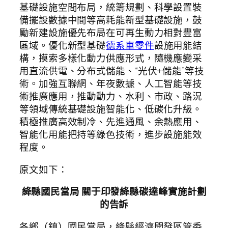
基礎設施空間布局，統籌規劃、科學設置裝
備擺設數據中間等高耗能新型基礎設施，鼓
勵新建設施優先布局在可再生動力相對豐富
區域。優化新型基礎
德系車零件
設施用能結
構，摸索多樣化動力供應形式，隨機應變采
用直流供電、分布式儲能、“光伏+儲能”等技
術。加強互聯網、年夜數據、人工智能等技
術推廣應用，推動動力、水利、市政、路況
等領域傳統基礎設施智能化、低碳化升級。
積極推廣高效制冷、先進通風、余熱應用、
智能化用能把持等綠色技術，進步設施能效
程度。
原文如下：
絳縣國民當局 關于印發絳縣碳達峰實施計劃
的告訴
各鄉（鎮）國民當局，絳縣經濟開發區管委