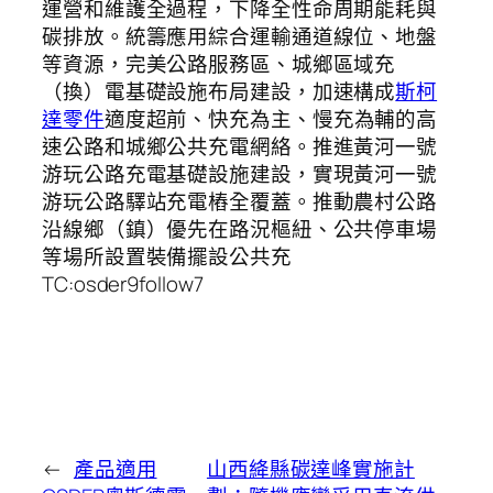
運營和維護全過程，下降全性命周期能耗與
碳排放。統籌應用綜合運輸通道線位、地盤
等資源，完美公路服務區、城鄉區域充
（換）電基礎設施布局建設，加速構成
斯柯
達零件
適度超前、快充為主、慢充為輔的高
速公路和城鄉公共充電網絡。推進黃河一號
游玩公路充電基礎設施建設，實現黃河一號
游玩公路驛站充電樁全覆蓋。推動農村公路
沿線鄉（鎮）優先在路況樞紐、公共停車場
等場所設置裝備擺設公共充
TC:osder9follow7
←
產品適用
山西絳縣碳達峰實施計