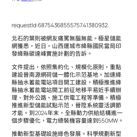
requestId:68754368555757.41380932.
北石的葉則被網友痛罵無腦無能。極星儲能
網獲悉，近日，山西運城市絳縣國民當局印
發絳縣碳達峰實施計劃的告訴。
文件提出，依照集約化、規模化原則，重點
建設晉南源網荷儲一體化示范基地。加速絳
縣抽水蓄能電站項目開工建設，積極推進絳
縣抽水蓄能電站開工前征地移平易近手續辦
理、對外公路、施工供電工程等準備。積極
推進新型儲能試點示范，晉陞系統靈活調節
才能。到2024年末，全縣動力供給結構進一
個步驟優化，電力總裝機容量達到550MW。
推動新型基礎設施綠色發展。科學規劃新型