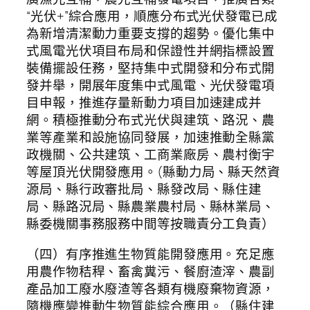
“光伏+”綜合應用，順應分布式光伏發電已成
為新增清潔動力重要支撐的趨勢。優化集中
式風電光伏項目布局和保證性并網指標設置
裝備擺設任務，堅持集中式開發和分布式開
發并舉，開展年度集中式風電、光伏發電項
目申報，推進存量新動力項目加速建成并
網。積極推動分布式光伏與建筑、路況、農
業等產業和設施協同發展，加速推動全縣黨
政機關、公共建筑、工商業廠房、農村衡宇
等屋頂光伏開發應用。(縣動力局、縣天然資
源局、縣行政審批局、縣發改局、縣住建
局、縣路況局、縣農業農村局、縣林業局、
縣委機關事務服務中間等按職責分工負責）
（四）有序推進生物質能開發應用。充足應
用農作物秸稈、畜禽糞污、餐廚渣滓、農副
產品加工廢水廢渣等各類有機廢棄物資源，
隨機應變推動生物質能綜合應用。（縣住建