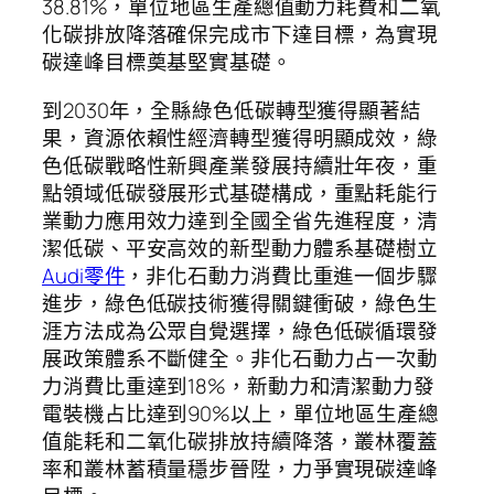
38.81%，單位地區生產總值動力耗費和二氧
化碳排放降落確保完成市下達目標，為實現
碳達峰目標奠基堅實基礎。
到2030年，全縣綠色低碳轉型獲得顯著結
果，資源依賴性經濟轉型獲得明顯成效，綠
色低碳戰略性新興產業發展持續壯年夜，重
點領域低碳發展形式基礎構成，重點耗能行
業動力應用效力達到全國全省先進程度，清
潔低碳、平安高效的新型動力體系基礎樹立
Audi零件
，非化石動力消費比重進一個步驟
進步，綠色低碳技術獲得關鍵衝破，綠色生
涯方法成為公眾自覺選擇，綠色低碳循環發
展政策體系不斷健全。非化石動力占一次動
力消費比重達到18%，新動力和清潔動力發
電裝機占比達到90%以上，單位地區生產總
值能耗和二氧化碳排放持續降落，叢林覆蓋
率和叢林蓄積量穩步晉陞，力爭實現碳達峰