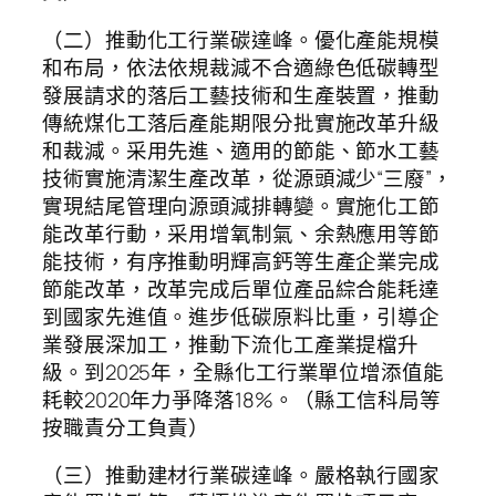
（二）推動化工行業碳達峰。優化產能規模
和布局，依法依規裁減不合適綠色低碳轉型
發展請求的落后工藝技術和生產裝置，推動
傳統煤化工落后產能期限分批實施改革升級
和裁減。采用先進、適用的節能、節水工藝
技術實施清潔生產改革，從源頭減少“三廢”，
實現結尾管理向源頭減排轉變。實施化工節
能改革行動，采用增氧制氣、余熱應用等節
能技術，有序推動明輝高鈣等生產企業完成
節能改革，改革完成后單位產品綜合能耗達
到國家先進值。進步低碳原料比重，引導企
業發展深加工，推動下流化工產業提檔升
級。到2025年，全縣化工行業單位增添值能
耗較2020年力爭降落18%。（縣工信科局等
按職責分工負責）
（三）推動建材行業碳達峰。嚴格執行國家