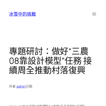
跳
至
冰雪中的挑戰
主
要
內
容
專題研討：做好“三農
08靠設計模型”任務 接
續周全推動村落復興
作者:
admin
分類: