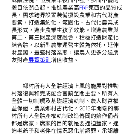
題目依然凸起。推進農業高
FRP
東西的品質成
長，需求跨界設置裝備擺設農業和古代財產
要素，打造集約化、範圍化、古代化農業成
長形式，進步農業生孩子效能。增進農業與
第二、第三財產深度融會，積極打造財產化
結合體，以新型農業運營主體為依托，延伸
財產鏈，豐盛村落業態，讓農人更多分送朋
友財產
展覽策劃
增值收益。
鄉村所有人全體經濟上風的施展對推動
村落復興和完成配合富饒至關主要。所有人
全體一切制觸及基礎經濟軌制、農人財富權
益保證、農業鄉村古代化。2015年開端的鄉
村所有人全體產權軌制改造傳聞的始作俑者
都是席家，席家的目的就是要逼迫藍家。逼
迫老爺子和老伴在情況惡化前認罪，承認離