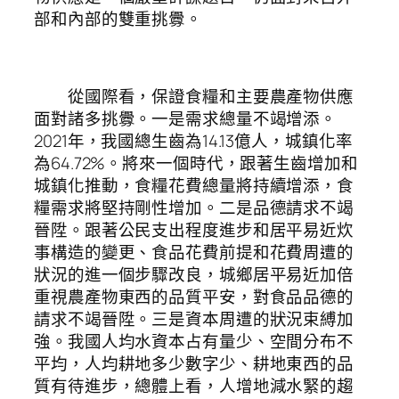
部和內部的雙重挑釁。
從國際看，保證食糧和主要農產物供應
面對諸多挑釁。一是需求總量不竭增添。
2021年，我國總生齒為14.13億人，城鎮化率
為64.72%。將來一個時代，跟著生齒增加和
城鎮化推動，食糧花費總量將持續增添，食
糧需求將堅持剛性增加。二是品德請求不竭
晉陞。跟著公民支出程度進步和居平易近炊
事構造的變更、食品花費前提和花費周遭的
狀況的進一個步驟改良，城鄉居平易近加倍
重視農產物東西的品質平安，對食品品德的
請求不竭晉陞。三是資本周遭的狀況束縛加
強。我國人均水資本占有量少、空間分布不
平均，人均耕地多少數字少、耕地東西的品
質有待進步，總體上看，人增地減水緊的趨