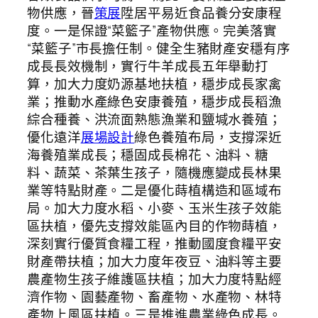
物供應，晉
策展
陞居平易近食品養分安康程
度。一是保證“菜籃子”產物供應。完美落實
“菜籃子”市長擔任制。健全生豬財產安穩有序
成長長效機制，實行牛羊成長五年舉動打
算，加大力度奶源基地扶植，穩步成長家禽
業；推動水產綠色安康養殖，穩步成長稻漁
綜合種養、洪流面熟態漁業和鹽堿水養殖；
優化遠洋
展場設計
綠色養殖布局，支撐深近
海養殖業成長；穩固成長棉花、油料、糖
料、蔬菜、茶葉生孩子，隨機應變成長林果
業等特點財產。二是優化蒔植構造和區域布
局。加大力度水稻、小麥、玉米生孩子效能
區扶植，優先支撐效能區內目的作物蒔植，
深刻實行優質食糧工程，推動國度食糧平安
財產帶扶植；加大力度年夜豆、油料等主要
農產物生孩子維護區扶植；加大力度特點經
濟作物、園藝產物、畜產物、水產物、林特
產物上風區扶植。三是推進農業綠色成長。