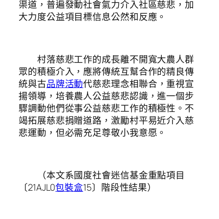
渠道，普遍發動社會氣力介入社區慈悲，加
大力度公益項目標信息公然和反應。
村落慈悲工作的成長離不開寬大農人群
眾的積極介入，應將傳統互幫合作的精良傳
統與古
品牌活動
代慈悲理念相聯合，重視宣
揚領導，培養農人公益慈悲認識，進一個步
驟調動他們從事公益慈悲工作的積極性。不
竭拓展慈悲捐贈道路，激勵村平易近介入慈
悲運動，但必需充足尊敬小我意愿。
（本文系國度社會迷信基金重點項目
〔21AJL0
包裝盒
15〕階段性結果）