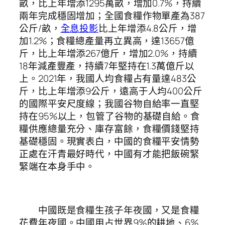
畝，比上年增添1295萬畝，增加0.7%，持續
兩年完成穩固增加；全國食糧作物單產為387
公斤/畝，
全息投影
比上年增添4.8公斤，增
加1.2%；食糧總產量再立異高，達13657億
斤，比上年增添267億斤，增加2.0%，持續
18年減產豐產，持續7年堅持在1.3萬億斤以
上。2021年，我國人均食糧占有量達483公
斤，比上年增添9公斤，遠高于人均400公斤
的國際平安尺度線；我國谷物自給率一直堅
持在95%以上，包管了谷物的基礎自給。食
糧供應總量充分、庫存富餘，食糧價錢堅持
基礎穩固。現實表白，中國的食糧平安情勢
正處在汗青最好時代，中國有才能把飯碗緊
緊端在本身手中。
中國既是食糧生孩子年夜國，又是食糧
花費年夜國。中國用占世界9%的耕地、6%