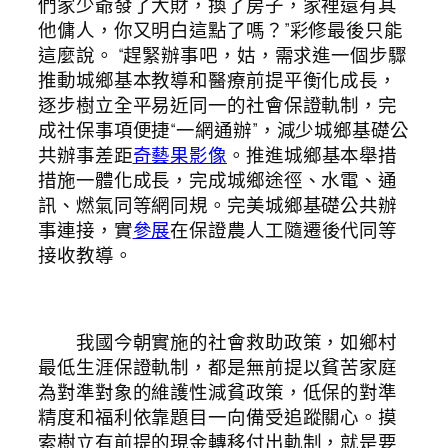
們家少爺發了大財，換了房子，家裡還有其
他傭人，你又明白這點了嗎？”彩修最後只能
這麼說。 “趕緊辦事吧，姑，需求進一個步驟
推動城鄉基本教導和醫療前提平衡化成長，
逐步樹立全平易近同一的社會保證軌制，完
成社保事項便捷“一網通辦”，減少城鄉基礎公
共辦事差距
奇藝果影像
。推進城鄉基本舉措
措施一體化成長，完成城鄉途徑、水電、通
訊、燃氣同等網同規。完美城鄉基礎公共辦
事連接，實
參展
在保證農人工隨遷後代同等
接收教導。
我國今朝實施的社會救助政策，如鄉村
最低生涯保證軌制，都是無前提以貧苦家庭
為對準對象的維護性減貧政策，低保的對準
精度和福利依靠題目一向備受追蹤關心。摸
索樹立有前提的現金轉移付出軌制，就是要