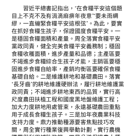
習近平總書記指出，“在食糧平安這個題
目上不克不及有涓滴麻痹年夜意”“要未雨綢
繆，一直繃緊食糧平安這根弦”。為此，要實
在抓好食糧生孩子，保證國度食糧平安。一
是穩固食糧面積和產量。周全落實食糧平安
黨政同責，健全完美食糧平安義務制；穩固
食糧收穫面積，進步產量和品德；主產區要
不竭進步食糧綜合生孩子才能，主銷區要穩
固進步食糧自給率，產銷均衡區要確保食糧
基礎自給。二是維護耕地和基礎農田。落實
“長牙齒”的耕地維護硬辦法，履行耕地維護黨
政同責；不竭進步耕地東西的品質，實行高
尺度農田扶植工程和國度黑地盤維護工程；
加大力度耕地用處管束，永遠基礎農田重點
用于成長食糧生孩子。三是加年夜農業科技
支持力度。鼎力推動種源要害焦點技巧攻
關，周全實行種業復興舉動計劃，實行農機