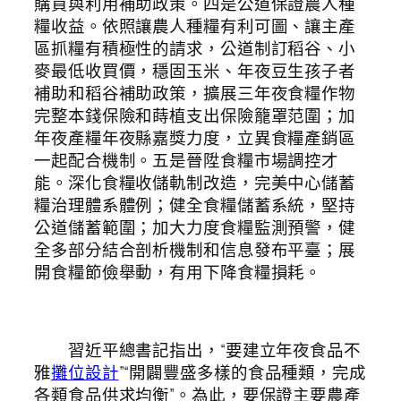
購買與利用補助政策。四是公道保證農人種
糧收益。依照讓農人種糧有利可圖、讓主產
區抓糧有積極性的請求，公道制訂稻谷、小
麥最低收買價，穩固玉米、年夜豆生孩子者
補助和稻谷補助政策，擴展三年夜食糧作物
完整本錢保險和蒔植支出保險籠罩范圍；加
年夜產糧年夜縣嘉獎力度，立異食糧產銷區
一起配合機制。五是晉陞食糧市場調控才
能。深化食糧收儲軌制改造，完美中心儲蓄
糧治理體系體例；健全食糧儲蓄系統，堅持
公道儲蓄範圍；加大力度食糧監測預警，健
全多部分結合剖析機制和信息發布平臺；展
開食糧節儉舉動，有用下降食糧損耗。
習近平總書記指出，“要建立年夜食品不
雅
攤位設計
”“開闢豐盛多樣的食品種類，完成
各類食品供求均衡”。為此，要保證主要農產