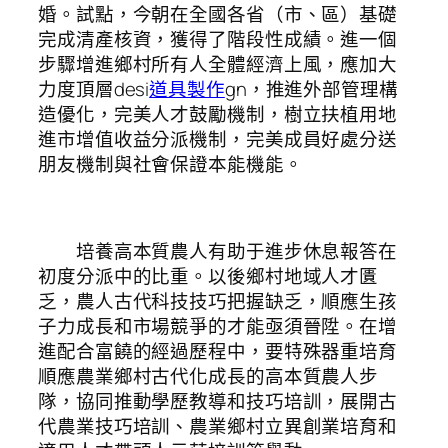
婚。試點，今朝在全國各省（市、區）基礎
完成清產核資，獲得了階段性成績。進一個
步驟增進鄉村所有人全體經濟上風，應加大
力度頂層desi
道具製作
gn，推進外部管理構
造優化，完美人才鼓勵機制，樹立扶植用地
進市增值收益分派機制，完美成員好處分送
朋友機制與社會保證本能機能。
培養高本質農人有助于進步休息報答在
初度分派中的比重。以後鄉村地域人才匱
乏，農人古代科技技巧把握缺乏，順應生孩
子力成長和市場競爭的才能亟須晉陞。在增
進配合富饒的經過歷程中，要特殊器重培育
順應農業鄉村古代化成長的高本質農人步
隊，協同推動學歷教導和技巧培訓，展開古
代農業技巧培訓、農業鄉村立異創業培育和