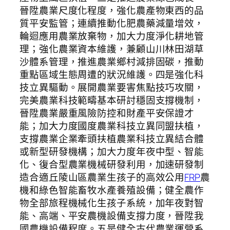
晉陞農業尺度化程度，強化農產物東西的品
質平安監管；連續推動化肥農藥減量增效，
輪迴應用農業放棄物，加大力度淨化耕地管
理；強化農業資本維護，兼顧山川林田湖草
沙體系管理，推進農業鄉村減排固碳，推動
重點區域生態周遭的狀況維護。四是強化科
技立異驅動。展開農業要害焦點技巧攻關，
完美農業科技範疇基本研討穩固支撐機制，
晉陞農業嚴重風險防控和財產平安保證才
能；加大力度國度農業科技立異同盟扶植，
支撐農業企業牽頭扶植農業科技立異結合體
或新型研發機構；加大力度年夜中型、智能
化、復合型農業機械研發利用，加速研發制
造合適丘陵山區農業生孩子的高效公用
FRP
農
機和綠色智能畜牧水產養殖設備；健全農作
物全部旅程機械化生孩子系統，加年夜對智
能、高端、平安農機設備支撐力度，晉陞我
國農機設備程度。五是健全古代農業運營系