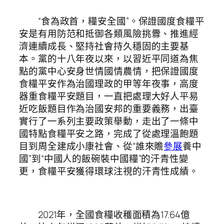
“食為政首，糧安全國”。保證國度食糧平
安是有用防范和抵御各類風險挑釁、推進經
濟連續成長、堅持社會持久穩固的主要基
本。黨的十八年夜以來，以習近平同道為焦
點的黨中心安身世情國情農情，把保證國度
食糧平安作為治國理政的甲等年夜事，高度
器重食糧平安題目，一直把處理大好人平易
近吃飯題目作為治國安邦的重要義務，出臺
實行了一系列主要政策舉動，走出了一條中
國特點食糧平安之路，完成了從處理溫飽題
目到周全建成小康社會、從“誰來贍
參展
養中
國”到“中國人的飯碗裝中國糧”的汗青性變
更，食糧平安獲得環球注視的汗青性成績。
2021年，全國食糧收穫面積為17.64億