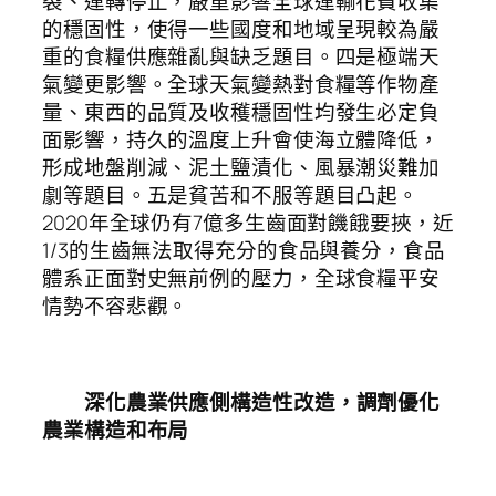
裂、運轉停止，嚴重影響全球運輸花費收集
的穩固性，使得一些國度和地域呈現較為嚴
重的食糧供應雜亂與缺乏題目。四是極端天
氣變更影響。全球天氣變熱對食糧等作物產
量、東西的品質及收穫穩固性均發生必定負
面影響，持久的溫度上升會使海立體降低，
形成地盤削減、泥土鹽漬化、風暴潮災難加
劇等題目。五是貧苦和不服等題目凸起。
2020年全球仍有7億多生齒面對饑餓要挾，近
1/3的生齒無法取得充分的食品與養分，食品
體系正面對史無前例的壓力，全球食糧平安
情勢不容悲觀。
深化農業供應側構造性改造，調劑優化
農業構造和布局