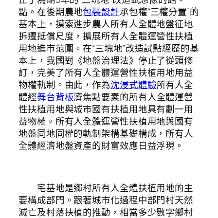
點。在後期農地
包裝設計
承包權“三權分置”的
基本上，摸索進步農人所有人全體地盤征地
拆遷抵償尺度，擴展所有人全體運營性扶植
用地進市范圍。在“三塊地”改造試點經歷的基
本上，我國對《地盤治理法》停止了從頭修
訂，完美了所有人全體運營性扶植用地用益
物權軌制。由此，作為
沈浸式體驗
所有人全
體經
舞台背板
濟焦點要素的所有人全體運營
性扶植用地與城市國有扶植用地具有劃一用
益物權。所有人全體運營性扶植用地與國有
地盤同地同權的軌制架構基礎構成，所有人
全體經濟地盤資產的財富效應日益浮現。
宅基地是鄉村所有人全體扶植用地的主
要構成部門。跟著城市化過程中部門村天然
滅亡及村落扶植的推動，相當多少數字鄉村