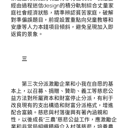
經由過程迷信design的積分軌制綜合丈量家
庭社會經濟狀態，精準辨認貧苦家庭，破解
對準偏誤題目，前提設置重點向兒童教導和
安康等人力本錢項目傾斜，避免呈現加入即
返貧的景象。
三
第三次分派激勵企業和小我在自愿的基
本上，以召募、捐贈、贊助、義工等慈悲公
益方法對所屬資本和財富停止分派，有利于
改良現有的支出構造和財富分派格式，增進
配合富饒。慈悲與村落復興有著內涵親和
性，以後成長“三農”慈悲公益工作，應激勵企
業和非當局組織積極介入村落慈悲，培養農