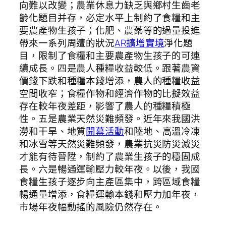
向難以改變；農業休息力缺乏與鄉村生齒老
齡化題目并存，必定水平上制約了食糧和主
要農產物生孩子；化肥、農藥等的過量投進
帶來一系列周遭的狀況
AR擴增實境
淨化題
目，限制了食糧和主要農產物生孩子的可連
續成長。四是農人種糧收益較低。跟著農資
價錢下跌和種糧本錢增添，農人的種糧收益
空間收窄；食糧作物和經濟作物的比擬效益
存在較年夜差距，影響了農人的種糧積極
性。五是農業天然災難頻發。近年來我國洪
澇和干旱、地質
開幕活動
和陸地、高溫冷凍
和冰雪等天然災難頻發，農業抗災防災減災
才能有待晉陞，制約了農業生孩子的穩固成
長。六是暢通運輸壓力較年夜。以後，我國
食糧生孩子逐步向主產區集中，跨區域食糧
暢通量增添，食糧運輸本錢和壓力加年夜，
市場年夜幅動搖的風險仍然存在。