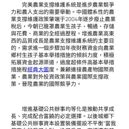
完美農業支撐維護系統是進步農業競爭
力和農人支出的需要舉動。中國體系性的農
業支撐維護政策肇端于2004年逐步廢止農業
稅后，今朝已籠罩農業生孩子、暢通、存儲
與花費、商業的全經過歷程。增進農業高東
西的品質成長是農業支撐維護系統的主要目
的，需求進一個步驟加年夜財務資金向農業
鄉村生孩子基本舉措措施的傾斜力度，積極
拓展資金起源渠道，過度超條件高基本舉措
措施程
經典大圖
度。兼顧連接農產物國際商
業、農業對外投資政策與農業國際支撐政
策，晉陞農業的國際競爭力。
增進基礎公共辦事均等化是推動共享成
長、完成配合富饒的必定選擇。以後城鄉下
基礎公共辦事資本設置裝備擺設不平衡“當我