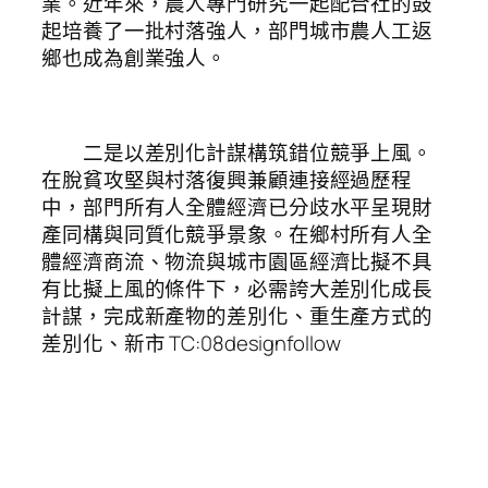
業。近年來，農人專門研究一起配合社的鼓
起培養了一批村落強人，部門城市農人工返
鄉也成為創業強人。
二是以差別化計謀構筑錯位競爭上風。
在脫貧攻堅與村落復興兼顧連接經過歷程
中，部門所有人全體經濟已分歧水平呈現財
產同構與同質化競爭景象。在鄉村所有人全
體經濟商流、物流與城市園區經濟比擬不具
有比擬上風的條件下，必需誇大差別化成長
計謀，完成新產物的差別化、重生產方式的
差別化、新市 TC:08designfollow