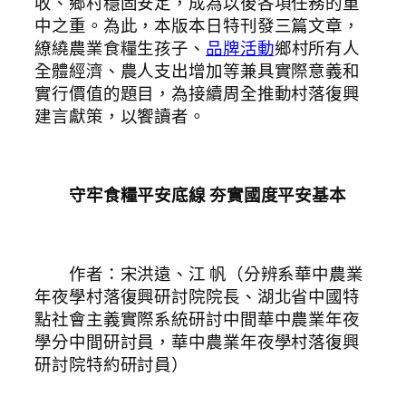
收、鄉村穩固安定，成為以後各項任務的重
中之重。為此，本版本日特刊發三篇文章，
繚繞農業食糧生孩子、
品牌活動
鄉村所有人
全體經濟、農人支出增加等兼具實際意義和
實行價值的題目，為接續周全推動村落復興
建言獻策，以饗讀者。
守牢食糧平安底線 夯實國度平安基本
作者：宋洪遠、江 帆（分辨系華中農業
年夜學村落復興研討院院長、湖北省中國特
點社會主義實際系統研討中間華中農業年夜
學分中間研討員，華中農業年夜學村落復興
研討院特約研討員）