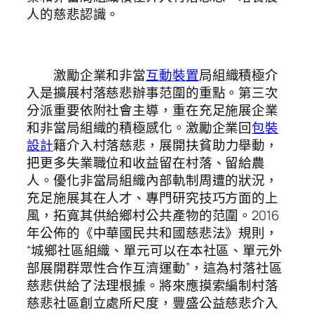
人的慈悲認識。
激勵企業和非當
互動裝置
局組織積極介
入是擴展村落慈悲辦事范圍的重點。第三次
分派重要依附社會主導，重在充足施展企業
和非當局組織的積極感化。激勵企業回
包裝
設計
籍介入村落慈悲，展開扶貧助力舉動，
把更多失業職位和收益留在村落、留給農
人。優化非當局組織內部軌制周遭的狀況，
充足施展其在人才、專門研究技巧方面的上
風，拓寬其供給鄉村公共產物的范圍。2016
年公佈的《中華國民共和國慈悲法》規則，
“城鄉社區組織、單元可以在本社區、單元外
部展開群眾性合作互濟運動”，這為村落社區
慈悲供給了法理根據。將來應摸索編制村落
慈悲社區創立處所尺度，豐盛公益慈悲介入