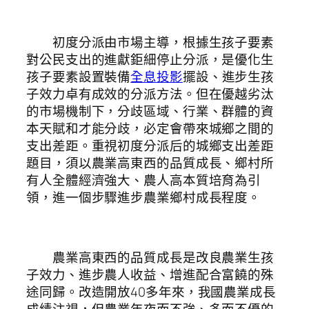
初度分派由市場主導，根據生孩子要素
對公民支出的進獻鉅細停止分派，是優化生
孩子要素設置裝備
全息投影
擺設、進步生孩
子效力卓有成效的分派方法。但在優越劣汰
的市場機制下，分歧區域、行業、群體的資
本天賦和才能分歧，必定會帶來城鄉之間的
支出差距。重視初度分派后的城鄉支出差距
題目，須以農業高東西的品質成長、鄉村所
有人全體經濟強大、農人高本質培育為引
領，進一個步驟進步農業鄉村成長程度。
農業高東西的品質成長是改良農業生孩
子效力、進步農人收益、增進配合富饒的殊
途同歸。改造開放40多年來，我國農業成長
成績注視，但農業年夜而不強、多而不優的