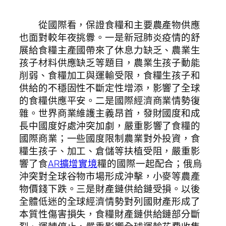
從國際看，保證食糧和主要農產物供應
也面對較年夜挑釁。一是新冠肺炎疫情的舒
展給食糧主產國帶來了休息力缺乏、農業生
孩子材料供應缺乏等題目，農業生孩子動能
削弱、食糧加工與運輸受限，食糧生孩子和
供給的不穩固性不斷定性增添，影響了全球
的食糧供應平安。二是國際經濟商業情勢復
雜。世界商業維護主義昂首，發財國度和成
長中國度好處沖突加劇，嚴重影響了食糧的
國際商業；一些國度限制農業對外投資，食
糧生孩子、加工、倉儲等扶植受阻，嚴重影
響了食
AR擴增實境
糧的國際一起配合；俄烏
沖突對全球谷物市場形成沖擊，小麥等農產
物價錢下跌。三是財產鏈供給鏈受損。以後
全體低迷的全球經濟情勢對列國財產形成了
本質性傷害損失，食糧財產鏈供給鏈部分斷