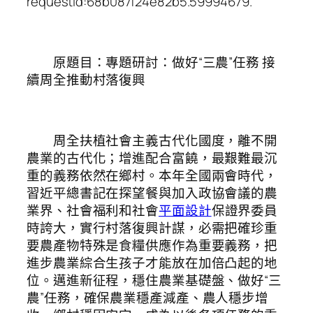
requestId:68b087f24e82b5.59994679.
原題目：專題研討：做好“三農”任務 接
續周全推動村落復興
周全扶植社會主義古代化國度，離不開
農業的古代化；增進配合富饒，最艱難最沉
重的義務依然在鄉村。本年全國兩會時代，
習近平總書記在探望餐與加入政協會議的農
業界、社會福利和社會
平面設計
保證界委員
時誇大，實行村落復興計謀，必需把確珍重
要農產物特殊是食糧供應作為重要義務，把
進步農業綜合生孩子才能放在加倍凸起的地
位。邁進新征程，穩住農業基礎盤、做好“三
農”任務，確保農業穩產減產、農人穩步增