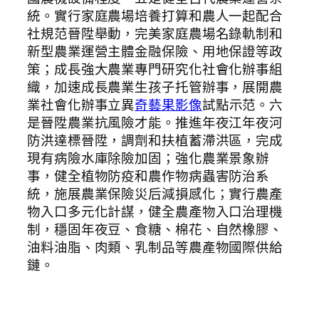
統。實行家庭農場培養打算和農人一起配合
社規范晉陞舉動，完美家庭農場名錄軌制和
新型農業運營主體金融保險、用地保證等政
策；成長強大農業專門研究化社會化辦事組
織，加速成長農業生孩子托管辦事，展開農
業社會化辦事立異
奇藝果影像
試點示范。六
是晉陞農業抗風險才能。推進年夜江年夜河
防洪達標晉陞，調劑和扶植蓄滯洪區，完成
現有病險水庫除險加固；強化農業景象辦
事，健全植物防疫和農作物病蟲害防治系
統，施展農業保險災后減損感化；實行農產
物入口多元化計謀，健全農產物入口治理機
制，穩固年夜豆、食糖、棉花、自然橡膠、
油料油脂、肉類、乳制品等農產物國際供給
鏈。