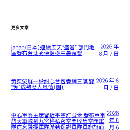
更多文章
2026 年
japan(日本)連續五天“盛暑” 部門地
區發布台北秀傳健檢中暑預警
8 月 7 日
2026 年 8
黃奕熒屏一詠甜心台包養網三嘆 變
“煥”成熟女人風情(圖)
月 7 日
2026
中心軍委主席習近平簽訂號令 發布軍事
年 8
航天軍隊到九宮格私密空間收集空間軍
隊信息聲援軍隊聯勤保證軍隊軍旗旗面
月 6