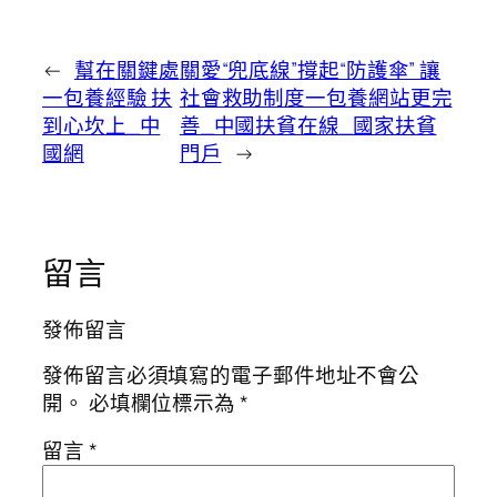
←
幫在關鍵處
關愛“兜底線”撐起“防護傘” 讓
一包養經驗 扶
社會救助制度一包養網站更完
到心坎上_中
善_中國扶貧在線_國家扶貧
國網
門戶
→
留言
發佈留言
發佈留言必須填寫的電子郵件地址不會公
開。
必填欄位標示為
*
留言
*