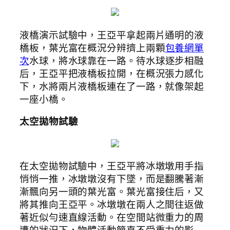
液橋演示試驗中，王亞平拿起兩片通明的液
橋板，葉光富在概況分辨擠上兩顆
包養網單
次
水球，將水球靠在一路。待水球逐步相融
后，王亞平把液橋板拉開，在概況張力感化
下，水將兩片液橋板連在了一路，就像架起
一座小橋。
太空拋物試驗
在太空拋物試驗中，王亞平將冰墩墩用手指
悄悄一推，冰墩墩沒有下墜，而是翻騰著漸
漸飄向另一頭的葉光富。葉光富接住后，又
將其推向王亞平。冰墩墩在兩人之間往返做
著近似勻速直線活動。在空間站微重力的周