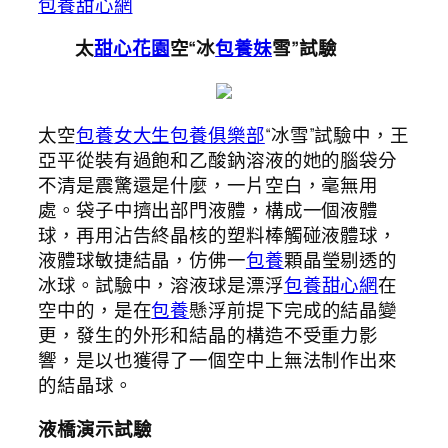
包養甜心網
太
甜心花園
空“冰
包養妹
雪”試驗
太空
包養
女大生包養俱樂部
“冰雪”試驗中，王
亞平從裝有過飽和乙酸鈉溶液的她的腦袋分
不清是震驚還是什麼，一片空白，毫無用
處。袋子中擠出部門液體，構成一個液體
球，再用沾告終晶核的塑料棒觸碰液體球，
液體球敏捷結晶，仿佛一
包養
顆晶瑩剔透的
冰球。試驗中，溶液球是漂浮
包養甜心網
在
空中的，是在
包養
懸浮前提下完成的結晶變
更，發生的外形和結晶的構造不受重力影
響，是以也獲得了一個空中上無法制作出來
的結晶球。
液橋演示試驗