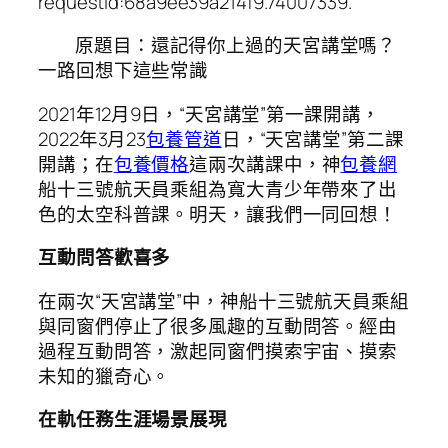
requestId:68a9ee39a214f9.74007339.
原題目：還記得你上過的天宮講堂嗎？
一路回想下這些常識
2021年12月9日，“天宮講堂”第一課開講，
2022年3月23
包養管道
日，“天宮講堂”第二課
開講；在
包養價格
這兩次講課中，神
包養網
船十三號航天員乘組為寬大青少年帶來了出
色的太空科普課。明天，讓我們一同回想！
互動問答歡喜多
在兩次“天宮講堂”中，神船十三號航天員乘組
與同窗們停止了很多風趣的互動問答。經由
過程互動問答，激起同窗們摸索宇宙、摸索
未知的獵奇心。
在軌任務生涯場景展現