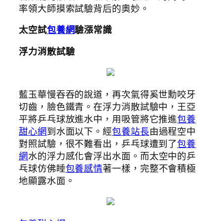
率領大師摸索試驗背后的奧妙。
太空試
包養網
驗漲常識
浮力消散試驗
藍玉華慢吞吞的說道，再次氣得奚世勳咬牙
切齒，臉色鐵青。在浮力消散試驗中，王亞
平將乒乓球放進水中，用吸管將它推進
包養
甜心網
到水面以下。經
包養站長
由過程空中
對照試驗，很不難看出，乒乓球遭到了
包養
網
水的浮力感化會浮出水面。而太空中的乒
乓球仿佛睡
包養感情
著一樣，完整不會積極
地顯露水面。