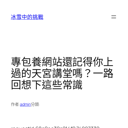
跳
至
冰雪中的挑戰
主
要
內
容
專包養網站還記得你上
過的天宮講堂嗎？一路
回想下這些常識
作者:
admin
分類: