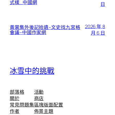
式樣_中國網
日
2026 年 8
黃裳集外後記拾遺–文史找九宮格
會議–中國作家網
月 6 日
冰雪中的挑戰
部落格
活動
關於
商店
常見問題集
區塊版面配置
作者
佈景主題