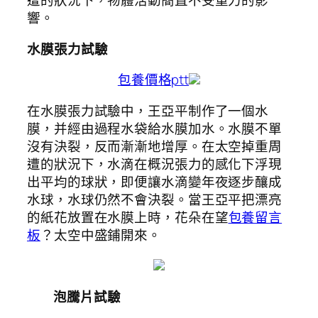
遭的狀況下，物體活動簡直不受重力的影
響。
水膜張力試驗
包養價格ptt
在水膜張力試驗中，王亞平制作了一個水
膜，并經由過程水袋給水膜加水。水膜不單
沒有決裂，反而漸漸地增厚。在太空掉重周
遭的狀況下，水滴在概況張力的感化下浮現
出平均的球狀，即便讓水滴變年夜逐步釀成
水球，水球仍然不會決裂。當王亞平把漂亮
的紙花放置在水膜上時，花朵在望
包養留言
板
？太空中盛鋪開來。
泡騰片試驗