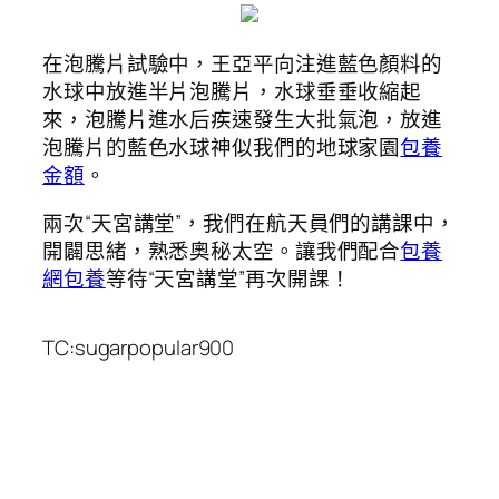
在泡騰片試驗中，王亞平向注進藍色顏料的
水球中放進半片泡騰片，水球垂垂收縮起
來，泡騰片進水后疾速發生大批氣泡，放進
泡騰片的藍色水球神似我們的地球家園
包養
金額
。
兩次“天宮講堂”，我們在航天員們的講課中，
開闢思緒，熟悉奧秘太空。讓我們配合
包養
網
包養
等待“天宮講堂”再次開課！
TC:sugarpopular900