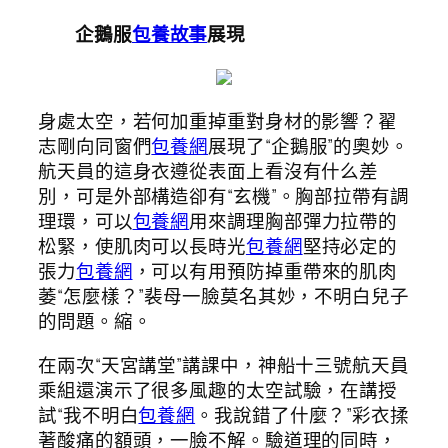
企鵝服
包養故事
展現
身處太空，若何加重掉重對身材的影響？翟
志剛向同窗們
包養網
展現了“企鵝服”的奧妙。
航天員的這身衣遵從表面上看沒有什么差
別，可是外部構造卻有“玄機”。胸部拉帶有調
理環，可以
包養網
用來調理胸部彈力拉帶的
松緊，使肌肉可以長時光
包養網
堅持必定的
張力
包養網
，可以有用預防掉重帶來的肌肉
萎“怎麼樣？”裴母一臉莫名其妙，不明白兒子
的問題。縮。
在兩次“天宮講堂”講課中，神船十三號航天員
乘組還演示了很多風趣的太空試驗，在講授
試“我不明白
包養網
。我說錯了什麼？”彩衣揉
著酸痛的額頭，一臉不解。驗道理的同時，