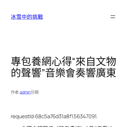
跳
至
冰雪中的挑戰
主
要
內
容
專包養網心得“來自文物
的聲響”音樂會奏響廣東
作者:
admin
分類:
requestId:68c5a76d31a8f1.56347091.