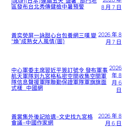
japan(日本)連續五天“盛暑” 部門地
區發布台北秀傳健檢中暑預警
8 月 7 日
2026 年 8
黃奕熒屏一詠甜心台包養網三嘆 變
“煥”成熟女人風情(圖)
月 7 日
2026
中心軍委主席習近平簽訂號令 發布軍事
年 8
航天軍隊到九宮格私密空間收集空間軍
隊信息聲援軍隊聯勤保證軍隊軍旗旗面
月 6
式樣_中國網
日
2026 年 8
黃裳集外後記拾遺–文史找九宮格
會議–中國作家網
月 6 日