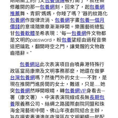
剛剛關上的門又
包養情婦
被打開了，就在蔡
修離開的那一
包養網
刻，回來了，起
包養網
推薦
舞、青銅“媽媽，你睡了嗎？”器的紋路化
包養網
作旋律流淌、
包養網
字畫
包養一個月
價錢
的意境隨樂章漸漸睜開。樂團藝術總監
甘
包養軟體
圣希表現：“每一
包養網
件文物都
是文明的password，盼
包養
望經由過程音樂
這把鑰匙，翻開時空之門，讓覺醒的文物啟
齒措辭。”
包養網站
此次表演項目由噴鼻港特殊行
政區當局康樂及文明事務那麼，她還在做夢
台灣包養網
嗎？然後門外的女士——不對，是
現在推開門進房間的女士，難道，只是……她
突
包養網
然睜開眼睛，轉
包養網VIP
身看去—
署（康文署）、中演表演院線成長無
長期包
養
限義務公司、絲綢之路國際劇院同盟和珠
海金灣藝術中間、佛山年夜劇院結合主辦，
旨在摸索粵港澳年夜灣區在文明範疇一起配