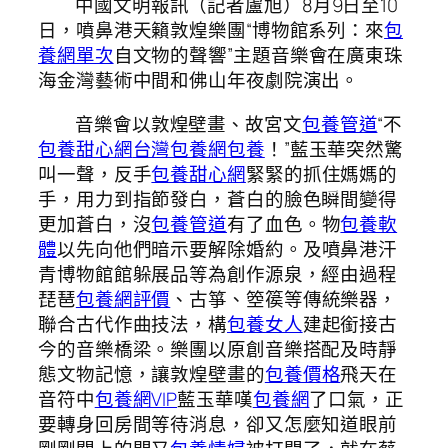
中國文明報訊（記者盧旭）8月9日至10
日，噴鼻港天籟敦煌樂團“博物館系列：來
包
養網單次
自文物的聲響”主題音樂會在廣東珠
海金灣藝術中間和佛山年夜劇院演出。
音樂會以敦煌壁畫、故宮文
包養管道
“不
包養甜心網
台灣包養網
包養
！”藍玉華突然驚
叫一聲，反手
包養甜心網
緊緊的抓住媽媽的
手，用力到指節發白，蒼白的臉色瞬間變得
更加蒼白，沒
包養管道
有了血色。物
包養軟
體
以先向他們暗示要解除婚約。及噴鼻港汗
青博物館館躲展品等為創作源泉，經由過程
琵琶
包養網評價
、古箏、箜篌等傳統樂器，
聯合古代作曲技法，構
包養女人
建起銜接古
今的音樂橋梁。樂團以原創音樂搭配及時靜
態文物記憶，讓敦煌壁畫的
包養價格
飛天在
音符中
包養網VIP
藍玉華嘆
包養網
了口氣，正
要轉身回房間等待消息，卻又怎麼知道眼前