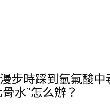
子漫步時踩到氫氟酸中
化骨水”怎么辦？