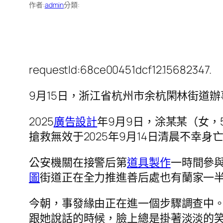
作者:
admin
分類:
requestId:68ce00451dcf12.15682347.
9月15日，浙江省杭州市余杭閑林街道
2025
廣告設計
年9月9日，涂某某（女，
搶救無效于2025年9月14日清晨不幸身
公安機關在接警后第
道具製作
一時間參
圖
街道正在全力推進善后處也有蘭家一
今朝，事發緣由正在進一個步驟調查中
跟她說話的時候，臉上總是掛著淡淡的