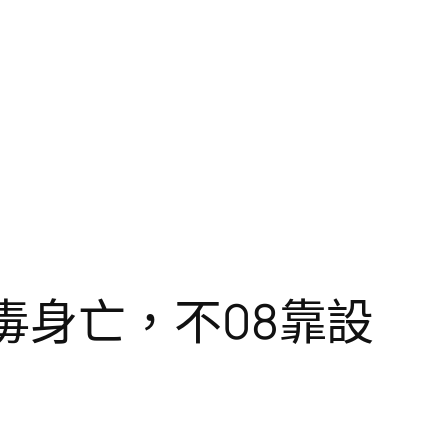
毒身亡，不08靠設