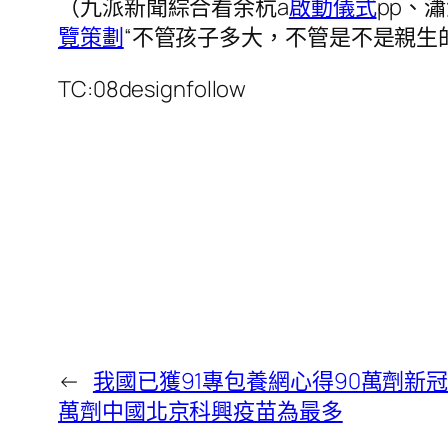
（九派新聞綜合看余杭a
啟動儀式
pp、
覽策劃
“不管孩子多大，不管是不是親生
TC:08designfollow
←
我國已獲91專包養網心得90萬劑新冠疫
萬劑中國北京科興疫苗為最多