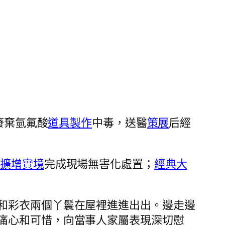
廢棄氫氟酸
道具製作
中毒，送醫
策展
后經
R擴增實境
完成現場無害化處置；
經典大
和彩衣兩個丫鬟在屋裡進進出出。邊走邊
痛心和可惜，向當事人家屬表現深切慰