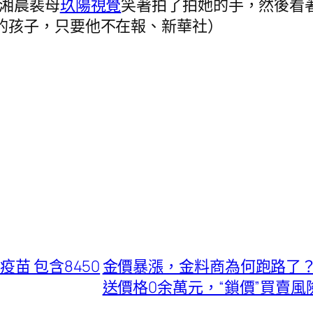
瀟湘晨裴母
玖陽視覺
笑著拍了拍她的手，然後看
的孩子，只要他不在報、新華社）
苗 包含8450
金價暴漲，金料商為何跑路了？
送價格0余萬元，“鎖價”買賣風