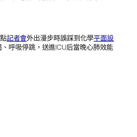
9點
記者會
外出漫步時誤踩到化學
平面設
、呼吸停跳，送進ICU后當晚心肺效能