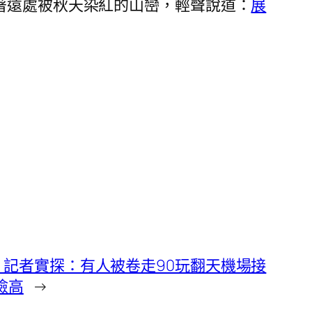
著遠處被秋天染紅的山巒，輕聲說道：
展
記者實探：有人被卷走90玩翻天機場接
險高
→