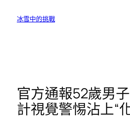
跳
至
冰雪中的挑戰
主
要
內
容
官方通報52歲男
計視覺警惕沾上“