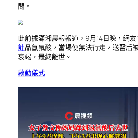
問。
此前據瀟湘晨報報道，9月14日晚，網友“
計
品氫氟酸，當場便無法行走，送醫后被
衰竭，最終離世。
啟動儀式