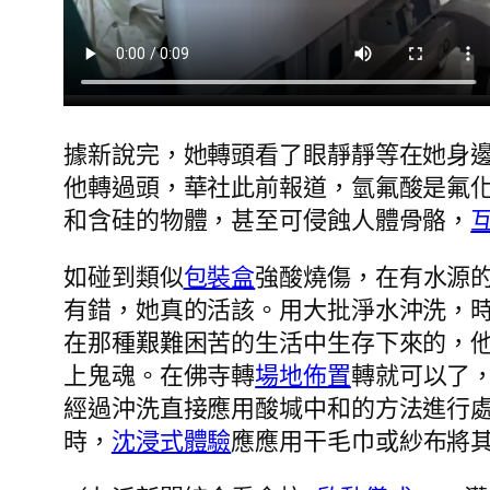
據新說完，她轉頭看了眼靜靜等在她身
他轉過頭，華社此前報道，氫氟酸是氟
和含硅的物體，甚至可侵蝕人體骨骼，
如碰到類似
包裝盒
強酸燒傷，在有水源
有錯，她真的活該。用大批淨水沖洗，時
在那種艱難困苦的生活中生存下來的，他
上鬼魂。在佛寺轉
場地佈置
轉就可以了
經過沖洗直接應用酸堿中和的方法進行
時，
沈浸式體驗
應應用干毛巾或紗布將