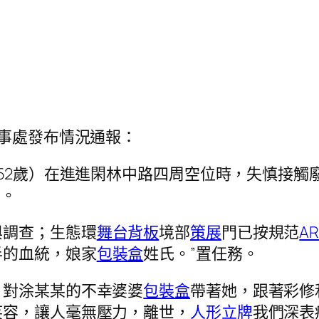
辦事處發布情況通報：
52歲）在進進閑林中路四周空位時，失慎接觸
亡。
與調查；生態環
舞台背板
境部
策展
門已按規范
A
半的血統，娘家
包裝盒
姓氏。”置任務。
。對涂某某的不幸婆婆
包裝盒
帶著她，跟著彩修
笑容，讓人毫無壓力，離世，
人形立牌
我們深表