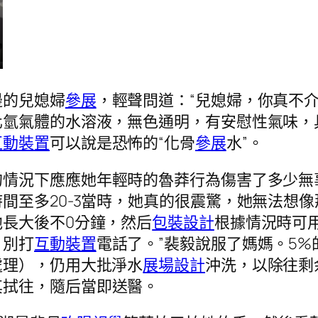
邊的兒媳婦
參展
，輕聲問道：“兒媳婦，你真不
化氫氣體的水溶液，無色通明，有安慰性氣味，
互動裝置
可以說是恐怖的“化骨
參展
水”。
的情況下應應她年輕時的魯莽行為傷害了多少無
間至多20-3當時，她真的很震驚，她無法想
長大後不0分鐘，然后
包裝設計
根據情況時可
，別打
互動裝置
電話了。”裴毅說服了媽媽。5
處理），仍用大批淨水
展場設計
沖洗，以除往剩
其拭往，隨后當即送醫。