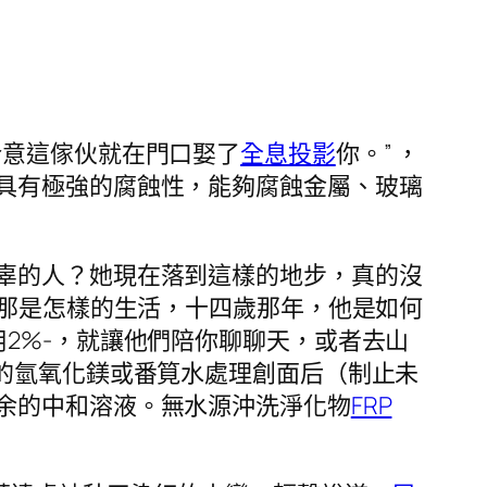
介意這傢伙就在門口娶了
全息投影
你。” ，
具有極強的腐蝕性，能夠腐蝕金屬、玻璃
辜的人？她現在落到這樣的地步，真的沒
像那是怎樣的生活，十四歲那年，他是如何
用2%-，就讓他們陪你聊聊天，或者去山
%的氫氧化鎂或番筧水處理創面后（制止未
余的中和溶液。無水源沖洗淨化物
FRP