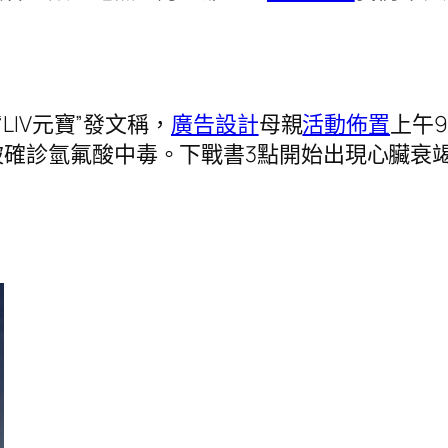
LIV元寶”發文稱，
廣告設計
母親
活動佈置
上午
確診氫氟酸中毒。下戰書3點開始出現心臟衰竭