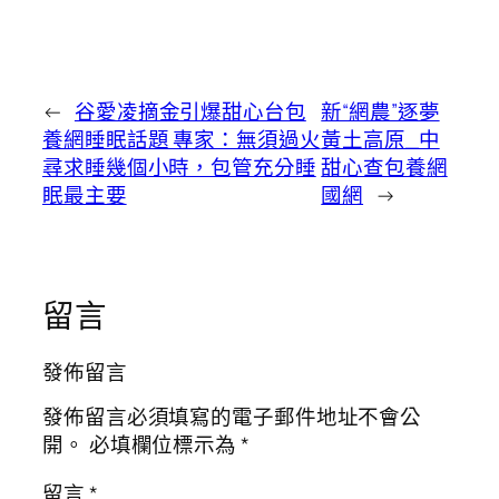
←
谷愛凌摘金引爆甜心台包
新“網農”逐夢
養網睡眠話題 專家：無須過火
黃土高原_中
尋求睡幾個小時，包管充分睡
甜心查包養網
眠最主要
國網
→
留言
發佈留言
發佈留言必須填寫的電子郵件地址不會公
開。
必填欄位標示為
*
留言
*