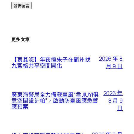
更多文章
2026 年 8
【衷鑫恣】年夜儒朱子在衢州找
九宮格共享空間開化
月 9 日
2026 年
廣東海警局全力備戰臺風“韋JIUYI俱
8 月 9
意空間設計帕”，啟動防臺風應急響
應預案
日