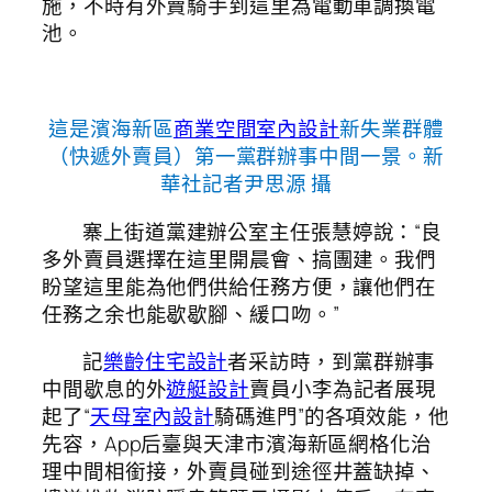
施，不時有外賣騎手到這里為電動車調換電
池。
這是濱海新區
商業空間室內設計
新失業群體
（快遞外賣員）第一黨群辦事中間一景。新
華社記者尹思源 攝
寨上街道黨建辦公室主任張慧婷說：“良
多外賣員選擇在這里開晨會、搞團建。我們
盼望這里能為他們供給任務方便，讓他們在
任務之余也能歇歇腳、緩口吻。”
記
樂齡住宅設計
者采訪時，到黨群辦事
中間歇息的外
遊艇設計
賣員小李為記者展現
起了“
天母室內設計
騎碼進門”的各項效能，他
先容，App后臺與天津市濱海新區網格化治
理中間相銜接，外賣員碰到途徑井蓋缺掉、