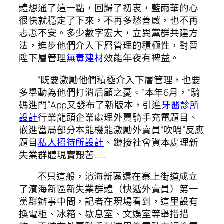
體想通了這一點，回歸了初衷，藍雨華的心
很快就穩定了下來，不再多愁善感，也不再
忐忑不安。多少數字宏大，立異黨群共建方
法，進步他們介入下層管理的積極性，對晉
陞下層管理
無毒建材
效能年夜有裨益。
“既要激勵他們積極介入下層管理，也要
多舉動為他們打消后顧之憂。”本年6月，“騎
碼進門”App又發布了新版本，引進
牙醫診所
設計
行業龍頭企業處理外賣騎手充電題目、
嵌進當局部分本能機能激勵外賣員“吹哨”反應
題目
私人招待所設計
、鏈接社會資本處理新
失業群體現實艱苦……
不只這般，濱海新區還在寨上街道成立
了濱海新區新失業群體（快遞外賣員）第一
黨群辦事中間，記者在現場看到，這里設有
換電柜、冰箱、歇息室、文娛室等舉措措