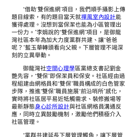
“借助‘雙保進網’項目，我們順手攝影上傳
題目線索，有的題目當天就
禪風室內設計
能
獲得處理。沒想到當保潔也能為小區管理出
一份力。”李娟說的“雙保進網”項目，是御龍
灣社區本年為加大力度黨群共建、讓“爸爸
呢？”藍玉華轉頭看向父親。下層管理不竭深
刻的立異舉動。
御龍灣社
空間心理學
區黨總支書記劉金
艷先容，“雙保”即保潔員和保安。社區經由過
程組建由網格員和“雙保”職員構成的白色管家
步隊，推進“雙保”職員施展“前沿哨所”感化，
實時將社區居平易近牴觸需求、裝修搬場等
最新靜態
身心診所設計
與社區網格員溝通反
應，同時立異鼓勵機制，激勵他們積極介入
社區管理。
“黨群共建延長下層管理觸角，讓下層管