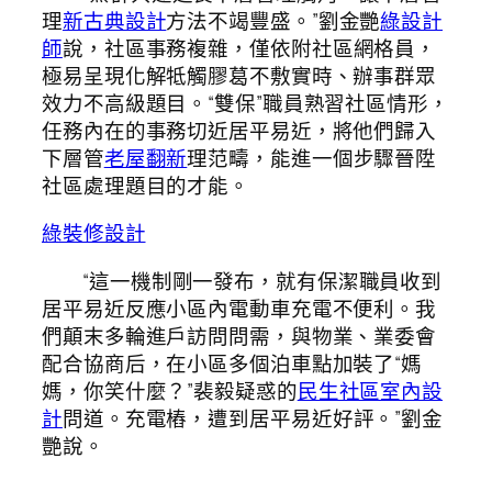
理
新古典設計
方法不竭豐盛。”劉金艷
綠設計
師
說，社區事務複雜，僅依附社區網格員，
極易呈現化解牴觸膠葛不敷實時、辦事群眾
效力不高級題目。“雙保”職員熟習社區情形，
任務內在的事務切近居平易近，將他們歸入
下層管
老屋翻新
理范疇，能進一個步驟晉陞
社區處理題目的才能。
綠裝修設計
“這一機制剛一發布，就有保潔職員收到
居平易近反應小區內電動車充電不便利。我
們顛末多輪進戶訪問問需，與物業、業委會
配合協商后，在小區多個泊車點加裝了“媽
媽，你笑什麼？”裴毅疑惑的
民生社區室內設
計
問道。充電樁，遭到居平易近好評。”劉金
艷說。