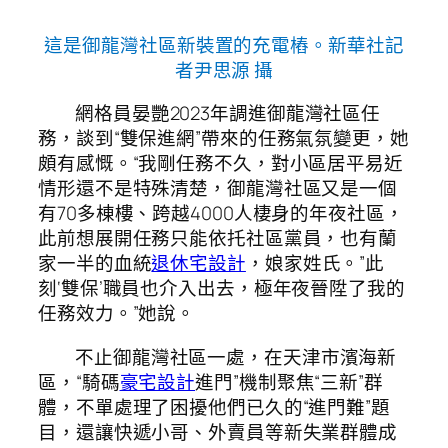
這是御龍灣社區新裝置的充電樁。新華社記
者尹思源 攝
網格員晏艷2023年調進御龍灣社區任
務，談到“雙保進網”帶來的任務氣氛變更，她
頗有感慨。“我剛任務不久，對小區居平易近
情形還不是特殊清楚，御龍灣社區又是一個
有70多棟樓、跨越4000人棲身的年夜社區，
此前想展開任務只能依托社區黨員，也有蘭
家一半的血統
退休宅設計
，娘家姓氏。”此
刻‘雙保’職員也介入出去，極年夜晉陞了我的
任務效力。”她說。
不止御龍灣社區一處，在天津市濱海新
區，“騎碼
豪宅設計
進門”機制聚焦“三新”群
體，不單處理了困擾他們已久的“進門難”題
目，還讓快遞小哥、外賣員等新失業群體成