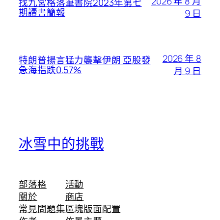
2026 年 8 月
找九宮格落筆書院2023年第七
期讀書簡報
9 日
2026 年 8
特朗普揚言猛力襲擊伊朗 亞股發
急海指跌0.57%
月 9 日
冰雪中的挑戰
部落格
活動
關於
商店
常見問題集
區塊版面配置