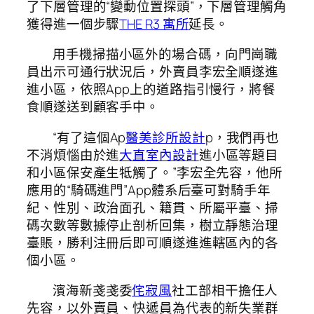
了下層管理的“變動位置探頭”，下層管理觸角
獲得進一個步驟
THE R3 寓所
延長。
用手機掃描小區外的場合碼，向門崗職
員出示可通行狀況后，外賣員李宏全順遂進
進小區，依照App上的道路指引慢行，將餐
食順遂送到顧客手中。
“有了這個Ap
醫美診所設計
p，我們再也
不消煩惱由於進
大直室內設計
進小區等題目
和小區保安產生牴觸了。”李宏全先容，他所
應用的“騎碼進門”App體系后臺可對騎手年
紀、性別、政治面孔、籍貫、所屬平臺、掃
碼次數等數據停止剖析回集，樹立靜態治理
臺賬，勝利注冊后即可順遂進進轄區內的各
個小區。
濱海新戔戔委
侘寂風
社工部相干擔任人
先容，以外賣員、快遞員為代表的新失業群