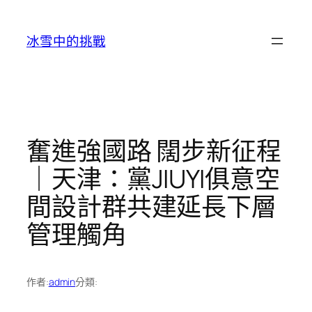
跳
至
冰雪中的挑戰
主
要
內
容
奮進強國路 闊步新征程
｜天津：黨JIUYI俱意空
間設計群共建延長下層
管理觸角
作者:
admin
分類: