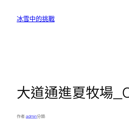
跳
至
冰雪中的挑戰
主
要
內
容
大道通進夏牧場_
作者:
admin
分類: