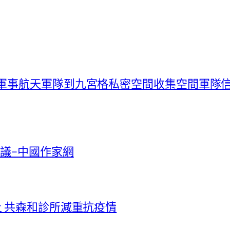
布軍事航天軍隊到九宮格私密空間收集空間軍隊
議–中國作家網
上 共森和診所減重抗疫情