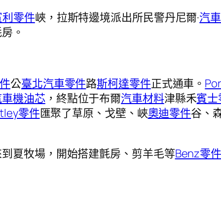
賓利零件
峽，拉斯特邊境派出所民警丹尼爾·
汽
氈房。
件
公
臺北汽車零件
路
斯柯達零件
正式通車。
Po
汽車機油芯
，終點位于布爾
汽車材料
津縣禾
賓士
ntley零件
匯聚了草原、戈壁、峽
奧迪零件
谷、
來到夏牧場，開始搭建氈房、剪羊毛等
Benz零