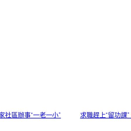
社區辦事“一老一小”
求職趕上“留功課”