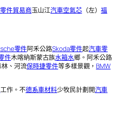
車零件貿易商
玉山江
汽車空氣芯
（左）
福
rsche零件
阿禾公路
Skoda零件
起
汽車零
零件
木喀納斯蒙古族
水箱水
鄉。阿禾公路
森林、河流
保時捷零件
等多樣景觀，
BMW
件
工作。不
德系車材料
少牧民計劃開
汽車