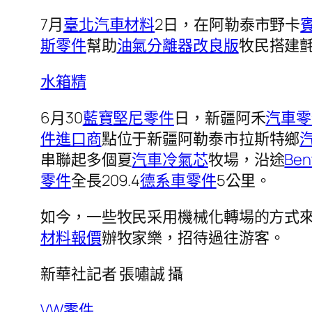
7月
臺北汽車材料
2日，在阿勒泰市野卡
斯零件
幫助
油氣分離器改良版
牧民搭建
水箱精
6月30
藍寶堅尼零件
日，新疆阿禾
汽車零
件進口商
點位于新疆阿勒泰市拉斯特鄉
串聯起多個夏
汽車冷氣芯
牧場，沿途
Be
零件
全長209.4
德系車零件
5公里。
如今，一些牧民采用機械化轉場的方式
材料報價
辦牧家樂，招待過往游客。
新華社記者 張嘯誠 攝
VW零件