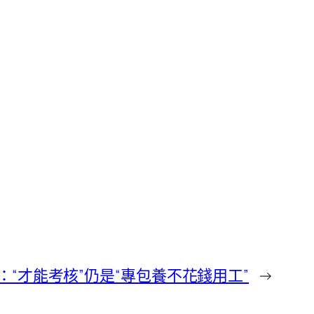
：“才能考核”仍是“專包養不花錢用工”
→