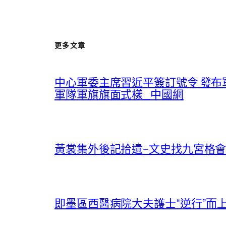
更多文章
中心軍委主席習近平簽訂號令 發
軍隊軍旗旗面式樣_中國網
黃裳集外後記拾遺–文史找九宮格會
即墨區西醫病院大夫護士“逆行”而