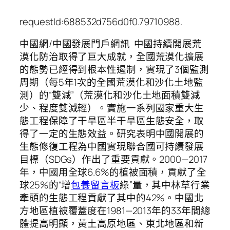
requestId:688532d756d0f0.79710988.
中國網/中國發展門戶網訊 中國持續開展荒
漠化防治取得了巨大成就，全國荒漠化擴展
的態勢已經得到根本性遏制，實現了3個監測
周期（每5年1次的全國荒漠化和沙化土地監
測）的“雙減”（荒漠化和沙化土地面積雙減
少、程度雙減輕）。實施一系列國家重大生
態工程保障了干旱區半干旱區生態安全，取
得了一定的生態效益。研究表明中國開展的
生態修復工程為中國實現聯合國可持續發展
目標（SDGs）作出了重要貢獻。2000—2017
年，中國用全球6.6%的植被面積，貢獻了全
球25%的“增
包養留言板
綠”量，其中林草行業
牽頭的生態工程貢獻了其中的42%。中國北
方地區植被覆蓋度在1981—2013年的33年間總
體提高明顯，黃土高原地區、東北地區和新