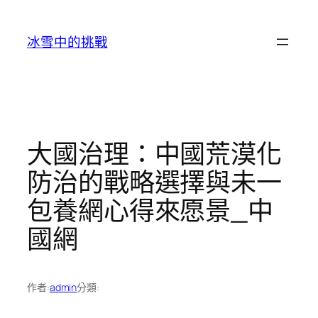
跳
至
冰雪中的挑戰
主
要
內
容
大國治理：中國荒漠化
防治的戰略選擇與未一
包養網心得來愿景_中
國網
作者:
admin
分類: