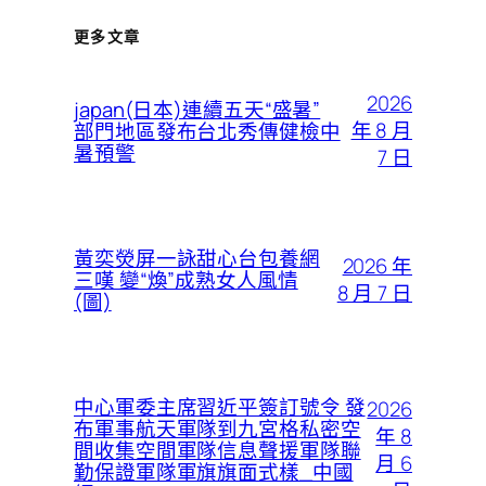
更多文章
2026
japan(日本)連續五天“盛暑”
年 8 月
部門地區發布台北秀傳健檢中
暑預警
7 日
黃奕熒屏一詠甜心台包養網
2026 年
三嘆 變“煥”成熟女人風情
8 月 7 日
(圖)
中心軍委主席習近平簽訂號令 發
2026
布軍事航天軍隊到九宮格私密空
年 8
間收集空間軍隊信息聲援軍隊聯
月 6
勤保證軍隊軍旗旗面式樣_中國