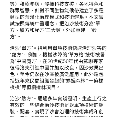
等）積極參與，發揮科技支撐、各地特色和
群眾智慧，針對不同生物氣候帶建立了多種
類型的荒漠化治理模式和技術體系。本文嘗
試按照傳統中醫理念，把治沙技術分為“單
方、驗方和秘方”三大類，外加重建一“妙
方”。
治沙“單方”。指利用單項技術快速治理沙害的
“處方”。例如，機械沙障的“草方格”技術被譽
為“中國魔方”，在20世紀50年代由蘇聯專家
彼得洛夫引進中國并加以改良，固沙效果出
色，至今仍然在沙區被廣泛應用。此外還包
括近年來民間組織發起的“螞蟻森林”“一億棵
梭梭”等植樹造林項目。
治沙“驗方”。通過多年實踐證明，生產上行之
有效的一些綜合治沙技術是對單項技術的組
裝、配套，實現了沙害治理的技術集成和創