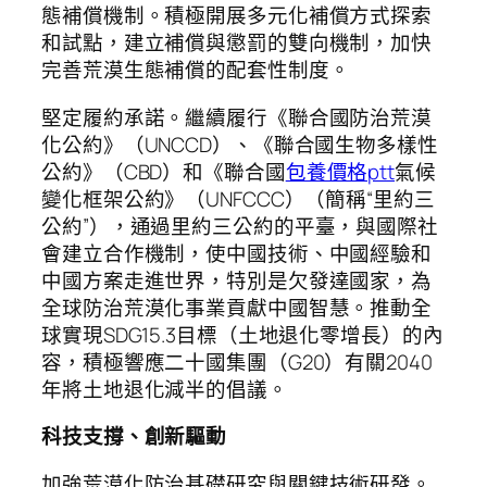
態補償機制。積極開展多元化補償方式探索
和試點，建立補償與懲罰的雙向機制，加快
完善荒漠生態補償的配套性制度。
堅定履約承諾。繼續履行《聯合國防治荒漠
化公約》（UNCCD）、《聯合國生物多樣性
公約》（CBD）和《聯合國
包養價格ptt
氣候
變化框架公約》（UNFCCC）（簡稱“里約三
公約”），通過里約三公約的平臺，與國際社
會建立合作機制，使中國技術、中國經驗和
中國方案走進世界，特別是欠發達國家，為
全球防治荒漠化事業貢獻中國智慧。推動全
球實現SDG15.3目標（土地退化零增長）的內
容，積極響應二十國集團（G20）有關2040
年將土地退化減半的倡議。
科技支撐、創新驅動
加強荒漠化防治基礎研究與關鍵技術研發。