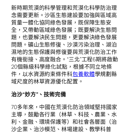
新時期荒漠的科學管理和荒漠化科學防治理
念需要更新。沙區生態建設要加強與區域高
質量一體化協同綠色發展，既保障生態安
全，又帶動區域綠色發展；既要解決生態問
題，也要解決民生問題，更要解決綠色發展
問題。礦山生態修復、沙漠污染治理、湖泊
濕地的生態保護與修復要與荒漠化防治工作
有機銜接、高度融合。“三北”工程6期將啟動
20個縣級科學綠化試點，根據不同立地條
件，以水資源約束條件科
包養軟體
學規劃縣
域尺度的林草資源優化配置。
治沙“妙方”、技術完備
70多年來，中國在荒漠化防治領域堅持國家
主導，鼓勵各行業（林草、科技、農業、水
利、金融、環境保護等）和社會各層面（治
沙企業、治沙模范、林場建設、教學科普