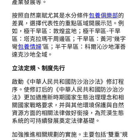
產業發展等。
按照自然稟賦尤其是水分條件
包養俱樂部
的
差異，選擇代表性的重點區域開展示范。例
如，極干旱區：敦煌盆地；極干旱區-干旱
區：塔克拉瑪干周邊區；干旱區：黃河“幾字
彎
包養情婦
”區；半干旱區：科爾沁沙地渾善
達克沙地全域。
立法定規、制度先行
啟動《中華人民共和國防沙治沙法》修訂程
序。使修訂后的《中華人民共和國防沙治沙
法》更加適應新時期國家生態治理理念和相
關國家戰略要求，并與其他環境保護與自然
資源方面的相關法律做好銜接，為荒漠生態
系統的可持續發展奠定法律基礎。
加強推進相關規劃的實施。主要包括“雙重”規