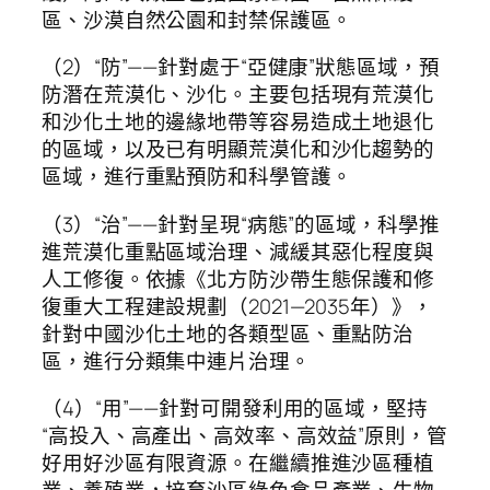
區、沙漠自然公園和封禁保護區。
（2）“防”——針對處于“亞健康”狀態區域，預
防潛在荒漠化、沙化。主要包括現有荒漠化
和沙化土地的邊緣地帶等容易造成土地退化
的區域，以及已有明顯荒漠化和沙化趨勢的
區域，進行重點預防和科學管護。
（3）“治”——針對呈現“病態”的區域，科學推
進荒漠化重點區域治理、減緩其惡化程度與
人工修復。依據《北方防沙帶生態保護和修
復重大工程建設規劃（2021—2035年）》，
針對中國沙化土地的各類型區、重點防治
區，進行分類集中連片治理。
（4）“用”——針對可開發利用的區域，堅持
“高投入、高產出、高效率、高效益”原則，管
好用好沙區有限資源。在繼續推進沙區種植