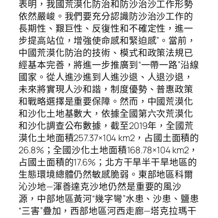
表明，我國荒漠化防治和防沙治沙工作形勢
依然嚴峻。我們要充分認識防沙治沙工作的
長期性、艱巨性、反復性和不確定性，進一
步提高站位，增強使命感和緊迫感”。當前，
中國荒漠化防治的技術、模式和政策法規已
經基本完善，將進一步推廣到“一帶一路”沿線
國家。從人進沙進到人進沙退、人退沙退，
未來將實現人沙和諧，制度優勢、普惠政策
和戰略選擇是重要保障。然而，中國荒漠化
和沙化土地基數大，依據全國第六次荒漠化
和沙化調查公布數據，截至2019年，全國荒
漠化土地面積257.37×104 km2，占國土面積的
26.8%；全國沙化土地面積168.78×104 km2，
占國土面積的17.6%；北方干旱半干旱地區的
生態環境總體仍然敏感脆弱。東部地區科爾
沁沙地—渾善達克沙地仍然是重要的風沙
源，中部地區黃河“幾字彎”水患、沙患、鹽患
“三害”疊加，西部地區河西走廊—塔克拉瑪干