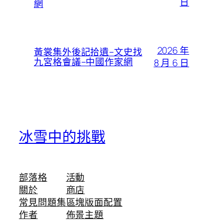
日
網
2026 年
黃裳集外後記拾遺–文史找
九宮格會議–中國作家網
8 月 6 日
冰雪中的挑戰
部落格
活動
關於
商店
常見問題集
區塊版面配置
作者
佈景主題