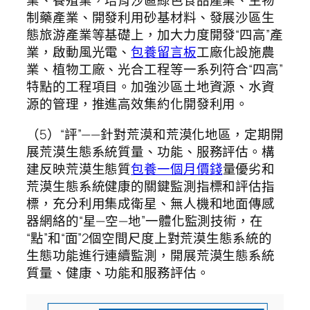
業、養殖業，培育沙區綠色食品產業、生物
制藥產業、開發利用砂基材料、發展沙區生
態旅游產業等基礎上，加大力度開發“四高”產
業，啟動風光電、
包養留言板
工廠化設施農
業、植物工廠、光合工程等一系列符合“四高”
特點的工程項目。加強沙區土地資源、水資
源的管理，推進高效集約化開發利用。
（5）“評”——針對荒漠和荒漠化地區，定期開
展荒漠生態系統質量、功能、服務評估。構
建反映荒漠生態質
包養一個月價錢
量優劣和
荒漠生態系統健康的關鍵監測指標和評估指
標，充分利用集成衛星、無人機和地面傳感
器網絡的“星—空—地”一體化監測技術，在
“點”和“面”2個空間尺度上對荒漠生態系統的
生態功能進行連續監測，開展荒漠生態系統
質量、健康、功能和服務評估。