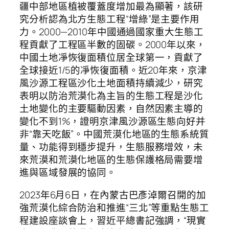
疆中部地區植被覆蓋度增加最為顯著，該研
究分析認為北方生態工程“增綠”是主要作用
力。2000—2010年中國通過國家重大生態工
程貢獻了工程區半數的固碳。2000年以來，
中國土地凈恢復面積位居全球第一，貢獻了
全球接近1/5的凈恢復面積。近20年來，京津
風沙源工程區沙化土地面積持續減少，研究
表明以防治荒漠化為主旨的生態工程是沙化
土地變化的主要驅動因素，自然因素主導的
變化不到1%，證明京津風沙源區生態向好并
非“靠天吃飯”。中國荒漠化地區的生態系統質
量、功能得到穩步提升，生態服務增效，未
來荒漠和荒漠化地區的生態保護格局需要增
進與區域發展的協同。
2023年6月6日，在內蒙古巴彥淖爾召開的加
強荒漠化綜合防治和推進“三北”等重點生態工
程建設座談會上，習近平總書記強調，“現實