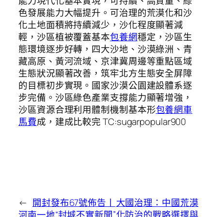
能力現代化基本實現，可持續、高質量、綠
色發展能力大幅提升。可治理的荒漠化和沙
化土地面積將持續減少，沙化程度顯著減
輕，沙區植被覆蓋基本
包養網
穩定，沙區生
態環境逐步好轉，四大沙地、沙漠綠洲、青
藏高原、黃河流域、京津冀周邊等重點區域
生態狀況顯著改善，筑牢北方生態安全屏障
的目標初步實現。國家沙漠公園建設體系逐
步完備。沙區綠色產業支撐能力顯著增強，
沙區資源合理利用體制機制基本形
包養網車
馬費
成，建成比較完 TC:sugarpopular900
←
開封發布67號佈告丨
大國治理：中國荒漠
河南一地“封城不實新聞”
化防治的戰略選擇與