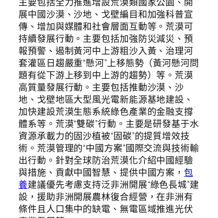
主要包括全力推進增設荒漠類國家公園、開
展中國沙漠、沙地、戈壁編目和加強科普宣
傳、增加與媒體和社會層面互動等。荒漠可
持續發展行動。主要包括加強防災減災、預
報預警、遏制黃河中上游粗沙入黃、治理河
套灌區日趨嚴重“懸河”上移態勢（黃河懸河問
題有從下游上移到中上游的趨勢）等。荒漠
高質量發展行動。主要包括推動沙漠、沙
地、戈壁地區大型風光電新能源基地建設、
加快建設荒漠生態系統綠色產業的金融支撐
體系等。荒漠“雙碳”行動。主要是研發基于水
資源承載力的固沙植被“固碳”的提質增效技
術。荒漠管理的“中國方案”國際交流與技術輸
出行動。針對全球防治荒漠化介紹中國經驗
與措施、貢獻中國智慧、提供中國方案，
包
養
建議優先考慮支持泛非洲開展“綠色長城”建
設，援助非洲開展農林復合經營，在非洲有
條件且人口集中的缺電、無電區域推進光伏