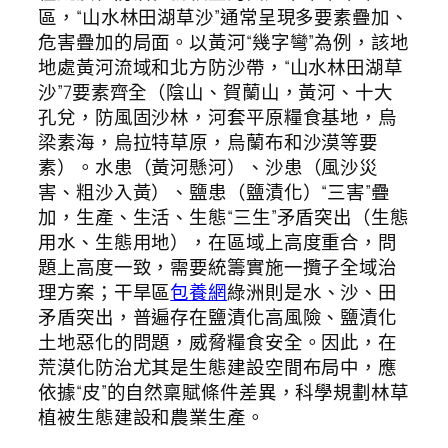
區，“山水林田湖草沙”通常呈現多要素疊加、
危害疊加的局面。以黃河“幾字彎”為例，該地
地處黃河流域和北方防沙帶，“山水林田湖草
沙”7要素齊全（陰山、賀蘭山，黃河、十大
孔兌，防風固沙林，河套平原糧食基地，烏
梁素海，烏拉特草原，烏蘭布和沙漠等要
素）。水患（黃河懸河）、沙患（風沙災
害、粗沙入黃）、鹽患（鹽漬化）“三害”疊
加，生產、生活、生態“三生”矛盾突出（生態
用水、生態用地），在區域上高度重合，問
題上高度一致，需要統籌實施一攬子全域治
理方案；干旱區
包養網
綠洲則是水、沙、田
矛盾突出，普遍存在鹽漬化高風險、鹽漬化
土地惡化的問題，威脅糧食安全。因此，在
荒漠化防治尤其是生態建設空間布局中，應
依據“皮”的自然稟賦條件差異，科學規劃林草
植被生態建設和農業生產。