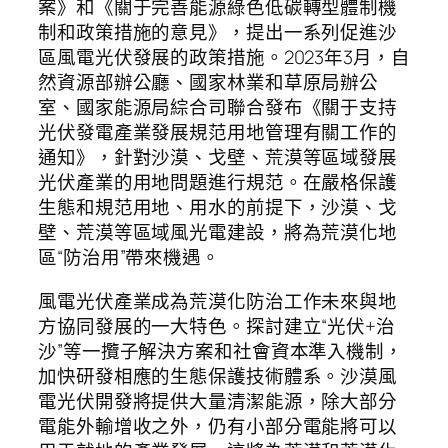
案》和《關于完善能源綠色低碳轉型體制機
制和政策措施的意見》，提出一系列促進沙
區風電光伏發展的政策措施。2023年3月，自
然資源部辦公廳、國家林業和草原局辦公
室、國家能源局綜合司聯合發布《關于支持
光伏發電產業發展規范用地管理有關工作的
通知》，針對沙漠、戈壁、荒漠等區域發展
光伏產業的用地問題進行規范。在嚴格保護
生態和規范用地、用水的前提下，沙漠、戈
壁、荒漠等區域風光電建設，將為荒漠化地
區“防治用”帶來機遇。
風電光伏產業成為荒漠化防治工作未來與地
方協同發展的一大特色。探討建立“光伏+治
沙”等一攬子解決方案和社會資本準入機制，
加快研發相應的生態保護技術體系。沙漠風
電光伏開發將提供大量清潔能源，除大部分
電能外輸增收之外，仍有小部分電能將可以