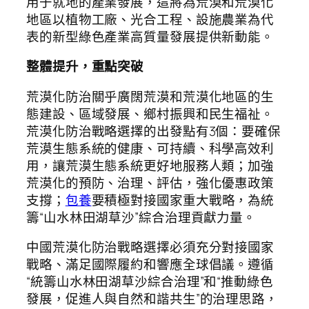
用于就地的產業發展，這將為荒漠和荒漠化
地區以植物工廠、光合工程、設施農業為代
表的新型綠色產業高質量發展提供新動能。
整體提升，重點突破
荒漠化防治關乎廣闊荒漠和荒漠化地區的生
態建設、區域發展、鄉村振興和民生福祉。
荒漠化防治戰略選擇的出發點有3個：要確保
荒漠生態系統的健康、可持續、科學高效利
用，讓荒漠生態系統更好地服務人類；加強
荒漠化的預防、治理、評估，強化優惠政策
支撐；
包養
要積極對接國家重大戰略，為統
籌“山水林田湖草沙”綜合治理貢獻力量。
中國荒漠化防治戰略選擇必須充分對接國家
戰略、滿足國際履約和響應全球倡議。遵循
“統籌山水林田湖草沙綜合治理”和“推動綠色
發展，促進人與自然和諧共生”的治理思路，