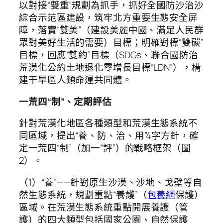
以對接“雙重”規劃為抓手，抓好全國防沙治沙
綜合示范區建設，筑牢北方重要生態安全屏
障，落實“雙美”（建設美麗中國、滿足人民群
眾對美好生活的需要）目標；明確對標“雙碳”
目標，回應“雙約”目標（SDGs、聯合國防治
荒漠化公約土地退化零增長目標“LDN”），構
建干旱區人類命運共同體。
一荒四“制”、定期評估
針對荒漠化地區各種類型和荒漠生態系統不
同區域，提出“養、防、治、用”4字方針，確
定一荒四“制”（加一“評”）的戰略框架（圖
2）。
（1）“養”——針對原生沙漠、沙地、戈壁等自
然生態系統，規劃重點“養護”（
包養網
保護）
區域。在荒漠生態系統重點開展養護（管
護）的四大類型包括國家公園、自然保護