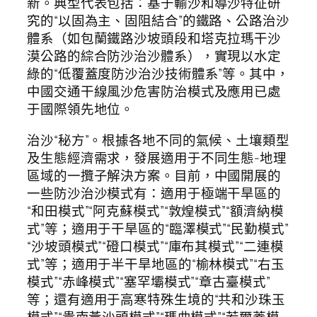
新。典型代表包括：基于輸沙和導沙特征研
究的“以固為主、固阻結合”的鐵路、公路治沙
體系（如包蘭鐵路沙坡頭段和塔克拉瑪干沙
漠公路的綜合防沙治沙體系），實現以水定
綠的“低覆蓋度防沙治沙技術體系”等。其中，
中國交通干線風沙危害防治模式及應用已處
于國際領先地位。
治沙“秘方”。根據各地不同的氣候、土壤類型
及生態經濟需求，發展適用于不同生態-地理
區域的一攬子解決方案。目前，中國開展的
一些防沙治沙模式有：適用于極端干旱區的
“和田模式”“阿克蘇模式”“敦煌模式”“額濟納模
式”等；適用于干旱區的“臨澤模式”“民勤模式”
“沙坡頭模式”“磴口模式”“庫布其模式”“二連模
式”等；適用于半干旱地區的“榆林模式”“右玉
模式”“赤峰模式”“塞罕壩模式”“章古臺模式”
等；還有適用于高寒特殊生境的“共和沙珠玉
模式”“貴南黃沙頭模式”“瑪曲模式”“若爾蓋模