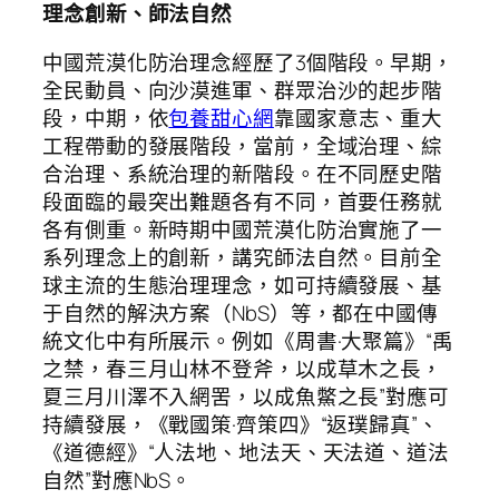
理念創新、師法自然
中國荒漠化防治理念經歷了3個階段。早期，
全民動員、向沙漠進軍、群眾治沙的起步階
段，中期，依
包養甜心網
靠國家意志、重大
工程帶動的發展階段，當前，全域治理、綜
合治理、系統治理的新階段。在不同歷史階
段面臨的最突出難題各有不同，首要任務就
各有側重。新時期中國荒漠化防治實施了一
系列理念上的創新，講究師法自然。目前全
球主流的生態治理理念，如可持續發展、基
于自然的解決方案（NbS）等，都在中國傳
統文化中有所展示。例如《周書·大聚篇》“禹
之禁，春三月山林不登斧，以成草木之長，
夏三月川澤不入網罟，以成魚鱉之長”對應可
持續發展，《戰國策·齊策四》“返璞歸真”、
《道德經》“人法地、地法天、天法道、道法
自然”對應NbS。