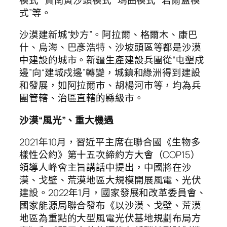
式”等。
沙漠建新城“妙方”。阿拉爾、格爾木、康巴
什、烏海、巴彥浩特、沙坡頭區等都是沙漠
中建設的城市。新疆生產建設兵團從“屯墾戍
邊”向“建城戍邊”轉變，城鎮和綠洲得到建設
和發展，如阿拉爾市、胡楊河市等，均為兵
團管轄、治區直轄的縣級市。
沙漠“風光”、重大機遇
2021年10月，習近平主席在聯合國《生物多
樣性公約》第十五次締約方大會（COP15）
領導人峰會主旨講話中提出，中國將在沙
漠、戈壁、荒漠地區大規模開展風電、光伏
建設。2022年1月，國家發展和改革委員會、
國家能源局聯合發布《以沙漠、戈壁、荒漠
地區為重點的大型風電光伏基地規劃布局方