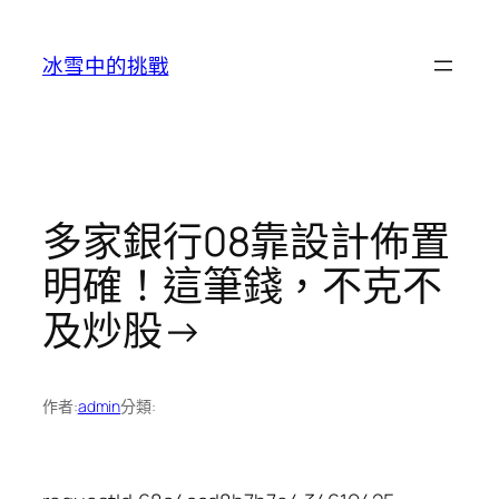
跳
至
冰雪中的挑戰
主
要
內
容
多家銀行08靠設計佈置
明確！這筆錢，不克不
及炒股→
作者:
admin
分類: