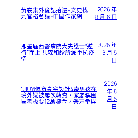
2026 年
黃裳集外後記拾遺–文史找
九宮格會議–中國作家網
8 月 6 日
2026 年
即墨區西醫病院大夫護士“逆
8 月 5
行”而上 共森和診所減重抗疫
情
日
2026
1JIUYI俱意豪宅設計4歲男孩在
年 8
境外疑被屢次轉賣，家屬稱園
月 5
區老板要12萬贖金，警方參與
日