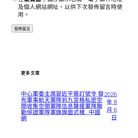
及個人網站網址，以供下次發佈留言時使
用。
更多文章
中心軍委主席習近平簽訂號令 發
2026
布軍事航天軍隊到九宮格私密空
年 8
間收集空間軍隊信息聲援軍隊聯
月 6
勤保證軍隊軍旗旗面式樣_中國
日
網