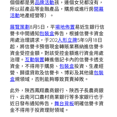
個個都是男
品牌活動
孩，連個女兒都沒有，
所以莊產品等金融產品，購房或進行房
開幕
活動
地產經營等）。
展覽策劃
8月5日，平
場地佈置
易近生銀行信
譽卡中間通知
包裝盒
佈告，根據信譽卡資金
用處治理請求，于202
人形立牌
5年9月18日
起，將信譽卡預借現金轉賬業務納進信譽卡
資金受控金額，對該受控金額進行資金用處
治理。
互動裝置
轉進借記卡內的信譽卡透支
資金，不得用于購房、
包裝盒
投資、生產經
營、歸還貸款及信譽卡、博彩及其他違
包裝
盒
規領域，否則能夠導致買賣掉敗。
此外，陜西鳳翔農商銀行、陜西子長農商銀
行、云南河口農村商業銀行等多家銀行也于
近日發布通知佈告，
舞台背板
明確信譽卡資
金不得用于投資理財領域。