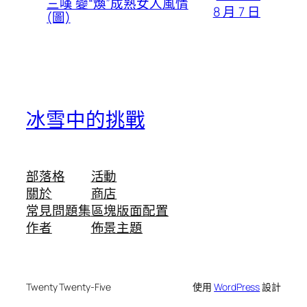
三嘆 變“煥”成熟女人風情
8 月 7 日
(圖)
冰雪中的挑戰
部落格
活動
關於
商店
常見問題集
區塊版面配置
作者
佈景主題
Twenty Twenty-Five
使用
WordPress
設計