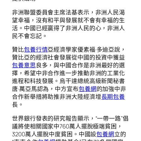
非洲聯盟委員會主席法基表示，非洲人民渴
望幸福，沒有和平與發展就不會有幸福的生
活。中國已經贏得了非洲人民的心，非洲人
民不會忘記。
贊比
包養行情
亞經濟學家優素福·多迪亞說，
贊比亞的經濟社會發展從中國的投資中獲益
包養意思
良多，與中國合作是非洲最好的選
擇，希望中非合作進一步推動非洲的工業化
進程和科技發展。烏干達總統高級新聞秘書
唐·萬亞馬認為，中方宣布
包養網
的加強中非
合作新舉措將助推非洲大陸經濟增
長期包養
長。
世界銀行發表的研究報告顯示，“一帶一路”倡
議將使相關國家中760萬人擺脫極端貧困，
3200萬人擺脫中度貧困。中國設
包養網
立的