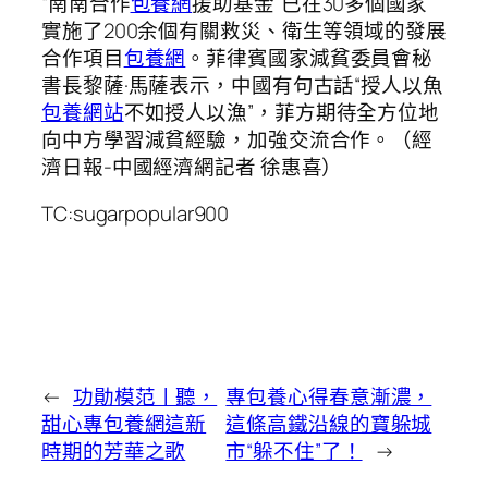
“南南合作
包養網
援助基金”已在30多個國家
實施了200余個有關救災、衛生等領域的發展
合作項目
包養網
。菲律賓國家減貧委員會秘
書長黎薩·馬薩表示，中國有句古話“授人以魚
包養網站
不如授人以漁”，菲方期待全方位地
向中方學習減貧經驗，加強交流合作。（經
濟日報-中國經濟網記者 徐惠喜）
TC:sugarpopular900
←
功勛模范丨聽，
專包養心得春意漸濃，
甜心專包養網這新
這條高鐵沿線的寶躲城
時期的芳華之歌
市“躲不住”了！
→