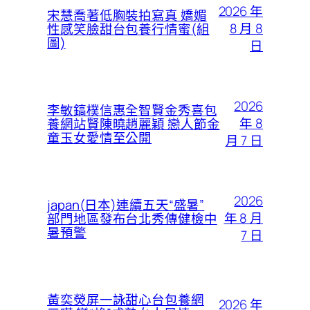
2026 年
宋慧喬著低胸裝拍寫真 嬌媚
8 月 8
性感笑臉甜台包養行情蜜(組
圖)
日
2026
李敏鎬樸信惠全智賢金秀喜包
年 8
養網站賢陳曉趙麗穎 戀人節金
童玉女愛情至公開
月 7 日
2026
japan(日本)連續五天“盛暑”
年 8 月
部門地區發布台北秀傳健檢中
暑預警
7 日
黃奕熒屏一詠甜心台包養網
2026 年