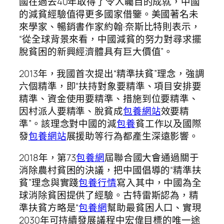
國在過去40年取得了令人矚目的成就，中國
的減貧經驗值得更多國家借鑒。美國著名未
來學家、暢銷書作家約翰·奈斯比特則表示，
“從全球背景來看，中國減貧的努力對尋求擺
脫貧困的新興經濟體具有巨大價值”。
2013年，我國首次提出“精準扶貧”理念，強調
六個精準，即“扶持對象要精準、項目安排要
精準、資金使用要精準、措施到位要精準、
因村派人要精準、脫貧成
包養網站
效要精
準”。該理念對中國的減
包養
貧工作以及國際
發
包養網站
展援助等行為都產生深遠影響。
2018年，第73
包養網
屆聯合國大會通過關于
消除農村貧困的決議，把中國倡導的“精準扶
貧”理念與實踐
包養行情
寫入其中，中國為全
球消除貧困提供了經驗。古特雷斯認為，精
準扶貧方略是“
包養網
幫助最貧困人口、實現
2030年可持續發展議程中宏偉目標的唯一途