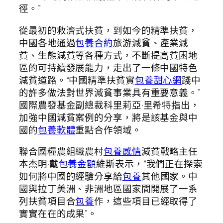
徑。”
從最初的救濟式扶貧，到如今的精準扶貧，
中國各地通過
包養合約
旅游減貧、產業減
貧、生態減貧等各種方式，不斷提高貧困地
區的可持續發展能力，走出了一條中國特色
減貧道路。“中國精準扶貧實
包養甜心網
踐中
的許多做法對世界減貧事業具有重要意義。”
國際農發基金副總裁科里莉亞·里希特指出，
加強中國減貧案例的分享，將是該基金與中
國的
包養軟體
重點合作領域。
聯合國糧農組織農村
包養感情
減貧戰略主任
本杰明·戴
包養金額
維斯表示，“我們正在探索
如何將中國的經驗分享給
包養
其他國家。中
國與拉丁美洲、非洲地區國家間開展了一系
列扶貧項目合
包養
作，這些項目已經取得了
實實在在的成果”。