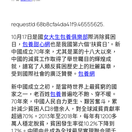
requestId:68b8cfa4da41f9.46555625.
10月17日是國
女大生包養俱樂部
際消除貧困
日，
包養甜心網
也是我國第六個“扶貧日”。新
中國成立70年來，尤其是黨的十八大以來，
中國的減貧工作取得了舉世矚目的輝煌成
就，譜寫了人類反貧困歷史上的壯麗篇章，
受到國際社會的廣泛贊譽。
包養網
新中國成立之初，是當時世界上最貧窮的國
家之一，老百姓
包養
普遍吃不飽、穿不暖。
70年來，中國人民自力更生、艱苦奮斗，累
計減少貧困人口8億余人，對全球減貧貢獻率
超過70%。2013年至2018年，每年有1200多
萬人穩定脫貧，貧困發生率從10.2%下降到
1.7%。中國由此成為全球最早實現聯合國千