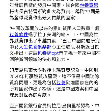
年發展目標的發展中國家，聯合國
包養意思
秘書長古特雷斯對此大為贊賞，稱贊“中國是
為全球減貧作出最大貢獻的國家”。
“中國改革開放以來的累計貧困人口數量，超
包養條件
過了拉丁美洲的總人口，中國為世
界減貧作出了卓越貢獻。”巴西中國問題研究
中
女大生包養俱樂部
心主任羅尼·林斯近日撰
文指出，這展
包養網ppt
示了幾十年來中國在
消除貧困領域的決心和能力。
印度夏馬爾大學教授卡瑪奇亞認為，中國到
2020年打贏脫貧攻堅戰，這不僅是中國消除
貧窮問題，更是為包括
包養
發達國家在內的
所有國家作出了榜樣，這是中國方案和中國
理念對世界的貢獻。
亞洲開發銀行官員梅拉尼·烏爾里希認為，中