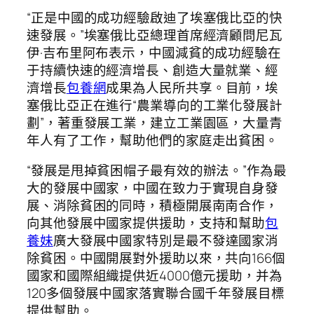
“正是中國的成功經驗啟迪了埃塞俄比亞的快
速發展。”埃塞俄比亞總理首席經濟顧問尼瓦
伊·吉布里阿布表示，中國減貧的成功經驗在
于持續快速的經濟增長、創造大量就業、經
濟增長
包養網
成果為人民所共享。目前，埃
塞俄比亞正在進行“農業導向的工業化發展計
劃”，著重發展工業，建立工業園區，大量青
年人有了工作，幫助他們的家庭走出貧困。
“發展是甩掉貧困帽子最有效的辦法。”作為最
大的發展中國家，中國在致力于實現自身發
展、消除貧困的同時，積極開展南南合作，
向其他發展中國家提供援助，支持和幫助
包
養妹
廣大發展中國家特別是最不發達國家消
除貧困。中國開展對外援助以來，共向166個
國家和國際組織提供近4000億元援助，并為
120多個發展中國家落實聯合國千年發展目標
提供幫助。