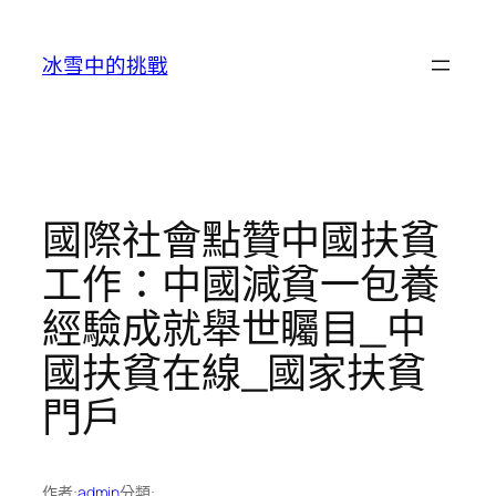
跳
至
冰雪中的挑戰
主
要
內
容
國際社會點贊中國扶貧
工作：中國減貧一包養
經驗成就舉世矚目_中
國扶貧在線_國家扶貧
門戶
作者:
admin
分類: