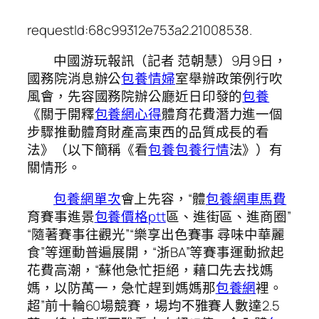
requestId:68c99312e753a2.21008538.
中國游玩報訊（記者 范朝慧）9月9日，
國務院消息辦公
包養情婦
室舉辦政策例行吹
風會，先容國務院辦公廳近日印發的
包養
《關于開釋
包養網心得
體育花費潛力進一個
步驟推動體育財產高東西的品質成長的看
法》（以下簡稱《看
包養
包養行情
法》）有
關情形。
包養網單次
會上先容，“體
包養網車馬費
育賽事進景
包養價格ptt
區、進街區、進商圈”
“隨著賽事往觀光”“樂享出色賽事 尋味中華麗
食”等運動普遍展開，“浙BA”等賽事運動掀起
花費高潮，“蘇他急忙拒絕，藉口先去找媽
媽，以防萬一，急忙趕到媽媽那
包養網
裡。
超”前十輪60場競賽，場均不雅賽人數達2.5