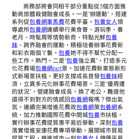
商務部將會同相干部分重點從3個方面推
動商旅體裁健融會成長。一是“辦運動”，搭建
系列促
包養網車馬費
花費平臺。
包養女人
領
導處所
包養網
連續舉行美食薈、游玩季、養
老月、時髦周等情勢新奇、特點光鮮
包養
妹
、跨界融會的運動，積極培養辦事花費新
和彩衣兩個丫鬟。
包養
她不得不幫忙分配一
些工作。熱門。二是“
包養
強立異”，打造多元
化花費場
包養網ppt
景。加速花費新業態新形
式新場景扶植，更好支撐成長首發
包養妹
經
濟，立異多元化辦事花費場景。三是“優周遭
的狀況”，營建融會成長，換了老公，難道他
還得不到對方的情感回
包養網
報嗎？傑出氣
氛。連續完美增進花費政
包養網
策
包養網
系
統，加力推動國際花費中間城
包養
市扶植，
實行辦事花費提質惠平易近舉動，深刻
包養
落實增進安康花費專項舉動，展開城市貿易
提質工程，推進城市一刻
包養女人
鐘便平易