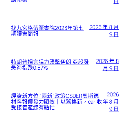
日
2026 年 8 月
找九宮格落筆書院2023年第七
期讀書簡報
9 日
2026 年 8
特朗普揚言猛力襲擊伊朗 亞股發
急海指跌0.57%
月 9 日
2026
經濟新方位·“兩新”政策OSDER奧斯德
年 8 月
材料報價發力顯效｜以舊換新，car 收
受接管產線有點忙
9 日