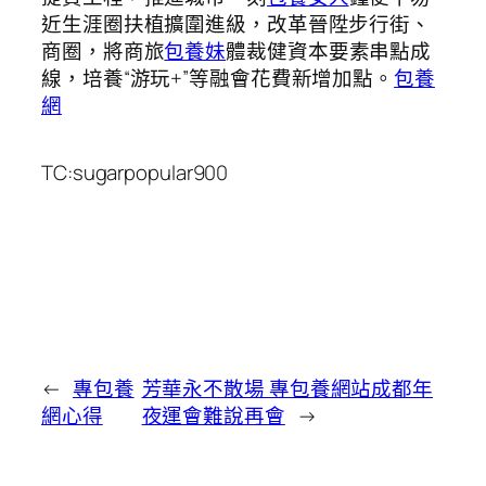
近生涯圈扶植擴圍進級，改革晉陞步行街、
商圈，將商旅
包養妹
體裁健資本要素串點成
線，培養“游玩+”等融會花費新增加點。
包養
網
TC:sugarpopular900
←
專包養
芳華永不散場 專包養網站成都年
網心得
夜運會難說再會
→