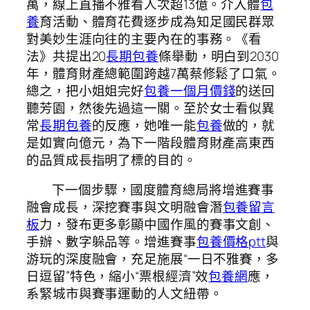
萬，線上直播不雅看人次超13億。介入體
包
養
育活動、體育花費逐步成為知足國民群眾
對美妙生涯向往的主要內在的事務。《看
法》共提出20
長期包養
條舉動，明白到2030
年，體育財產總範圍跨越7萬蔡修鬆了口氣。
總之，把小姐姐完好
包養一個月價錢
的送回
聽芳園，然後先過這一關。至於女士看似異
常
長期包養
的反應，她唯一能
包養
做的，就
是如實向億元，為下一階段體育財產高東西
的品質成長指明了標的目的。
下一個步驟，國度體育總局將增進賽事
融會成長，深挖賽事與文明融會潛
包養留言
板
力，發布更多彰顯中國作風的賽事文創、
手辦、數字躲品等。增進賽事
包養價格ptt
與
游玩的深度融會，充足施展“一日不雅賽，多
日逗留”特色，縮小“票根經濟”效
包養網
應，
系緊城市與賽事運動的人文紐帶。