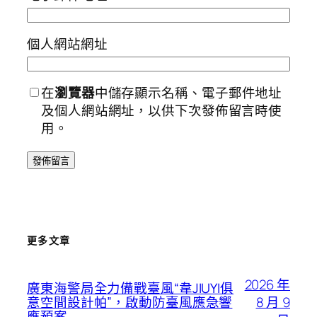
個人網站網址
在
瀏覽器
中儲存顯示名稱、電子郵件地址
及個人網站網址，以供下次發佈留言時使
用。
更多文章
2026 年
廣東海警局全力備戰臺風“韋JIUYI俱
8 月 9
意空間設計帕”，啟動防臺風應急響
應預案