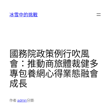
跳
至
冰雪中的挑戰
主
要
內
容
國務院政策例行吹風
會：推動商旅體裁健多
專包養網心得業態融會
成長
作者:
admin
分類: