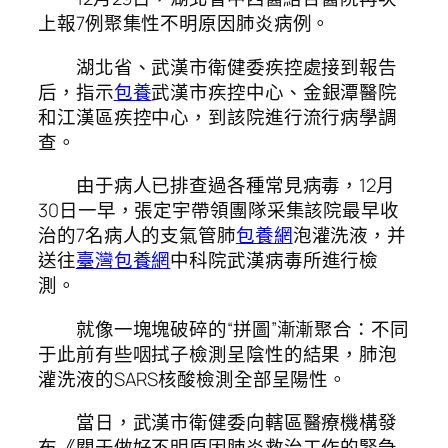
上報7例聚集性不明原因肺炎病例。
湖北省、武漢市衛健委疾控處接到報告
后，指示
包養
武漢市疾控中心、金銀潭醫院
和江漢區疾控中心，到該院進行流行病學調
查。
由于病人已排查過各種常見病毒，12月
30日一早，張定宇帶領團隊采集該院最早收
治的7名病人的支氣管肺
包養網
泡灌洗液，并
送往
臺灣包養網
中科院武漢病毒所進行檢
測。
就像一塊塊破碎的“拼圖”漸漸聚合：不同
于此前有些咽拭子檢測呈陰性的結果，肺泡
灌洗液的SARS核酸檢測全部呈陽性。
當日，武漢市衛健委向轄區醫療機構發
布《關于做好不明原因肺炎救治工作的緊急