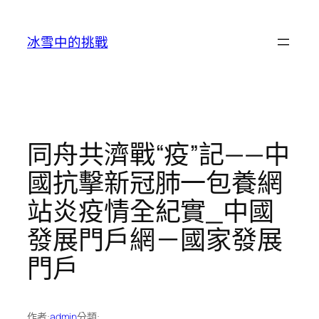
跳
至
冰雪中的挑戰
主
要
內
容
同舟共濟戰“疫”記——中
國抗擊新冠肺一包養網
站炎疫情全紀實_中國
發展門戶網－國家發展
門戶
作者:
admin
分類: