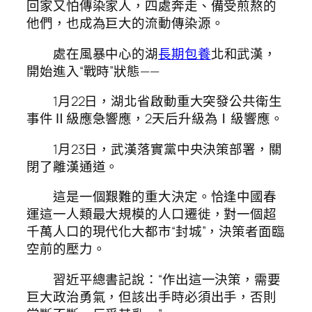
回家又怕傳染家人，四處奔走、備受煎熬的
他們，也成為巨大的流動傳染源。
處在風暴中心的湖
長期包養
北和武漢，
開始進入“戰時”狀態——
1月22日，湖北省啟動重大突發公共衛生
事件Ⅱ級應急響應，2天后升級為Ⅰ級響應。
1月23日，武漢落實黨中央決策部署，關
閉了離漢通道。
這是一個艱難的重大決定。恰逢中國春
運這一人類最大規模的人口遷徙，對一個超
千萬人口的現代化大都市“封城”，決策者面臨
空前的壓力。
習近平總書記說：“作出這一決策，需要
巨大政治勇氣，但該出手時必須出手，否則