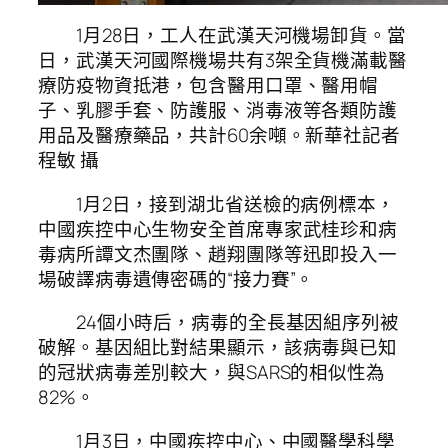
1月28日，工人在武漢天河機場卸貨。當
日，武漢天河國際機場共有3架全貨機滿載醫
療防疫物資抵港，包含醫用口罩、醫用帽
子、乳膠手套、防護服、消毒液等各類防護
用品及醫療藥品，共計60余噸。新華社記者
程敏 攝
1月2日，接到湖北省送檢的病例標本，
中國疾控中心生物安全首席專家武桂珍和病
毒病所譚文杰團隊、趙翔團隊等迅即投入一
場破譯病毒遺傳密碼的“接力賽”。
24個小時后，病毒的全長基因組序列被
破解。基因組比對結果顯示，該病毒與已知
的冠狀病毒差別較大，與SARS的相似性為
82%。
1月3日，中國疾控中心、中國醫學科學