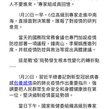
人不要進來。”專家組成員回憶。
1月20日一早，6位高級別專家走進中南
海，直接面對決策層，匯報了對疫情的研判
意見。
當天的國務院常務會議也專門加設疫情
防控部署一項議程，鐘南山、李蘭娟應邀列
席，并就疫情防控與救治等提出具體建議。
這是戰“疫”局勢發生根本性變化的轉折點
——
1月20日，習近平總書記對新型冠狀病毒
感
包養感情
染的肺炎疫情作出重要指示，強
調要把人民群眾生命安全和身體健康放在第
一位，堅決遏制疫情蔓延勢頭。
當日下午，國家衛健委組織高級別專家