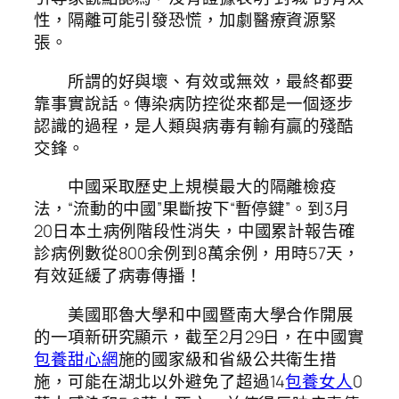
性，隔離可能引發恐慌，加劇醫療資源緊
張。
所謂的好與壞、有效或無效，最終都要
靠事實說話。傳染病防控從來都是一個逐步
認識的過程，是人類與病毒有輸有贏的殘酷
交鋒。
中國采取歷史上規模最大的隔離檢疫
法，“流動的中國”果斷按下“暫停鍵”。到3月
20日本土病例階段性消失，中國累計報告確
診病例數從800余例到8萬余例，用時57天，
有效延緩了病毒傳播！
美國耶魯大學和中國暨南大學合作開展
的一項新研究顯示，截至2月29日，在中國實
包養甜心網
施的國家級和省級公共衛生措
施，可能在湖北以外避免了超過14
包養女人
0