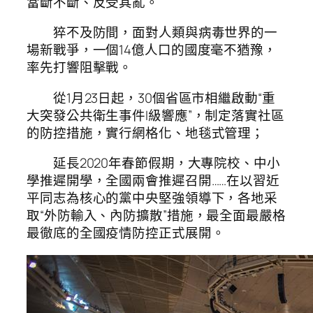
當斷不斷、反受其亂。”
猝不及防間，面對人類與病毒世界的一
場新戰爭，一個14億人口的國度毫不猶豫，
率先打響阻擊戰。
從1月23日起，30個省區市相繼啟動“重
大突發公共衛生事件I級響應”，制定落實社區
的防控措施，實行網格化、地毯式管理；
延長2020年春節假期，大專院校、中小
學推遲開學，全國兩會推遲召開……在以習近
平同志為核心的黨中央堅強領導下，各地采
取“外防輸入、內防擴散”措施，最全面最嚴格
最徹底的全國疫情防控正式展開。