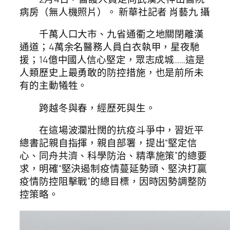
病房（無人機照片）。 新華社記者 肖藝九 攝
千萬人口大市、九省通衢之地關閉離漢
通道；4萬余名醫務人員白衣執甲，星夜馳
援；14億中國人信心堅定，眾志成城……這是
人類歷史上最勇敢的防控措施，也是前所未
有的主動犧牲。
跨越冬與春，經歷死與生。
在這場波瀾壯闊的抗疫斗爭中，習近平
總書記親自指揮，親自部署，提出“堅定信
心、同舟共濟、科學防治、精準施策”的總要
求，明確“堅決遏制疫情蔓延勢頭、堅決打贏
疫情防控阻擊戰”的總目標，因時因勢調整防
控策略。