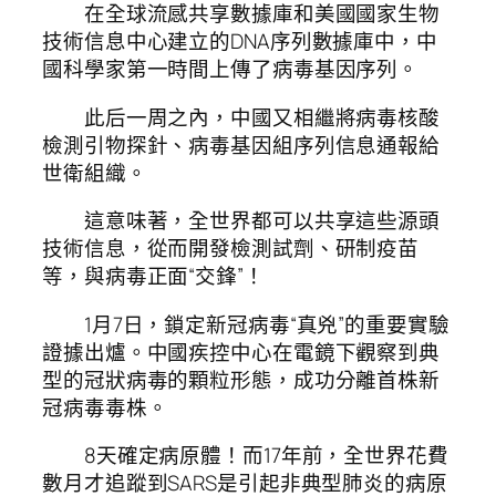
在全球流感共享數據庫和美國國家生物
技術信息中心建立的DNA序列數據庫中，中
國科學家第一時間上傳了病毒基因序列。
此后一周之內，中國又相繼將病毒核酸
檢測引物探針、病毒基因組序列信息通報給
世衛組織。
這意味著，全世界都可以共享這些源頭
技術信息，從而開發檢測試劑、研制疫苗
等，與病毒正面“交鋒”！
1月7日，鎖定新冠病毒“真兇”的重要實驗
證據出爐。中國疾控中心在電鏡下觀察到典
型的冠狀病毒的顆粒形態，成功分離首株新
冠病毒毒株。
8天確定病原體！而17年前，全世界花費
數月才追蹤到SARS是引起非典型肺炎的病原