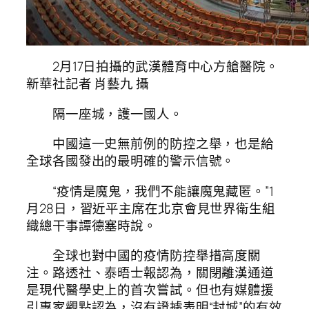
2月17日拍攝的武漢體育中心方艙醫院。
新華社記者 肖藝九 攝
隔一座城，護一國人。
中國這一史無前例的防控之舉，也是給
全球各國發出的最明確的警示信號。
“疫情是魔鬼，我們不能讓魔鬼藏匿。”1
月28日，習近平主席在北京會見世界衛生組
織總干事譚德塞時說。
全球也對中國的疫情防控舉措高度關
注。路透社、泰晤士報認為，關閉離漢通道
是現代醫學史上的首次嘗試。但也有媒體援
引專家觀點認為，沒有證據表明“封城”的有效