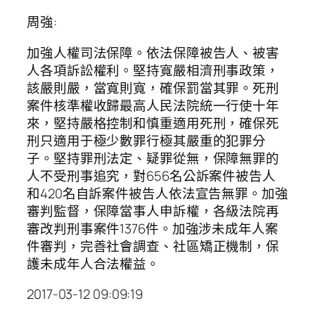
周強:
加強人權司法保障。依法保障被告人、被害
人各項訴訟權利。堅持寬嚴相濟刑事政策，
該嚴則嚴，當寬則寬，確保罰當其罪。死刑
案件核準權收歸最高人民法院統一行使十年
來，堅持嚴格控制和慎重適用死刑，確保死
刑只適用于極少數罪行極其嚴重的犯罪分
子。堅持罪刑法定、疑罪從無，保障無罪的
人不受刑事追究，對656名公訴案件被告人
和420名自訴案件被告人依法宣告無罪。加強
審判監督，保障當事人申訴權，各級法院再
審改判刑事案件1376件。加強涉未成年人案
件審判，完善社會調查、社區矯正機制，保
護未成年人合法權益。
2017-03-12 09:09:19