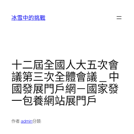
跳
至
冰雪中的挑戰
主
要
內
容
十二屆全國人大五次會
議第三次全體會議 _ 中
國發展門戶網－國家發
一包養網站展門戶
作者:
admin
分類: