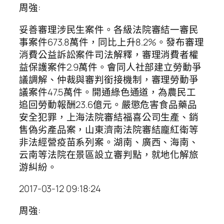
周強:
妥善審理涉民生案件。各級法院審結一審民
事案件673.8萬件，同比上升8.2%。發布審理
消費公益訴訟案件司法解釋，審理消費者權
益保護案件2.9萬件。會同人社部建立勞動爭
議調解、仲裁與審判銜接機制，審理勞動爭
議案件47.5萬件。開通綠色通道，為農民工
追回勞動報酬23.6億元。嚴懲危害食品藥品
安全犯罪，上海法院審結福喜公司生產、銷
售偽劣產品案，山東濟南法院審結龐紅衛等
非法經營疫苗系列案。湖南、廣西、海南、
云南等法院在景區設立審判點，就地化解旅
游糾紛。
2017-03-12 09:18:24
周強: