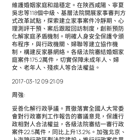
維護婚姻家庭和諧穩定。在陜西咸陽、寧夏
吳忠等118個中級、基層法院開展家事審判方
式改革試點，探索建立家事案件冷靜期、心
理測評干預、案后跟蹤回訪制度，創新預防
化解家庭矛盾機制。明確人身安全保護令頒
布程序，與行政機關、婦聯等建立協作機
制，構建反家暴網絡。各級法院審結婚姻家
庭案件175.2萬件，切實保障未成年人、婦
女、老年人、殘疾人等合法權益。
2017-03-12 09:21:09
周強:
妥善化解行政爭議。貫徹落實全國人大常委
會對行政審判工作報告的審議意見，保護行
政相對人合法權益，各級法院審結一審行政
案件22.5萬件，同比上升13.2%。加強北京、
上海跨行政區劃法院建設，推行行政案件異