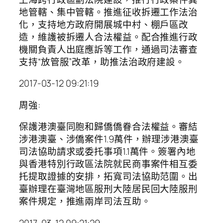
地管轄、集中管轄。推進征收拆遷工作法治
化，支持地方政府開展城中村、棚戶區改
造，維護被拆遷人合法權益。配合推進行政
機關負責人出庭應訴等工作，通過司法審查
支持“放管服”改革，助推法治政府建設。
2017-03-12 09:21:19
周強:
保護港澳臺同胞和歸僑僑眷合法權益。審結
涉港澳臺、涉僑案件1.9萬件，辦理涉港澳臺
司法協助請求或委托事項1.1萬件。簽署內地
與香港特別行政區法院就民商事案件相互委
托提取證據的安排，拓寬司法協助范圍。出
臺辦理在臺灣地區服刑大陸居民回大陸服刑
案件規定，推進兩岸司法互助。
2017-03-12 09:21:29