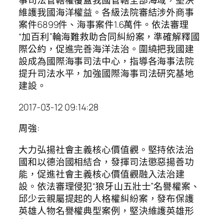
事司法管轄權覆蓋我國管轄全部海域，堅決
維護我國海洋權益。各級法院審結涉外商事
案件6899件、海事案件1.6萬件。依法審理
“加百利”輪海難救助合同糾紛案，準確解釋國
際公約，促進完善海洋法治。圍繞把我國建
設成為國際海事司法中心，指導各海事法院
提升司法水平，加強國際海事司法研究基地
建設。
2017-03-12 09:14:28
周強:
大力弘揚社會主義核心價值觀。堅持依法治
國和以德治國相結合，發揮司法懲惡揚善功
能，促進社會主義核心價值觀融入法治建
設。依法審理侵犯“狼牙山五壯士”名譽權案、
邱少云親屬提起的人格權糾紛案，發布保護
英雄人物名譽權典型案例，堅決維護英雄形