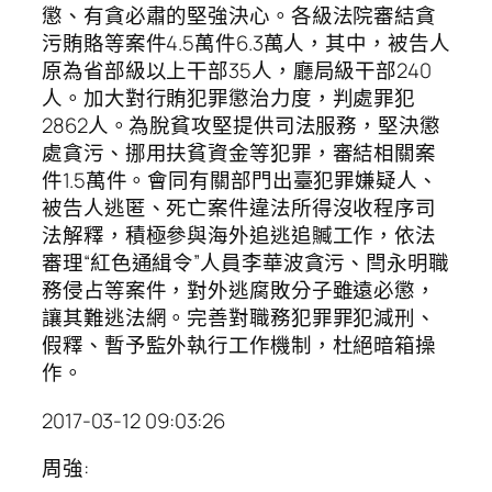
懲、有貪必肅的堅強決心。各級法院審結貪
污賄賂等案件4.5萬件6.3萬人，其中，被告人
原為省部級以上干部35人，廳局級干部240
人。加大對行賄犯罪懲治力度，判處罪犯
2862人。為脫貧攻堅提供司法服務，堅決懲
處貪污、挪用扶貧資金等犯罪，審結相關案
件1.5萬件。會同有關部門出臺犯罪嫌疑人、
被告人逃匿、死亡案件違法所得沒收程序司
法解釋，積極參與海外追逃追贓工作，依法
審理“紅色通緝令”人員李華波貪污、閆永明職
務侵占等案件，對外逃腐敗分子雖遠必懲，
讓其難逃法網。完善對職務犯罪罪犯減刑、
假釋、暫予監外執行工作機制，杜絕暗箱操
作。
2017-03-12 09:03:26
周強: