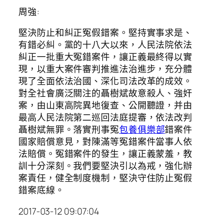
周強:
堅決防止和糾正冤假錯案。堅持實事求是、
有錯必糾。黨的十八大以來，人民法院依法
糾正一批重大冤錯案件，讓正義最終得以實
現，以重大案件審判推進法治進步，充分體
現了全面依法治國、深化司法改革的成效。
對全社會廣泛關注的聶樹斌故意殺人、強奸
案，由山東高院異地復查、公開聽證，并由
最高人民法院第二巡回法庭提審，依法改判
聶樹斌無罪。落實刑事冤
包養俱樂部
錯案件
國家賠償意見，對陳滿等冤錯案件當事人依
法賠償。冤錯案件的發生，讓正義蒙羞，教
訓十分深刻。我們要堅決引以為戒，強化辦
案責任，健全制度機制，堅決守住防止冤假
錯案底線。
2017-03-12 09:07:04