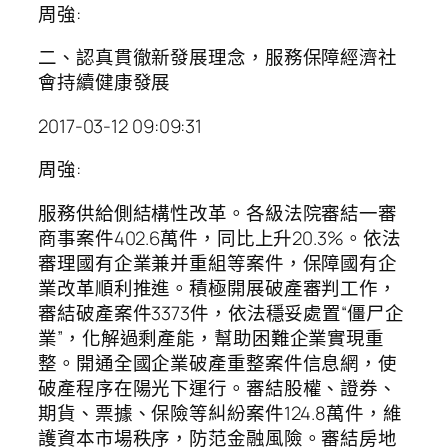
周強:
二、認真貫徹新發展理念，服務保障經濟社
會持續健康發展
2017-03-12 09:09:31
周強:
服務供給側結構性改革。各級法院審結一審
商事案件402.6萬件，同比上升20.3%。依法
審理國有企業兼并重組等案件，保障國有企
業改革順利推進。積極開展破產審判工作，
審結破產案件3373件，依法穩妥處置“僵尸企
業”，化解過剩產能，幫助困難企業實現重
整。開通全國企業破產重整案件信息網，使
破產程序在陽光下運行。審結股權、證券、
期貨、票據、保險等糾紛案件124.8萬件，維
護資本市場秩序，防范金融風險。審結房地