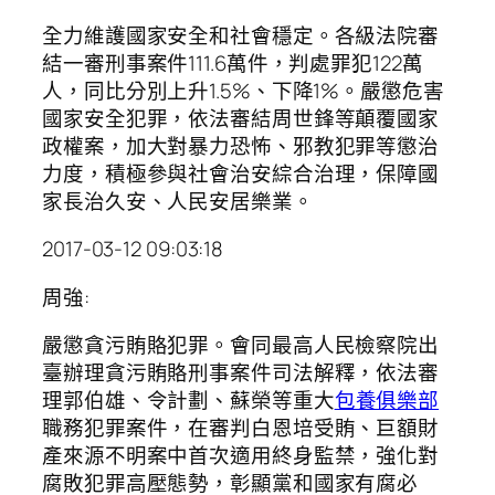
全力維護國家安全和社會穩定。各級法院審
結一審刑事案件111.6萬件，判處罪犯122萬
人，同比分別上升1.5%、下降1%。嚴懲危害
國家安全犯罪，依法審結周世鋒等顛覆國家
政權案，加大對暴力恐怖、邪教犯罪等懲治
力度，積極參與社會治安綜合治理，保障國
家長治久安、人民安居樂業。
2017-03-12 09:03:18
周強:
嚴懲貪污賄賂犯罪。會同最高人民檢察院出
臺辦理貪污賄賂刑事案件司法解釋，依法審
理郭伯雄、令計劃、蘇榮等重大
包養俱樂部
職務犯罪案件，在審判白恩培受賄、巨額財
產來源不明案中首次適用終身監禁，強化對
腐敗犯罪高壓態勢，彰顯黨和國家有腐必