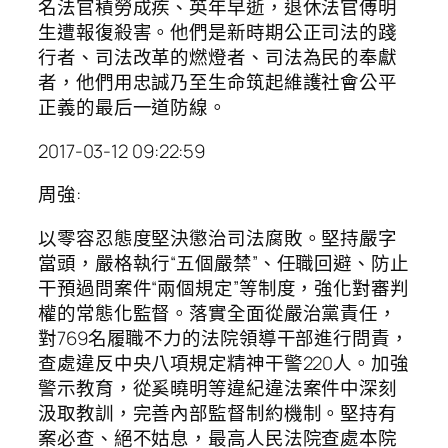
名法官積勞成疾、英年早逝，退休法官傅明
生遭報復殺害。他們是新時期公正司法的踐
行者、司法改革的燃燈者、司法為民的奉獻
者，他們用忠誠乃至生命筑起維護社會公平
正義的最后一道防線。
2017-03-12 09:22:59
周強:
以零容忍態度堅決懲治司法腐敗。堅持嚴字
當頭，嚴格執行“五個嚴禁”、任職回避、防止
干預過問案件“兩個規定”等制度，強化對審判
權的常態化監督。落實全面從嚴治黨責任，
對769名履職不力的法院領導干部進行問責，
查處違反中央八項規定精神干警220人。加強
警示教育，從奚曉明等違紀違法案件中深刻
汲取教訓，完善內部監督制約機制。堅持有
案必查、絕不姑息，最高人民法院查處本院