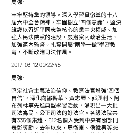
周強:
牢牢堅持黨的領導。深入學習貫徹黨的十八
屆六中全會精神，牢固樹立“四個意識”，堅決
維護以習近平同志為核心的黨中央權威。加
強人民法院黨的建設，嚴肅黨內政治生活，
加強黨內監督。扎實開展“兩學一做”學習教
育，不斷改進司法作風。
2017-03-12 09:22:45
周強:
堅定社會主義法治信仰。教育法官增強“四個
自信”，深化向鄒碧華、黃志麗、郭興利、阿
布列林等先進典型學習活動，涌現出一大批
司法為民、公正司法的好法官。各級法院共
有335個集體、612名個人受到中央有關部門
表彰獎勵。去年以來，周衛東、侯鐵男等36