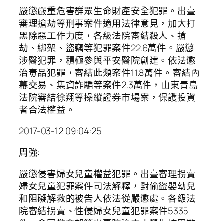
嚴懲嚴重危害群眾生命財產安全犯罪。出臺
審理搶劫等刑事案件適用法律意見，加大打
黑除惡工作力度，各級法院審結殺人、搶
劫、綁架、盜竊等犯罪案件22.6萬件。嚴懲
涉醫犯罪，積極參與平安醫院創建。依法懲
治毒品犯罪，審結此類案件11.8萬件。審結內
幕交易、集資詐騙等案件2.3萬件，山東青島
法院審結徐翔等操縱證券市場案，保護投資
者合法權益。
2017-03-12 09:04:25
周強:
嚴懲侵害婦女兒童權益犯罪。出臺審理拐賣
婦女兒童犯罪案件司法解釋，對偷盜嬰幼兒
和阻礙解救的被告人依法從嚴懲處。各級法
院審結拐賣、性侵婦女兒童犯罪案件5335