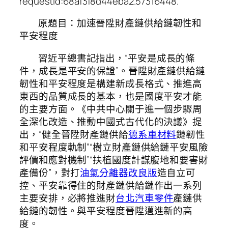
requestId:68af3f8d44eba2.57316448.
原題目：加速晉陞財產鏈供給鏈韌性和
平安程度
習近平總書記指出，“平安是成長的條
件，成長是平安的保證”。晉陞財產鏈供給鏈
韌性和平安程度是構建新成長格式、推進高
東西的品質成長的基本，也是國度平安才能
的主要方面。《中共中心關于進一個步驟周
全深化改造、推動中國式古代化的決議》提
出，“健全晉陞財產鏈供給
德系車材料
鏈韌性
和平安程度軌制”“樹立財產鏈供給鏈平安風險
評價和應對機制”“扶植國度計謀腹地和要害財
產備份”，對打
油氣分離器改良版
造自立可
控、平安靠得住的財產鏈供給鏈作出一系列
主要安排，必將推進財
台北汽車零件
產鏈供
給鏈的韌性。與平安程度晉陞邁進新的高
度。