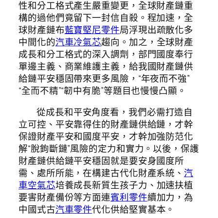
性和分工格式產生嚴重變更，全球財產鏈重
構的過他們竟留下一封信自殺。程加速，全
球財產鏈布
藍寶堅尼零件
局浮現出疏散化多
中間化的
汽車冷氣芯
趨向。加之，全球財產
成長和分工格式的深入調劑，部門國度奉行
單邊主義、商業維護主義，給我國財產鏈供
給鏈平安穩固帶來更多風險，“年夜而不強”
“全而不精”“韌中有脆”等題目也慢慢凸顯。
從成長和平安角度看，我們必需打造自
立可控、平安靠得住的財產鏈供給鏈，才幹
保證財產平安和國度平安，才幹加強防范化
解“脫鉤斷鏈”風險的定力和實力。以後，保護
財產鏈供給鏈平安穩固就是要安身國度所
需、處所所能，在構建古代化財產系統、
汽
車空氣芯
培養成長新質生孩子力、加速扶植
要害財產備份等方面連
賓利零件
續加力，為
中國式古
汽車零件
代化供給堅實基本。