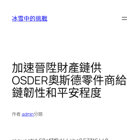
跳
至
冰雪中的挑戰
主
要
內
容
加速晉陞財產鏈供
OSDER奧斯德零件商給
鏈韌性和平安程度
作者:
admin
分類: