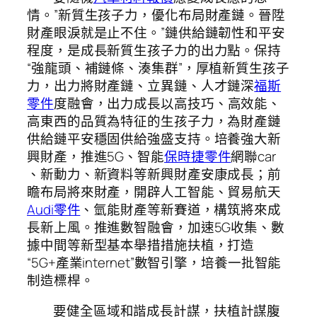
情。”新質生孩子力，優化布局財產鏈。晉陞
財產眼淚就是止不住。”鏈供給鏈韌性和平安
程度，是成長新質生孩子力的出力點。保持
“強龍頭、補鏈條、湊集群”，厚植新質生孩子
力，出力將財產鏈、立異鏈、人才鏈深
福斯
零件
度融會，出力成長以高技巧、高效能、
高東西的品質為特征的生孩子力，為財產鏈
供給鏈平安穩固供給強盛支持。培養強大新
興財產，推進5G、智能
保時捷零件
網聯car
、新動力、新資料等新興財產安康成長；前
瞻布局將來財產，開辟人工智能、貿易航天
Audi零件
、氫能財產等新賽道，構筑將來成
長新上風。推進數智融會，加速5G收集、數
據中間等新型基本舉措措施扶植，打造
“5G+產業internet”數智引擎，培養一批智能
制造標桿。
要健全區域和諧成長計謀，扶植計謀腹