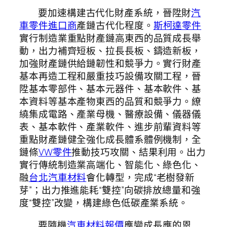
要加速構建古代化財產系統，晉陞財
汽
車零件進口商
產鏈古代化程度。
斯柯達零件
實行制造業重點財產鏈高東西的品質成長舉
動，出力補齊短板、拉長長板、鑄造新板，
加強財產鏈供給鏈韌性和競爭力。實行財產
基本再造工程和嚴重技巧設備攻關工程，晉
陞基本零部件、基本元器件、基本軟件、基
本資料等基本產物東西的品質和競爭力。繚
繞集成電路、產業母機、醫療設備、儀器儀
表、基本軟件、產業軟件、進步前輩資料等
重點財產鏈健全強化成長體系體例機制，全
鏈條
VW零件
推動技巧攻關、結果利用。出力
實行傳統制造業高端化、智能化、綠色化、
融
台北汽車材料
會化轉型，完成“老樹發新
芽”；出力推進能耗“雙控”向碳排放總量和強
度“雙控”改變，構建綠色低碳產業系統。
要隨機
汽車材料報價
應變成長應的恩