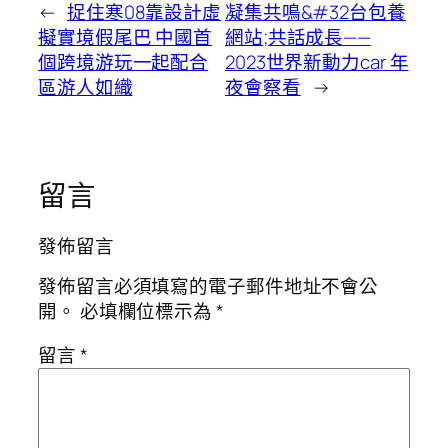
←
捉住寒08靠設計虛
凝集共鳴&#32台包養
擬實境假尾巴 中國首
網站;共話成長——
個跨境游玩一起配合
2023世界新動力car 年
區游人如織
夜會察看
→
留言
發佈留言
發佈留言必須填寫的電子郵件地址不會公
開。
必填欄位標示為
*
留言
*