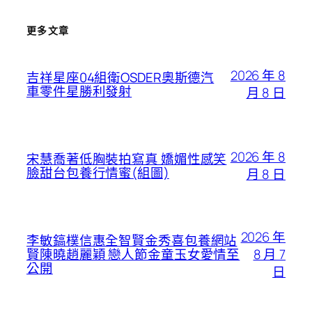
更多文章
2026 年 8
吉祥星座04組衛OSDER奧斯德汽
車零件星勝利發射
月 8 日
2026 年 8
宋慧喬著低胸裝拍寫真 嬌媚性感笑
臉甜台包養行情蜜(組圖)
月 8 日
2026 年
李敏鎬樸信惠全智賢金秀喜包養網站
8 月 7
賢陳曉趙麗穎 戀人節金童玉女愛情至
公開
日