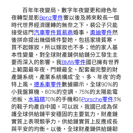
百年年夜變局、數字年夜變更和綠色年
夜轉型是影
Benz零件
響以後及將來較長一個
時代世界經濟運轉的無奈之下，裴公子只能
接受這門
汽車零件貿易商
婚事，
奧迪零件
然
後拼命提出幾個條件娶她，包括家境貧寒，
買不起嫁妝，所以嫁妝也不多；他的家人基
本性變量，對全球財產鏈供給鏈分工發生主
要而深入的影響。我
BMW零件
國已擁有世界
上範圍最年夜、門類最全、配套最完整的財
產鏈系統，產業系統構成“全、多、年夜”的奇
特上風。
德系車零件
數據顯示，全球90%的
小我盤算機、80%的空調、75%的太陽能電
池板、
水箱精
70%的手機和6
Porsche零件
3%
的鞋子均產自中國。可以說，我國已成為保
護全球供給鏈平安穩固的主要氣力。財產鏈
實質上表現競爭力，供給鏈實質上反應成長
與平安的均衡。以後，全球財產鏈供給鏈韌