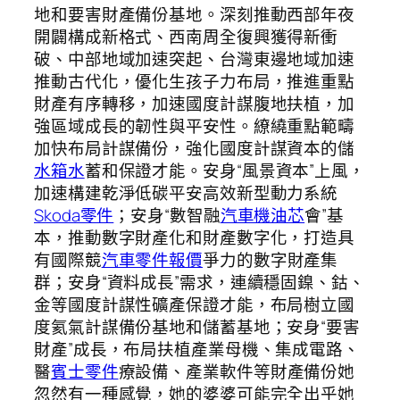
地和要害財產備份基地。深刻推動西部年夜
開闢構成新格式、西南周全復興獲得新衝
破、中部地域加速突起、台灣東邊地域加速
推動古代化，優化生孩子力布局，推進重點
財產有序轉移，加速國度計謀腹地扶植，加
強區域成長的韌性與平安性。繚繞重點範疇
加快布局計謀備份，強化國度計謀資本的儲
水箱水
蓄和保證才能。安身“風景資本”上風，
加速構建乾淨低碳平安高效新型動力系統
Skoda零件
；安身“數智融
汽車機油芯
會”基
本，推動數字財產化和財產數字化，打造具
有國際競
汽車零件報價
爭力的數字財產集
群；安身“資料成長”需求，連續穩固鎳、鈷、
金等國度計謀性礦產保證才能，布局樹立國
度氦氣計謀備份基地和儲蓄基地；安身“要害
財產”成長，布局扶植產業母機、集成電路、
醫
賓士零件
療設備、產業軟件等財產備份她
忽然有一種感覺，她的婆婆可能完全出乎她