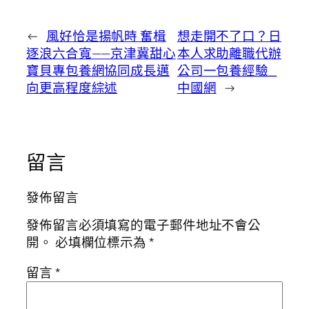
←
風好恰是揚帆時 奮楫
想走開不了口？日
逐浪六合寬——京津冀甜心
本人求助離職代辦
寶貝專包養網協同成長邁
公司一包養經驗_
向更高程度綜述
中國網
→
留言
發佈留言
發佈留言必須填寫的電子郵件地址不會公
開。
必填欄位標示為
*
留言
*