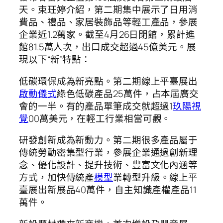
天。束玨婷介紹，第二期集中展示了日用消
費品、禮品、家居裝飾品等輕工產品，參展
企業近1.2萬家。截至4月26日閉館，累計進
館81.5萬人次，出口成交超過45億美元。展
現以下“新”特點：
低碳環保成為新亮點。第二期線上平臺展出
啟動儀式
綠色低碳產品25萬件，占本屆廣交
會的一半。有的產品單筆成交就超過1
玖陽視
覺
00萬美元，在輕工行業相當可觀。
研發創新成為新動力。第二期很多產品屬于
傳統勞動密集型行業，參展企業通過創新理
念、優化設計、提升技術、豐富文化內涵等
方式，加快傳統產
模型
業轉型升級。線上平
臺展出新展品40萬件，自主知識產權產品11
萬件。