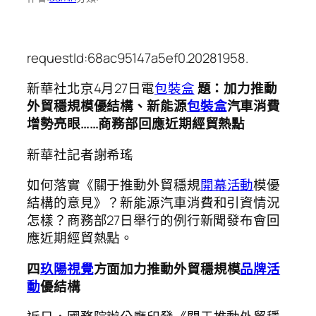
requestId:68ac95147a5ef0.20281958.
新華社北京4月27日電
包裝盒
題：加力推動
外貿穩規模優結構、新能源
包裝盒
汽車消費
增勢亮眼……商務部回應近期經貿熱點
新華社記者謝希瑤
如何落實《關于推動外貿穩規
開幕活動
模優
結構的意見》？新能源汽車消費和引資情況
怎樣？商務部27日舉行的例行新聞發布會回
應近期經貿熱點。
四
玖陽視覺
方面加力推動外貿穩規模
品牌活
動
優結構