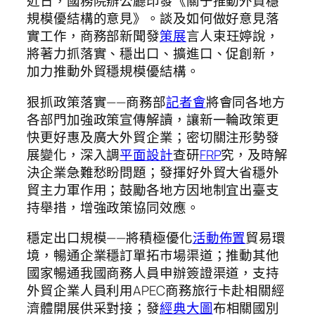
近日，國務院辦公廳印發《關于推動外貿穩
規模優結構的意見》。談及如何做好意見落
實工作，商務部新聞發
策展
言人束玨婷說，
將著力抓落實、穩出口、擴進口、促創新，
加力推動外貿穩規模優結構。
狠抓政策落實——商務部
記者會
將會同各地方
各部門加強政策宣傳解讀，讓新一輪政策更
快更好惠及廣大外貿企業；密切關注形勢發
展變化，深入調
平面設計
查研
FRP
究，及時解
決企業急難愁盼問題；發揮好外貿大省穩外
貿主力軍作用；鼓勵各地方因地制宜出臺支
持舉措，增強政策協同效應。
穩定出口規模——將積極優化
活動佈置
貿易環
境，暢通企業穩訂單拓市場渠道；推動其他
國家暢通我國商務人員申辦簽證渠道，支持
外貿企業人員利用APEC商務旅行卡赴相關經
濟體開展供采對接；發
經典大圖
布相關國別