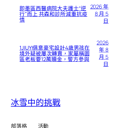
2026 年
即墨區西醫病院大夫護士“逆
8 月 5
行”而上 共森和診所減重抗疫
情
日
2026
1JIUYI俱意豪宅設計4歲男孩在
年 8
境外疑被屢次轉賣，家屬稱園
月 5
區老板要12萬贖金，警方參與
日
冰雪中的挑戰
部落格
活動