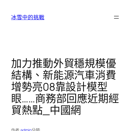
跳
至
冰雪中的挑戰
主
要
內
容
加力推動外貿穩規模優
結構、新能源汽車消費
增勢亮08靠設計模型
眼……商務部回應近期經
貿熱點_中國網
作者:
admin
分類: