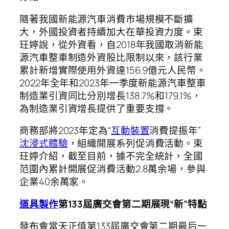
隨著我國新能源汽車消費市場規模不斷擴
大，外國投資者持續加大在華投資力度。束
玨婷說，從外資看，自2018年我國取消新能
源汽車整車制造外資股比限制以來，該行業
累計新增實際使用外資達156.9億元人民幣。
2022年全年和2023年一季度新能源汽車整車
制造業引資同比分別增長138.7%和179.1%，
為制造業引資增長提供了重要支撐。
商務部將2023年定為“
互動裝置
消費提振年”
沈浸式體驗
，組織開展系列促消費活動。束
玨婷介紹，截至目前，據不完全統計，全國
范圍內累計開展促消費活動2.8萬余場，參與
企業40余萬家。
道具製作
第133屆廣交會第二期展現“新”特點
發布會當天正值第133屆廣交會第二期最后一