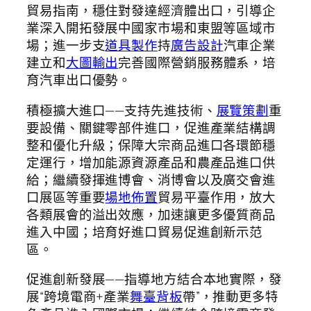
貿易指南，穩住對發達經濟體出口，引導企
業深入開拓發展中國家市場和東盟等區域市
場；進一步支
道具製作
持
廣告設計
汽車企業
建立和
大圖輸出
完善國際營銷服務體系，培
育汽車出口優勢。
積極擴大進口——支持先進技術、
展覽策劃
重
要設備、關鍵零部件進口，促進產業結構調
整和優化升級；保障大宗商品進口各環節穩
定運行，增加能源資源產品和農產品進口供
給；繼續發揮進博會、消博會以及廣交會進
口展區等重要
場地佈置
貿易平臺作用，放大
各類展會的溢出效應，加速讓更多優質商品
進入中國；培育好進口貿易促進創新示范
區。
促進創新發展——指導地方結合本地實際，發
展“跨境電商+產業
舞臺背板
帶”，推動更多特