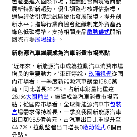
色產品進入國際市場；繼續結合跨境電商發
展新特點新趨勢，優化調整考核評估指標，
通過評估引導綜試區優化發展環境，提升創
新水平；指導行業商協會組織制定外貿產品
綠色低碳標準，支持相關產品
啟動儀式
開拓
國際市場
展場設計
。
新能源汽車繼續成為汽車消費市場亮點
“近年來，新能源汽車成為拉動汽車消費市場
增長的重要動力。”束玨婷說，
玖陽視覺
從國
內市場看，一季度新能源汽車銷量158.6萬
輛，同比增長26.2%，占新車銷量比重達
26.1%
大圖輸出
，繼續成為汽車消費市場亮
點；從國際市場看，全球新能源汽車市
包裝
盒
場需求保持增長，一季度我國新能源汽車
出口額95.5億美元，占汽車出口比重提升至
44.7%，拉動整體出口增長0
啟動儀式
.6個百
分點。