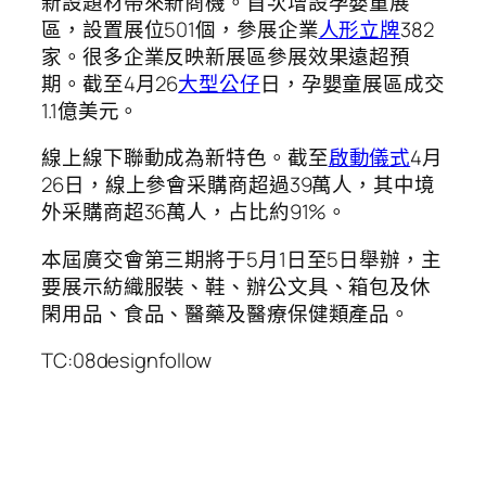
新設題材帶來新商機。首次增設孕嬰童展
區，設置展位501個，參展企業
人形立牌
382
家。很多企業反映新展區參展效果遠超預
期。截至4月26
大型公仔
日，孕嬰童展區成交
1.1億美元。
線上線下聯動成為新特色。截至
啟動儀式
4月
26日，線上參會采購商超過39萬人，其中境
外采購商超36萬人，占比約91%。
本屆廣交會第三期將于5月1日至5日舉辦，主
要展示紡織服裝、鞋、辦公文具、箱包及休
閑用品、食品、醫藥及醫療保健類產品。
TC:08designfollow