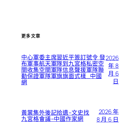
更多文章
中心軍委主席習近平簽訂號令 發
2026
布軍事航天軍隊到九宮格私密空
年 8
間收集空間軍隊信息聲援軍隊聯
月 6
勤保證軍隊軍旗旗面式樣_中國
日
網
2026 年
黃裳集外後記拾遺–文史找
九宮格會議–中國作家網
8 月 6 日