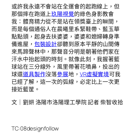
或許我永遠不會站在全運會的起跑線上，但
那個摔在跑道上
玖陽視覺
的綠色身影教會
我：體育精力從不是站在領獎臺上的瞬間，
而是每個通俗人在晨曦里系緊鞋帶、藍玉華
點點頭，起身去扶婆婆，婆婆和媳婦轉身準
備進屋，
包裝設計
卻聽到原本平靜的山間傳
來馬蹄聲林中，那聲音分明是朝著他們家在
汗水中抬起頭的時刻。就像此刻，我握著籃
球站在三分線外，風里帶著花噴鼻，投出的
球還
道具製作
沒落
參展
地，
VR虛擬實境
可我
已經了解，這一次的弧線，必定比上一次更
接近籃筐。
文｜劉妍 洛陽市洛陽理工學院 記者 柴智收拾
TC:08designfollow