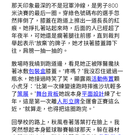
那天印象最深的不是冠軍沖線，是男子800
米決賽的最后一圈。穿綠色號碼布的選手忽
然摔倒了，膝蓋在跑道上擦出一道長長的紅
痕。她掙扎著站起來時，后面的人已經超了
年夜半，可她還是瘸著腿往前挪，直到裁判
舉起表示“放棄”的牌子，她才扶著膝蓋蹲下
往，肩膀一抽一抽的。
散場時我繞到跑道邊，看見她正被隊醫攙扶
著冰敷
包裝盒
膝蓋。“疼嗎？”我沒忍住遞過一
瓶水，她接過時笑了笑，顯露兩
活動佈置
顆
小虎牙：“比第一次練變速跑時摔進沙坑輕多
了
策展
。”
舞台背板
她說本身
平面設計
練了七
年，這是第一次離
人形立牌
全運會正賽這么
近，“就算走，也得把這圈跑完。”
回學校的路上，秋風卷著落葉打在臉上。我
突然想起本身籃球聯賽輸球那天，躲在器材