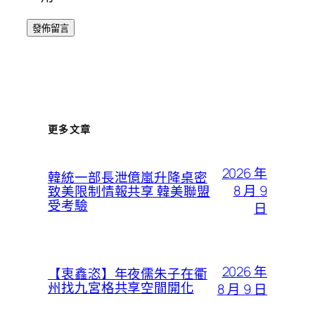
更多文章
2026 年
韓統一部長泄億嵐升降桌密
8 月 9
致美限制情報共享 韓美聯盟
受考驗
日
2026 年
【衷鑫恣】年夜儒朱子在衢
州找九宮格共享空間開化
8 月 9 日