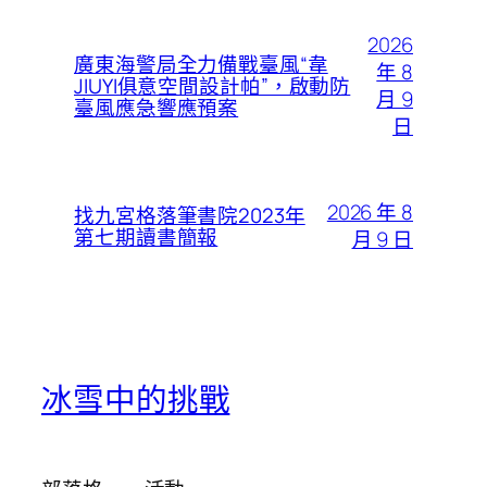
2026
廣東海警局全力備戰臺風“韋
年 8
JIUYI俱意空間設計帕”，啟動防
月 9
臺風應急響應預案
日
2026 年 8
找九宮格落筆書院2023年
第七期讀書簡報
月 9 日
冰雪中的挑戰