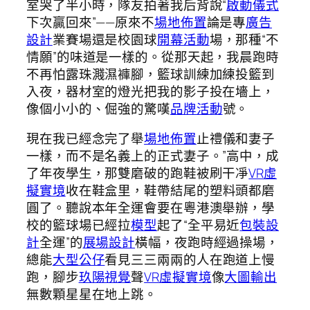
室哭了半小時，隊友拍著我后背說“
啟動儀式
下次贏回來”——原來不
場地佈置
論是專
廣告
設計
業賽場還是校園球
開幕活動
場，那種“不
情願”的味道是一樣的。從那天起，我晨跑時
不再怕露珠濺濕褲腳，籃球訓練加練投籃到
入夜，器材室的燈光把我的影子投在墻上，
像個小小的、倔強的驚嘆
品牌活動
號。
現在我已經念完了舉
場地佈置
止禮儀和妻子
一樣，而不是名義上的正式妻子。”高中，成
了年夜學生，那雙磨破的跑鞋被刷干凈
VR虛
擬實境
收在鞋盒里，鞋帶結尾的塑料頭都磨
圓了。聽說本年全運會要在粵港澳舉辦，學
校的籃球場已經拉
模型
起了“全平易近
包裝設
計
全運”的
展場設計
橫幅，夜跑時經過操場，
總能
大型公仔
看見三三兩兩的人在跑道上慢
跑，腳步
玖陽視覺
聲
VR虛擬實境
像
大圖輸出
無數顆星星在地上跳。