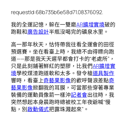
requestId:68b735b6e58d71.08376092.
我的全運記憶，躲在一雙磨
AR擴增實境
破的
跑鞋和
廣告設計
半瓶沒喝完的礦泉水里。
高一那年秋天，怙恃帶我往看全運會的田徑
預選賽。坐在看臺上時，我總不由得瞟向跑
道——那是我天天遲早都會打卡的“老處所”，
只是此刻鋪著鮮紅的塑膠，比我們
AR擴增實
境
學校煤渣跑道軟和太多。發令槍
道具製作
響時，看臺上
奇藝果影像
的歡呼聲浪差點
奇
藝果影像
掀翻我的耳膜，可當那些穿著專業
裝備的運動員像箭一樣沖
記者會
出往時，我
突然想起本身晨跑時總被校工年夜爺喊“慢
點，別
啟動儀式
把露珠濺起來”。