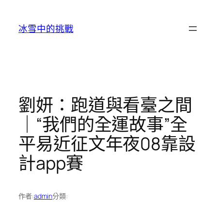
跳
至
冰雪中的挑戰
主
要
內
容
劉妍：跑道與看臺之間
｜“我們的全運故事”全
平易近征文年夜08靠設
計app賽
作者:
admin
分類: