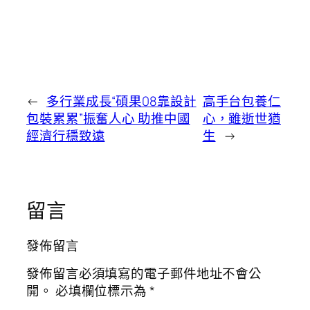
←
多行業成長“碩果08靠設計
高手台包養仁
包裝累累”振奮人心 助推中國
心，雖逝世猶
經濟行穩致遠
生
→
留言
發佈留言
發佈留言必須填寫的電子郵件地址不會公
開。
必填欄位標示為
*