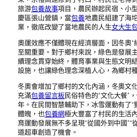
旅游
包養故事
項目，農民辦起民宿、小
慶區張山營鎮，當
包養
地農民組建了海
業，徹底改變了當地農民的人生
女大生
奧運效應不僅體現在經濟層面，因冬奧“
至關重要。對于鄉村來說，綠色是發展
續理念貫穿始終，體育事業與生態文明
設施，也讓綠色理念深植人心，為鄉村
冬奧會增加了鄉村的文化內涵，冬奧文化
充滿
包養留言板
民俗特色的“文化大餐”
年。在民間智慧輔助下，冰雪運動有了“
體魄，也
包養網
極大豐富了村民的生活
育運動發展無不多呈現“從國外到中國”“
道超車創造了機會。