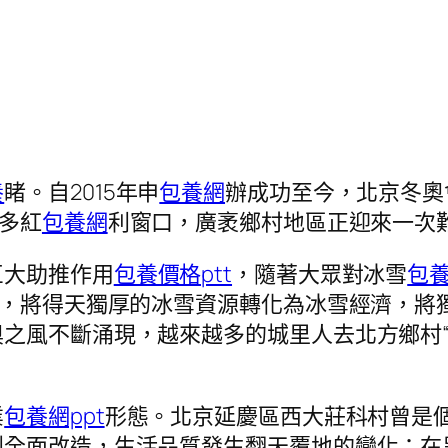
養
睹。自2015年申
包養網
辦成功至今，北京冬奧
很多紅
包養網
利窗口，廣袤鄉村地區正迎來一次
巨大助推作用
包養價格ptt
，隨著大眾對冰雪
包
濟，將得天獨厚的冰雪資源轉化為冰雪經濟，將
風不斷涌現，越來越多的城里人去北方鄉村“找
業
包養網ppt
形態。北京延慶區西大莊科村曾是
到全面改造，生活品質發生翻天覆地的變化；在