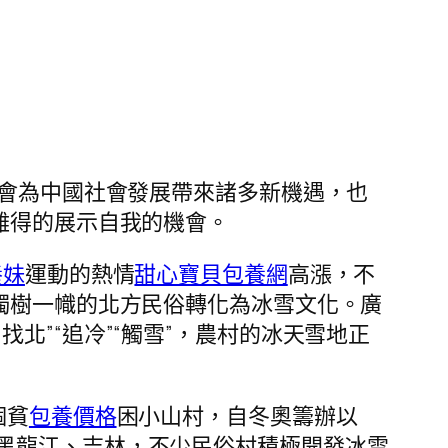
會為中國社會發展帶來諸多新機遇，也
難得的展示自我的機會。
養妹
運動的熱情
甜心寶貝包養網
高漲，不
獨樹一幟的北方民俗轉化為冰雪文化。廣
北”“追冷”“觸雪”，農村的冰天雪地正
個貧
包養價格
困小山村，自冬奧籌辦以
黑龍江、吉林，不少民俗村積極開發冰雪