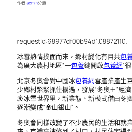
作者:
admin
分類:
requestId:68977df00b94d1.08872110.
冰雪熱情撲面而來，鄉村變化有目共
包
為廣大農村地區“一
包養
鍵開啟
包養網
”
北京冬奧會對中國冰
包養網
雪產業產生
少鄉村緊緊抓住機遇，發展“冬奧＋”經
袤冰雪世界里，新業態、新模式借由冬奧之
逐漸變成“金山銀山”。
冬奧會同樣改變了不少農民的生活和就
來，京禮高速修到了村口，村民住宅得