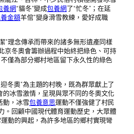
包養網
“貓冬”變成
包養網
了“忙冬”；在延
包養金額
羊倌”變身滑雪教練，愛好成職
潔”理念傳承而帶來的諸多無形遺產同樣
北京冬奧會籌辦過程中始終把綠色、可持
。不僅為部分鄉村地區留下永久性的綠色
迎冬奧”為主題的村晚，既為群眾獻上了
會的冰雪激情，呈現與眾不同的冬奧文化
活動，冰雪
包養意思
運動不僅強健了村民
力。回顧中國現代體育運動歷史，大眾體
雪運動的興起，為許多地區的鄉村實現彎