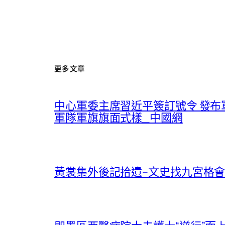
更多文章
中心軍委主席習近平簽訂號令 發
軍隊軍旗旗面式樣_中國網
黃裳集外後記拾遺–文史找九宮格會