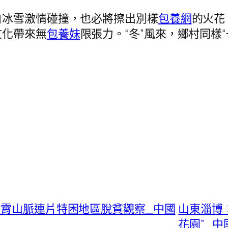
白冰雪激情碰撞，也必將擦出別樣
包養網
的火花
文化帶來無
包養妹
限張力。“冬”風來，鄉村同樣“
羅霄山脈連片特困地區脫貧觀察_中國
山東淄博：
花園”_中