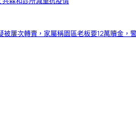
上 共森和診所減重抗疫情
境外疑被屢次轉賣，家屬稱園區老板要12萬贖金，