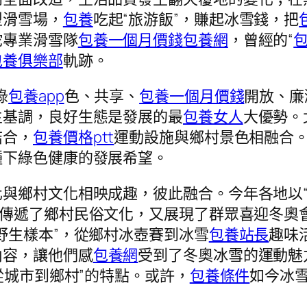
型滑雪場，
包養
吃起“旅游飯”，賺起冰雪錢，把
坨專業滑雪隊
包養一個月價錢
包養網
，曾經的“
包養俱樂部
軌跡。
綠
包養app
色、共享、
包養一個月價錢
開放、廉
主基調，良好生態是發展的最
包養女人
大優勢。
結合，
包養價格ptt
運動設施與鄉村景色相融合
種下綠色健康的發展希望。
與鄉村文化相映成趣，彼此融合。今年各地以“
，傳遞了鄉村民俗文化，又展現了群眾喜迎冬奧
野生樣本”，從鄉村冰壺賽到冰雪
包養站長
趣味
內容，讓他們感
包養網
受到了冬奧冰雪的運動魅
從城市到鄉村”的特點。或許，
包養條件
如今冰