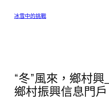
跳
至
冰雪中的挑戰
主
要
內
容
“冬”風來，鄉村
鄉村振興信息門戶