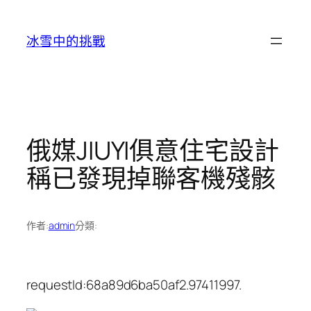
跳
至
冰雪中的挑戰
主
要
內
容
俄媒JIUYI俱意住宅設計
稱已發現掉聯客機殘骸
作者:
admin
分類:
requestId:68a89d6ba50af2.97411997.