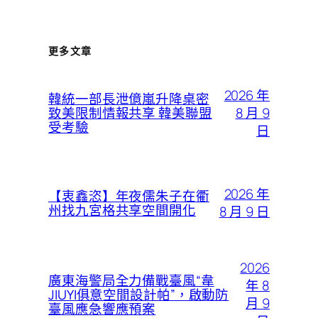
更多文章
2026 年
韓統一部長泄億嵐升降桌密
8 月 9
致美限制情報共享 韓美聯盟
受考驗
日
2026 年
【衷鑫恣】年夜儒朱子在衢
州找九宮格共享空間開化
8 月 9 日
2026
廣東海警局全力備戰臺風“韋
年 8
JIUYI俱意空間設計帕”，啟動防
月 9
臺風應急響應預案