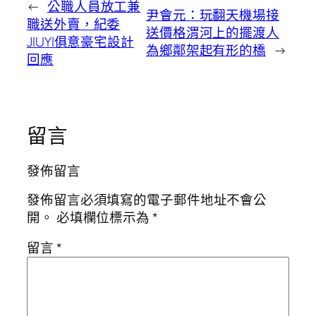
←
公職人員放工兼
尹會元：玩翻天機場接
職送外賣，紀委
送價格渭河上的擺渡人
JIUYI俱意豪宅設計
為鄉鄰架起有形的橋
→
回應
留言
發佈留言
發佈留言必須填寫的電子郵件地址不會公
開。
必填欄位標示為
*
留言
*