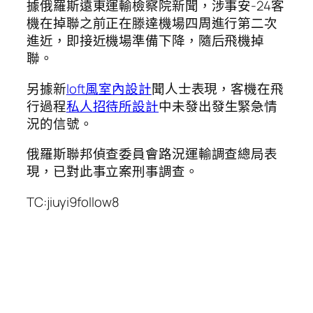
據俄羅斯遠東運輸檢察院新聞，涉事安-24客
機在掉聯之前正在滕達機場四周進行第二次
進近，即接近機場準備下降，隨后飛機掉
聯。
另據新
loft風室內設計
聞人士表現，客機在飛
行過程
私人招待所設計
中未發出發生緊急情
況的信號。
俄羅斯聯邦偵查委員會路況運輸調查總局表
現，已對此事立案刑事調查。
TC:jiuyi9follow8