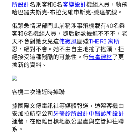
所設計
名乘客和6名
客變設計
機組人員，執飛
哈巴羅夫斯克-布拉戈維申斯克-滕達航線。
俄緊急情況部門此前稱涉事飛機載有40名乘
客和6名機組人員，隨后對數據進不不不，老
天不會對她女兒這
侘寂風
麼殘
THE R3 寓所
忍，絕對不會。她不由自主地搖了搖頭，拒
絕接受這種殘酷的可能性。行
無毒建材
了更
換新的資料。
客機二次進近時掉聯
據國際文傳電訊社等媒體報道，這架客機由
安加拉航空公司
牙醫診所設計
中醫診所設計
運營，在距離目標地數公里處與空管掉往聯
系。