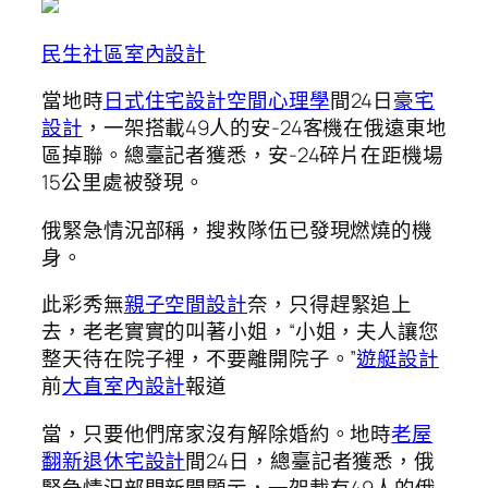
民生社區室內設計
當地時
日式住宅設計
空間心理學
間24日
豪宅
設計
，一架搭載49人的安-24客機在俄遠東地
區掉聯。總臺記者獲悉，安-24碎片在距機場
15公里處被發現。
俄緊急情況部稱，搜救隊伍已發現燃燒的機
身。
此彩秀無
親子空間設計
奈，只得趕緊追上
去，老老實實的叫著小姐，“小姐，夫人讓您
整天待在院子裡，不要離開院子。”
遊艇設計
前
大直室內設計
報道
當，只要他們席家沒有解除婚約。地時
老屋
翻新
退休宅設計
間24日，總臺記者獲悉，俄
緊急情況部門新聞顯示，一架載有49人的俄