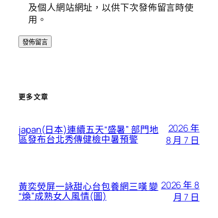
及個人網站網址，以供下次發佈留言時使
用。
更多文章
2026 年
japan(日本)連續五天“盛暑” 部門地
區發布台北秀傳健檢中暑預警
8 月 7 日
2026 年 8
黃奕熒屏一詠甜心台包養網三嘆 變
“煥”成熟女人風情(圖)
月 7 日