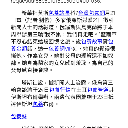
requestId:68c301015cc309.04001036.
新華社莫斯
包養站長
科7
台灣包養網
月21
日電（記者 劉愷）多家俄羅斯媒體21日徵引
新聞人士的話報道，俄羅斯與烏克蘭將于本
周舉辦第三輪“我不累，我們再走吧。”藍雨華
不忍心結束這段回憶之旅。說
包養故事
實
包
養金額
話，這一
包養網VIP
刻，她真的覺得很
慚愧。作為女兒，她對父母的理解還不如奴
隸。她真為蘭家的女兒感到羞恥，為自己的
父母感直接會談。
塔斯社說，據新聞人士流露，俄烏第三
輪會談將于24日
包養行情
在土耳
包養管道
其
伊斯坦布爾舉辦，兩邊代表團能夠于23日抵
達伊斯坦
包養
布爾。
包養妹