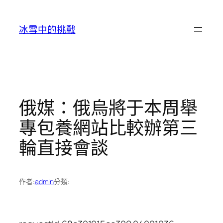
跳
至
冰雪中的挑戰
主
要
內
容
俄媒：俄烏將于本周舉
專包養網站比較辦第三
輪直接會談
作者:
admin
分類: