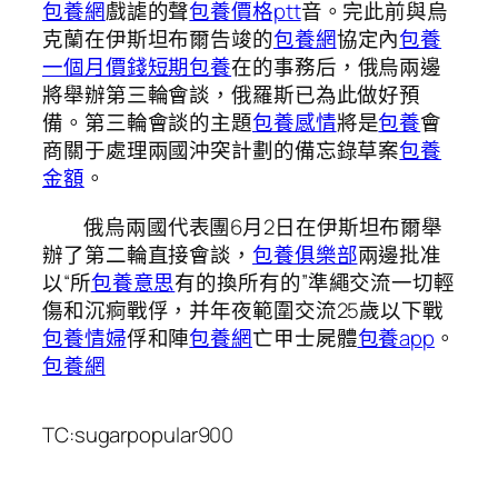
包養網
戲謔的聲
包養價格ptt
音。完此前與烏
克蘭在伊斯坦布爾告竣的
包養網
協定內
包養
一個月價錢
短期包養
在的事務后，俄烏兩邊
將舉辦第三輪會談，俄羅斯已為此做好預
備。第三輪會談的主題
包養感情
將是
包養
會
商關于處理兩國沖突計劃的備忘錄草案
包養
金額
。
俄烏兩國代表團6月2日在伊斯坦布爾舉
辦了第二輪直接會談，
包養俱樂部
兩邊批准
以“所
包養意思
有的換所有的”準繩交流一切輕
傷和沉痾戰俘，并年夜範圍交流25歲以下戰
包養情婦
俘和陣
包養網
亡甲士屍體
包養app
。
包養網
TC:sugarpopular900