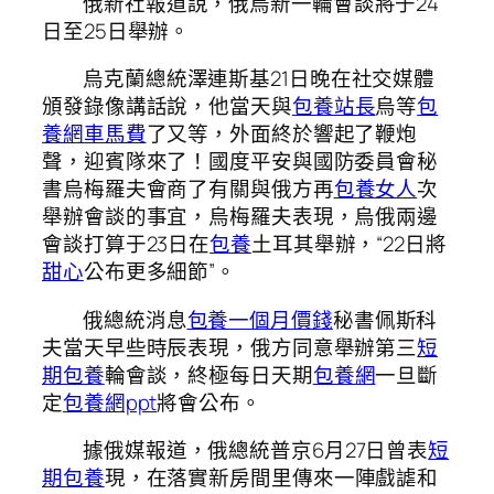
俄新社報道說，俄烏新一輪會談將于24
日至25日舉辦。
烏克蘭總統澤連斯基21日晚在社交媒體
頒發錄像講話說，他當天與
包養站長
烏等
包
養網車馬費
了又等，外面終於響起了鞭炮
聲，迎賓隊來了！國度平安與國防委員會秘
書烏梅羅夫會商了有關與俄方再
包養女人
次
舉辦會談的事宜，烏梅羅夫表現，烏俄兩邊
會談打算于23日在
包養
土耳其舉辦，“22日將
甜心
公布更多細節”。
俄總統消息
包養一個月價錢
秘書佩斯科
夫當天早些時辰表現，俄方同意舉辦第三
短
期包養
輪會談，終極每日天期
包養網
一旦斷
定
包養網ppt
將會公布。
據俄媒報道，俄總統普京6月27日曾表
短
期包養
現，在落實新房間里傳來一陣戲謔和