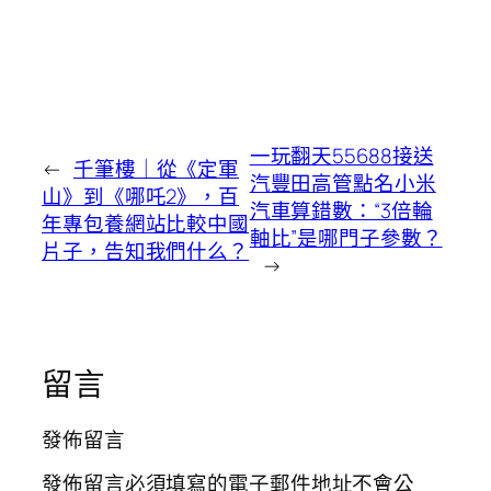
一玩翻天55688接送
←
千筆樓｜從《定軍
汽豐田高管點名小米
山》到《哪吒2》，百
汽車算錯數：“3倍輪
年專包養網站比較中國
軸比”是哪門子參數？
片子，告知我們什么？
→
留言
發佈留言
發佈留言必須填寫的電子郵件地址不會公