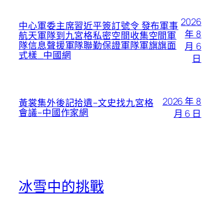
2026
中心軍委主席習近平簽訂號令 發布軍事
年 8
航天軍隊到九宮格私密空間收集空間軍
隊信息聲援軍隊聯勤保證軍隊軍旗旗面
月 6
式樣_中國網
日
2026 年 8
黃裳集外後記拾遺–文史找九宮格
會議–中國作家網
月 6 日
冰雪中的挑戰