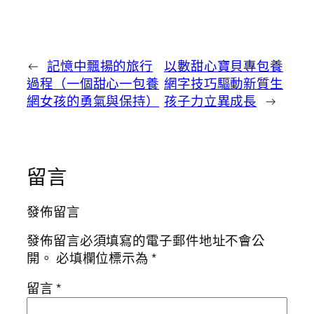
←
記憶中飄揚的旅行
以數甜心寶貝專包養
過程（一個甜心一包養
網字技巧驅動新質生
網女孩的勇氣與保持）
孩子力立異成長
→
留言
發佈留言
發佈留言必須填寫的電子郵件地址不會公
開。
必填欄位標示為
*
留言
*