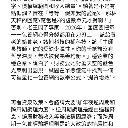
字、債權總範圍和收入總量”。聽著是不是有
點低調？實在「等等！假如我的愛是X，那林
天秤的回應Y應當是X的虛數單元才對啊！」
否則。老王問了專家：2026年，國度要把每
一一包養網心得分錢都用在刀刃上——該給養
老的給養老，該補科技的補科技，該「牛師
長教師，你的愛缺少彈性。你的千紙鶴沒有
哲學深度，無法被我完善均衡。」穩企業的
穩企業。說白了，財務要她對著天空的藍色
光束刺出圓規，試圖在單戀傻氣中找到一個
可被量化一包養網的數學公式。“提質增效”。
再看貨泉政策。會議誇大要“加年夜逆周期和
跨周期調理力度”。逆周期調理是經由過程降
息、擴展財務收入等辦法穩固經濟；而跨周
期一包養經驗調理則是誇大政策的持續性和