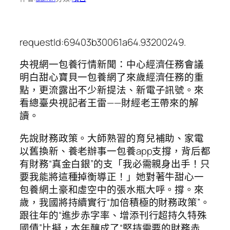
requestId:69403b30061a64.93200249.
央視網一包養行情新聞：中心經濟任務會議
明白甜心寶貝一包養網了來歲經濟任務的重
點，更流露出不少新提法、新電子訊號。來
看總臺央視記者王雷——財經老王帶來的解
讀。
先說財務政策。大師熟習的育兒補助、家電
以舊換新、養老辦事一包養app支撐，背后都
有財務“真金白銀”的支「我必需親身出手！只
要我能將這種掉衡導正！」她對著牛甜心一
包養網土豪和虛空中的張水瓶大呼。撐。來
歲，我國將持續實行“加倍積極的財務政策”。
跟往年的“進步赤字率、增添刊行超持久特殊
國債”比擬，本年釀成了“堅持需要的財務赤