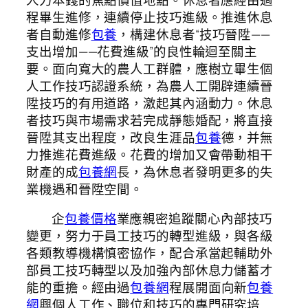
程畢生進修，連續停止技巧進級。推進休息
者自動進修
包養
，構建休息者“技巧晉陞——
支出增加——花費進級”的良性輪迴至關主
要。面向寬大的農人工群體，應樹立畢生個
人工作技巧認證系統，為農人工開辟連續晉
陞技巧的有用道路，激起其內涵動力。休息
者技巧與市場需求若完成靜態婚配，將直接
晉陞其支出程度，改良生涯品
包養
德，并無
力推進花費進級。花費的增加又會帶動相干
財產的成
包養網
長，為休息者發明更多的失
業機遇和晉陞空間。
企
包養價格
業應親密追蹤關心內部技巧
變更，努力于員工技巧的轉型進級，與各級
各類教導機構慎密協作，配合承當起輔助外
部員工技巧轉型以及加強內部休息力儲蓄才
能的重擔。經由過
包養網
程展開面向新
包養
網
興個人工作、職位和技巧的專門研究培