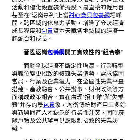
活動和優化設置裝備擺設。最直接的僱用會
甚至在“返崗專列”上當
甜心寶貝包養網
場睜
開。跨區域的休息力活動，增進了分歧經濟
成長程度和
包養
資本天賦各地域間的經濟一
起配合和成長。
晉陞返崗
包養網
開工實效性的“組合拳”
面對全球經濟不斷定性增添、行業轉型
與職位變更招致的復雜失業情勢，需求協同
當局、行業及企業氣力，在全國性失業平臺
搭建、產教融會、公共辦事、財稅政策等方
面構成政策組合，實在處理“招工難”與“失業
難”并存的景
包養
象，均衡傳統財產用工多餘
與新興財產人才缺乏的行業性沖突，同時廢
除戶籍及公共辦事供應限制招致的失業妨
礙。