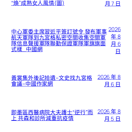
“煥”成熟女人風情(圖)
月 7 日
2026
中心軍委主席習近平簽訂號令 發布軍事
年 8
航天軍隊到九宮格私密空間收集空間軍
隊信息聲援軍隊聯勤保證軍隊軍旗旗面
月 6
式樣_中國網
日
2026 年 8
黃裳集外後記拾遺–文史找九宮格
會議–中國作家網
月 6 日
2026 年 8
即墨區西醫病院大夫護士“逆行”而
上 共森和診所減重抗疫情
月 5 日