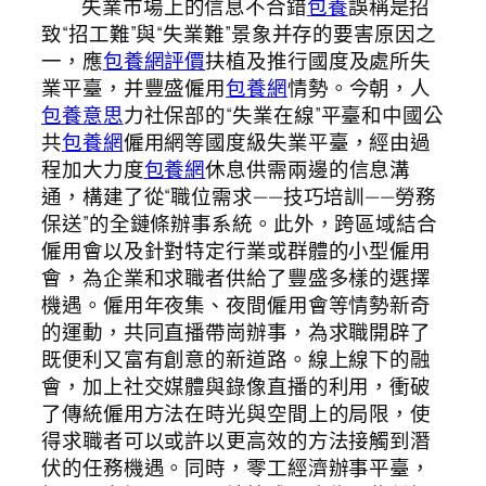
失業市場上的信息不合錯
包養
誤稱是招
致“招工難”與“失業難”景象并存的要害原因之
一，應
包養網評價
扶植及推行國度及處所失
業平臺，并豐盛僱用
包養網
情勢。今朝，人
包養意思
力社保部的“失業在線”平臺和中國公
共
包養網
僱用網等國度級失業平臺，經由過
程加大力度
包養網
休息供需兩邊的信息溝
通，構建了從“職位需求——技巧培訓——勞務
保送”的全鏈條辦事系統。此外，跨區域結合
僱用會以及針對特定行業或群體的小型僱用
會，為企業和求職者供給了豐盛多樣的選擇
機遇。僱用年夜集、夜間僱用會等情勢新奇
的運動，共同直播帶崗辦事，為求職開辟了
既便利又富有創意的新道路。線上線下的融
會，加上社交媒體與錄像直播的利用，衝破
了傳統僱用方法在時光與空間上的局限，使
得求職者可以或許以更高效的方法接觸到潛
伏的任務機遇。同時，零工經濟辦事平臺，