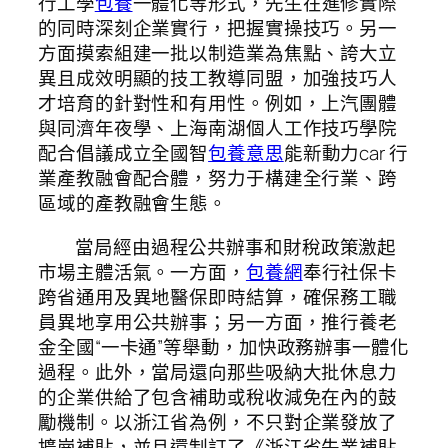
行工學
包養
一體化等形式，先生在進修實際
的同時深刻企業實行，把握實操技巧。另一
方面摸索組建一批以制造業為焦點、誇大立
異且成效明顯的技工教導同盟，加強技巧人
才培育的針對性和有用性。例如，上汽團體
與同濟年夜學、上海南湖個人工作技巧學院
配合倡議成立全國智
包養意思
能新動力car 行
業產教融會配合體，努力于構建全行業、跨
區域的產教融會生態。
當局經由過程公共辦事和財稅政策激起
市場主體活氣。一方面，
包養網
奉行社保卡
跨省通用及異地醫保即時結算，確保務工職
員異地享用公共辦事；另一方面，推行養老
金全國“一卡通”等舉動，加快政務辦事一體化
過程。此外，當局還向那些吸納大批休息力
的企業供給了包含補助或稅收減免在內的鼓
勵機制。以浙江省為例，不只對企業發放了
擴崗補貼，並且還制訂了《浙江省失業補貼