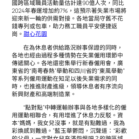
國跨區域職員活動量估計達90億人次，同比
2024年春運增加約7%，這預示著失業市場將
迎來新一輪的供需對接。各地當局守舊不花
錢專列或包車，助力務工職員平安便捷返
崗。
甜心花園
在為休息者供給路況辦事保證的同時，
各地也經由過程多種情勢在失業僱用環節中
傳遞關心。各地還密集舉行新春僱用會，廣
東省的“南粵春熱”舉動和四川省的“東風舉動”
等系列僱用運動在知足以後失業需求的同
時，也推進財產進級，領導休息者有序流向
新興財產和高端制造業。
“點對點”中轉運輸辦事與各地多樣化的僱
用運動相聯合，有用增進了休息力反駁。資
本“媽媽，我女兒沒事，就是有點難過，我為
彩煥感到難過。”藍玉華鬱悶，沉聲道：“彩歡
的父母，一定對女兒充滿怨恨吧？的跨區域