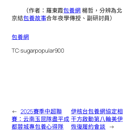
（作者：羅東霞
包養網
楊哲，分辨為北
京結
包養故事
合年夜學傳授、副研討員）
包養網
TC:sugarpopular900
←
2025賽季中超聯
伊核台包養網協定相
賽：云南玉昆隊盡平成
干方啟動第八輪美伊
都蓉城專包養心得隊
恢復履約會談
→