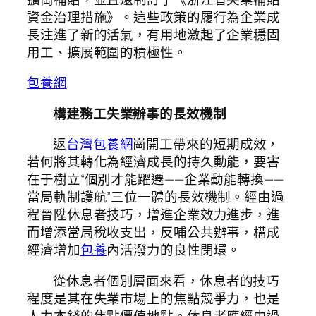
資金治理措施》。這些政策的履行為企業成
長注進了新的活氣，有用地激起了企業穩固
用工、擴展範圍的積極性。
包養網
構建務工失業辦事的長效機制
返
台灣包養網
崗開工帶來的短期成效，
若何將其轉化為經濟成長的持久動能，要害
在于樹立“個別才能躍遷——企業動能轉換——
當局軌制護航”三位一體的長效機制。經由過
程晉陞休息者技巧，增進企業效力進步，進
而增添當局稅收支出，反哺公共辦事，構成
經濟增加
包養
內活潑力的良性閉環。
從休息者個別層面來看，休息者的技巧
程度是其在失業市場上的焦點競爭力，也是
人力本錢的焦點價值地點。休息者應經由過