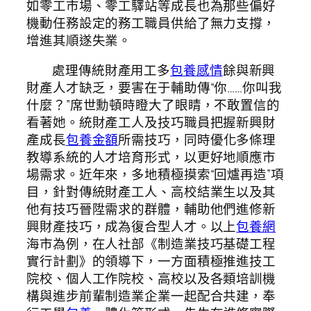
如零工市場、零工驛站等成長也為那些偏好
機動任務設定的務工職員供給了無力支撐，
增進其順遂失業。
處理傳統財產用工多
包養感情
餘與新興
財產人才缺乏，要害在于輔助傳“你……你叫我
什麼？”席世勳頓時瞪大了眼睛，不敢置信的
看著她。統財產工人及技巧職員把握新興財
產成長
包養金額
所需技巧，同時優化多條理
教導系統的人才培育形式，以更好地順應市
場需求。近年來，多地積極摸索“回爐再造”項
目，針對傳統財產工人、高校結業生以及其
他有技巧晉陞需求的群體，輔助他們進修新
興財產技巧，成為復合型人才。以上
包養網
海市為例，在人社部《制造業技巧基礎工程
實行計劃》的領導下，一方面積極推進技工
院校、個人工作院校、高校以及各類培訓機
構與進步前輩制造業企業一起配合共建，奉