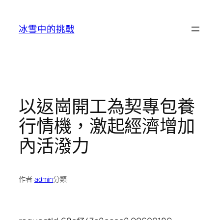
跳
至
冰雪中的挑戰
主
要
內
容
以返崗開工為契專包養
行情機，激起經濟增加
內活潑力
作者:
admin
分類: