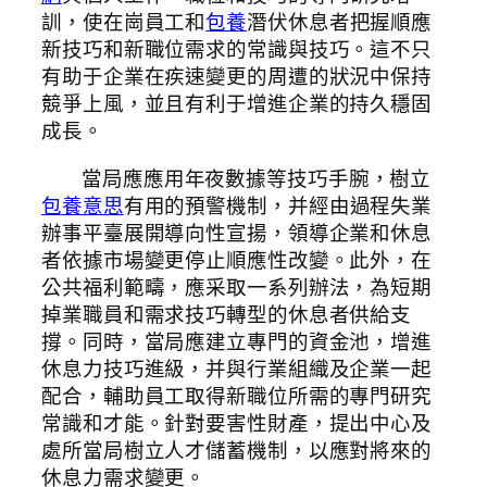
訓，使在崗員工和
包養
潛伏休息者把握順應
新技巧和新職位需求的常識與技巧。這不只
有助于企業在疾速變更的周遭的狀況中保持
競爭上風，並且有利于增進企業的持久穩固
成長。
當局應應用年夜數據等技巧手腕，樹立
包養意思
有用的預警機制，并經由過程失業
辦事平臺展開導向性宣揚，領導企業和休息
者依據市場變更停止順應性改變。此外，在
公共福利範疇，應采取一系列辦法，為短期
掉業職員和需求技巧轉型的休息者供給支
撐。同時，當局應建立專門的資金池，增進
休息力技巧進級，并與行業組織及企業一起
配合，輔助員工取得新職位所需的專門研究
常識和才能。針對要害性財產，提出中心及
處所當局樹立人才儲蓄機制，以應對將來的
休息力需求變更。