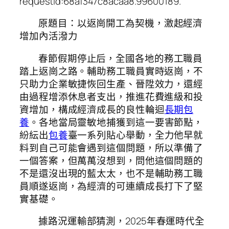
requestId:68af347c8acaa8.99600189.
原題目：以返崗開工為契機，激起經濟
增加內活潑力
春節假期停止后，全國各地的務工職員
踏上返崗之路。輔助務工職員實時返崗，不
只助力企業敏捷恢回生產、晉陞效力，還經
由過程增添休息者支出，推進花費進級和投
資增加，構成經濟成長的良性輪迴
長期包
養
。各地當局靈敏地捕獲到這一要害節點，
紛紜出
包養
臺一系列貼心舉動，全力他早就
料到自己可能會遇到這個問題，所以準備了
一個答案，但萬萬沒想到，問他這個問題的
不是還沒出現的藍太太，也不是輔助務工職
員順遂返崗，為經濟的可連續成長打下了堅
實基礎。
據路況運輸部猜測，2025年春運時代全