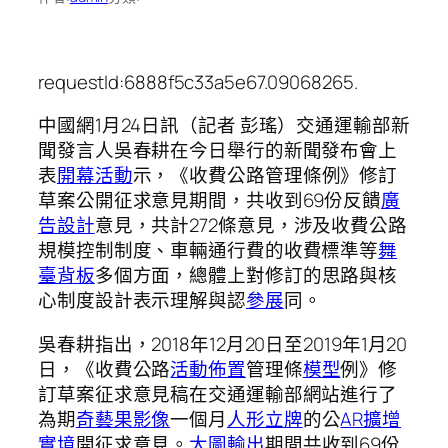
requestId:6888f5c33a5e67.09068265.
中國網1月24日訊（記者 彭瑤）交通運輸部新
聞發言人吳春耕在今日舉行的新聞發布會上
表
開幕活動
示，《收費公路管理條例》修訂
草案公開征求意見期間，共收到69份反饋
廣
告設計
意見，共計272條意見，涉及收費公路
規模控制制度、車輛通行費的收費標準等
舞
臺背板
多個方面，總體上對修訂的思路與核
心制度設計表示理解與認
參展
同。
吳春耕指出，2018年12月20日至2019年1月20
日，《收費公路
活動佈置
管理條
模型
例》修
訂草案征求意見稿在交通運輸部網站進行了
為期
奇藝果影像
一個月
人形立牌
的公
AR擴增
實境
開征求意見。
大圖輸出
期間共收到69份