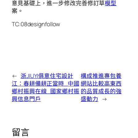
意見基礎上，進一步修改完善修訂草
模型
案。
TC:08designfollow
←
浙JIUYI俱意住宅設計
構成推進專包養
江：春耕備耕正當時_中國
網站比較高東西
鄉村振興在線_國家鄉村振
的品質成長的強
興信息門戶
盛動力
→
留言