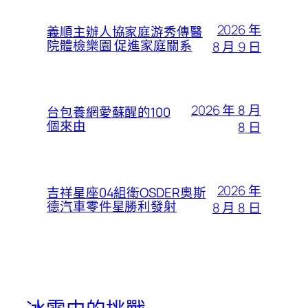
2026 年
義順主辦人協家庭游秀傳醫
院體檢樂園 促進家庭關系
8 月 9 日
2026 年 8 月
台包養網愛蘇醒的100
個來由
8 日
2026 年
吉祥星座04組衛OSDER奧斯
德汽車零件星勝利發射
8 月 8 日