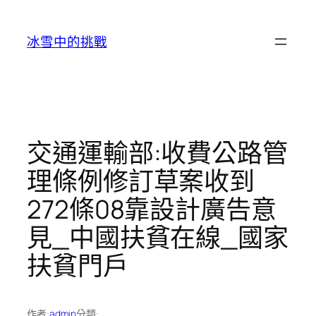
跳
至
冰雪中的挑戰
主
要
內
容
交通運輸部:收費公路管
理條例修訂草案收到
272條08靠設計廣告意
見_中國扶貧在線_國家
扶貧門戶
作者:
admin
分類: