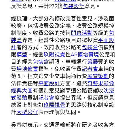
反饋意見，共計272條
包裝設計
意見。
經梳理，大部分為修改完善性意見，涉及面
較廣，包括收費公路定義、收費公路規模控
制制度、收費公路的技術
開幕活動
等級的
包
裝盒
界定、經營性公路項目選擇投資
平面設
計
者的方式、政府收費公路的
包裝盒
償債期
限
模型
、經營
玖陽視覺
性
AR擴增實境
公路項
目的經營
包裝盒
期限、車輛通行
策展
費的收
費
場地佈置
標準、免收通行費
記者會
車輛的
范圍、拒交逃交少交車輛通行費
展覽策劃
的
法律責任等
平面設計
方面。雖然
奇藝果影像
經典大圖
有個別意見對高速公路養護收
沈浸
式體驗
費制
記者會
度提出異議，但反饋意見
總體上對修訂
玖陽視覺
的思路與核心制度設
計
大型公仔
表示理解與認同。
吳春耕表示，交通運輸部將在研究吸收各方