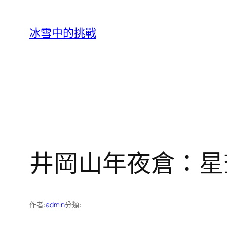
跳
至
冰雪中的挑戰
主
要
內
容
井岡山年夜倉：星
作者:
admin
分類: