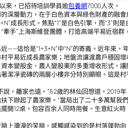
年以來，已招待培訓學員逾
包養網
7000人次。
的深層動力，在于白色資本與綠色財產的融會
N”成長形式。焦點“1”是白色引擎，而“3”
“牽手”上海斯維登團體，打造高端平易近宿群
—這恰是“1+3+N”中“N”的寄義。近年來
導村平易近成長農家樂；地盤流讓渡農戶穩固增
、資本變股金、農人變股東的多重增收形式，讓
潔凈瓷磚的兩層小樓非分特別顯眼。這是村
，離家也遠。”62歲的林仙回想道。2019
扶下辦起了農家樂。“當局出了二十多萬幫我們
開12桌，包容百余人同時用餐。生意紅火時
上瀰漫的笑臉，感觸感染到的是村落蓬勃向