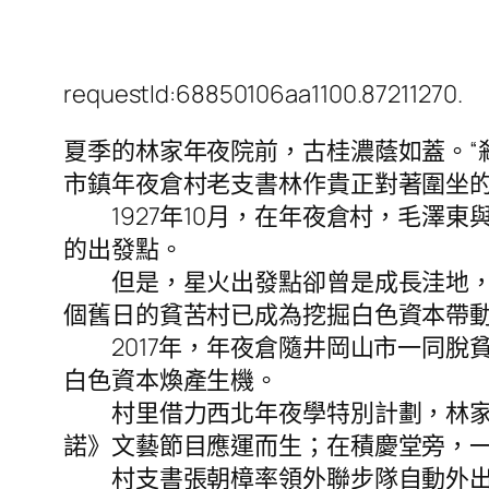
requestId:68850106aa1100.87211270.
夏季的林家年夜院前，古桂濃蔭如蓋。“殺
市鎮年夜倉村老支書林作貴正對著圍坐
1927年10月，在年夜倉村，毛澤東
的出發點。
但是，星火出發點卻曾是成長洼地，冷
個舊日的貧苦村已成為挖掘白色資本帶
2017年，年夜倉隨井岡山市一同脫貧
白色資本煥產生機。
村里借力西北年夜學特別計劃，林家年
諾》文藝節目應運而生；在積慶堂旁，一
村支書張朝樟率領外聯步隊自動外出開