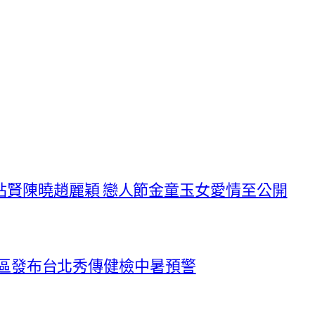
站賢陳曉趙麗穎 戀人節金童玉女愛情至公開
部門地區發布台北秀傳健檢中暑預警