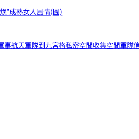
煥”成熟女人風情(圖)
布軍事航天軍隊到九宮格私密空間收集空間軍隊