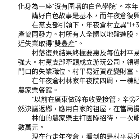
化身為一座“沒有圍墻的白色學院”。本
講好白色故事是基本，而年夜倉復興
在黨支部引領下，年夜倉村立異“1+3+
產協同發力。村所有人全體以地盤進股，
近失業取得“雙豐產”。
村落復興結果終極要惠及每位村平易近—
強大。村黨支部牽頭成立游玩公司，領
門口的失業職位。村平易近資產變財富
在年夜倉村林家年夜院四周，一棟貼著
農家樂餐館。
“以前在廣東做碎布收受接管，辛勞不說
然決議返鄉，應用自家的祖屋，在當局攙
林仙的農家樂主打團隊招待，一次能擺
數萬元。
現在行走年夜倉，看到的是村平易近臉