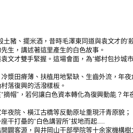
土豬、擺米酒，昔時毛澤東同道與袁文才的‘殺
的先生，講述著這里產生的白色故事。
與袁文才雙手緊握。這場會面，為“鄉村包抄城
漿田瘠薄、扶植用地緊缺、生齒外流，年夜
動村落復興的活潑樣板。
“摘帽”，若何讓白色資本轉化為復興動能？年夜
夜院、橫江古橋等反動原址重現汗青原貌；
座干打壘的“白色講習所”拔地而起……
闢客源，與井岡山干部學院等十余家機構樹