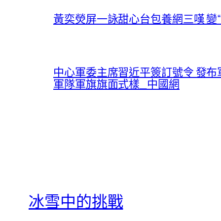
黃奕熒屏一詠甜心台包養網三嘆 變“
中心軍委主席習近平簽訂號令 發
軍隊軍旗旗面式樣_中國網
冰雪中的挑戰