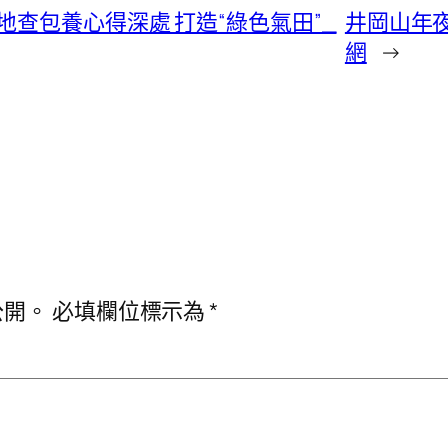
查包養心得深處 打造“綠色氣田”_
井岡山年
網
→
公開。
必填欄位標示為
*