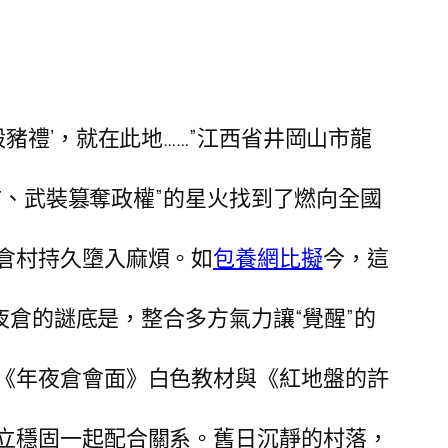
豬禮’，就在此地……”江西省井岡山市龍
市、武裝篡奪政權”的星火找到了燃向全國
倉村持久墮入麻煩。如
包養網比擬
今，這
倉的謎底是，整合多方氣力讓“覺醒”的
《年夜倉會面》白色教材與《紅地盤的許
立穩固一起配合關系。舊日沉靜的村落，