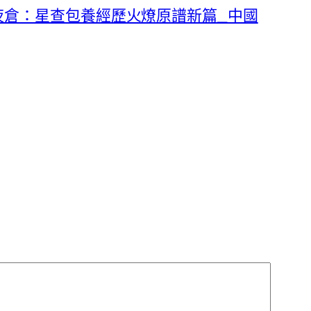
夜倉：星查包養經歷火燎原譜新篇_中國