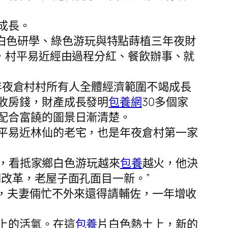
成長。
則是白色研學、綠色游玩與特點蒔植三年夜財
，村平易近經由過程分紅、餐飲辦事、就
，年夜倉村村所有人全體經濟範圍不竭成長
收房錢，財產成長發明
包養網
30多個家
配合富饒的圖景日漸清楚。
平易近林仙的老宅，也是年夜倉村第一家
年，看抵家鄉白色游玩越來
包養
越火，他決
改革，老屋子面孔面目一新。”
，夫妻倆忙不外來還得請輔佐，一年增收
上的活氣。在這
包養
片白色熱土上，新的