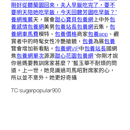
剛好從聽蘭園回來，夫人早飯吃完了，要不
要明天陪她吃早飯，今天回聽芳園吃早飯？”
養網推薦
天，展會
甜心寶貝包養網
上中外
包
養感情
包養網
美男
包養站長
包養網
云集，
包
養網車馬費
模特、
包養價格
商家
包養app
、觀
賞者中的時髦女性冷艷搶鏡，
包養
為展
包養
覽會增加新看點。
包養網VIP
中
包養站長
國網
焦
包養網單次
源源
甜心花園
包養網
“你剛才說
你爸媽要教訓席家甚麼？”藍玉華不耐煩的問
道。上一世，她見識過司馬昭對席家的心，
所以並不意外。她更好奇攝
TC:sugarpopular900