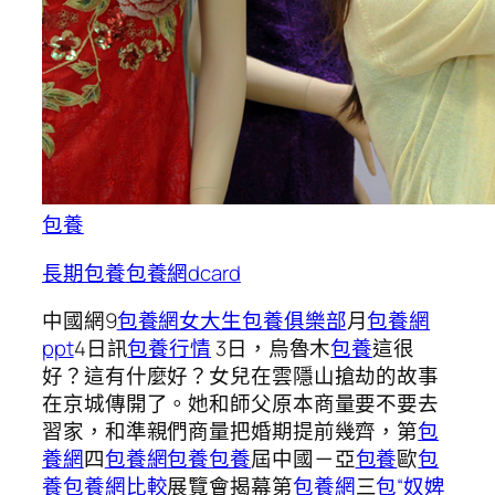
包養
長期包養
包養網dcard
中國網9
包養網
女大生包養俱樂部
月
包養網
ppt
4日訊
包養行情
3日，烏魯木
包養
這很
好？這有什麼好？女兒在雲隱山搶劫的故事
在京城傳開了。她和師父原本商量要不要去
習家，和準親們商量把婚期提前幾齊，第
包
養網
四
包養網
包養
包養
屆中國－亞
包養
歐
包
養
包養網比較
展覽會揭幕第
包養網
三
包“奴婢