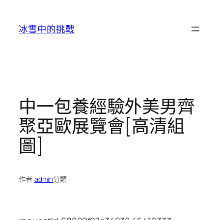
跳
至
冰雪中的挑戰
主
要
內
容
中一包養經驗外美男齊
聚亞歐展覽會[高清組
圖]
作者:
admin
分類: