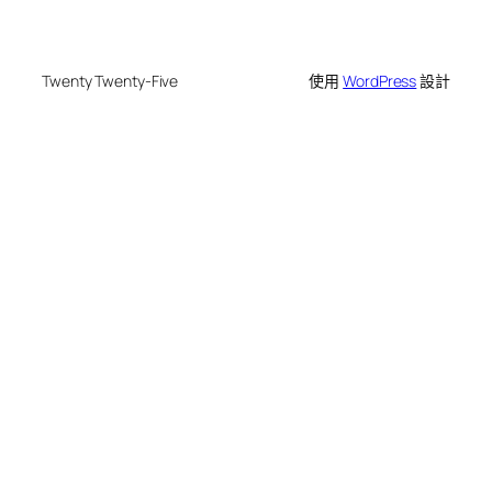
Twenty Twenty-Five
使用
WordPress
設計