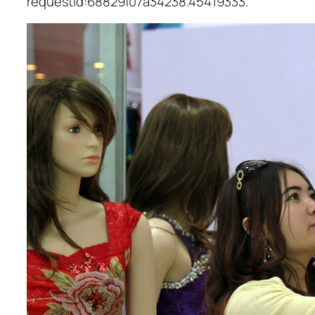
requestId:68829f07a34238.45419333.