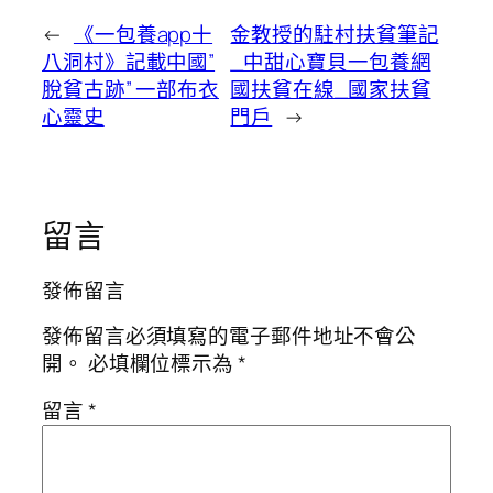
←
《一包養app十
金教授的駐村扶貧筆記
八洞村》記載中國”
_中甜心寶貝一包養網
脫貧古跡” 一部布衣
國扶貧在線_國家扶貧
心靈史
門戶
→
留言
發佈留言
發佈留言必須填寫的電子郵件地址不會公
開。
必填欄位標示為
*
留言
*