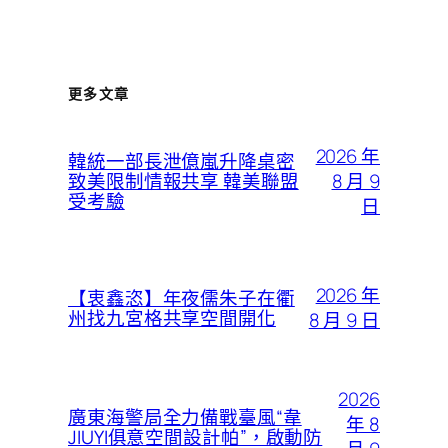
更多文章
2026 年
韓統一部長泄億嵐升降桌密
8 月 9
致美限制情報共享 韓美聯盟
受考驗
日
2026 年
【衷鑫恣】年夜儒朱子在衢
州找九宮格共享空間開化
8 月 9 日
2026
廣東海警局全力備戰臺風“韋
年 8
JIUYI俱意空間設計帕”，啟動防