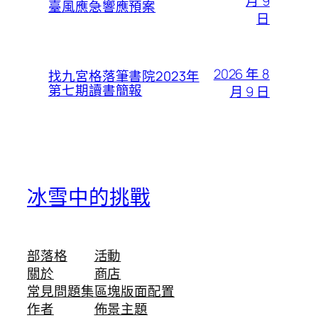
月 9
臺風應急響應預案
日
2026 年 8
找九宮格落筆書院2023年
第七期讀書簡報
月 9 日
冰雪中的挑戰
部落格
活動
關於
商店
常見問題集
區塊版面配置
作者
佈景主題