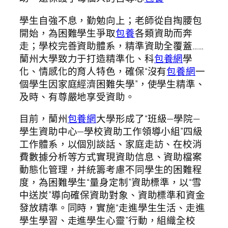
學生自強不息，勤勉向上；老師從自掏腰包
開始，為困難學生爭取
包養
各類資助而奔
走；學校完善資助體系，精準資助全覆蓋……
蘭州大學致力于打造精準化、科
包養網
學
化、情感化的育人特色，確保“沒有
包養網
一
個學生因家庭經濟困難失學”，使學生精準、
及時、有尊嚴地享受資助。
目前，蘭州
包養網
大學形成了“班級—學院—
學生資助中心—學校資助工作領導小組”四級
工作體系，以個別談話、家庭走訪、在校消
費數據分析等方式實現資助信息、資助檔案
動態化管理，并統籌考慮不同學生的困難程
度，為困難學生“量身定制”資助標準，以“雪
中送炭”導向確保資助對象、資助標準和資金
發放精準。同時，實施“走進學生生活、走進
學生學習、走進學生心靈”行動，組織全校