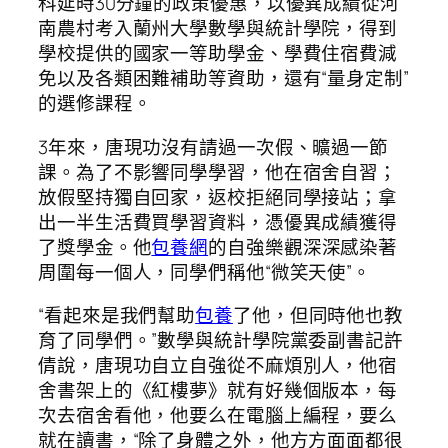
科延時30分鐘的政策優惠，以優異成績從河
南農村考入蘭州大學數學與統計學院，得到
學校提供的國家一等助學金、學費住宿費減
免以及各類困難補助等資助，還有“量身定制”
的選修課程。
3年來，唐現功沒有請過一次假、曠過一節
課。為了不影響同學學習，他在宿舍自習；
放假堅持獨自回家，返校拒絕同學接站；拿
出一半生活費買學習資料，憑優異成績獲得
了獎學金。他
包養網
的自強樂觀深深感染著
周圍每一個人，同學們稱他“微笑天使”。
“看起來是我們幫助
包養
了他，但同時他也教
育了同學們。”數學與統計學院黨委副書記許
倩說，唐現功自立自強從不麻煩別人，他宿
舍書架上的《紅樓夢》就有好幾個版本，每
次去宿舍看他，他要么在電腦上編程，要么
就在讀書，“除了身體之外，他方方面面都很