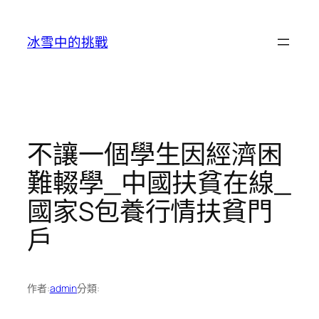
跳
至
冰雪中的挑戰
主
要
內
容
不讓一個學生因經濟困
難輟學_中國扶貧在線_
國家S包養行情扶貧門
戶
作者:
admin
分類: