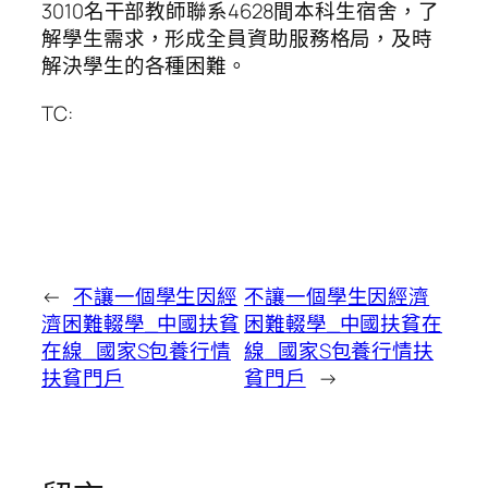
3010名干部教師聯系4628間本科生宿舍，了
解學生需求，形成全員資助服務格局，及時
解決學生的各種困難。
TC:
←
不讓一個學生因經
不讓一個學生因經濟
濟困難輟學_中國扶貧
困難輟學_中國扶貧在
在線_國家S包養行情
線_國家S包養行情扶
扶貧門戶
貧門戶
→