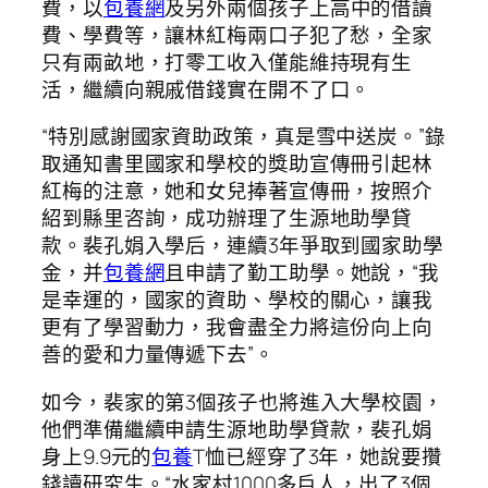
費，以
包養網
及另外兩個孩子上高中的借讀
費、學費等，讓林紅梅兩口子犯了愁，全家
只有兩畝地，打零工收入僅能維持現有生
活，繼續向親戚借錢實在開不了口。
“特別感謝國家資助政策，真是雪中送炭。”錄
取通知書里國家和學校的獎助宣傳冊引起林
紅梅的注意，她和女兒捧著宣傳冊，按照介
紹到縣里咨詢，成功辦理了生源地助學貸
款。裴孔娟入學后，連續3年爭取到國家助學
金，并
包養網
且申請了勤工助學。她說，“我
是幸運的，國家的資助、學校的關心，讓我
更有了學習動力，我會盡全力將這份向上向
善的愛和力量傳遞下去”。
如今，裴家的第3個孩子也將進入大學校園，
他們準備繼續申請生源地助學貸款，裴孔娟
身上9.9元的
包養
T恤已經穿了3年，她說要攢
錢讀研究生。“水家村1000多戶人，出了3個