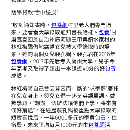
助學貸款“雪中送炭”
“收到通知書時，
包養網
村里老人們專門過
來，要看看大學錄取通知書長啥樣。
包養
”甘
肅臨夏回族自治州廣河縣三甲集鎮水家村的
林紅梅驕傲地講述女兒被大學錄取時的場
景，她的兩個女兒裴孔娟、裴孔君在2016年
包養網
、2017年先后考入蘭州大學，兒子今
年高考又取得了超出一本線近40分的好
包養
成績。
林紅梅將自己曾因貧困而中斷的“求學夢”寄托
在兒女身上，與兒女們一起背英語單詞、做
數學題，“想盡一切辦法讓他們上學，將來有
個好前途”。在經歷裴孔娟被重點大學錄取的
短暫喜悅后，一年6000多元的學費
包養
、住
宿費，未來平均每月1000元的生
包養網
活