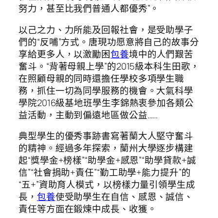
努力，甚至比我們普通人都優秀”。
以己之力、力所能及回報社會，是受助學子
們的“反哺”方式。唐現功愿意將自己的故事分
享給更多人，以激勵困
包養
境中的人們艱苦
奮斗。“背著母親上學”的2015級本科生田歌，
在照顧母親的同時還擔任學校多項學生職
務，抓住一切為同學服務的機會。大氣科學
學院2016級基地班學生李錦熱衷參加各類公
益活動，主動到偏遠地區做公益……
典型學生的優秀事跡書寫著蘭大人堅守奮斗
的精神。經過多年探索，蘭州大學逐步構建
起“獎學金+榜樣”“助學金+感恩”“助學貸款+誠
信”“社會捐助+責任”“勤工助學+能力提升”的
“五+”資助育人模式，以榜樣力量引領學生成
長，
包養
使受助學生在自信、感恩、誠信、
責任等方面在鍛煉中成長、收獲。