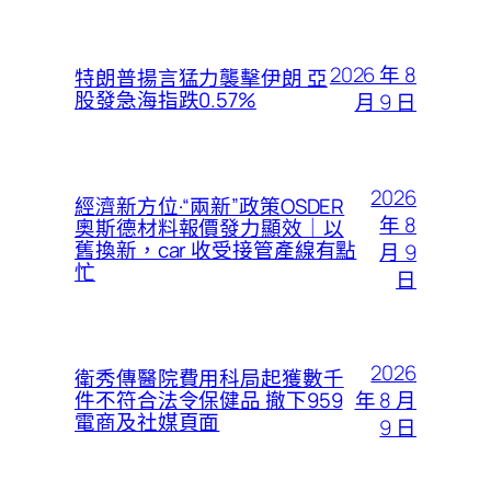
2026 年 8
特朗普揚言猛力襲擊伊朗 亞
股發急海指跌0.57%
月 9 日
2026
經濟新方位·“兩新”政策OSDER
年 8
奧斯德材料報價發力顯效｜以
舊換新，car 收受接管產線有點
月 9
忙
日
2026
衛秀傳醫院費用科局起獲數千
年 8 月
件不符合法令保健品 撤下959
電商及社媒頁面
9 日