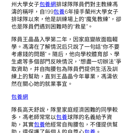
州大學女子
包養網
排球隊隊員們對主教練馮
濤的稱呼，自199
包養
6年接手蘭州大學女子
排球隊以來，他是訓練場上的“魔鬼教練”，卻
也是隊員們遇到困難時的“救星”。
隊員王晶晶入學第二年，因家庭變故面臨輟
學。馮濤在了解情況后只說了一句話“你不要
考慮錢的問題”。隨后，他向學校體育部、學
生處等多個部門反映情況，“想盡一切辦法”爭
取資助，并自掏腰包為隊員們提供生活及訓
練上的幫助，直到王晶晶今年畢業，馮濤依
然在關心她的就業事宜。
包養網
隊長高天舒說，隊里家庭經濟困難的同學較
多，馮老師常常以
包養
球隊的名義給予資
助，其實
包養
他經常自掏腰包，不僅提供幫
助，還保護了每個人的自尊心
包養
。