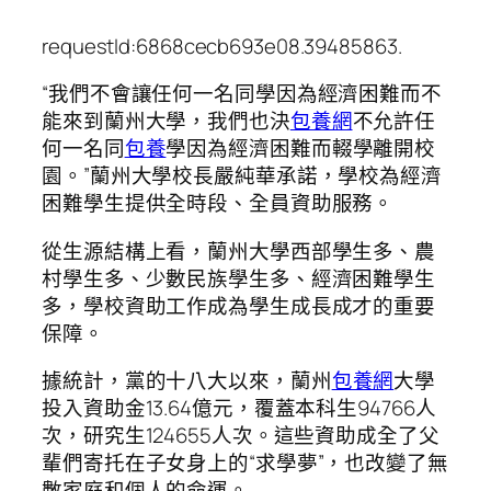
requestId:6868cecb693e08.39485863.
“我們不會讓任何一名同學因為經濟困難而不
能來到蘭州大學，我們也決
包養網
不允許任
何一名同
包養
學因為經濟困難而輟學離開校
園。”蘭州大學校長嚴純華承諾，學校為經濟
困難學生提供全時段、全員資助服務。
從生源結構上看，蘭州大學西部學生多、農
村學生多、少數民族學生多、經濟困難學生
多，學校資助工作成為學生成長成才的重要
保障。
據統計，黨的十八大以來，蘭州
包養網
大學
投入資助金13.64億元，覆蓋本科生94766人
次，研究生124655人次。這些資助成全了父
輩們寄托在子女身上的“求學夢”，也改變了無
數家庭和個人的命運。