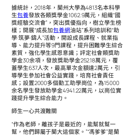
據統計，2018年，蘭州大學為4813名本科學
生
包養
發放各類獎學金1062.9萬元，組織“國
獎經驗交流會”，突出獎優指向，樹立學生榜
樣；開展“成長加
包養網
油站”系列培訓和“助
學·筑夢·鑄人”活動，開設成長課程、就業指
導、能力提升等9門課程，提升困難學生綜合
素質，強化學生感恩意識；評定社會類獎助
學金30余項，發放獎助學金252.18萬元，覆
蓋學生637人次，最高單次金額達2萬元，引
導學生參加社會公益實踐，培育社會責任
感；設置2000多個勤工助學崗位，為15000
余名學生發放助學金4941.22萬元，以崗位實
踐提升學生綜合能力。
師生一心共渡難關
“作為老師，離孩子是最近的，能幫就幫一
幫，他們歸屬于蘭大這個家。”“馮爹爹”是蘭