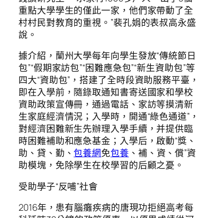
重點大學學生的僅此一家，他們家帶動了全
村村民對教育的重視。”裴孔娟的表叔高永盛
說。
據介紹，蘭州大學每年向學生發放“傳統節日
包”“假期家訪包”“困難應急包”“新生資助包”等
四大“資助包”，搭建了全時段資助服務平臺，
即在入學前，隨錄取通知書寄送國家和學校
資助政策宣傳冊，通過電話、家訪等摸清新
生家庭經濟情況；入學時，開通“綠色通道”，
對經濟困難新生先辦理入學手續，并提供臨
時困難補助和應急基金；入學后，啟動“獎、
助、貸、勤、
包養網
免
包養
、補、資、償”資
助模塊，免除學生在校學習的后顧之憂。
受助學子“反哺”社會
2016年，患有腦癱疾病的唐現功拒絕高考每