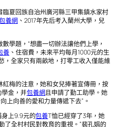
甘肅臨夏回族自治州廣河縣三甲集鎮水家村
包養網
、2017年先后考入蘭州大學，兒
做數學題，“想盡一切辦法讓他們上學，
包養
、住宿費，未來平均每月1000元的生
愁，全家只有兩畝地，打零工收入僅能維
林紅梅的注意，她和女兒捧著宣傳冊，按
助學金，并
包養網
且申請了勤工助學。她
向上向善的愛和力量傳遞下去”。
上9.9元的
包養
T恤已經穿了3年，她
帶動了全村村民對教育的重視。”裴孔娟的