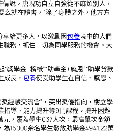
許倩說，唐現功自立自強從不麻煩別人，
要么就在讀書，“除了身體之外，他方方
分享給更多人，以激勵困
包養
境中的人們
學生職務，抓住一切為同學服務的機會。大
學金+榜樣”“助學金+感恩”“助學貸款
學生成長，
包養
使受助學生在自信、感恩、
“國獎經驗交流會”，突出獎優指向，樹立學
就業指導、能力提升等9門課程，提升困難
萬元，覆蓋學生637人次，最高單次金額
5000余名學生發放助學金4941.22萬