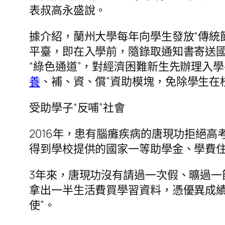
表叔高永盛說。
據介紹，蘭州大學每年向學生發放“傳統節
平臺，即在入學前，隨錄取通知書寄送
“綠色通道”，對經濟困難新生先辦理入
養
、補、資、償”資助模塊，免除學生在
受助學子“反哺”社會
2016年，患有腦癱疾病的唐現功拒絕
得到學校提供的國家一等助學金、學費住
3年來，唐現功沒有請過一次假、曠過
拿出一半生活費買學習資料，憑優異成
使”。