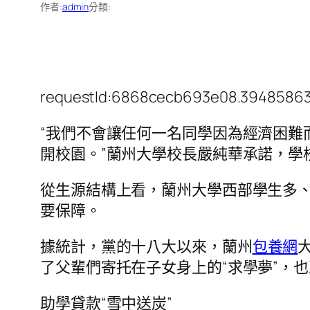
作者:
admin
分類:
requestId:6868cecb693e08.39485863
“我們不會讓任何一名同學因為經濟困難
開校園。”蘭州大學校長嚴純華承諾，學
從生源結構上看，蘭州大學西部學生多
要保障。
據統計，黨的十八大以來，蘭州
包養網
了父輩們寄托在子女身上的“求學夢”，
助學貸款“雪中送炭”