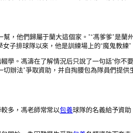
一幫，他們歸屬于蘭大這個家。”“馮爹爹”是蘭
學女子排球隊以來，他是訓練場上的“魔鬼教練”
輟學。馮濤在了解情況后只說了一句話“你不要
一切辦法”爭取資助，并自掏腰包為隊員們提供
學較多，馮老師常常以
包養
球隊的名義給予資助