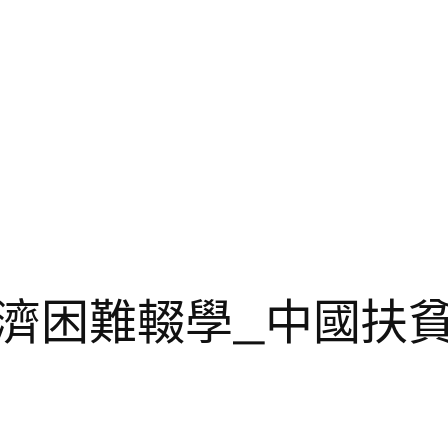
濟困難輟學_中國扶貧