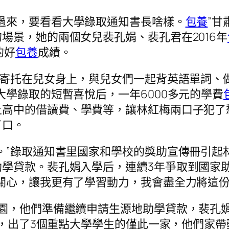
過來，要看看大學錄取通知書長啥樣。
包養
”
場景，她的兩個女兒裴孔娟、裴孔君在2016年
的好
包養
成績。
”寄托在兒女身上，與兒女們一起背英語單詞、
大學錄取的短暫喜悅后，一年6000多元的學費
上高中的借讀費、學費等，讓林紅梅兩口子犯了
了口。
。”錄取通知書里國家和學校的獎助宣傳冊引起
助學貸款。裴孔娟入學后，連續3年爭取到國家
關心，讓我更有了學習動力，我會盡全力將這份
園，他們準備繼續申請生源地助學貸款，裴孔娟身
戶人，出了3個重點大學學生的僅此一家，他們家