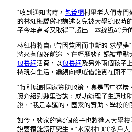
“收到通知書時，
包養網
村里老人們專門
的林紅梅驕傲地講述女兒被大學錄取時的
子今年高考又取得了超出一本線近40分
林紅梅將自己曾因貧困而中斷的“求學夢
將來有個好前途”。在經歷裴孔娟被重點
包養網
活費，以
包養網
及另外兩個孩子
持現有生活，繼續向親戚借錢實在開不
“特別感謝國家資助政策，真是雪中送炭
照介紹到縣里咨詢，成功辦理了生源地
說，“我是幸運的，國家的資助、學校的
如今，裴家的第3個孩子也將進入大學校
說要攢錢讀研究生。“水家村1000多