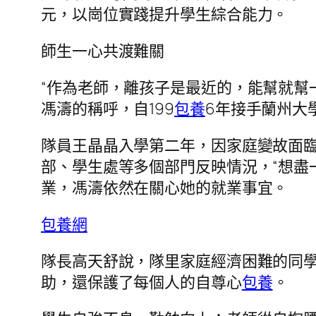
元，以崗位實踐提升學生綜合能力。
師生一心共渡難關
“作為老師，離孩子是最近的，能幫就幫
馮濤的稱呼，自199
包養
6年接手蘭州大
隊員王晶晶入學第二年，因家庭變故面臨
部、學生處等多個部門反映情況，“想盡
業，馮濤依然在關心她的就業事宜。
包養網
隊長高天舒說，隊里家庭經濟困難的同
助，還保護了每個人的自尊心
包養
。