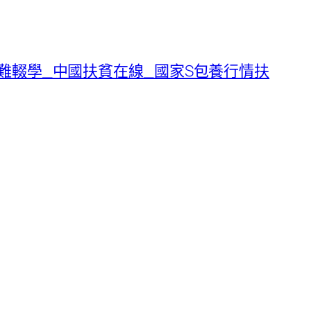
難輟學_中國扶貧在線_國家S包養行情扶