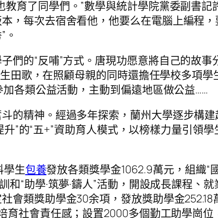
也教育了同學們。”數學與統計學院黨委副書記
本，每次去宿舍看他，他要么在電腦上編程，
”。
子們的“反哺”方式。唐現功愿意將自己的故事
級本科生田歌，在照顧母親的同時還擔任學校多項
參加各類公益活動，主動到偏遠地區做公益……
的精神。經過多年探索，蘭州大學逐步構建起“獎
力提升”的“五+”資助育人模式，以榜樣力量引領
。
科學生
包養
發放各類獎學金1062.9萬元，組織
培訓和“助學·筑夢·鑄人”活動，開設成長課程、
會類獎助學金30余項，發放獎助學金252.18
社會責任感；設置2000多個勤工助學崗位，為1