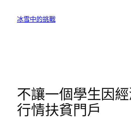
跳
至
冰雪中的挑戰
主
要
內
容
不讓一個學生因經
行情扶貧門戶