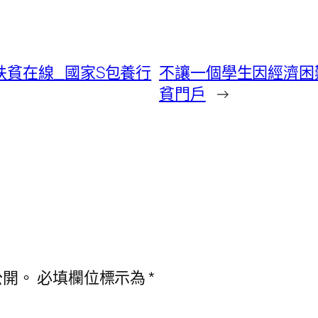
扶貧在線_國家S包養行
不讓一個學生因經濟困
貧門戶
→
公開。
必填欄位標示為
*