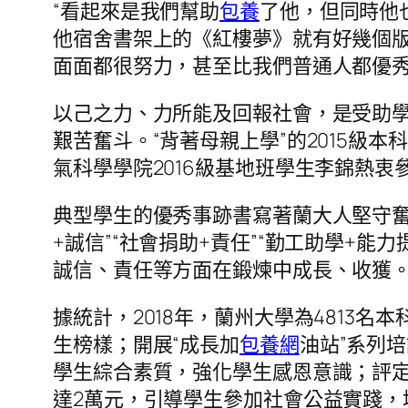
“看起來是我們幫助
包養
了他，但同時他
他宿舍書架上的《紅樓夢》就有好幾個版
面面都很努力，甚至比我們普通人都優秀
以己之力、力所能及回報社會，是受助學
艱苦奮斗。“背著母親上學”的2015
氣科學學院2016級基地班學生李錦熱衷
典型學生的優秀事跡書寫著蘭大人堅守奮斗
+誠信”“社會捐助+責任”“勤工助學+能
誠信、責任等方面在鍛煉中成長、收獲
據統計，2018年，蘭州大學為4813名本
生榜樣；開展“成長加
包養網
油站”系列
學生綜合素質，強化學生感恩意識；評定社
達2萬元，引導學生參加社會公益實踐，培育