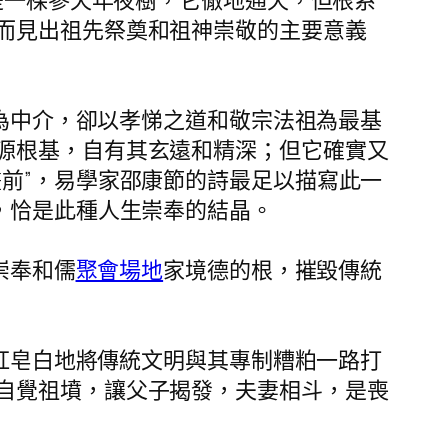
是一棵參天年夜樹，它徹地通天，但根系
而見出祖先祭奠和祖神崇敬的主要意義
為中介，卻以孝悌之道和敬宗法祖為最基
源根基，自有其玄遠和精深；但它確實又
前”，易學家邵康節的詩最足以描寫此一
，恰是此種人生崇奉的結晶。
崇奉和儒
聚會場地
家境德的根，摧毀傳統
紅皂白地將傳統文明與其專制糟粕一路打
自覺祖墳，讓父子揭發，夫妻相斗，是喪