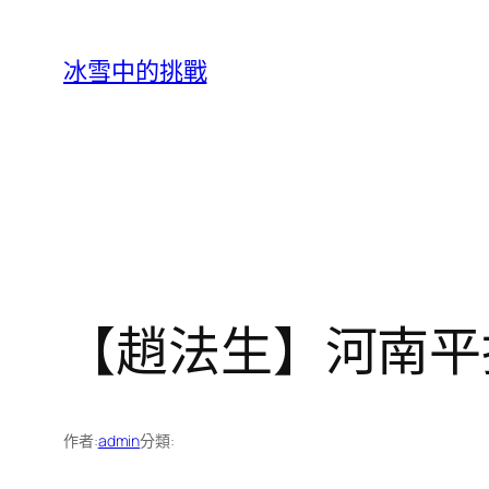
跳
至
冰雪中的挑戰
主
要
內
容
【趙法生】河南平
作者:
admin
分類: