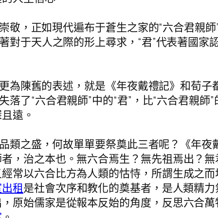
崇敬，正如現代遍布于蒼生之家的“六合君親師
著對于天人之際的形上尋求，“君”代表著國家認
更為陳舊的表述，就是《年夜戴禮記》和荀子
失落了“六合君親師”中的“君”，比“六合君親
深且遠。
品類之盛，何故單單要祭奠此三者呢？《年夜
者，治之本也。無六合焉生？無先祖焉出？無君
又經常以六合比方為人類的怙恃，所謂生成之而
室出租
是社會次序和教化的奠基者，是人類精力
出，原始儒家是從報本反始的角度，反思六合萬
室
。