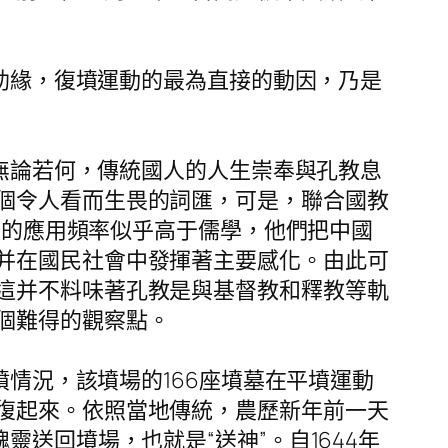
助緣，復墳運動的最為直接的動因，乃是
無論若何，傳統國人的人生崇奉與孔教息
個令人看而生畏的詞匯，可是，聯合國教
詞的應用頻率似乎高于儒學，他們把中國
并在國民社會中發揮著主要感化。由此可
這并不料味著孔教是與基督教和釋教等軌
個難得的觀察點。
情況，該墳場的166座墳墓在平墳運動
復起來。依照當地傳統，農歷新年前一天
送回墳場，也就是“送神”。自1644年