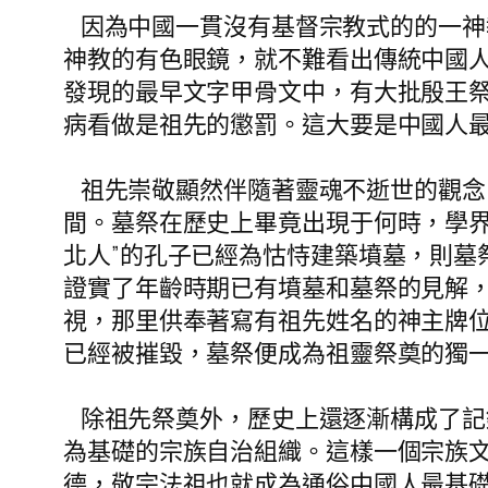
因為中國一貫沒有基督宗教式的的一神
神教的有色眼鏡，就不難看出傳統中國
發現的最早文字甲骨文中，有大批殷王
病看做是祖先的懲罰。這大要是中國人
祖先崇敬顯然伴隨著靈魂不逝世的觀念
間。墓祭在歷史上畢竟出現于何時，學界
北人”的孔子已經為怙恃建築墳墓，則墓
證實了年齡時期已有墳墓和墓祭的見解，
視，那里供奉著寫有祖先姓名的神主牌
已經被摧毀，墓祭便成為祖靈祭奠的獨
除祖先祭奠外，歷史上還逐漸構成了記
為基礎的宗族自治組織。這樣一個宗族
德，敬宗法祖也就成為通俗中國人最基