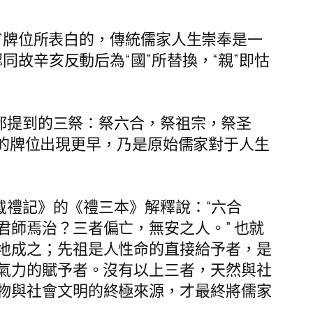
”牌位所表白的，傳統儒家人生崇奉是一
同故辛亥反動后為“國”所替換，“親”即怙
都提到的三祭：祭六合，祭祖宗，祭圣
師”的牌位出現更早，乃是原始儒家對于人生
戴禮記》的《禮三本》解釋說：“六合
師焉治？三者偏亡，無安之人。” 也就
地成之；先祖是人性命的直接給予者，是
氣力的賦予者。沒有以上三者，天然與社
物與社會文明的終極來源，才最終將儒家