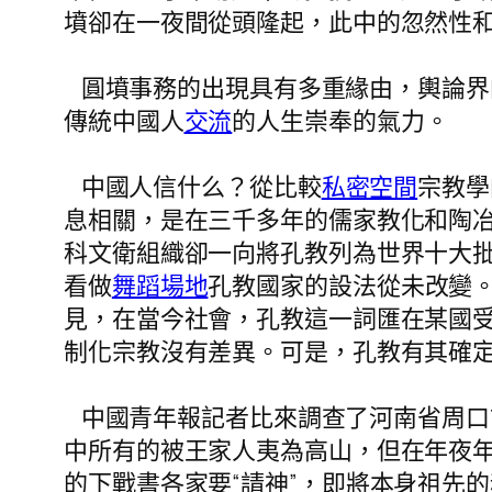
墳卻在一夜間從頭隆起，此中的忽然性
圓墳事務的出現具有多重緣由，輿論界
傳統中國人
交流
的人生崇奉的氣力。
中國人信什么？從比較
私密空間
宗教學
息相關，是在三千多年的儒家教化和陶
科文衛組織卻一向將孔教列為世界十大批教
看做
舞蹈場地
孔教國家的設法從未改變
見，在當今社會，孔教這一詞匯在某國
制化宗教沒有差異。可是，孔教有其確
中國青年報記者比來調查了河南省周口市
中所有的被王家人夷為高山，但在年夜
的下戰書各家要“請神”，即將本身祖先的