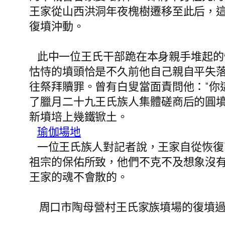
王家從山西洪洞年夜槐樹遷移至此后，
復墳沖動。
此中一位王氏干部跪在本身親手堆起的
怙恃的墳頭恰是不久前他自己親自平失
往祭拜贖罪。曾有白叟當面責問他：“你
了臘月二十九王氏族人集體磋商后的圓
新墳培上幾鐵锨土。
瑜伽場地
一位王氏族人對記者說，王家自從恢復
祖宗的保佑所致，他們不克不及想象沒
王家的魂不會散的。
周口市陶母營村王氏家族墳場的復墳過