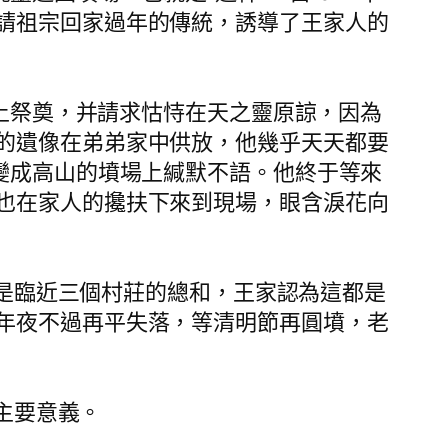
請祖宗回家過年的傳統，誘導了王家人的
土祭奠，并請求怙恃在天之靈原諒，因為
的遺像在弟弟家中供放，他幾乎天天都要
變成高山的墳場上緘默不語。他終于等來
也在家人的攙扶下來到現場，眼含淚花向
這是臨近三個村莊的總和，王家認為這都是
年夜不過再平失落，等清明節再圓墳，老
主要意義。