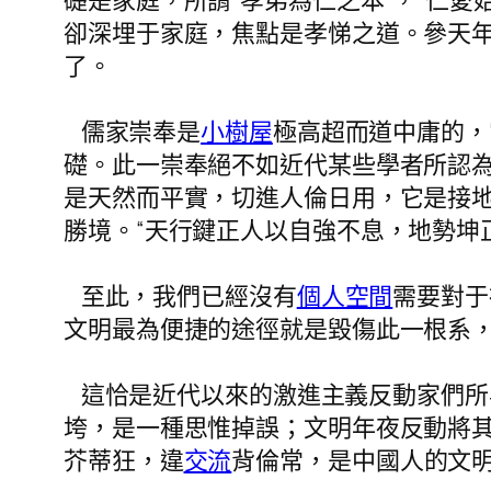
礎是家庭，所謂“孝弟為仁之本”，“仁
卻深埋于家庭，焦點是孝悌之道。參天
了。
儒家崇奉是
小樹屋
極高超而道中庸的，
礎。此一崇奉絕不如近代某些學者所認
是天然而平實，切進人倫日用，它是接地
勝境。“天行鍵正人以自強不息，地勢坤
至此，我們已經沒有
個人空間
需要對于
文明最為便捷的途徑就是毀傷此一根系
這恰是近代以來的激進主義反動家們所
垮，是一種思惟掉誤；文明年夜反動將
芥蒂狂，違
交流
背倫常，是中國人的文