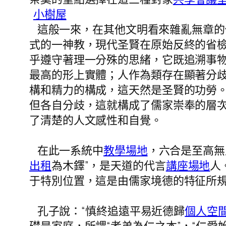
小樹屋
這般一來，在其他文明看來雜亂無章的
式的一神教，現代圣賢在原始反終的省
乎遵守著理一分殊的思緒，它既追溯事
最高的形上實體；人作為類存在顯著分
構和精力的構成，這天然是圣賢的功勞
但各自分歧，這就構成了儒家崇奉的層
了清楚的人文感性和自覺。
在此一系統中
教學場地
，六合是至高無
出租
為木鐸”，是天道的代言
講座場地
人
于特別位置，這是由儒家境德的特征所
孔子說：“慎終追遠平易近德歸
個人空