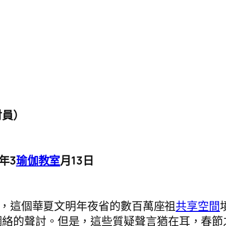
討員）
年3
瑜伽教室
月13日
，這個華夏文明年夜省的數百萬座祖
共享空間
網絡的聲討。但是，這些質疑聲言猶在耳，春節