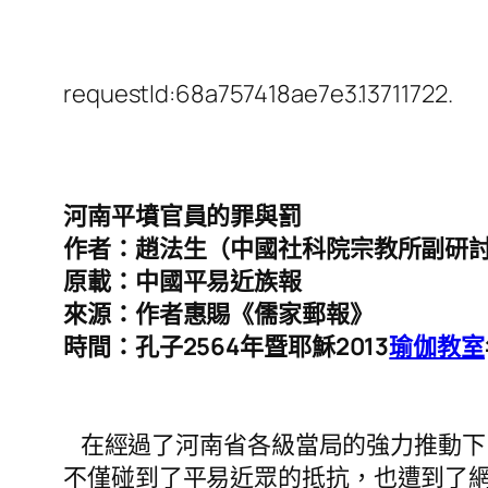
requestId:68a757418ae7e3.13711722.
河南平墳官員的罪與罰
作者：趙法生（中國社科院宗教所副研
原載：中國平易近族報
來源：作者惠賜《儒家郵報》
時間：孔子2564年暨耶穌2013
瑜伽教室
在經過了河南省各級當局的強力推動下
不僅碰到了平易近眾的抵抗，也遭到了