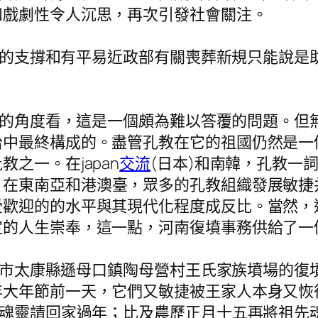
和戲劇性令人沉思，再次引發社會關注。
的支撐和有平易近政部有關喪葬新規只能說是
的角度看，這是一個頗為難以答覆的問題。但
冶中最終構成的。盡管孔教在它的祖國仍然是一
之一。在japan
交流
(日本)和南韓，孔教一
。在東南亞和港澳臺，眾多的孔教組織發展敏捷
受歡迎的的水平與其現代化程度成反比。當然，
定的人生崇奉，這一點，河南復墳事務供給了一
太康縣遜母口鎮陶母營村王氏家族墳場的復墳
年大年節前一天，它們又敏捷被王家人本身又恢
魂靈請回家過年；比及農歷正月十五再將祖先魂靈