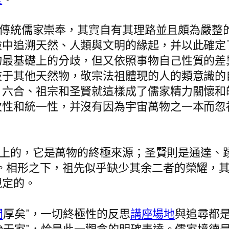
傳統儒家崇奉，其實自有其理路並且頗為嚴整
檢中追溯天然、人類與文明的緣起，并以此確定
物最基礎上的分歧，但又依照事物自己性質的差
歧于其他天然物，敬宗法祖體現的人的類意識的
。六合、祖宗和圣賢就這樣成了儒家精力關懷和
次性和統一性，并沒有因為宇宙萬物之一本而忽
上的，它是萬物的終極來源；圣賢則是通達、
。相形之下，祖先似乎缺少其余二者的榮耀，
規定的。
間
厚矣”，一切終極性的反思
講座場地
與追尋都