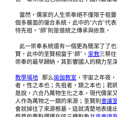
當然，儒家的人生崇奉絕不僅限于祖靈
個多層面的復合系統，此中的“六合”代表
恃先祖，“師”則是道統之傳承與依靠。
此一崇奉系統還有一個更為簡潔了了也
賢，此中的圣賢相當于“師”，
家教
三祭往
崇奉的最早歸納，其影響國人的精力至
教學場地
那么
瑜伽教室
，宇宙之年夜，
者，性之本也；先祖者，類之本也；君師
是說，六合乃萬物生化之本，現代儒家
人作為萬物之一類的來源；圣賢則
會議
會就掉往了來源根基。這就清楚地表達
祭奠的重點選擇在這三種對象
共享會議