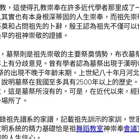
教，這使得孔教崇奉在許多近代學者那里成了
人其實也有本身根深蒂固的人生崇奉，而祖先崇
祭奠和占問祖先的卜辭，殷王認為祖先不僅可以
最早的祖神崇敬的證據。
，墓祭則是祖先崇敬的主要祭奠情勢，布衣墓
上有分歧意見。曾有學者認為墓祭出現于漢明
祭的出現不晚于年齡末期。上世紀八十年月河
說明墓祭在我國至多具有2500年以上的歷史
位，這是墓祭所沒有的。可是，在近代以來，經
一場所了。
錄祖先譜系的家譜，記載祖先訓示的家訓，世
文明系統的精力基礎恰是祖
舞蹈教室
神崇奉
會議
礎的人生信心。