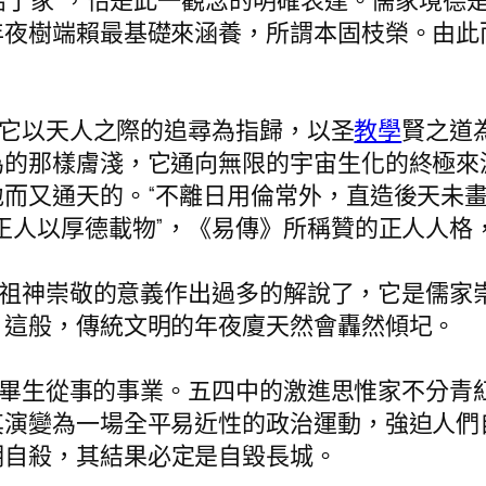
愛始于家”，恰是此一觀念的明確表達。儒家境德
年夜樹端賴最基礎來涵養，所謂本固枝榮。由此
它以天人之際的追尋為指歸，以圣
教學
賢之道
為的那樣膚淺，它通向無限的宇宙生化的終極來
而又通天的。“不離日用倫常外，直造後天未畫
正人以厚德載物”，《易傳》所稱贊的正人人格
祖神崇敬的意義作出過多的解說了，它是儒家
，這般，傳統文明的年夜廈天然會轟然傾圮。
畢生從事的事業。五四中的激進思惟家不分青
其演變為一場全平易近性的政治運動，強迫人們
明自殺，其結果必定是自毀長城。