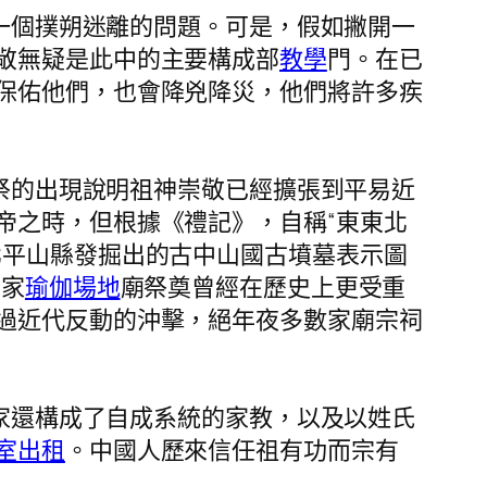
一個撲朔迷離的問題。可是，假如撇開一
敬無疑是此中的主要構成部
教學
門。在已
保佑他們，也會降兇降災，他們將許多疾
祭的出現說明祖神崇敬已經擴張到平易近
帝之時，但根據《禮記》，自稱“東東北
北平山縣發掘出的古中山國古墳墓表示圖
。家
瑜伽場地
廟祭奠曾經在歷史上更受重
過近代反動的沖擊，絕年夜多數家廟宗祠
家還構成了自成系統的家教，以及以姓氏
室出租
。中國人歷來信任祖有功而宗有