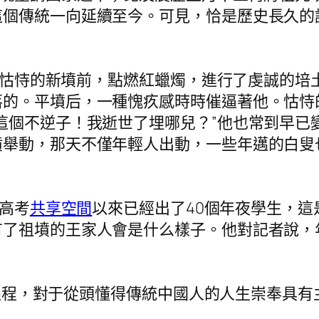
這個傳統一向延續至今。可見，恰是歷史長久的
怙恃的新墳前，點燃紅蠟燭，進行了虔誠的培
落的。平墳后，一種愧疚感時時催逼著他。怙恃
這個不逆子！我逝世了埋哪兒？”他也常到早已
墳舉動，那天不僅年輕人出動，一些年邁的白叟
高考
共享空間
以來已經出了40個年夜學生，
有了祖墳的王家人會是什么樣子。他對記者說，
程，對于從頭懂得傳統中國人的人生崇奉具有