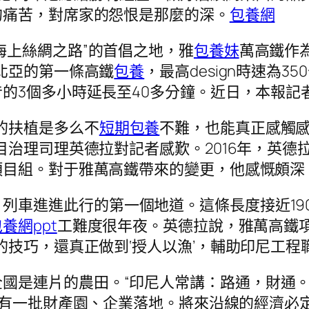
的痛苦，對席家的怨恨是那麼的深。
包養網
海上絲綢之路”的首倡之地，雅
包養妹
萬高鐵作
北亞的第一條高鐵
包養
，最高design時速為
的3個多小時延長至40多分鐘。近日，本報記
的扶植是多么不
短期包養
不難，也能真正感觸
目治理司理英德拉對記者感歎。2016年，英
項目組。對于雅萬高鐵帶來的變更，他感慨頗深
列車進進此行的第一個地道。這條長度接近19
養網ppt
工難度很年夜。英德拉說，雅萬高鐵
的技巧，還真正做到‘授人以漁’，輔助印尼工程
國是連片的農田。“印尼人常講：路通，財通。
有一批財產園、企業落地。將來沿線的經濟必定