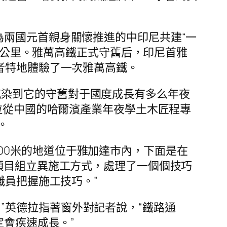
為兩國元首親身關懷推進的中印尼共建“一
350公里。雅萬高鐵正式守舊后，印尼首雅
者特地體驗了一次雅萬高鐵。
感染到它的守舊對于國度成長有多么年夜
德拉從中國的哈爾濱產業年夜學土木匠程專
。
00米的地道位于雅加達市內，下面是在
項目組立異施工方式，處理了一個個技巧
職員把握施工技巧。”
”英德拉指著窗外對記者說，“鐵路通
會疾速成長。”