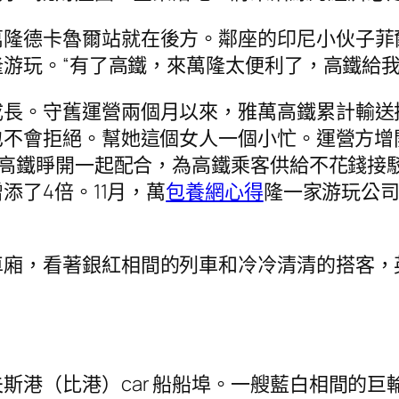
萬隆德卡魯爾站就在後方。鄰座的印尼小伙子菲
游玩。“有了高鐵，來萬隆太便利了，高鐵給我
長。守舊運營兩個月以來，雅萬高鐵累計輸送搭
不會拒絕。幫她這個女人一個小忙。運營方增
萬高鐵睜開一起配合，為高鐵乘客供給不花錢接
添了4倍。11月，萬
包養網心得
隆一家游玩公司
。
車廂，看著銀紅相間的列車和冷冷清清的搭客，
斯港（比港）car 船船埠。一艘藍白相間的