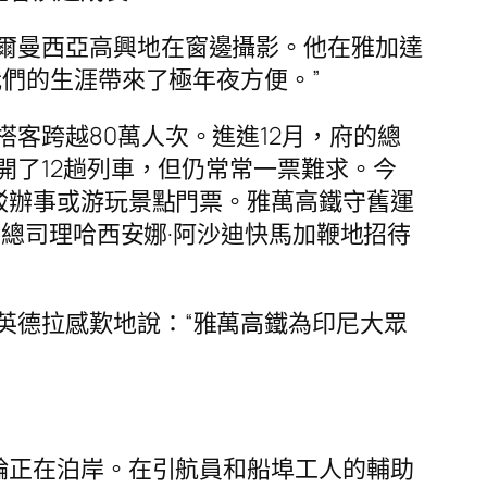
爾曼西亞高興地在窗邊攝影。他在雅加達
們的生涯帶來了極年夜方便。”
客跨越80萬人次。進進12月，府的總
開了12趟列車，但仍常常一票難求。今
駁辦事或游玩景點門票。雅萬高鐵守舊運
總司理哈西安娜·阿沙迪快馬加鞭地招待
英德拉感歎地說：“雅萬高鐵為印尼大眾
巨輪正在泊岸。在引航員和船埠工人的輔助