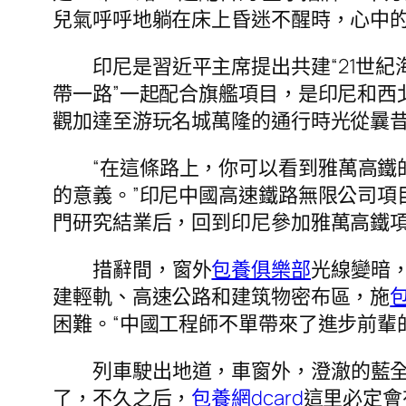
兒氣呼呼地躺在床上昏迷不醒時，心中
印尼是習近平主席提出共建“21世紀
帶一路”一起配合旗艦項目，是印尼和西
觀加達至游玩名城萬隆的通行時光從曩昔
“在這條路上，你可以看到雅萬高鐵
的意義。”印尼中國高速鐵路無限公司項
門研究結業后，回到印尼參加雅萬高鐵
措辭間，窗外
包養俱樂部
光線變暗，
建輕軌、高速公路和建筑物密布區，施
包
困難。“中國工程師不單帶來了進步前輩
列車駛出地道，車窗外，澄澈的藍全
了，不久之后，
包養網dcard
這里必定會