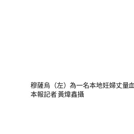
穆薩烏（左）為一名本地妊婦丈量
本報記者 黃煒鑫攝