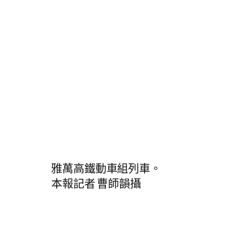
雅萬高鐵動車組列車。
本報記者 曹師韻攝