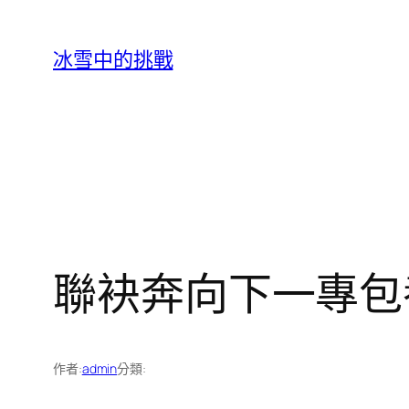
跳
至
冰雪中的挑戰
主
要
內
容
聯袂奔向下一專包養
作者:
admin
分類: