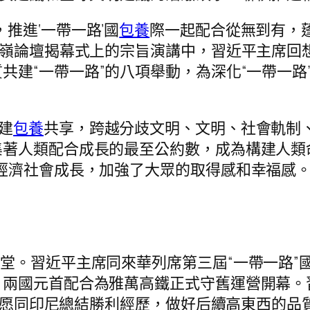
推進‘一帶一路’國
包養
際一起配合從無到有，蓬
岑嶺論壇揭幕式上的宗旨演講中，習近平主席回想
共建“一帶一路”的八項舉動，為深化“一帶一
建
包養
共享，跨越分歧文明、文明、社會軌制
著人類配合成長的最至公約數，成為構建人類
經濟社會成長，加強了大眾的取得感和幸福感。
夜禮堂。習近平主席同來華列席第三屆“一帶一路
兩國元首配合為雅萬高鐵正式守舊運營開幕。
中方愿同印尼總結勝利經歷，做好后續高東西的