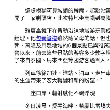
遠處模糊可見城鎮的輪廓，起點站
開了一家剃頭店，此次特地坐高鐵到萬隆
雅萬高鐵正在帶動沿線地域游玩業成
經理。他
包養管道
雖然聽父母的話，但也
朝，萬隆及周邊地域的6個景點已與雅
營以來，前去這些景點的游客多少數字增
了來自泰國、馬來西亞等國游客逾百人
列車徐徐加速，進站、泊車。走出
的生涯帶來了宏大轉變和新的盼望。”
一座口岸，輻射感化不竭浮現
冬日凌晨，愛琴海畔，希臘比雷埃夫