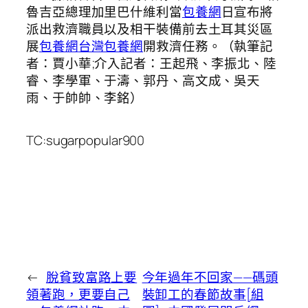
魯吉亞總理加里巴什維利當
包養網
日宣布將
派出救濟職員以及相干裝備前去土耳其災區
展
包養網
台灣包養網
開救濟任務。（執筆記
者：賈小華;介入記者：王起飛、李振北、陸
睿、李學軍、于濤、郭丹、高文成、吳天
雨、于帥帥、李銘）
TC:sugarpopular900
←
脫貧致富路上要
今年過年不回家——碼頭
領著跑，更要自己
裝卸工的春節故事[組