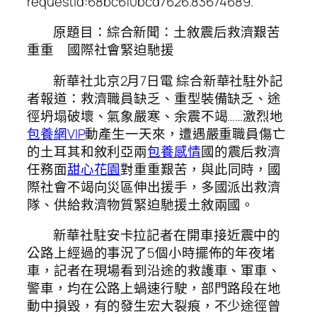
requestId:68bc6f0bcd7626.83674689.
原題目：綜合新聞：土敘震后救濟艱苦
重重 國際社會緊迫馳援
新華社北京2月7日電 綜合新華社駐外記
者報道：救濟職員缺乏、重型裝備缺乏、途
徑坍塌破壞、氣象嚴寒、余震不竭……激烈地
包養網VIP
動產生一天來，遭遇嚴重職員傷亡
的土耳其和敘利亞兩
包養感情
國的震后救濟
任務面
甜心花園
對重重艱苦，與此同時，國
際社會不竭向災區伸出援手，多國派出救濟
隊、供給救濟物質緊迫馳援土敘兩國。
新華社駐安卡拉記者在開車接近震中的
公路上經過的事況了5個小時擺佈的年夜堵
車，記者在現場看到沿途的救護車、軍車、
警車，均在公路上蝸速行駛，部門路段在地
動中損毀，有的發生宏大裂痕，不少途徑曾