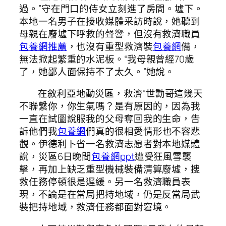
過。”守在門口的侍女立刻進了房間。墟下。
本地一名男子在接收媒體采訪時說，她聽到
母親在廢墟下呼救的聲響，但沒有救濟職員
包養網推薦
，也沒有重型救濟裝
包養網
備，
無法掀起繁重的水泥板。“我母親曾經70歲
了，她鄙人面保持不了太久。”她說。
在敘利亞地動災區，救濟“世勳哥這幾天
不聯繫你，你生氣嗎？是有原因的，因為我
一直在試圖說服我的父母奪回我的生命，告
訴他們我
包養網
們真的很相愛情形也不容悲
觀。伊德利卜省一名救濟志愿者對本地媒體
說，災區6日晚間
包養網ppt
遭受狂風雪襲
擊，再加上缺乏重型機械裝備清算廢墟，搜
救任務停頓很是遲緩。另一名救濟職員表
現，不論是在當局把持地域，仍是反當局武
裝把持地域，救濟任務都面對窘境。