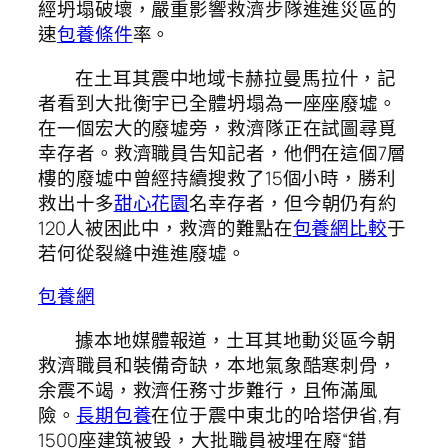
經坍塌破壞，嚴重影響救濟步隊進進災區的
速
包養條件
率。
在土耳其震中地域卡赫拉曼馬拉什，記
者看到大批衡宇已全體坍塌為一座座廢墟。
在一個宏大的廢墟旁，救濟隊正在試圖尋覓
幸存者。救濟職員告知記者，他們在這個7層
樓的廢墟中曾經持續搜救了15個小時，勝利
救出十多
甜心花園
名幸存者，但今朝仍有約
120人被困此中，救濟的難點在
包養網比較
于
若何從裂縫中進進廢墟。
包養網
據本地媒體報道，土耳其地動災區今朝
救濟職員和裝備奇缺，本地氣象酷寒刺骨，
余震不竭，救濟任務寸步難行，且佈滿風
險。
長期包養
在位于震中東北的哈塔伊省,有
1500座建筑被毀，大批職員被埋在廢“錯