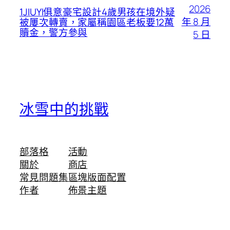
2026
1JIUYI俱意豪宅設計4歲男孩在境外疑
年 8 月
被屢次轉賣，家屬稱園區老板要12萬
贖金，警方參與
5 日
冰雪中的挑戰
部落格
活動
關於
商店
常見問題集
區塊版面配置
作者
佈景主題