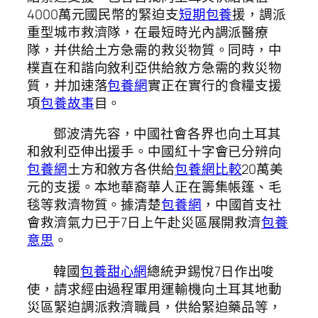
4000萬元國民幣的緊迫支
短期包養
援，調派
重型城市救濟隊，在最短時光內調派醫療
隊，并供給土方急需的救災物質。同時，中
樸直在和諧向敘利亞供給敘方急需的救災物
質，并加速落
包養網
實正在實行的食糧支援
項
包養故事
目。
鄧波清先容，中國社會各界也向土耳其
和敘利亞伸出援手。中國紅十字會已分辨向
包養網
土方和敘方各供給
包養網比較
20萬美
元的支援。本地華裔華人正在籌集帳篷、毛
毯等救濟物質。據清楚
包養網
，中國首支社
會救濟氣力已于7日上午赴災區展開救濟
包養
意思
。
韓國
包養甜心網
總統尹錫悅7日作出唆
使，請求經由過程軍用運輸機向土耳其地動
災區緊迫調派救濟職員，供給緊迫藥品等，