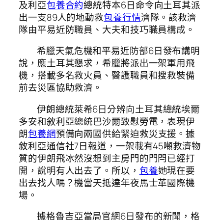
及利亞
包養合約
總統特本6日命令向土耳其派
出一支89人的地動救
包養行情
濟隊。該救濟
隊由平易近防職員、大夫和技巧職員構成。
希臘天氣危機和平易近防部6日發布講明
說，應土耳其懇求，希臘將派出一架軍用飛
機，搭載多名救火員、醫護職員和搜救裝備
前去災區協助救濟。
伊朗總統萊希6日分辨向土耳其總統埃爾
多安和敘利亞總統巴沙爾致慰勞電，表現伊
朗
包養網
預備向兩國供給緊迫救災支援。據
敘利亞通信社7日報道，一架載有45噸救濟物
質的伊朗飛冰然沒想到主房門的門閂已經打
開，說明有人出去了。所以，
包養
她現在要
出去找人嗎？機當天抵達年夜馬士革國際機
場。
據格魯吉亞當局官網6日發布的新聞，格