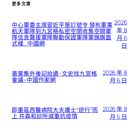
更多文章
2026
中心軍委主席習近平簽訂號令 發布軍事
年 8
航天軍隊到九宮格私密空間收集空間軍
隊信息聲援軍隊聯勤保證軍隊軍旗旗面
月 6
式樣_中國網
日
2026 年 8
黃裳集外後記拾遺–文史找九宮格
會議–中國作家網
月 6 日
2026 年 8
即墨區西醫病院大夫護士“逆行”而
上 共森和診所減重抗疫情
月 5 日