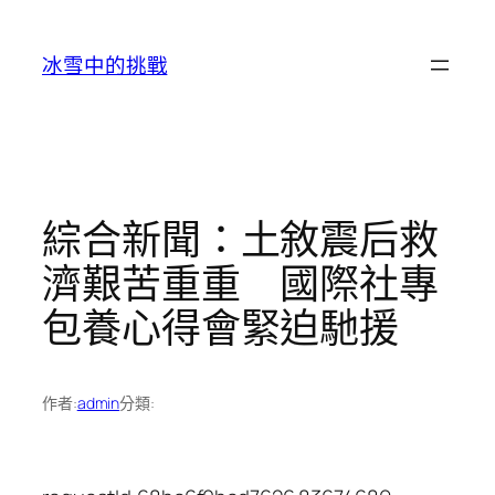
跳
至
冰雪中的挑戰
主
要
內
容
綜合新聞：土敘震后救
濟艱苦重重 國際社專
包養心得會緊迫馳援
作者:
admin
分類: