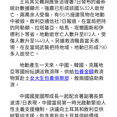
土耳其災難與應急治理署7日發布的最新
統計數據顯示，強震已形成該國3432人逝世
亡、兩萬余人受傷，有5575座建筑物在地動
中被毀。敘利亞通信社7日報道，在當局把持
的阿勒頗、拉塔基亞、哈馬、塔爾圖斯和伊
德利卜等省，地動逝世亡人數升至812人，受
傷人數升至1449人。另據救濟職員當天表
現，在反當局武裝把持地域，地動已形成790
多人逝世亡。
地動產生一天來，中國、韓國、克羅地
亞等國紛紜調派救濟隊、供給
包養金額
救濟
物質赴土
女大生包養俱樂部
、敘兩國協助救
濟。
中國國度國際成長一起配合署副署長鄧
波清7日表現，中國當局第一時光啟動緊迫人
性主義支援機制，決議向土耳其和敘利亞供
給緊迫支援，包含首批向土耳其供給價值