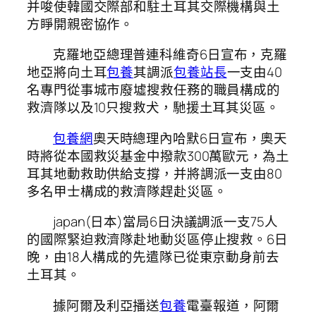
并唆使韓國交際部和駐土耳其交際機構與土
方睜開親密協作。
克羅地亞總理普連科維奇6日宣布，克羅
地亞將向土耳
包養
其調派
包養站長
一支由40
名專門從事城市廢墟搜救任務的職員構成的
救濟隊以及10只搜救犬，馳援土耳其災區。
包養網
奧天時總理內哈默6日宣布，奧天
時將從本國救災基金中撥款300萬歐元，為土
耳其地動救助供給支撐，并將調派一支由80
多名甲士構成的救濟隊趕赴災區。
japan(日本)當局6日決議調派一支75人
的國際緊迫救濟隊赴地動災區停止搜救。6日
晚，由18人構成的先遣隊已從東京動身前去
土耳其。
據阿爾及利亞播送
包養
電臺報道，阿爾